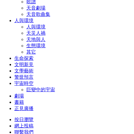
歌譜
天音劇場
天音歌曲集
人與環境
人與環境
天災人禍
天地與人
生態環境
其它
生命探索
文明新見
文學藝術
警世預言
宇宙時空
巨變中的宇宙
劇場
書籍
正見廣播
按日瀏覽
網上投稿
聯繫我們