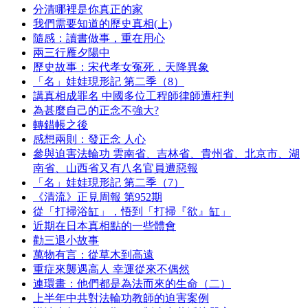
分清哪裡是你真正的家
我們需要知道的歷史真相(上)
隨感：讀書做事，重在用心
兩三行雁夕陽中
歷史故事：宋代孝女冤死，天降異象
「名」娃娃現形記 第二季（8）
講真相成罪名 中國多位工程師律師遭枉判
為甚麼自己的正念不強大?
轉錯帳之後
感想兩則：發正念 人心
參與迫害法輪功 雲南省、吉林省、貴州省、北京市、湖
南省、山西省又有八名官員遭惡報
「名」娃娃現形記 第二季（7）
《清流》正見周報 第952期
從「打掃浴缸」，悟到「打掃『欲』缸」
近期在日本真相點的一些體會
勸三退小故事
萬物有言：從草木到高遠
重症來襲遇高人 幸運從來不偶然
連環畫：他們都是為法而來的生命（二）
上半年中共對法輪功教師的迫害案例