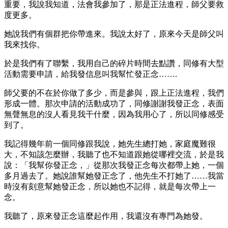
重要，我說我知道，法會我參加了，那是正法進程，師父要救
度更多。
她說我們有個群把你帶進來。我說太好了，原來今天是師父叫
我來找你。
於是我們有了聯繫，我用自己的碎片時間去點讚，同修有大型
活動需要申請，給我發信息叫我幫忙發正念…….
師父要的不在於你做了多少，而是參與，跟上正法進程，我們
形成一體。那次申請的活動成功了，同修謝謝我發正念，表面
無聲無息的沒人看見我干什麼，因為我用心了，所以同修感受
到了。
我記得幾年前一個同修跟我說，她先生總打她，家庭魔難很
大，不知該怎麼辦，我聽了也不知道跟她從哪裡交流，於是我
說：「我幫你發正念，」從那次我發正念每次都帶上她，一個
多月過去了。她說誰幫她發正念了，他先生不打她了……我當
時沒有刻意幫她發正念，所以她也不記得，就是每次帶上一
念。
我聽了，原來發正念這麼起作用，我還沒有專門為她發。