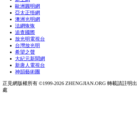
歐洲圓明網
亞太正悟網
澳洲光明網
法網恢恢
追查國際
放光明電視台
台灣放光明
希望之聲
大紀元新聞網
新唐人電視台
神韻藝術團
正見網版權所有 ©1999-2026 ZHENGJIAN.ORG 轉載請註明出
處