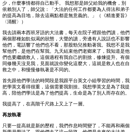
少，什麼事情都得自己動手。 我想那是師父給我的機會，別
依賴別人了，師父說：「大法的任何工作都要為人得法和弟子
的提高為目地，除去這兩點都是無意義的。」（《精進要旨》
〈清醒〉）
我去請兩本西班牙語的大法書，每天在院子裡跟他們讀，他們
兩個那種如飢似渴的狀態，大聲的讀，旁邊有人說話也不影響
他們，電話響了他們也不看，那股勁兒推動著我。我想不是我
幫他們，是他們在幫我。九天結束他們老鄉來了，我知道是他
們也要繼續救人，這個過程有我自己的割捨，修煉提升。有個
同修幾天沒見我，見面就說你變化這麼大，這就是救人也在自
救之中，和慢慢修執著是不同的。
首先跟他們學法的時間段是我跟平台英文小組學習的時間，我
把學英文看得很重，這個需要我割捨。我想學英文是為了我提
高，陪他們學法是為了他們提高，生命是為了別人而存在的。
我提高了，在高階千尺路上又上了一層。
再放執著
只要一提高就是新的歷程，我們作息時間變了，不能再和兩個
新學員學法了，跟他們走了這一段路，他們是未來的大法弟