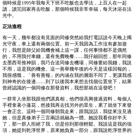
個時候是1995年我每天下班不吃飯也去學法，上百人在一起
讀，讀完回家再去吃飯，那個時候我非常幸福，每天沐浴在法
光中。
正法進程
有一天，幾年都沒有見面的同修突然給我打電話說今天晚上燭
光守夜，車上還有兩個位置。前一天我因為工作沒有參加遊
行，我想是師父給我機會補上這一課，任何事情都不是偶然
的，不用我付車錢，還有免費晚餐……我仔細回想，那年同修
去墨西哥推神韻，我巧合送同修去機場，同修要給我錢，我說
不用，這是我的機會。這一善舉幾年後的今天是這樣回報的，
我很感慨，「善有善報」的內涵在我的層面不同了，更讓我感
到神奇的在後邊……到了以後我本來想去找個位置坐下，結果
曾經認識的一個同修在那發資料，我想那就在這發吧！
一群常人坐那我跟他們講真相，他們很高興接過資料，每個人
手裡拿著小蓮花，然後我再去找另外的眾生，累了就坐下來發
一會正念。這時一個同修朝我走來，跟我說話，我從來沒見過
她，但是真修弟子三言兩語就融為一體。她說我看你好半天
了，那一群人拒絕了我，但是你到那很輕鬆。我說這是我的強
項，她提到乾淨世界，原來她負責一部分，跟我說乾淨世界的