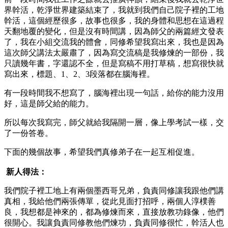
界幹活，乾淨世界建築結束了，我就到我們自己院子裡的工地
幹活，這個經歷很多，故事也很多，我的身體和思想在這過程
天翻地覆的變化，但是沒有時間講，因為師父的兩篇經文發表
了，我在小組交流我的體會，同修希望我寫出來，我也是因為
這次師父講法太嚴肅了，因為寫交流稿是我修煉的一部份，我
只讀幾年書，字還認不全，但是寫稿不用打草稿，想寫很快就
寫出來，標題、1、2、3段落都在腦海裡。
有一段時間我不想寫了，腦海裡出現一句話，給你的能力沒用
好，這是師父給的能力。
所以每次我寫完，師父就給我隔開一層，像上學考試一樣，交
了一份答卷。
下面的幾個故事，希望我們真修弟子在一起互相促進。
新人得法：
我們院子裡工地上有兩個墨西哥兄弟，負責同修讓我跟他們講
真相，我給他們兩張傳單，從此見面打招呼，兩個人淳樸善
良，我想都是神來的，都為修煉而來，直接放教功錄像，他們
很開心。我讓負責同修教他們煉功，負責同修很忙，幹活人也