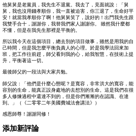
他舅舅是老黨員，我先生不退黨。我去了，見面就說：「舅
舅，我也沒用錢孝順你，我一直被迫害，你三退了，生命好平
安！就當我孝順你了啊！他舅舅笑了，說好的！出門我先生跟
我雙手合十，謝謝你，我替我們家人謝謝你。 雖然我什麼都
不懂，但是在我先生那裡是平衡的。
所以我今天在這個項目，總去別的項目做事，雖然是用我的自
己時間，但是我怎麼平衡負責人的心理。於是我學法回來加
班，把工作往前趕，師父看到我的心，給我智慧，在技術上提
升，平衡著這一切。
最後師父的一段法與大家共勉。
師父說：「他們是什麼心態呢？是寬容，非常洪大的寬容，能
容別的生命，能真正設身處地的去想別的生命。這是我們在很
多人修煉過程中還達不到的，但是你們漸漸的在認識、在達
到。」（《二零零二年美國費城法會講法》）
感恩師尊！謝謝同修！
添加新評論