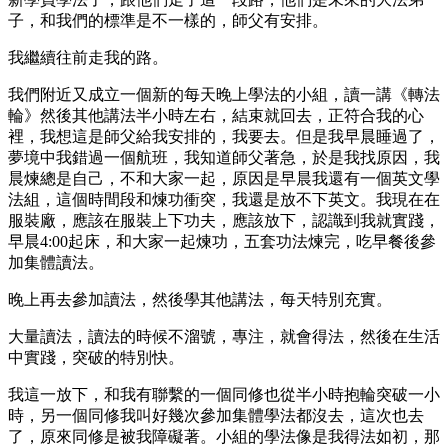
子，和我們的標準是不一樣的，師父有安排。
我繼續往前走我的路。
我們附近又成立一個新的每天晚上學法的小組，讀一講《轉法
輪》然後其他講法半小時左右，結束就回去，正符合我的心
裡，我想這是師父給我安排的，我要去。但是我早晨睡過了，
夢境中我錯過一個航班，我知道師父著急，於是我找原因，我
晨煉總是自己，不和大家一起，原因是早晨我還有一個英文學
法組，這個時間段和煉功衝突，我還是放不下英文。我現在在
服裝廠，應該在服裝上下功夫，應該放下，認識到我就實踐，
早晨4:00起床，和大家一起煉功，五套功法煉完，吃早餐後參
加集體讀法。
晚上再去參加讀法，然後學其他講法，每天特別充實。
大量讀法，讀法的時候不溜號，專注，就會得法，然後在生活
中實踐，突破的特別快。
我這一放下，和我有聯繫的一個同修也從半小時抱輪突破一小
時，另一個同修我叫好幾次參加集體學法都沒去，這次也去
了，原來同修是被我障礙著。小組的學法像是我得法如初，那