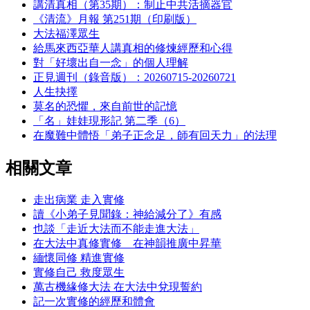
講清真相（第35期）：制止中共活摘器官
《清流》月報 第251期（印刷版）
大法福澤眾生
給馬來西亞華人講真相的修煉經歷和心得
對「好壞出自一念」的個人理解
正見週刊（錄音版）：20260715-20260721
人生抉擇
莫名的恐懼，來自前世的記憶
「名」娃娃現形記 第二季（6）
在魔難中體悟「弟子正念足，師有回天力」的法理
相關文章
走出病業 走入實修
讀《小弟子見聞錄：神給減分了》有感
也談「走近大法而不能走進大法」
在大法中真修實修 在神韻推廣中昇華
緬懷同修 精進實修
實修自己 救度眾生
萬古機緣修大法 在大法中兌現誓約
記一次實修的經歷和體會