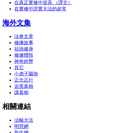
在真正實修中提高 （譯文）
在實修中證實大法的超常
海外文集
法會文章
修煉故事
祛病健身
修煉體悟
神奇經歷
其它
小弟子園地
正念正行
迫害真相
講真相
相關連結
法輪大法
明慧網
新生網