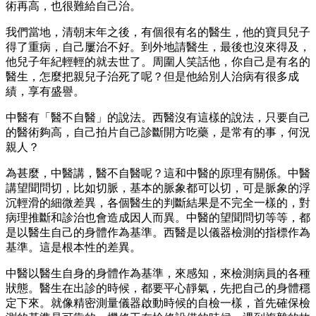
術再高，也很難給自己治。
我們當地，清朝末年之後，有個很有名的醫生，他的寶貝兒子
得了重病，自己屢治不好。到外地請醫生，最後也沒來得及，
他兒子年紀輕輕的就去世了。周圍人笑話他，你自己是有名的
醫生，怎麼把親兒子治死了呢？但是他給別人治病有很多成
績，享有盛譽。
中醫有「醫不自醫」的說法。西醫沒有這樣的說法，只要自己
的醫術夠高，自己拍片自己診斷開方吃藥，是常有的事，何況
親人？
為甚麼，中醫講，醫不自醫呢？這和中醫的原理有關係。中醫
講望聞問切，比如切脈，基本的脈象都可以切，可是脈象的浮
沉輕滑的細微差異，各個醫生的判斷結果是不完全一樣的，對
病理推斷和診治也會造成因人而異。中醫的望聞問切等等，都
是以醫生自己的身體作為基準。西醫是以儀器檢測的指標作為
基準。這是根本性的差異。
中醫以醫生自身的身體作為基準，來感知，來檢測病員的各種
狀態。醫生在出診的時候，都要平心靜氣，先把自己的身體穩
定下來。就像精密測量儀器啟動時候的自檢一樣，首先確保檢