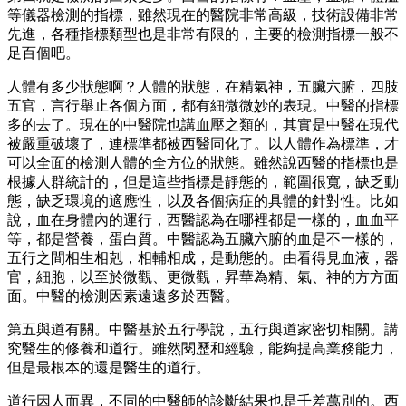
等儀器檢測的指標，雖然現在的醫院非常高級，技術設備非常
先進，各種指標類型也是非常有限的，主要的檢測指標一般不
足百個吧。
人體有多少狀態啊？人體的狀態，在精氣神，五臟六腑，四肢
五官，言行舉止各個方面，都有細微微妙的表現。中醫的指標
多的去了。現在的中醫院也講血壓之類的，其實是中醫在現代
被嚴重破壞了，連標準都被西醫同化了。以人體作為標準，才
可以全面的檢測人體的全方位的狀態。雖然說西醫的指標也是
根據人群統計的，但是這些指標是靜態的，範圍很寬，缺乏動
態，缺乏環境的適應性，以及各個病症的具體的針對性。比如
說，血在身體內的運行，西醫認為在哪裡都是一樣的，血血平
等，都是營養，蛋白質。中醫認為五臟六腑的血是不一樣的，
五行之間相生相剋，相輔相成，是動態的。由看得見血液，器
官，細胞，以至於微觀、更微觀，昇華為精、氣、神的方方面
面。中醫的檢測因素遠遠多於西醫。
第五與道有關。中醫基於五行學說，五行與道家密切相關。講
究醫生的修養和道行。雖然閱歷和經驗，能夠提高業務能力，
但是最根本的還是醫生的道行。
道行因人而異，不同的中醫師的診斷結果也是千差萬別的。西