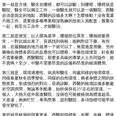
第一就是方便。醫生在哪裡，都可以診斷；到哪裡，哪裡就是
醫院。醫生可以獨立工作，一個醫生就可以是一個醫院。西醫
必須是固定的地點，西醫的設備多大啊？怎麼移動？沒有電還
不能工作。需要很多種專業精深熟練的技術人員配套，匯聚在
一起，相互分工合作，才能醫治。
第二就是便宜。以人體為基準，哪個部位異常，哪個經脈異
常，一對比就出來了。容易找到病根，能夠對症下藥。有些
病，在最關鍵的地方疏導一下就可以了，無需過度用藥。另外
藥物在身體各部位的反應也可以體察。中藥也很便宜，針灸都
不需要藥費。西醫醫院，那麼多高級的專業人士共同協作，能
不貴嗎？至少，中醫不需要昂貴的設備和昂貴的檢測費用。
第三就是，環境適應性。病員和醫生，同處同樣的地理環境，
同樣春夏秋冬四季變化，同樣的自然環境，兩者身體之間的狀
態差異，形成強烈的對比，容易診斷。西醫的檢測設備多數處
於空調房間，無論寒冬酷暑，始終保持在25°左右的室溫。一
個人，大熱天從外面進醫院，沒病也可能被檢測為體溫超高。
大老遠，匆匆忙忙，車馬勞累，趕到醫院，各項指標可能早就
發生變化了。
第四就是檢測的因素更多。西醫的指標有：血壓，血糖，體溫