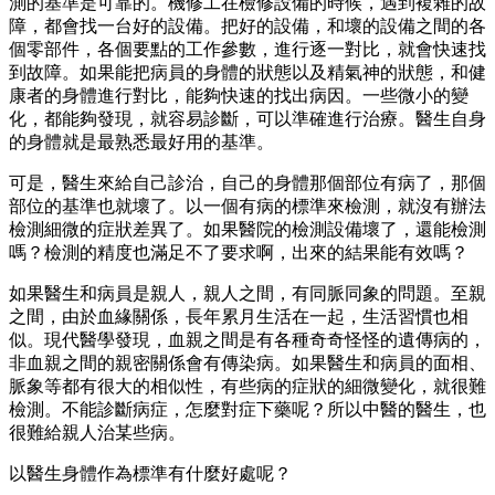
測的基準是可靠的。機修工在檢修設備的時候，遇到複雜的故
障，都會找一台好的設備。把好的設備，和壞的設備之間的各
個零部件，各個要點的工作參數，進行逐一對比，就會快速找
到故障。如果能把病員的身體的狀態以及精氣神的狀態，和健
康者的身體進行對比，能夠快速的找出病因。一些微小的變
化，都能夠發現，就容易診斷，可以準確進行治療。醫生自身
的身體就是最熟悉最好用的基準。
可是，醫生來給自己診治，自己的身體那個部位有病了，那個
部位的基準也就壞了。以一個有病的標準來檢測，就沒有辦法
檢測細微的症狀差異了。如果醫院的檢測設備壞了，還能檢測
嗎？檢測的精度也滿足不了要求啊，出來的結果能有效嗎？
如果醫生和病員是親人，親人之間，有同脈同象的問題。至親
之間，由於血緣關係，長年累月生活在一起，生活習慣也相
似。現代醫學發現，血親之間是有各種奇奇怪怪的遺傳病的，
非血親之間的親密關係會有傳染病。如果醫生和病員的面相、
脈象等都有很大的相似性，有些病的症狀的細微變化，就很難
檢測。不能診斷病症，怎麼對症下藥呢？所以中醫的醫生，也
很難給親人治某些病。
以醫生身體作為標準有什麼好處呢？