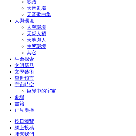
歌譜
天音劇場
天音歌曲集
人與環境
人與環境
天災人禍
天地與人
生態環境
其它
生命探索
文明新見
文學藝術
警世預言
宇宙時空
巨變中的宇宙
劇場
書籍
正見廣播
按日瀏覽
網上投稿
聯繫我們