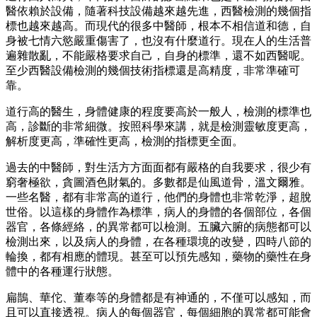
醫依賴於設備，隨著科技設備越來越先進，西醫檢測的幾個指
標也越來越高。而現代的很多中醫師，根本不相信道和德，自
身被七情六慾嚴重傷害了，也沒有什麼道行。現在人的生活普
遍雜散亂，不能嚴格要求自己，自身的標準，還不如西醫呢。
至少西醫設備檢測的幾個技術指標還是高精度，非常準確可
靠。
道行高的醫生，身體健康的程度要高於一般人，檢測的標準也
高，診斷的非常細微。按照科學來講，就是檢測靈敏度更高，
解析度更高，準確性更高，檢測的指標更全面。
過去的中醫師，對生活方方面面都有嚴格的自我要求，很少有
窮奢極欲，貪圖酒色財氣的。多數都是仙風道骨，溫文爾雅。
一些名醫，都有非常高的道行，他們的身體也非常乾淨，超脫
世俗。以這樣的身體作為標準，病人的身體的各個部位，各個
器官，各條經絡，的異常都可以檢測。五臟六腑的病態都可以
檢測出來，以及病人的身體，在各種環境的改變，四時八節的
輪換，都有相應的體現。甚至可以預先感知，藥物的藥性在身
體中的各種運行狀態。
扁鵲、華佗、董奉等的身體都是有神通的，不僅可以感知，而
且可以直接透視。病人的每個器官，每個細胞的異常都可能會