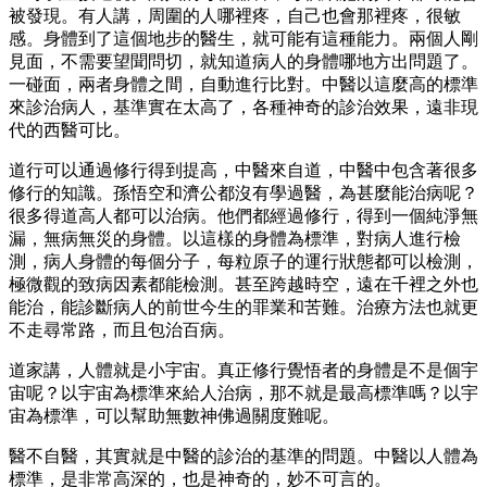
被發現。有人講，周圍的人哪裡疼，自己也會那裡疼，很敏
感。身體到了這個地步的醫生，就可能有這種能力。兩個人剛
見面，不需要望聞問切，就知道病人的身體哪地方出問題了。
一碰面，兩者身體之間，自動進行比對。中醫以這麼高的標準
來診治病人，基準實在太高了，各種神奇的診治效果，遠非現
代的西醫可比。
道行可以通過修行得到提高，中醫來自道，中醫中包含著很多
修行的知識。孫悟空和濟公都沒有學過醫，為甚麼能治病呢？
很多得道高人都可以治病。他們都經過修行，得到一個純淨無
漏，無病無災的身體。以這樣的身體為標準，對病人進行檢
測，病人身體的每個分子，每粒原子的運行狀態都可以檢測，
極微觀的致病因素都能檢測。甚至跨越時空，遠在千裡之外也
能治，能診斷病人的前世今生的罪業和苦難。治療方法也就更
不走尋常路，而且包治百病。
道家講，人體就是小宇宙。真正修行覺悟者的身體是不是個宇
宙呢？以宇宙為標準來給人治病，那不就是最高標準嗎？以宇
宙為標準，可以幫助無數神佛過關度難呢。
醫不自醫，其實就是中醫的診治的基準的問題。中醫以人體為
標準，是非常高深的，也是神奇的，妙不可言的。