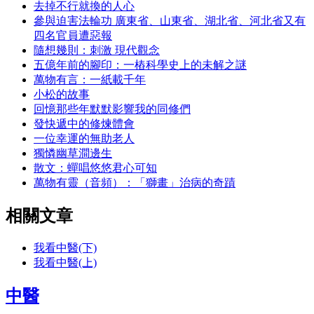
去掉不行就換的人心
參與迫害法輪功 廣東省、山東省、湖北省、河北省又有
四名官員遭惡報
隨想幾則：刺激 現代觀念
五億年前的腳印：一樁科學史上的未解之謎
萬物有言：一紙載千年
小松的故事
回憶那些年默默影響我的同修們
發快遞中的修煉體會
一位幸運的無助老人
獨憐幽草澗邊生
散文：蟬唱悠悠君心可知
萬物有靈（音頻）：「獅畫」治病的奇蹟
相關文章
我看中醫(下)
我看中醫(上)
中醫