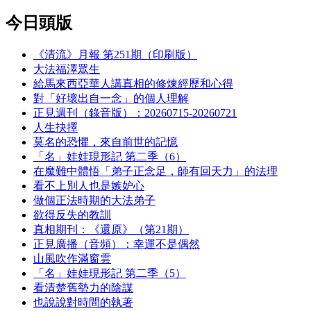
今日頭版
《清流》月報 第251期（印刷版）
大法福澤眾生
給馬來西亞華人講真相的修煉經歷和心得
對「好壞出自一念」的個人理解
正見週刊（錄音版）：20260715-20260721
人生抉擇
莫名的恐懼，來自前世的記憶
「名」娃娃現形記 第二季（6）
在魔難中體悟「弟子正念足，師有回天力」的法理
看不上別人也是嫉妒心
做個正法時期的大法弟子
欲得反失的教訓
真相期刊：《還原》（第21期）
正見廣播（音頻）：幸運不是偶然
山風吹作滿窗雲
「名」娃娃現形記 第二季（5）
看清楚舊勢力的陰謀
也說說對時間的執著