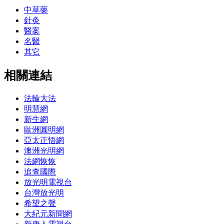
中草藥
針灸
醫案
名醫
其它
相關連結
法輪大法
明慧網
新生網
歐洲圓明網
亞太正悟網
澳洲光明網
法網恢恢
追查國際
放光明電視台
台灣放光明
希望之聲
大紀元新聞網