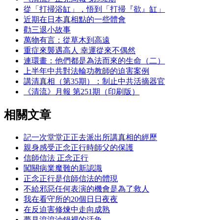
從「打掃浴缸」，悟到「打掃『欲』缸」
近期在日本真相點的一些體會
勸三退小故事
萬物有言：從草木到高遠
重症來襲遇高人 幸運從來不偶然
連環畫：他們都是為法而來的生命（二）
上半年中共對法輪功教師的迫害案例
講清真相（第35期）：制止中共活摘器官
《清流》月報 第251期（印刷版）
相關文章
記一次堂堂正正去派出所講真相的經歷
親身感受正念正行時師父的保護
信師信法 正念正行
闖關病業魔難的新認識
正念正行是信師信法的體現
不給邪惡任何表演的機會是為了救人
我在看守所的20個日日夜夜
在反迫害修煉中走向成熟
夢見滾滾油鍋裡的活魚