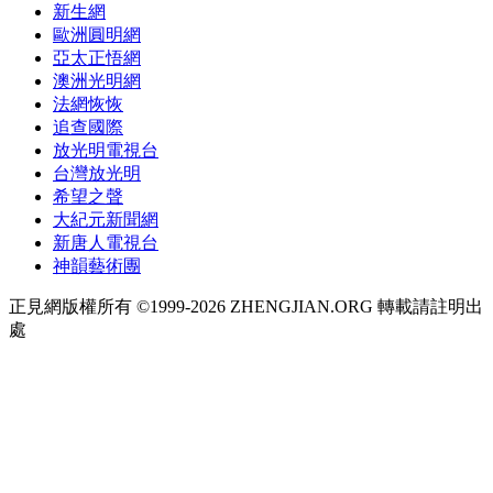
新生網
歐洲圓明網
亞太正悟網
澳洲光明網
法網恢恢
追查國際
放光明電視台
台灣放光明
希望之聲
大紀元新聞網
新唐人電視台
神韻藝術團
正見網版權所有 ©1999-2026 ZHENGJIAN.ORG 轉載請註明出
處