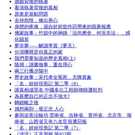
遊戲背後的執著
看清執著背後的真相
原來是基點問題
去掉怨恨，修出善心
身體的疼痛，源自於前世作惡帶來的因果報應
佛家故事：竹節中的神跡「法尚應舍，何況非法」，感
化賊首
夢非夢——解讀李賀《夢天》
分清哪裡是你真正的家
我們需要知道的歷史真相(上)
隨感：讀書做事，重在用心
兩三行雁夕陽中
歷史故事：宋代孝女冤死，天降異象
「名」娃娃現形記 第二季（8）
講真相成罪名 中國多位工程師律師遭枉判
為甚麼自己的正念不強大?
轉錯帳之後
感想兩則：發正念 人心
參與迫害法輪功 雲南省、吉林省、貴州省、北京市、湖
南省、山西省又有八名官員遭惡報
「名」娃娃現形記 第二季（7）
《清流》正見周報 第952期