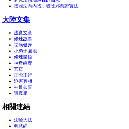
按照法向內找，破除邪惡證實法
大陸文集
法會文章
修煉故事
祛病健身
小弟子園地
修煉體悟
神奇經歷
其它
正念正行
迫害真相
神目如電
講真相
相關連結
法輪大法
明慧網