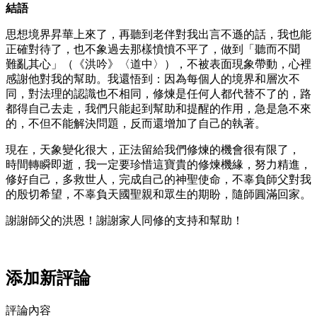
結語
思想境界昇華上來了，再聽到老伴對我出言不遜的話，我也能
正確對待了，也不象過去那樣憤憤不平了，做到「聽而不聞
難亂其心」（《洪吟》〈道中〉），不被表面現象帶動，心裡
感謝他對我的幫助。我還悟到：因為每個人的境界和層次不
同，對法理的認識也不相同，修煉是任何人都代替不了的，路
都得自己去走，我們只能起到幫助和提醒的作用，急是急不來
的，不但不能解決問題，反而還增加了自己的執著。
現在，天象變化很大，正法留給我們修煉的機會很有限了，
時間轉瞬即逝，我一定要珍惜這寶貴的修煉機緣，努力精進，
修好自己，多救世人，完成自己的神聖使命，不辜負師父對我
的殷切希望，不辜負天國聖親和眾生的期盼，隨師圓滿回家。
謝謝師父的洪恩！謝謝家人同修的支持和幫助！
添加新評論
評論內容