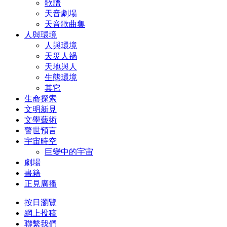
歌譜
天音劇場
天音歌曲集
人與環境
人與環境
天災人禍
天地與人
生態環境
其它
生命探索
文明新見
文學藝術
警世預言
宇宙時空
巨變中的宇宙
劇場
書籍
正見廣播
按日瀏覽
網上投稿
聯繫我們