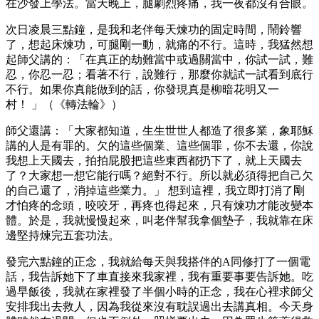
在沙發上學法。當天晚上，腿劇烈疼痛，我一夜都沒有合眼。
次日凌晨三點鐘，是我和老伴每天煉功的固定時間，鬧鈴響
了，想起床煉功，可腿剛一動，就痛的不行。這時，我猛然想
起師父講的：「在真正的劫難當中或過關當中，你試一試，難
忍，你忍一忍；看著不行，說難行，那麼你就試一試看到底行
不行。如果你真能做到的話，你發現真是柳暗花明又一
村！ 」（《轉法輪》）
師父還講：「大家都知道，生生世世人都造了很多業，象耶穌
講的人是有罪的。欠的這些個業、這些個罪，你不去還，你說
我想上天國去，拍拍屁股把這些東西都扔下了，就上天國去
了？大家想一想它能行嗎？絕對不行。所以就必須得把自己欠
的自己還了，消掉這些業力。」 想到這裡，我立即打消了剛
才怕疼的念頭，咬咬牙，再疼也得起來，只有煉功才能改變本
體。於是，我就慢慢起來，叫老伴幫我拿個墊子，我就靠在床
邊堅持煉完五套功法。
發完六點鐘的正念，我就給每天與我搭伴的A同修打了一個電
話，我告訴她下了車直接來我家裡，我有重要事要告訴她。吃
過早飯後，我就在家裡發了半個小時的正念，我在心裡求師父
安排我出去救人，因為我從來沒有耽誤過出去講真相。今天身