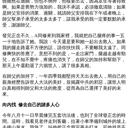
體雖然在過關，但也不例外，照樣要出去，因為眾生等著得救
啊。如果是舊勢力強加的，我決不承認，必須徹底清除；如果
是師父安排的消業、過關，就請師父安排我在下午或者晚上，
師父幫弟子承受的太多太多了，該我承受的我一定要默默的承
受，謝謝師父。
發完正念不久，A同修來到我家裡，我就把自己腿疼的事一五
一十地告訴了她。我說：今天還是要和她一起出去救人。如果
我的腿走路還不方便的話，請你扶扶我，不要離我太遠了。同
修爽快的答應了。意想不到的是，一走岀家門，腿越走越有勁
兒，在不知不覺中，疼痛也消失了，在師父的加持和幫助下，
那天上午還勸退了六個世人，講了很多真相。
在師父的加持下，一年四季我都堅持天天出去救人，用自己的
親身經歷告訴世人大法的美好，並揭露中共的邪惡，讓世人明
白真相得到師父和大法的救度，從而為自己選擇了美好的未
來。
向內找 修去自己的諸多人心
今年八月十一日早晨煉完五套功法後，也到了全球發正念的時
間。這時，我看見老伴走到客廳，拉著小車準備到城外的坡上
去接山泉水。我急了，叫他把正念發完再去打水，可他就是不