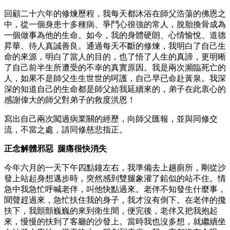
回顧二十六年的修煉歷程，我每天都沐浴在師父浩蕩的佛恩之
中，從一個身患十多種病、爭鬥心很強的常人，脫胎換骨成為
一個做事為他的生命。如今，我的身體硬朗、心情愉悅、道德
昇華、待人真誠善良。通過每天不斷的修煉，我明白了自己生
命的來源，明白了當人的目的，也了悟了人生的真諦，更明晰
了自己前半生所遭受的不幸的真實原因。我是兩次瀕臨死亡的
人，如果不是師父生生世世的呵護，自己早已命赴黃泉。我深
深的知道自己的生命都是師父給我延續來的，弟子在此衷心的
感謝偉大的師父對弟子的救度洪恩！
寫出自己兩次闖過病業關的經歷，向師父匯報，並與同修交
流，不當之處，請同修慈悲指正。
正念解體邪惡 腿痛很快消失
今年六月的一天下午四點鐘左右，我準備去上趟廁所，剛從沙
發上站起身想邁步時，突然感到雙腿象灌了鉛似的站不住。情
急中我急忙呼喊老伴，叫他快點過來。老伴不知發生什麼事，
聞聲趕過來，急忙扶住我的身子，我才沒有倒下。在老伴的攙
扶下，我顫顫巍巍的來到衛生間，便完後，老伴又把我抱起
來，慢慢的扶到了客廳的沙發上。當時我也沒多想，就繼續坐