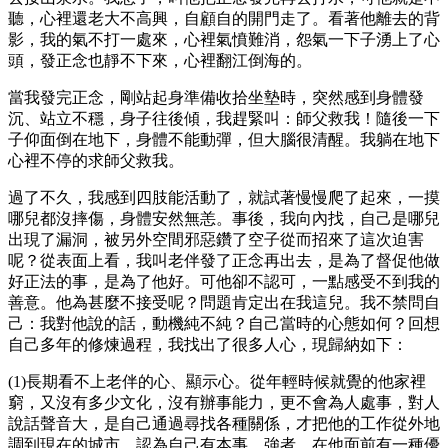
聽，心裡還老大不高興，自顧自的開門走了。看著他離去的背
影，我的氣不打一處來，心裡氣憤難消，怨氣一下子湧上了心
頭，發正念也靜不下來，心裡翻江倒海的。
當我發完正念，剛站起身準備收拾坐墊時，突然感到身體發
沉、站立不穩，身子往後傾，我趕緊叫：師父救我！隨後一下
子仰面倒在地下，身體不能動彈，但大腦很清醒。我躺在地下
心裡不停的求師父救我。
過了不久，我感到四肢能活動了，就試著慢慢爬了起來，一摸
哪兒都沒摔傷，身體安然無恙。事後，我向內找，自己是哪兒
出現了漏洞，被另外空間邪惡鑽了空子從而招來了這次迫害
呢？從表面上看，我叫老伴發了正念再出去，是為了督促他做
好正法的事，是為了他好。可他卻不認可，一點感受不到我的
善意。他為甚麼不接受呢？問題肯定出在我這兒。我不禁問自
己：我對他說的話，動機純不純？自己當時的心態如何？回想
自己多年的修煉過程，我找出了很多人心，現歸納如下：
(1)長期看不上老伴的心、顯示心。從年輕時候就覺的他家裡
窮，又沒有多少文化，沒有辦事能力，更不會為人處事，對人
說話聲音大，是自己通過尋找各種關係，才把他的工作從外地
調到現在的城市，認為自己有本事、強者，在他面前有一種優