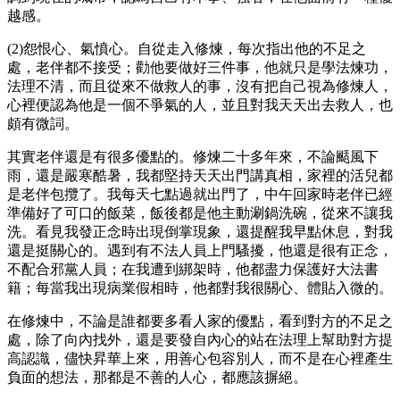
越感。
(2)怨恨心、氣憤心。自從走入修煉，每次指出他的不足之
處，老伴都不接受；勸他要做好三件事，他就只是學法煉功，
法理不清，而且從來不做救人的事，沒有把自己視為修煉人，
心裡便認為他是一個不爭氣的人，並且對我天天出去救人，也
頗有微詞。
其實老伴還是有很多優點的。修煉二十多年來，不論颳風下
雨，還是嚴寒酷暑，我都堅持天天出門講真相，家裡的活兒都
是老伴包攬了。我每天七點過就出門了，中午回家時老伴已經
準備好了可口的飯菜，飯後都是他主動涮鍋洗碗，從來不讓我
洗。看見我發正念時出現倒掌現象，還提醒我早點休息，對我
還是挺關心的。遇到有不法人員上門騷擾，他還是很有正念，
不配合邪黨人員；在我遭到綁架時，他都盡力保護好大法書
籍；每當我出現病業假相時，他都對我很關心、體貼入微的。
在修煉中，不論是誰都要多看人家的優點，看到對方的不足之
處，除了向內找外，還是要發自內心的站在法理上幫助對方提
高認識，儘快昇華上來，用善心包容別人，而不是在心裡產生
負面的想法，那都是不善的人心，都應該摒絕。