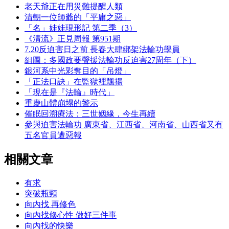
老天爺正在用災難提醒人類
清朝一位師爺的「平庸之惡」
「名」娃娃現形記 第二季（3）
《清流》正見周報 第951期
7.20反迫害日之前 長春大肆綁架法輪功學員
組圖：多國政要聲援法輪功反迫害27周年（下）
銀河系中光彩奪目的「吊燈」
「正法口訣」在監獄裡飄揚
「現在是『法輪』時代」
重慶山體崩塌的警示
催眠回溯療法：三世姻緣，今生再續
參與迫害法輪功 廣東省、江西省、河南省、山西省又有
五名官員遭惡報
相關文章
有求
突破瓶頸
向內找 再修色
向內找修心性 做好三件事
向內找的快樂