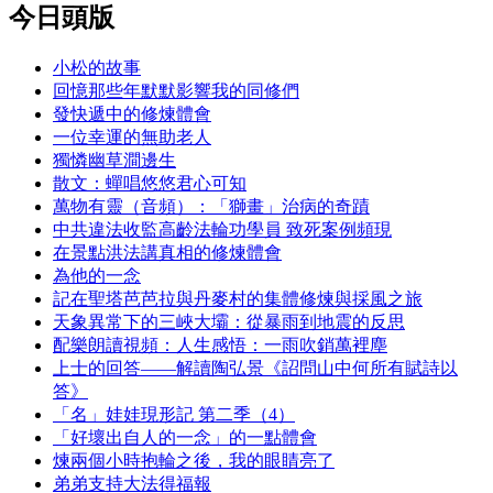
今日頭版
小松的故事
回憶那些年默默影響我的同修們
發快遞中的修煉體會
一位幸運的無助老人
獨憐幽草澗邊生
散文：蟬唱悠悠君心可知
萬物有靈（音頻）：「獅畫」治病的奇蹟
中共違法收監高齡法輪功學員 致死案例頻現
在景點洪法講真相的修煉體會
為他的一念
記在聖塔芭芭拉與丹麥村的集體修煉與採風之旅
天象異常下的三峽大壩：從暴雨到地震的反思
配樂朗讀視頻：人生感悟：一雨吹銷萬裡塵
上士的回答——解讀陶弘景《詔問山中何所有賦詩以
答》
「名」娃娃現形記 第二季（4）
「好壞出自人的一念」的一點體會
煉兩個小時抱輪之後，我的眼睛亮了
弟弟支持大法得福報