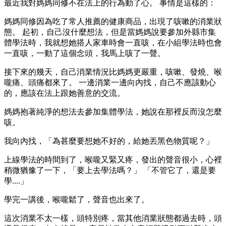
最近我對媽媽同修不在法上的行為動了心。 事情是這樣的：
媽媽同修因為吃了常人推薦的健康商品，出現了咳嗽的消業狀
態。 起初，自己沒什麼想法，但是當媽媽說要參加外縣市集
體學法時，我就想她搭人家車時會一直咳，在小組學法時也會
一直咳，一動了這個念頭，我馬上咳了一聲。
接下來的幾天，自己消業情況比媽媽更嚴重，咳嗽、發燒、喉
嚨痛、頭痛都來了。 一邊消業一邊向內找，自己不應該動心
的，應該在法上跟她善意的交流。
媽媽抱著純淨的想法去參加集體學法，她說在那裡反而沒怎麼
咳。
我向內找，「為甚麼要想她不好的，給她丟黑色物質呢？」
上線學法的時間到了，喉嚨又緊又疼，發出的聲音很小，心裡
稍微猶豫了一下，「要上去學法嗎？」 「不管它了，還是要
學....」
學完一講後，喉嚨鬆了，聲音也出來了。
這次消業不太一樣，頭特別疼，當其他消業狀態都過去時，頭