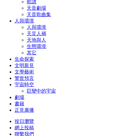
歌譜
天音劇場
天音歌曲集
人與環境
人與環境
天災人禍
天地與人
生態環境
其它
生命探索
文明新見
文學藝術
警世預言
宇宙時空
巨變中的宇宙
劇場
書籍
正見廣播
按日瀏覽
網上投稿
聯繫我們