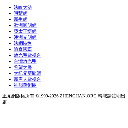
法輪大法
明慧網
新生網
歐洲圓明網
亞太正悟網
澳洲光明網
法網恢恢
追查國際
放光明電視台
台灣放光明
希望之聲
大紀元新聞網
新唐人電視台
神韻藝術團
正見網版權所有 ©1999-2026 ZHENGJIAN.ORG 轉載請註明出
處