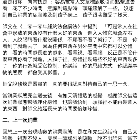
還是很疼，向內找是 ： 容易被常人文章標題吸引而點擊進去
看，花了不少時間，意識到這點時，頭痛緩解了一些。 沒想
到自己消業的症狀波及到孩子身上，孩子跟著難受了幾天。
師父在《二零一零年紐約法會講法》中提到：「可是常人在社
會中形成的東西沒有什麼太好的東西，進入人體它就會左右
人。人說眼睛看什麼沒關係，不願看不看了就行了。不是，你
看到了就進去了，因為任何東西在另外空間中它都可以分體
的，看的時間越長進的越多。看電視、看電腦，反正是不管什
麼東西你看了就進。人腦子裡、身體裡裝這些不好的東西裝多
了，你的行為就受它控制。你講話，你的思維方式，你認識事
物的態度，都會受其影響。」
師父說修煉是嚴肅的，真的要很認真對待自己的一思一念。
當消業狀態完全過去後，有如天清體透的感覺，感謝師父借這
次消業狀態幫我淨化身體，也讓我悟到，頭腦裡不能再裝常人
的東西，對師父給延長來的時間要倍加珍惜。
二、上一次消業
回想上一次出現咳嗽的消業狀態，是在和先生說話時，自己太
強勢，得理不饒人，突然一陣猛烈的咳嗽，說不出話來，當下