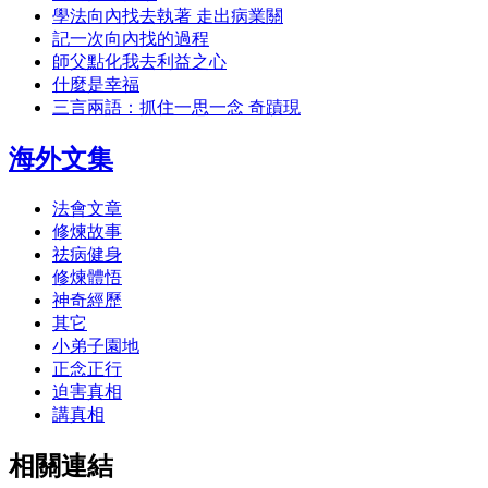
學法向內找去執著 走出病業關
記一次向內找的過程
師父點化我去利益之心
什麼是幸福
三言兩語：抓住一思一念 奇蹟現
海外文集
法會文章
修煉故事
祛病健身
修煉體悟
神奇經歷
其它
小弟子園地
正念正行
迫害真相
講真相
相關連結