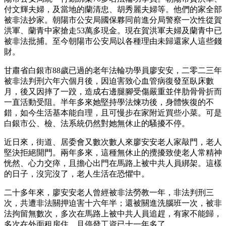
付文輝夫婦，及當地的蘭清忠、胡秀麗夫婦等。他們的家全部
被非法抄家。朝陽市公安局國保夥同前進分局警察一次性從賀
洪軍、蘭青中家搶走53萬多現金。現在賀洪軍夫婦及蘭青中已
被非法批捕。至今朝陽市公安局以各種理由未歸還家人這些錢
財。
甘肅省白銀市88歲已過的老年法輪功學員廖安安，二零二三年
被非法判刑六年六個月後，因迫害致心血管病復發至臥床數
月，後又因摔了一跤，造成右邊腿腳受傷嚴重並伴肋骨骨折而
一直活動受阻。半年多來她堅持學法煉功後，身體恢復的不
錯，如今生活基本能自理，且可慢步在家附近買些小菜。可是
白銀市公、檢、法系統仍然對她無休止的騷擾不停。
近日來，街道、居委會又數次數人來廖安安老人家敲門，老人
堅決拒絕開門。兩年多來，這種無休止的攪擾致使老人常精神
恍然、心力交瘁，且擔心出門在馬路上被中共人員綁架。這樣
的日子，沒完沒了，老人生活在恐懼中。
二十多年來，廖安安老人曾經被非法勞教一年，非法判刑三
次，共遭非法關押迫害十六年半；還被關進洗腦班一次，被非
法拘留無數次，多次在馬路上被中共人員追趕，有家不能歸，
多次在外面租房住，且停發工資已十一年多了。