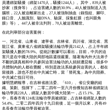
員遭綁架騷擾（綁架1470人，騷擾1244人）。其中，839人被
抄家（搜身等），占迫害總人數的30.9%，40人被強制送入洗
腦班，22人被迫離家出走，27人被強制抽血（錄指紋、腳印、
錄口音、人臉識別、驗DNA、驗尿、採集虹膜（也叫眼角
膜）等）。447人被非法判刑，70人被迫害離世。
在此列舉部分迫害案例：
一、河北省、山東省、遼寧省、吉林省、四川省、湖北省、黑
龍江省、廣東省八省綁架騷擾法輪功學員2142人，占上半年綁
架騷擾人數的78.9%。從統計數據可以看出，目前，中共的迫
害只是在中國大陸的局部地區還很嚴重。隨著海內外大法弟子
不斷的講真相和中共參與迫害法輪功的人頻頻遭惡報，很多中
共體制內的人都在覺醒，特別是政法系統參與迫害的人，都在
留後路，誰也不想在中共滅亡時，當「替死鬼」為中共陪葬。
中共滅亡指日可待。
據明慧網報導，在吉林省政法委、「610」、省公安廳的組
織、策劃、指揮下，二零二四年一至六月份獲知吉林省綁架法
輪功學員228人，綁架人數居中國大陸第一，占15.1%。其
中，長春市有124名法輪功學員被綁架，占吉林省綁架人數的
54.4%。二零二四年四月十九日前後，近一個月以來，共有49
名長春市法輪功學員被迫害。