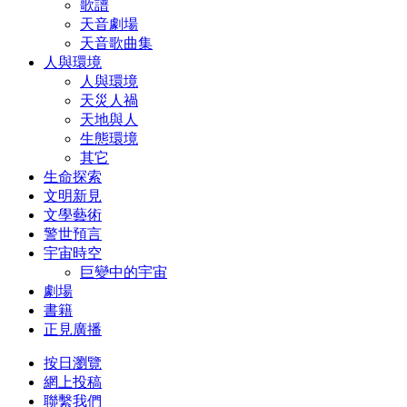
歌譜
天音劇場
天音歌曲集
人與環境
人與環境
天災人禍
天地與人
生態環境
其它
生命探索
文明新見
文學藝術
警世預言
宇宙時空
巨變中的宇宙
劇場
書籍
正見廣播
按日瀏覽
網上投稿
聯繫我們