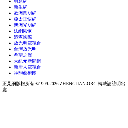
明慧網
新生網
歐洲圓明網
亞太正悟網
澳洲光明網
法網恢恢
追查國際
放光明電視台
台灣放光明
希望之聲
大紀元新聞網
新唐人電視台
神韻藝術團
正見網版權所有 ©1999-2026 ZHENGJIAN.ORG 轉載請註明出
處