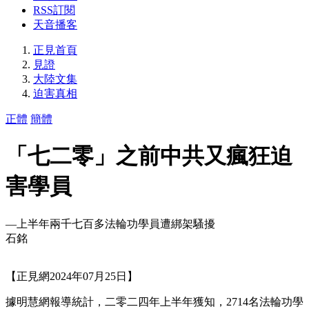
RSS訂閱
天音播客
正見首頁
見證
大陸文集
迫害真相
正體
簡體
「七二零」之前中共又瘋狂迫
害學員
—上半年兩千七百多法輪功學員遭綁架騷擾
石銘
【正見網2024年07月25日】
據明慧網報導統計，二零二四年上半年獲知，2714名法輪功學