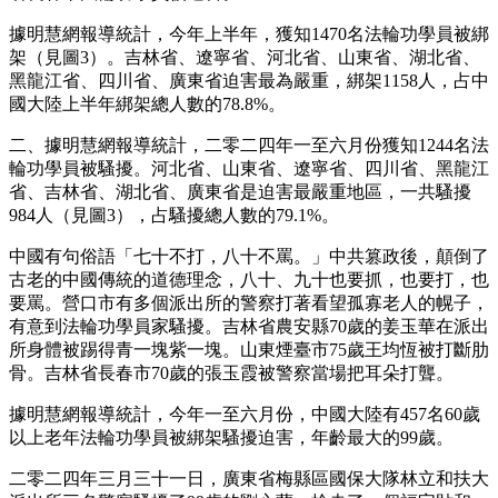
據明慧網報導統計，今年上半年，獲知1470名法輪功學員被綁
架（見圖3）。吉林省、遼寧省、河北省、山東省、湖北省、
黑龍江省、四川省、廣東省迫害最為嚴重，綁架1158人，占中
國大陸上半年綁架總人數的78.8%。
二、據明慧網報導統計，二零二四年一至六月份獲知1244名法
輪功學員被騷擾。河北省、山東省、遼寧省、四川省、黑龍江
省、吉林省、湖北省、廣東省是迫害最嚴重地區，一共騷擾
984人（見圖3），占騷擾總人數的79.1%。
中國有句俗語「七十不打，八十不罵。」中共篡政後，顛倒了
古老的中國傳統的道德理念，八十、九十也要抓，也要打，也
要罵。營口市有多個派出所的警察打著看望孤寡老人的幌子，
有意到法輪功學員家騷擾。吉林省農安縣70歲的姜玉華在派出
所身體被踢得青一塊紫一塊。山東煙臺市75歲王均恆被打斷肋
骨。吉林省長春市70歲的張玉霞被警察當場把耳朵打聾。
據明慧網報導統計，今年一至六月份，中國大陸有457名60歲
以上老年法輪功學員被綁架騷擾迫害，年齡最大的99歲。
二零二四年三月三十一日，廣東省梅縣區國保大隊林立和扶大