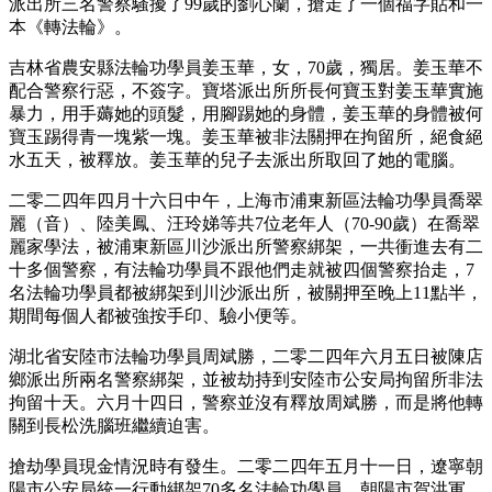
派出所三名警察騷擾了99歲的劉心蘭，搶走了一個福字貼和一
本《轉法輪》。
吉林省農安縣法輪功學員姜玉華，女，70歲，獨居。姜玉華不
配合警察行惡，不簽字。寶塔派出所所長何寶玉對姜玉華實施
暴力，用手薅她的頭髮，用腳踢她的身體，姜玉華的身體被何
寶玉踢得青一塊紫一塊。姜玉華被非法關押在拘留所，絕食絕
水五天，被釋放。姜玉華的兒子去派出所取回了她的電腦。
二零二四年四月十六日中午，上海市浦東新區法輪功學員喬翠
麗（音）、陸美鳳、汪玲娣等共7位老年人（70-90歲）在喬翠
麗家學法，被浦東新區川沙派出所警察綁架，一共衝進去有二
十多個警察，有法輪功學員不跟他們走就被四個警察抬走，7
名法輪功學員都被綁架到川沙派出所，被關押至晚上11點半，
期間每個人都被強按手印、驗小便等。
湖北省安陸市法輪功學員周斌勝，二零二四年六月五日被陳店
鄉派出所兩名警察綁架，並被劫持到安陸市公安局拘留所非法
拘留十天。六月十四日，警察並沒有釋放周斌勝，而是將他轉
關到長松洗腦班繼續迫害。
搶劫學員現金情況時有發生。二零二四年五月十一日，遼寧朝
陽市公安局統一行動綁架70多名法輪功學員。朝陽市賀洪軍、