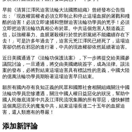
早前《清算江澤民迫害法輪大法國際組織》曾經發布公告指
出：「現政權當權者必須立即制止和停止這場血腥的屠戮和殘
酷的迫害！必須立即逮捕和懲辦迫害法輪功學員的兇手！必須
立即把迫害法輪功真相公布於眾。中共這個危害人類道義正
信，以強權暴力、血腥屠殺橫行於世的邪黨絕不能繼續存在下
去！」可是許多年過去了，迫害元兇江澤民已經死了，這場迫
害卻仍然在邪惡的進行著，中共的現政權卻依然延續著迫害。
近日美國通過了《法輪功保護法案》，下一步將提交給美國參
議院討論，一旦通過，將交由美國總統簽字，成為法律。該法
案的發布，必將對結束這場迫害具有標誌性的意義，中國大陸
的億萬法輪功學員期盼著這場迫害早日結束。
願所有國內存有良知正義的民眾和國際社會相關組織關注中國
法輪功學員悲慘遭遇，關注中國人權日益惡化的狀況，幫助中
國人民徹底清算中共及江澤民流氓集團的所有罪惡，儘快解體
這個萬惡滔天的魔鬼中共，結束這場長達二十五年的血腥迫
害，還人類應有的尊嚴！
添加新評論