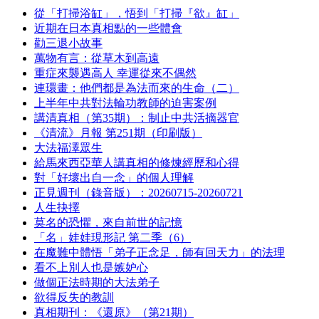
從「打掃浴缸」，悟到「打掃『欲』缸」
近期在日本真相點的一些體會
勸三退小故事
萬物有言：從草木到高遠
重症來襲遇高人 幸運從來不偶然
連環畫：他們都是為法而來的生命（二）
上半年中共對法輪功教師的迫害案例
講清真相（第35期）：制止中共活摘器官
《清流》月報 第251期（印刷版）
大法福澤眾生
給馬來西亞華人講真相的修煉經歷和心得
對「好壞出自一念」的個人理解
正見週刊（錄音版）：20260715-20260721
人生抉擇
莫名的恐懼，來自前世的記憶
「名」娃娃現形記 第二季（6）
在魔難中體悟「弟子正念足，師有回天力」的法理
看不上別人也是嫉妒心
做個正法時期的大法弟子
欲得反失的教訓
真相期刊：《還原》（第21期）