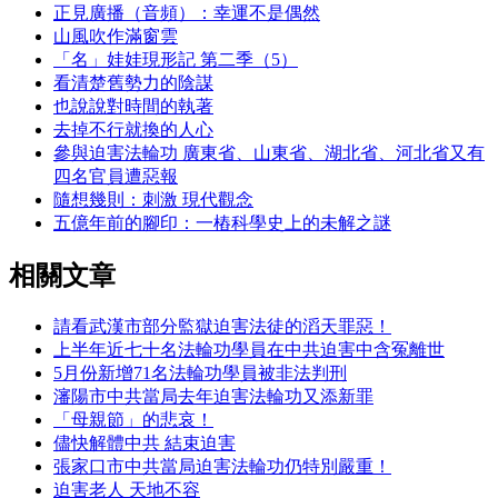
正見廣播（音頻）：幸運不是偶然
山風吹作滿窗雲
「名」娃娃現形記 第二季（5）
看清楚舊勢力的陰謀
也說說對時間的執著
去掉不行就換的人心
參與迫害法輪功 廣東省、山東省、湖北省、河北省又有
四名官員遭惡報
隨想幾則：刺激 現代觀念
五億年前的腳印：一樁科學史上的未解之謎
相關文章
請看武漢市部分監獄迫害法徒的滔天罪惡！
上半年近七十名法輪功學員在中共迫害中含冤離世
5月份新增71名法輪功學員被非法判刑
瀋陽市中共當局去年迫害法輪功又添新罪
「母親節」的悲哀！
儘快解體中共 結束迫害
張家口市中共當局迫害法輪功仍特別嚴重！
迫害老人 天地不容