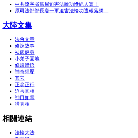
中共遼寧省當局迫害法輪功慘絕人寰！
原司法部部長唐一軍迫害法輪功遭報落網！
大陸文集
法會文章
修煉故事
祛病健身
小弟子園地
修煉體悟
神奇經歷
其它
正念正行
迫害真相
神目如電
講真相
相關連結
法輪大法