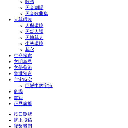
歌譜
天音劇場
天音歌曲集
人與環境
人與環境
天災人禍
天地與人
生態環境
其它
生命探索
文明新見
文學藝術
警世預言
宇宙時空
巨變中的宇宙
劇場
書籍
正見廣播
按日瀏覽
網上投稿
聯繫我們