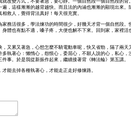
我就改變方式，不要著急，要心靜。一個自然段一個自然段的背
一遍，這樣漸漸的越背越快。而且法的內涵也漸漸的顯現出來。
真相救人，覺得背法真好！每天很充實。
為家務活很多，學法煉功的時間很少，好幾天才背一個自然段。
。身體也有點不適，嗓子疼，大便也解不下來。回到家，家裡活
快，又累又著急，心想怎麼不騎電動車呢，快又省勁，隔了兩天
許多執著心：懶惰心，怨恨心，委屈心，不願人說的心，私心，
三件事。於是我從新振作起來，繼續接著背《轉法輪》第五講。
，才能去掉各種執著心，才能走正走好修煉路。