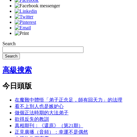
Search
Search
高級搜索
今日頭版
在魔難中體悟「弟子正念足，師有回天力」的法理
看不上別人也是嫉妒心
做個正法時期的大法弟子
欲得反失的教訓
真相期刊：《還原》（第21期）
正見廣播（音頻）：幸運不是偶然