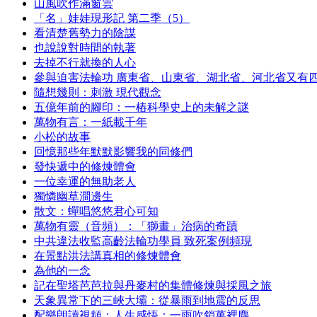
山風吹作滿窗雲
「名」娃娃現形記 第二季（5）
看清楚舊勢力的陰謀
也說說對時間的執著
去掉不行就換的人心
參與迫害法輪功 廣東省、山東省、湖北省、河北省又有
隨想幾則：刺激 現代觀念
五億年前的腳印：一樁科學史上的未解之謎
萬物有言：一紙載千年
小松的故事
回憶那些年默默影響我的同修們
發快遞中的修煉體會
一位幸運的無助老人
獨憐幽草澗邊生
散文：蟬唱悠悠君心可知
萬物有靈（音頻）：「獅畫」治病的奇蹟
中共違法收監高齡法輪功學員 致死案例頻現
在景點洪法講真相的修煉體會
為他的一念
記在聖塔芭芭拉與丹麥村的集體修煉與採風之旅
天象異常下的三峽大壩：從暴雨到地震的反思
配樂朗讀視頻：人生感悟：一雨吹銷萬裡塵