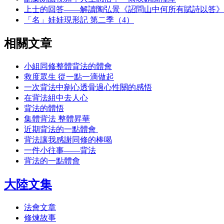
上士的回答——解讀陶弘景《詔問山中何所有賦詩以答》
「名」娃娃現形記 第二季（4）
相關文章
小組同修整體背法的體會
救度眾生 從一點一滴做起
一次背法中剜心透骨過心性關的感悟
在背法組中去人心
背法的體悟
集體背法 整體昇華
近期背法的一點體會
背法讓我感謝同修的棒喝
一件小往事——背法
背法的一點體會
大陸文集
法會文章
修煉故事