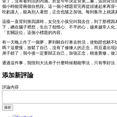
背了，沒有看到法的內涵。於是今年決定背第二遍，這回背法
個小時能背兩個自然段。這一個小標題背完再從頭連起來再背
吃虧讓人，能為別人著想，正念也隨之加強。每到集市上就講
這樣一直背到第四講時，女兒生小孩兒叫我去住，到了那裡因
下，總在腦子裡想，生出了怨恨心、不平的心，越來越常人化
「玄關設位」這個小標題的內容。
有一天晚上作了一個夢，夢到騎自行車去幹活，使勁蹬也騎不
嗎？這麼慢，放鬆了自己，沒有了修煉人的正念，而且還出現
弟子錯了，我今後一定要歸正自己，加強正念，精進實修，做
通過這件事，我悟到大法弟子什麼時候都能學法，只有學好法
添加新評論
評論內容
保存