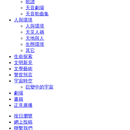
歌譜
天音劇場
天音歌曲集
人與環境
人與環境
天災人禍
天地與人
生態環境
其它
生命探索
文明新見
文學藝術
警世預言
宇宙時空
巨變中的宇宙
劇場
書籍
正見廣播
按日瀏覽
網上投稿
聯繫我們