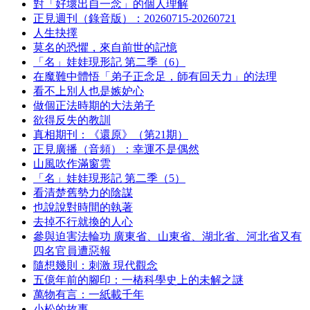
對「好壞出自一念」的個人理解
正見週刊（錄音版）：20260715-20260721
人生抉擇
莫名的恐懼，來自前世的記憶
「名」娃娃現形記 第二季（6）
在魔難中體悟「弟子正念足，師有回天力」的法理
看不上別人也是嫉妒心
做個正法時期的大法弟子
欲得反失的教訓
真相期刊：《還原》（第21期）
正見廣播（音頻）：幸運不是偶然
山風吹作滿窗雲
「名」娃娃現形記 第二季（5）
看清楚舊勢力的陰謀
也說說對時間的執著
去掉不行就換的人心
參與迫害法輪功 廣東省、山東省、湖北省、河北省又有
四名官員遭惡報
隨想幾則：刺激 現代觀念
五億年前的腳印：一樁科學史上的未解之謎
萬物有言：一紙載千年
小松的故事