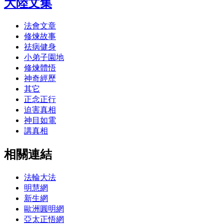
大陸文集
法會文章
修煉故事
祛病健身
小弟子園地
修煉體悟
神奇經歷
其它
正念正行
迫害真相
神目如電
講真相
相關連結
法輪大法
明慧網
新生網
歐洲圓明網
亞太正悟網