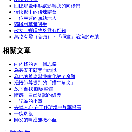
回憶那些年默默影響我的同修們
發快遞中的修煉體會
一位幸運的無助老人
獨憐幽草澗邊生
散文：蟬唱悠悠君心可知
萬物有靈（音頻）：「獅畫」治病的奇蹟
相關文章
向內找的另一個思路
為甚麼不願意向內找
為他的善念幫我家化解了魔難
淺悟師尊提到的「鑽牛角尖」
放下自我 圓容整體
隨感：自己認識的偏差
自認為的小事
去掉人心 在工作環境中昇華提高
一碗剩飯
師父的呵護無微不至