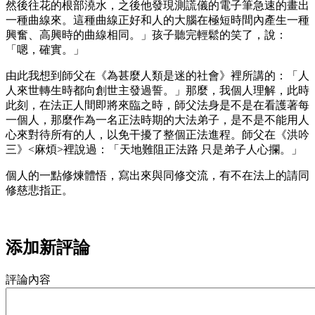
然後往花的根部澆水，之後他發現測謊儀的電子筆急速的畫出
一種曲線來。這種曲線正好和人的大腦在極短時間內產生一種
興奮、高興時的曲線相同。」孩子聽完輕鬆的笑了，說：
「嗯，確實。」
由此我想到師父在《為甚麼人類是迷的社會》裡所講的：「人
人來世轉生時都向創世主發過誓。」那麼，我個人理解，此時
此刻，在法正人間即將來臨之時，師父法身是不是在看護著每
一個人，那麼作為一名正法時期的大法弟子，是不是不能用人
心來對待所有的人，以免干擾了整個正法進程。師父在《洪吟
三》<麻煩>裡說過：「天地難阻正法路 只是弟子人心攔。」
個人的一點修煉體悟，寫出來與同修交流，有不在法上的請同
修慈悲指正。
添加新評論
評論內容