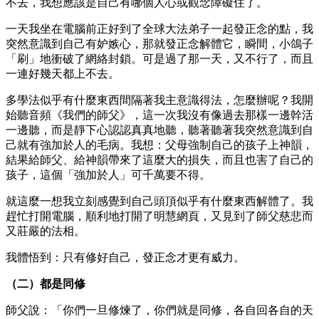
不去，我想應該是自己有哪個人心或觀念障礙住了。
一天我坐在電腦前正好到了全球大法弟子一起發正念的點，我
突然意識到自己有妒嫉心，那就發正念解體它，瞬間，小鴿子
「刷」地衝破了網絡封鎖。可是過了那一天，又不行了，而且
一連好幾天都上不去。
多學法似乎有什麼東西間隔著我主意識得法，怎麼辦呢？我開
始聽音頻《我們的師父》，這一次我沒有像過去那樣一邊幹活
一邊聽，而是靜下心認認真真地聽，聽著聽著我突然意識到自
己就有強加於人的毛病。我想：父母強制自己的孩子上神韻，
結果給師父、給神韻帶來了這麼大的損失，而且也害了自己的
孩子，這個「強加於人」可千萬要不得。
就這麼一想我立刻感覺到自己頭頂似乎有什麼東西解體了。我
趕忙打開電腦，順利地打開了明慧網頁，又見到了師父慈悲而
又莊嚴的法相。
我體悟到：只有修好自己，發正念才更有威力。
（二）都是同修
師父說：「你們一旦修煉了，你們就是同修，各自回各自的天