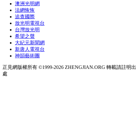
澳洲光明網
法網恢恢
追查國際
放光明電視台
台灣放光明
希望之聲
大紀元新聞網
新唐人電視台
神韻藝術團
正見網版權所有 ©1999-2026 ZHENGJIAN.ORG 轉載請註明出
處