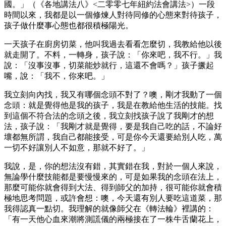
國。」（《各地講法八》<二零零七年紐約法會講法>）一段
時間以來，我都是以一個修煉人對待同修的心態來對待孩子，
孩子做什麼事心態也都很積極陽光。
一天孩子在廚房切菜，他叫我過去看看怎麼切，我教給他以後
就走開了。不料，一轉身，孩子說：「你來吧，我不行。」我
說：「沒事沒事，切菜能炒就行，這還不會嗎？」孩子撅起
嘴，說：「我不，你來吧。」
我立刻向內找，我又有哪個念頭不對了？噢，剛才我動了一個
念頭：就是覺得他是我的孩子，我是在教給他生活的技能。找
到這個不符合法的念頭之後，我立刻找孩子說了我剛才的想
法，孩子說：「我剛才就是覺得，要是我自己吃的話，不論好
壞都無所謂，我自己都能接受，可是你今天還要給別人吃，萬
一切不好讓別人不如意，那就不好了。」
我說，是，你的想法沒有錯，其實錯在我，對於一個人來說，
無論學什麼技能都是要慢慢來的，可是如果我的念頭在法上，
那麼可能你就會得到大法、得到師父的加持，很可能你就會積
極地思考問題，或許會想：噢，今天還有別人要吃這道菜，那
我得認真一點切。我理解的就像師父在《轉法輪》裡講的：
「有一天他心血來潮將測謊儀的兩極接在了一株牛舌蘭花上，