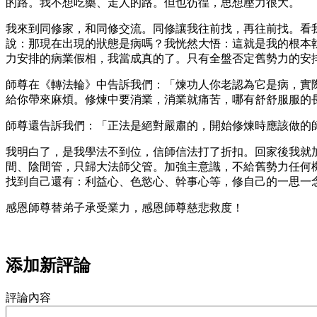
的路。我不想吃藥、走人的路。但也彷徨，思想壓力很大。
我來到同修家，和同修交流。同修讓我往前找，再往前找。看
說：那現在出現的狀態是病嗎？我恍然大悟：這就是我的根本
力安排的病業假相，我當成真的了。只有全盤否定舊勢力的安
師尊在《轉法輪》中告訴我們：「煉功人你老認為它是病，實
給你帶來麻煩。修煉中要消業，消業就痛苦，哪有舒舒服服的
師尊還告訴我們：「正法是絕對嚴肅的，開始修煉時應該做的
我明白了，是我學法不到位，信師信法打了折扣。回家後我就
間、陰間管，只歸大法師父管。加強主意識，不給舊勢力任何
找到自己還有：利益心、色慾心、幹事心等，修自己的一思一
感恩師尊替弟子承受業力，感恩師尊慈悲救度！
添加新評論
評論內容