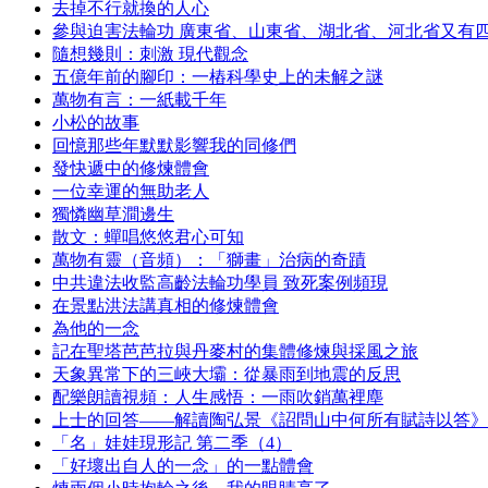
去掉不行就換的人心
參與迫害法輪功 廣東省、山東省、湖北省、河北省又有
隨想幾則：刺激 現代觀念
五億年前的腳印：一樁科學史上的未解之謎
萬物有言：一紙載千年
小松的故事
回憶那些年默默影響我的同修們
發快遞中的修煉體會
一位幸運的無助老人
獨憐幽草澗邊生
散文：蟬唱悠悠君心可知
萬物有靈（音頻）：「獅畫」治病的奇蹟
中共違法收監高齡法輪功學員 致死案例頻現
在景點洪法講真相的修煉體會
為他的一念
記在聖塔芭芭拉與丹麥村的集體修煉與採風之旅
天象異常下的三峽大壩：從暴雨到地震的反思
配樂朗讀視頻：人生感悟：一雨吹銷萬裡塵
上士的回答——解讀陶弘景《詔問山中何所有賦詩以答》
「名」娃娃現形記 第二季（4）
「好壞出自人的一念」的一點體會