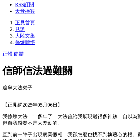
RSS訂閱
天音播客
正見首頁
見證
大陸文集
修煉體悟
正體
簡體
信師信法過難關
遼寧大法弟子
【正見網2025年05月06日】
我修煉大法二十多年了，大法曾給我展現過很多神跡，自以為
但自我感覺不是太差勁的。
直到前一陣子出現病業假相，我卻怎麼也找不到執著心的根。