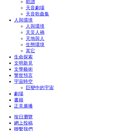
歌譜
天音劇場
天音歌曲集
人與環境
人與環境
天災人禍
天地與人
生態環境
其它
生命探索
文明新見
文學藝術
警世預言
宇宙時空
巨變中的宇宙
劇場
書籍
正見廣播
按日瀏覽
網上投稿
聯繫我們