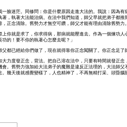
我一臉迷茫。同修問：你是什麼原因走進大法的。我說：因為有
執著，執著大法能治病。在法中我們知道，師父早就把弟子都推
排，正念清除。舊勢力才無空可鑽，師父才能有理由清除舊勢力
際上你就是求了，你求得病，那病就能壓進去。作為一個煉功人
長功的！要不你的執著心怎麼去呢？」
師父都已經給你們做了，現在就得靠你正念闖關了。你正念足了
加大力度發正念，背法。把自己溶在法中，只要有時間就發正念
機會。舊勢力強加給大法弟子的魔難是違反正法理的，大法師父
念。幾天後就感覺變樣了，人也精神了，不再無精打采、頭昏腦