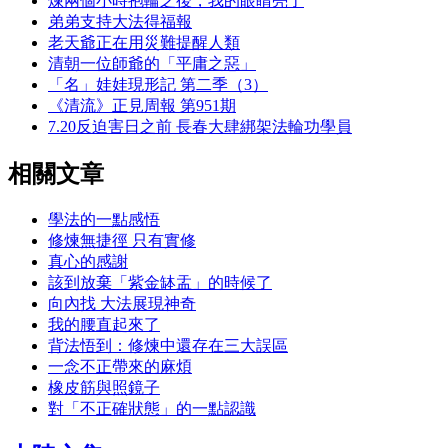
煉兩個小時抱輪之後，我的眼睛亮了
弟弟支持大法得福報
老天爺正在用災難提醒人類
清朝一位師爺的「平庸之惡」
「名」娃娃現形記 第二季（3）
《清流》正見周報 第951期
7.20反迫害日之前 長春大肆綁架法輪功學員
相關文章
學法的一點感悟
修煉無捷徑 只有實修
真心的感謝
該到放棄「紫金缽盂」的時候了
向內找 大法展現神奇
我的腰直起來了
背法悟到：修煉中還存在三大誤區
一念不正帶來的麻煩
橡皮筋與照鏡子
對「不正確狀態」的一點認識