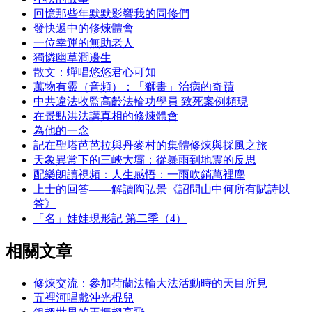
回憶那些年默默影響我的同修們
發快遞中的修煉體會
一位幸運的無助老人
獨憐幽草澗邊生
散文：蟬唱悠悠君心可知
萬物有靈（音頻）：「獅畫」治病的奇蹟
中共違法收監高齡法輪功學員 致死案例頻現
在景點洪法講真相的修煉體會
為他的一念
記在聖塔芭芭拉與丹麥村的集體修煉與採風之旅
天象異常下的三峽大壩：從暴雨到地震的反思
配樂朗讀視頻：人生感悟：一雨吹銷萬裡塵
上士的回答——解讀陶弘景《詔問山中何所有賦詩以
答》
「名」娃娃現形記 第二季（4）
相關文章
修煉交流：參加荷蘭法輪大法活動時的天目所見
五裡河唱戲沖光棍兒