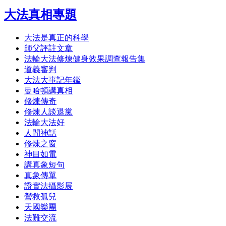
大法真相專題
大法是真正的科學
師父評註文章
法輪大法修煉健身效果調查報告集
道義審判
大法大事記年鑑
曼哈頓講真相
修煉傳奇
修煉人談退黨
法輪大法好
人間神話
修煉之窗
神目如電
講真象短句
真象傳單
證實法攝影展
營救孤兒
天國樂團
法難交流