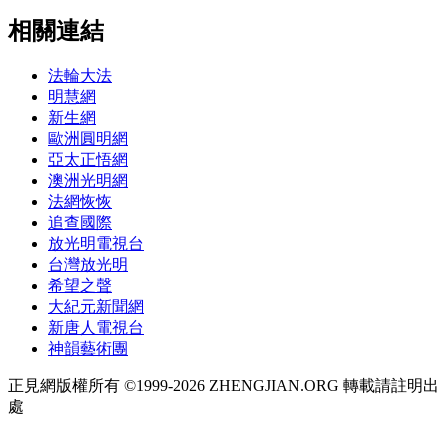
相關連結
法輪大法
明慧網
新生網
歐洲圓明網
亞太正悟網
澳洲光明網
法網恢恢
追查國際
放光明電視台
台灣放光明
希望之聲
大紀元新聞網
新唐人電視台
神韻藝術團
正見網版權所有 ©1999-2026 ZHENGJIAN.ORG 轉載請註明出
處