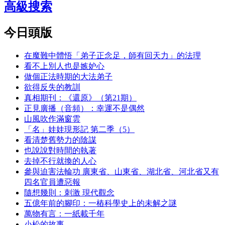
高級搜索
今日頭版
在魔難中體悟「弟子正念足，師有回天力」的法理
看不上別人也是嫉妒心
做個正法時期的大法弟子
欲得反失的教訓
真相期刊：《還原》（第21期）
正見廣播（音頻）：幸運不是偶然
山風吹作滿窗雲
「名」娃娃現形記 第二季（5）
看清楚舊勢力的陰謀
也說說對時間的執著
去掉不行就換的人心
參與迫害法輪功 廣東省、山東省、湖北省、河北省又有
四名官員遭惡報
隨想幾則：刺激 現代觀念
五億年前的腳印：一樁科學史上的未解之謎
萬物有言：一紙載千年
小松的故事