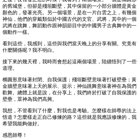
的舊城堡，但卻是殘垣斷壁，其中保留的一小部分牆體是黃金
顏色的，發著光亮。另一個場景，是在一片白雲之上，有幾個
神仙，他們的穿戴類似於中國古代的文官、武將，其中的一個
武將在跳舞，舞蹈動作跟神韻節目中的中國男子古典舞中的一
個動作一樣。
看到這些，我感到，這些與我們當天晚上的分享有關。究竟有
什麼關係呢？我不明白。
接下來的幾天裡，我時而會想起這兩個場景，陸續悟到了一些
道理。
橢圓形意味著封閉、自我保護；殘垣斷壁意味著打破壁壘；黃
金牆壁意味著上天的展示、提示；神仙跳舞意味著神在為我們
歡舞。總體上就是說，在分享上，我們終於打破了自我保護的
壁壘，眾神為我們高興。
我想，不管看到了什麼，對我也是考驗。怎麼樣在師尊的法上
悟道？怎麼樣走正自己修煉的路？這些就是我應該修煉的，我
希望我能夠做好。
感恩師尊！