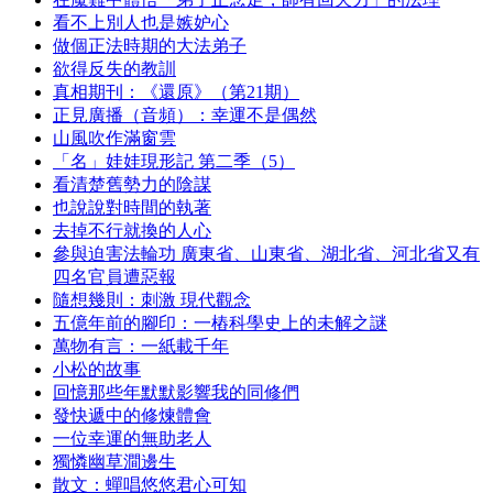
看不上別人也是嫉妒心
做個正法時期的大法弟子
欲得反失的教訓
真相期刊：《還原》（第21期）
正見廣播（音頻）：幸運不是偶然
山風吹作滿窗雲
「名」娃娃現形記 第二季（5）
看清楚舊勢力的陰謀
也說說對時間的執著
去掉不行就換的人心
參與迫害法輪功 廣東省、山東省、湖北省、河北省又有
四名官員遭惡報
隨想幾則：刺激 現代觀念
五億年前的腳印：一樁科學史上的未解之謎
萬物有言：一紙載千年
小松的故事
回憶那些年默默影響我的同修們
發快遞中的修煉體會
一位幸運的無助老人
獨憐幽草澗邊生
散文：蟬唱悠悠君心可知