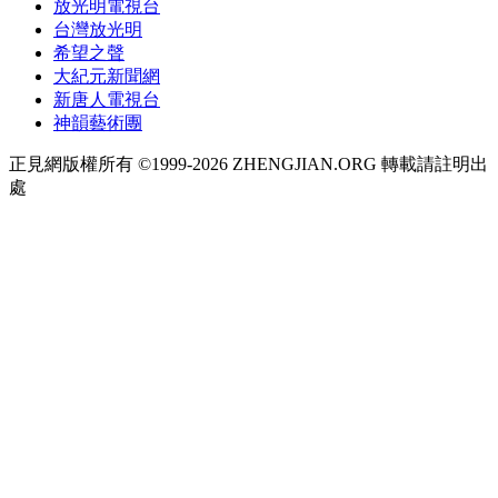
放光明電視台
台灣放光明
希望之聲
大紀元新聞網
新唐人電視台
神韻藝術團
正見網版權所有 ©1999-2026 ZHENGJIAN.ORG 轉載請註明出
處