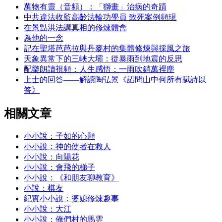
萬物有靈（音頻）：「獅畫」治病的奇蹟
中共違法收監高齡法輪功學員 致死案例頻現
在景點洪法講真相的修煉體會
為他的一念
記在聖塔芭芭拉與丹麥村的集體修煉與採風之旅
天象異常下的三峽大壩：從暴雨到地震的反思
配樂朗讀視頻：人生感悟：一雨吹銷萬裡塵
上士的回答——解讀陶弘景《詔問山中何所有賦詩以
答》
相關文章
小小說：子如的心願
小小說：神的使者在救人
小小說：向陽花
小小說：會飛的梯子
小小說：《和朋友聊教育》
小說：棋友
紀實小小說：婆媳修煉趣事
小小說：大江
小小說：俺們村的馬雲