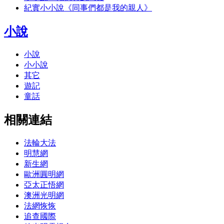
紀實小小說《同事們都是我的親人》
小說
小說
小小說
其它
遊記
童話
相關連結
法輪大法
明慧網
新生網
歐洲圓明網
亞太正悟網
澳洲光明網
法網恢恢
追查國際