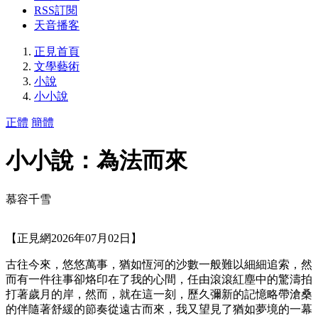
RSS訂閱
天音播客
正見首頁
文學藝術
小說
小小說
正體
簡體
小小說：為法而來
慕容千雪
【正見網2026年07月02日】
古往今來，悠悠萬事，猶如恆河的沙數一般難以細細追索，然
而有一件往事卻烙印在了我的心間，任由滾滾紅塵中的驚濤拍
打著歲月的岸，然而，就在這一刻，歷久彌新的記憶略帶滄桑
的伴隨著舒緩的節奏從遠古而來，我又望見了猶如夢境的一幕