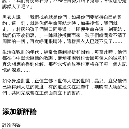
說：「我們有使命在身，不和任何勢力結下冤讎，各位想必是
認錯人了吧？」
黑衣人說：「我們找的就是你們，如果你們要堅持自己的誓
約，這一刻，就是你們生命完結之時，如果後悔，我們就
走。」村落的孩子們異口同聲道：「即便生命在這一刻完結，
我們仍不改初衷。」一陣風沙撲面而來，孩子們瞬間看不清了
周圍的一切，再次睜開眼睛時，這群黑衣人已經不見了……
生活在戰亂的年代，經常會遇到挫折和困難，每當此時，他們
都在心中默念巨佛的教誨，麻煩和困難也會因每個人的誠意和
真念相應的得到化解。那些永恆的故事也定格在了每一個人記
憶的深處……
如今身逢亂世，正值主佛下世傳大法於世間，晶兒、庭兒他們
已經得到大法的救度，有的還迷失在紅塵中，期盼有人喚醒他
們，共同完成曾在主佛面前立下的誓約。
添加新評論
評論內容