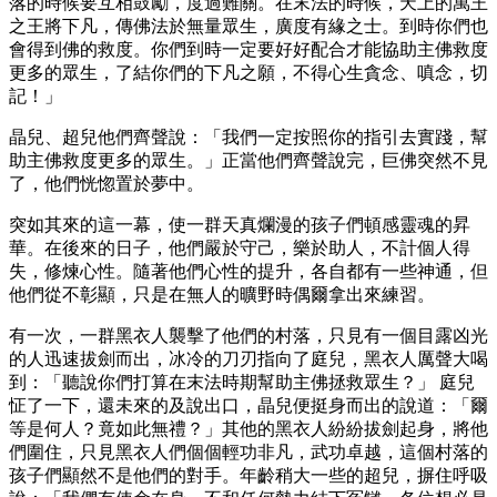
落的時候要互相鼓勵，度過難關。在末法的時候，天上的萬王
之王將下凡，傳佛法於無量眾生，廣度有緣之士。到時你們也
會得到佛的救度。你們到時一定要好好配合才能協助主佛救度
更多的眾生，了結你們的下凡之願，不得心生貪念、嗔念，切
記！」
晶兒、超兒他們齊聲說：「我們一定按照你的指引去實踐，幫
助主佛救度更多的眾生。」正當他們齊聲說完，巨佛突然不見
了，他們恍惚置於夢中。
突如其來的這一幕，使一群天真爛漫的孩子們頓感靈魂的昇
華。在後來的日子，他們嚴於守己，樂於助人，不計個人得
失，修煉心性。隨著他們心性的提升，各自都有一些神通，但
他們從不彰顯，只是在無人的曠野時偶爾拿出來練習。
有一次，一群黑衣人襲擊了他們的村落，只見有一個目露凶光
的人迅速拔劍而出，冰冷的刀刃指向了庭兒，黑衣人厲聲大喝
到：「聽說你們打算在末法時期幫助主佛拯救眾生？」 庭兒
怔了一下，還未來的及說出口，晶兒便挺身而出的說道：「爾
等是何人？竟如此無禮？」其他的黑衣人紛紛拔劍起身，將他
們圍住，只見黑衣人們個個輕功非凡，武功卓越，這個村落的
孩子們顯然不是他們的對手。年齡稍大一些的超兒，摒住呼吸