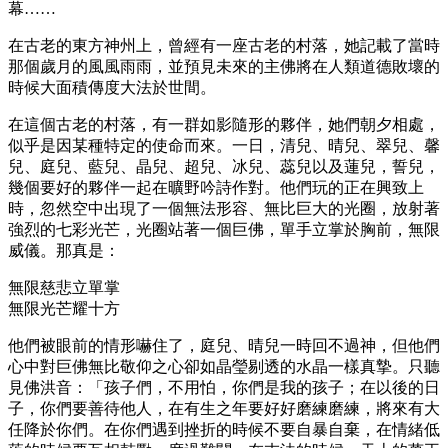
幕……
在古老的東方神州上，曾經有一座古老的村落，她記載了當時
那個歲月的風風雨雨，並預見未來的主佛將在人類道德敗壞的
時候大面積傳度大法於世間。
在這個古老的村落，有一群如影隨形的夥伴，她們朝夕相處，
似乎是因某種特定的使命而來。一日，清兒、晴兒、翠兒、馨
兒、庭兒、藍兒、晶兒、超兒、冰兒、蕊兒以及蓮兒，誓兒，
幾個要好的夥伴一起在曠野吟詩作對。他們玩的正在興致上
時，忽然空中出現了一個無法形容、無比巨大的光圈，放射著
強烈的七彩光芒，光圈站著一個巨佛，單手立掌於胸前，無限
威儀。那真是：
無限慈悲立單掌
無限光芒耀十方
他們被眼前的情形嚇住了，庭兒、晴兒一時回不過神，但他們
心中對巨佛無比敬仰之心卻如晶瑩剔透的水晶一樣真摯。只聽
見佛洪音：「孩子們，不用怕，你們是我的孩子；在以後的日
子，你們要善待他人，在有生之年要好好磨練磨練，將來有大
任降於你們。在你們遇到挫折的時候不要自暴自棄，在情緒低