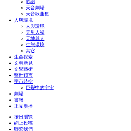
歌譜
天音劇場
天音歌曲集
人與環境
人與環境
天災人禍
天地與人
生態環境
其它
生命探索
文明新見
文學藝術
警世預言
宇宙時空
巨變中的宇宙
劇場
書籍
正見廣播
按日瀏覽
網上投稿
聯繫我們