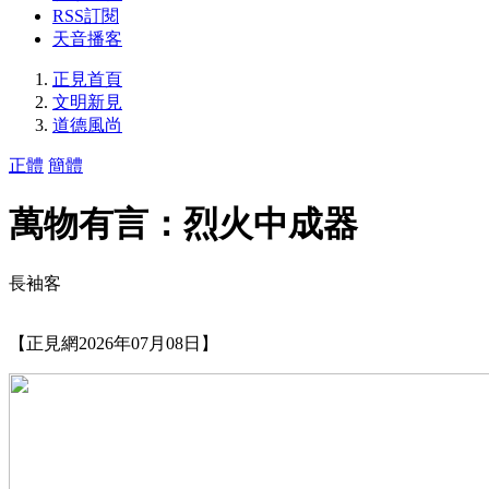
RSS訂閱
天音播客
正見首頁
文明新見
道德風尚
正體
簡體
萬物有言：烈火中成器
長袖客
【正見網2026年07月08日】