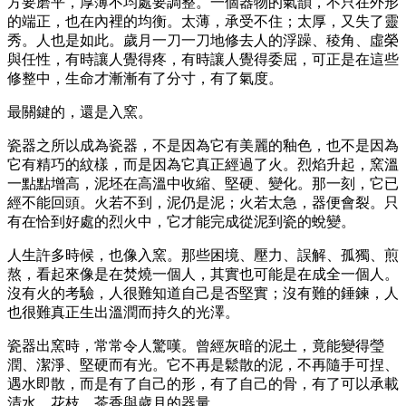
方要磨平，厚薄不均處要調整。一個器物的氣韻，不只在外形
的端正，也在內裡的均衡。太薄，承受不住；太厚，又失了靈
秀。人也是如此。歲月一刀一刀地修去人的浮躁、稜角、虛榮
與任性，有時讓人覺得疼，有時讓人覺得委屈，可正是在這些
修整中，生命才漸漸有了分寸，有了氣度。
最關鍵的，還是入窯。
瓷器之所以成為瓷器，不是因為它有美麗的釉色，也不是因為
它有精巧的紋樣，而是因為它真正經過了火。烈焰升起，窯溫
一點點增高，泥坯在高溫中收縮、堅硬、變化。那一刻，它已
經不能回頭。火若不到，泥仍是泥；火若太急，器便會裂。只
有在恰到好處的烈火中，它才能完成從泥到瓷的蛻變。
人生許多時候，也像入窯。那些困境、壓力、誤解、孤獨、煎
熬，看起來像是在焚燒一個人，其實也可能是在成全一個人。
沒有火的考驗，人很難知道自己是否堅實；沒有難的錘鍊，人
也很難真正生出溫潤而持久的光澤。
瓷器出窯時，常常令人驚嘆。曾經灰暗的泥土，竟能變得瑩
潤、潔淨、堅硬而有光。它不再是鬆散的泥，不再隨手可捏、
遇水即散，而是有了自己的形，有了自己的骨，有了可以承載
清水、花枝、茶香與歲月的器量。