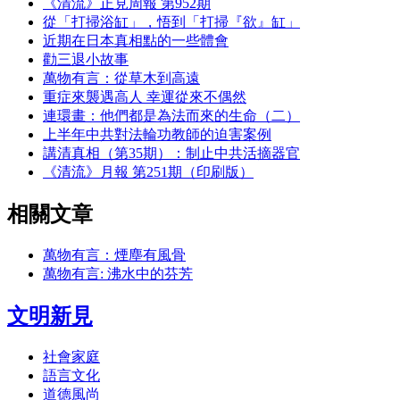
《清流》正見周報 第952期
從「打掃浴缸」，悟到「打掃『欲』缸」
近期在日本真相點的一些體會
勸三退小故事
萬物有言：從草木到高遠
重症來襲遇高人 幸運從來不偶然
連環畫：他們都是為法而來的生命（二）
上半年中共對法輪功教師的迫害案例
講清真相（第35期）：制止中共活摘器官
《清流》月報 第251期（印刷版）
相關文章
萬物有言：煙塵有風骨
萬物有言: 沸水中的芬芳
文明新見
社會家庭
語言文化
道德風尚