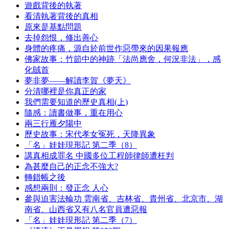
遊戲背後的執著
看清執著背後的真相
原來是基點問題
去掉怨恨，修出善心
身體的疼痛，源自於前世作惡帶來的因果報應
佛家故事：竹節中的神跡「法尚應舍，何況非法」，感
化賊首
夢非夢——解讀李賀《夢天》
分清哪裡是你真正的家
我們需要知道的歷史真相(上)
隨感：讀書做事，重在用心
兩三行雁夕陽中
歷史故事：宋代孝女冤死，天降異象
「名」娃娃現形記 第二季（8）
講真相成罪名 中國多位工程師律師遭枉判
為甚麼自己的正念不強大?
轉錯帳之後
感想兩則：發正念 人心
參與迫害法輪功 雲南省、吉林省、貴州省、北京市、湖
南省、山西省又有八名官員遭惡報
「名」娃娃現形記 第二季（7）