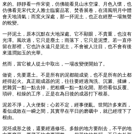
來的。靜靜看一件宋瓷，仿佛能看見山水空濛、月色入懷，也
仿佛看見宋代文人雅士臨窗品茗、焚香展卷，在清風明月中體
會天地清氣；而窯火深處，那一抔泥土，也正在經歷一場無聲
的蛻變。
一抔泥土，原本沉默在大地深處。它不顯眼，不貴重，也沒有
光澤。風吹過，它只是塵土；雨落下，它只是泥漿。若一直停
留在那裡，它也許永遠只是泥土，不會被人注目，也不會有後
來溫潤如玉的光華。
然而，當它被人從土中取出，一場改變便開始了。
做瓷，先要選土。不是所有的泥都能成瓷，也不是所有的土都
經得起火。真正能成器的泥，往往要經過淘洗、沉澱、揉練，
把雜質一點一點去掉，把粗糲一點一點化開。那些看似反覆、
瑣碎、枯燥的工序，正是在為日後的成器打下根基。
泥若不淨，入火便裂；心若不定，經事便亂。世間許多東西，
看似成敗在一瞬之間，其實早在平日的磨礪中，就已經埋下了
根由。
泥坯成形之後，還要經過修坯。多餘的地方要削去，不平的地