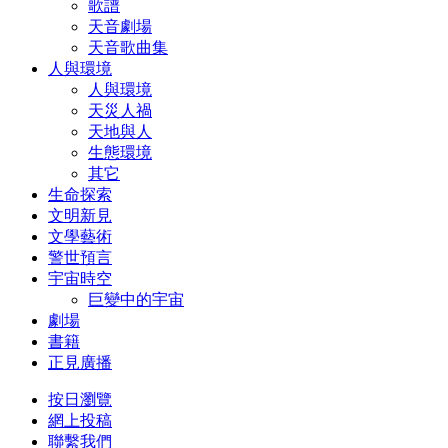
歌譜
天音劇場
天音歌曲集
人與環境
人與環境
天災人禍
天地與人
生態環境
其它
生命探索
文明新見
文學藝術
警世預言
宇宙時空
巨變中的宇宙
劇場
書籍
正見廣播
按日瀏覽
網上投稿
聯繫我們