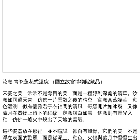
汝窯 青瓷蓮花式溫碗 （國立故宮博物院藏品）
宋瓷之美，常常不是奪目的美，而是一種靜到深處的清華。汝
窯如雨過天青，仿佛一片雲散之後的晴空；官窯含蓄端莊，釉
色溫潤，似有儒雅君子衣袖間的清風；哥窯開片如冰裂，又像
歲月在器物上留下的細紋；定窯潔白如雪，鈞窯則有霞光入
釉，仿佛一爐火中燒出了天地的雲氣。
這些瓷器放在那裡，並不喧譁，卻自有風骨。它們的美，不是
浮在表面的艷麗，而是從泥土、釉色、火候與歲月中慢慢生出