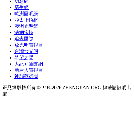
明慧網
新生網
歐洲圓明網
亞太正悟網
澳洲光明網
法網恢恢
追查國際
放光明電視台
台灣放光明
希望之聲
大紀元新聞網
新唐人電視台
神韻藝術團
正見網版權所有 ©1999-2026 ZHENGJIAN.ORG 轉載請註明出
處