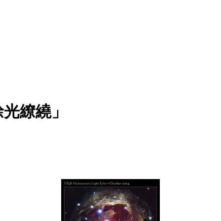
餘光繚繞」