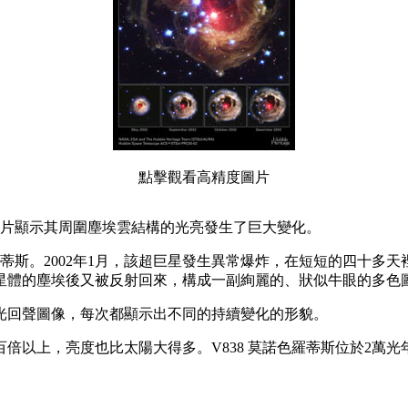
點擊
觀看高精度圖片
on)圖片顯示其周圍塵埃雲結構的光亮發生了巨大變化。
羅蒂斯。2002年1月，該超巨星發生異常爆炸，在短短的四十多
星體的塵埃後又被反射回來，構成一副絢麗的、狀似牛眼的多色
光回聲圖像，每次都顯示出不同的持續變化的形貌。
倍以上，亮度也比太陽大得多。V838 莫諾色羅蒂斯位於2萬