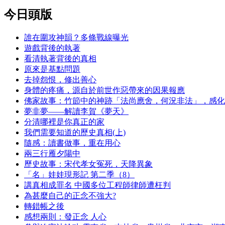
今日頭版
誰在圍攻神韻？多條戰線曝光
遊戲背後的執著
看清執著背後的真相
原來是基點問題
去掉怨恨，修出善心
身體的疼痛，源自於前世作惡帶來的因果報應
佛家故事：竹節中的神跡「法尚應舍，何況非法」，感化
夢非夢——解讀李賀《夢天》
分清哪裡是你真正的家
我們需要知道的歷史真相(上)
隨感：讀書做事，重在用心
兩三行雁夕陽中
歷史故事：宋代孝女冤死，天降異象
「名」娃娃現形記 第二季（8）
講真相成罪名 中國多位工程師律師遭枉判
為甚麼自己的正念不強大?
轉錯帳之後
感想兩則：發正念 人心