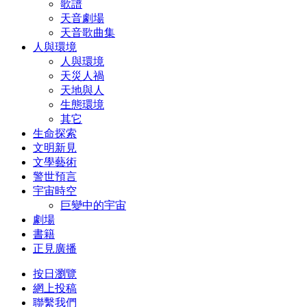
歌譜
天音劇場
天音歌曲集
人與環境
人與環境
天災人禍
天地與人
生態環境
其它
生命探索
文明新見
文學藝術
警世預言
宇宙時空
巨變中的宇宙
劇場
書籍
正見廣播
按日瀏覽
網上投稿
聯繫我們