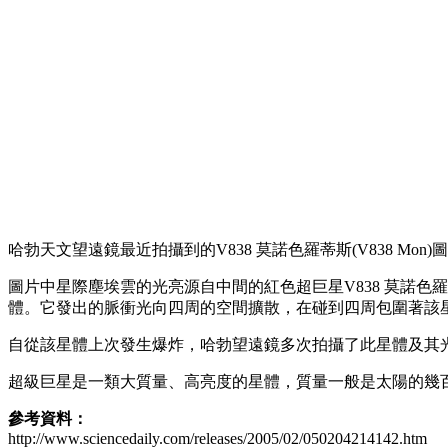
哈勃天文望遠鏡最近拍攝到的V838 莫諾色羅蒂斯(V838 M
圖片中星際塵埃雲的光亮源自中間的紅色超巨星V838 莫諾色
體。它發出的脈衝光向四周的空間擴散，在碰到四周包圍著該
自從該星體上次發生爆炸，哈勃望遠鏡多次拍攝了此星體及其
超級巨星是一類大質量、高亮度的星體，質量一般是太陽的幾百
參考資料：
http://www.sciencedaily.com/releases/2005/02/050204214142.htm