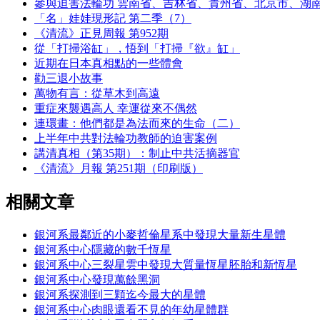
參與迫害法輪功 雲南省、吉林省、貴州省、北京市、湖
「名」娃娃現形記 第二季（7）
《清流》正見周報 第952期
從「打掃浴缸」，悟到「打掃『欲』缸」
近期在日本真相點的一些體會
勸三退小故事
萬物有言：從草木到高遠
重症來襲遇高人 幸運從來不偶然
連環畫：他們都是為法而來的生命（二）
上半年中共對法輪功教師的迫害案例
講清真相（第35期）：制止中共活摘器官
《清流》月報 第251期（印刷版）
相關文章
銀河系最鄰近的小麥哲倫星系中發現大量新生星體
銀河系中心隱藏的數千恆星
銀河系中心三裂星雲中發現大質量恆星胚胎和新恆星
銀河系中心發現萬餘黑洞
銀河系探測到三顆迄今最大的星體
銀河系中心肉眼還看不見的年幼星體群