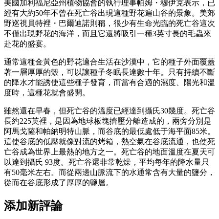
美國加利福尼亞州植物協會的執行理事帕姆・穆伊克表示，已
經有大約50年不曾在死亡谷出現這種野花遍山谷的景象。美郊
野巡視員特裡・巴爾迪諾則稱，很少有生命光臨的死亡谷這次
不僅出現野花的海洋，而且它還將吸引一種3英寸長的毛蟲來
赴花的盛宴。
通常這種金黃色的野花適合生活在沙漠中，它的種子外面覆蓋
著一層厚厚的殼，可以讓種子冬眠長達數十年。只有持續不斷
的降水才能誘使這些種子發育，而當有合適的濕度、陽光和溫
度時，這種花就會盛開。
雖然還在早春，但死亡谷的溫度已經達到攝氏30幾度。死亡谷
長約225英裡，是因為地球板塊擠壓分離造成的，兩旁分別是
阿馬戈薩和帕納明特山脈，而谷底的最低處低于海平面85米。
這使谷底的低壓就像對流的烤箱，熱空氣在谷底流通，也使死
亡谷成為世界上最熱的地方之一。死亡谷的地面溫度在夏天可
以達到攝氏 93度。死亡谷還非常乾燥，平均每年的降水量只
有50毫米左右。而從兩邊山脈流下的水通常含有大量的鹽分，
從而在谷底形成了厚厚的鹽層。
添加新評論