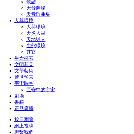
歌譜
天音劇場
天音歌曲集
人與環境
人與環境
天災人禍
天地與人
生態環境
其它
生命探索
文明新見
文學藝術
警世預言
宇宙時空
巨變中的宇宙
劇場
書籍
正見廣播
按日瀏覽
網上投稿
聯繫我們