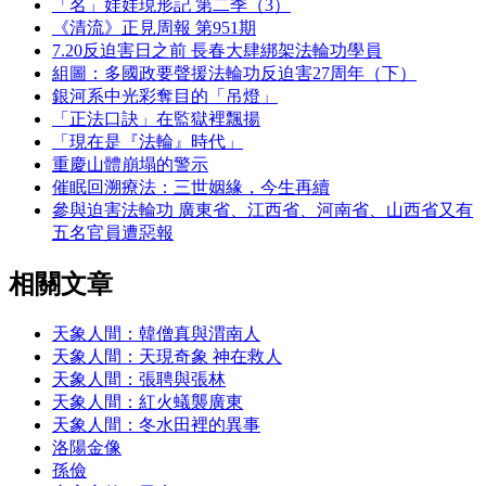
「名」娃娃現形記 第二季（3）
《清流》正見周報 第951期
7.20反迫害日之前 長春大肆綁架法輪功學員
組圖：多國政要聲援法輪功反迫害27周年（下）
銀河系中光彩奪目的「吊燈」
「正法口訣」在監獄裡飄揚
「現在是『法輪』時代」
重慶山體崩塌的警示
催眠回溯療法：三世姻緣，今生再續
參與迫害法輪功 廣東省、江西省、河南省、山西省又有
五名官員遭惡報
相關文章
天象人間：韓僧真與渭南人
天象人間：天現奇象 神在救人
天象人間：張聘與張林
天象人間：紅火蟻襲廣東
天象人間：冬水田裡的異事
洛陽金像
孫儉