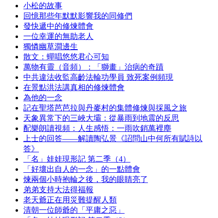
小松的故事
回憶那些年默默影響我的同修們
發快遞中的修煉體會
一位幸運的無助老人
獨憐幽草澗邊生
散文：蟬唱悠悠君心可知
萬物有靈（音頻）：「獅畫」治病的奇蹟
中共違法收監高齡法輪功學員 致死案例頻現
在景點洪法講真相的修煉體會
為他的一念
記在聖塔芭芭拉與丹麥村的集體修煉與採風之旅
天象異常下的三峽大壩：從暴雨到地震的反思
配樂朗讀視頻：人生感悟：一雨吹銷萬裡塵
上士的回答——解讀陶弘景《詔問山中何所有賦詩以
答》
「名」娃娃現形記 第二季（4）
「好壞出自人的一念」的一點體會
煉兩個小時抱輪之後，我的眼睛亮了
弟弟支持大法得福報
老天爺正在用災難提醒人類
清朝一位師爺的「平庸之惡」