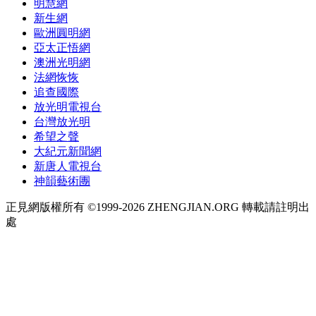
明慧網
新生網
歐洲圓明網
亞太正悟網
澳洲光明網
法網恢恢
追查國際
放光明電視台
台灣放光明
希望之聲
大紀元新聞網
新唐人電視台
神韻藝術團
正見網版權所有 ©1999-2026 ZHENGJIAN.ORG 轉載請註明出
處