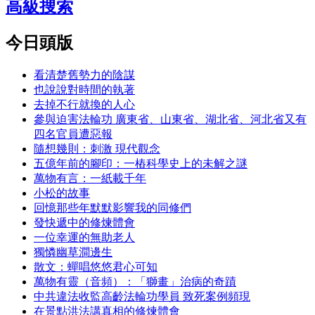
高級搜索
今日頭版
看清楚舊勢力的陰謀
也說說對時間的執著
去掉不行就換的人心
參與迫害法輪功 廣東省、山東省、湖北省、河北省又有
四名官員遭惡報
隨想幾則：刺激 現代觀念
五億年前的腳印：一樁科學史上的未解之謎
萬物有言：一紙載千年
小松的故事
回憶那些年默默影響我的同修們
發快遞中的修煉體會
一位幸運的無助老人
獨憐幽草澗邊生
散文：蟬唱悠悠君心可知
萬物有靈（音頻）：「獅畫」治病的奇蹟
中共違法收監高齡法輪功學員 致死案例頻現
在景點洪法講真相的修煉體會