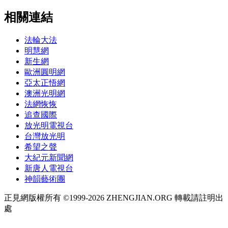
相關連結
法輪大法
明慧網
新生網
歐洲圓明網
亞太正悟網
澳洲光明網
法網恢恢
追查國際
放光明電視台
台灣放光明
希望之聲
大紀元新聞網
新唐人電視台
神韻藝術團
正見網版權所有 ©1999-2026 ZHENGJIAN.ORG 轉載請註明出
處