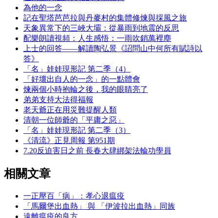
為他的一念
記在聖塔芭芭拉與丹麥村的集體修煉與採風之旅
天象異常下的三峽大壩：從暴雨到地震的反思
配樂朗讀視頻：人生感悟：一雨吹銷萬裡塵
上士的回答——解讀陶弘景《詔問山中何所有賦詩以
答》
「名」娃娃現形記 第二季（4）
「好壞出自人的一念」的一點體會
煉兩個小時抱輪之後，我的眼睛亮了
弟弟支持大法得福報
老天爺正在用災難提醒人類
清朝一位師爺的「平庸之惡」
「名」娃娃現形記 第二季（3）
《清流》正見周報 第951期
7.20反迫害日之前 長春大肆綁架法輪功學員
相關文章
一正壓百「病」：孝心退瘟疫
「馬爾堡出血熱」 與 「伊波拉出血熱」同族
遠離瘟疫的良方