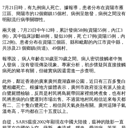
7月21日時，有九例病人死亡。據報導，患者分布在資陽市雁
江區、簡陽市的12個鄉鎮15個村。病例呈散發，病例之間沒有
明顯流行病學關聯性。
兩天後，7月23日中午12時，累計發病58例(資陽55例，內江3
例)，其中臨床診斷48例，疑似10例，死 亡17例(資陽15例，內
江2例)。患者分布在資陽三個區、縣和毗鄰的內江市資中縣，
共涉及23 個鄉鎮(街道)、49個村。
報導說， 病人年齡在30歲至70歲之間。病人密切接觸者中無
人發病，沒有發現傳染現象。專家分析，初步懷疑與直接接觸
病死的豬羊有關，但確實病因還需進一步查明。
此外，鄰近香港的廣東廣州鹿湖森林公園，近日有三百多隻白
鷺相繼死亡。根據地方媒體表示，廣州市政府並沒有派人撿走
白鷺屍體檢驗，反而是村民將鳥屍帶回家裡燒烤煮食，也有村
民將患病的白鷺運到市場出售。不過當地村民相信近來每天都
有二、三十隻白鷺死亡，相信與天氣炎熱有關。廣州這陣子氣
溫奇高，平均都在三十五度以上。
自從，SARS瘟疫2002年顯現在中國大陸後，瘟神的陰影一直
籠罩在中國的上空。薩斯、禽流感、腦炎、愛滋病，等等。局