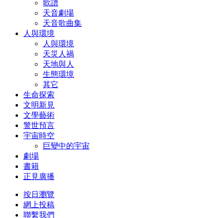
歌譜
天音劇場
天音歌曲集
人與環境
人與環境
天災人禍
天地與人
生態環境
其它
生命探索
文明新見
文學藝術
警世預言
宇宙時空
巨變中的宇宙
劇場
書籍
正見廣播
按日瀏覽
網上投稿
聯繫我們