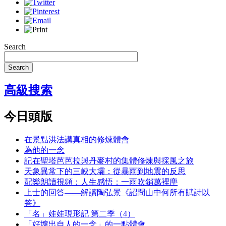
Search
Search
高級搜索
今日頭版
在景點洪法講真相的修煉體會
為他的一念
記在聖塔芭芭拉與丹麥村的集體修煉與採風之旅
天象異常下的三峽大壩：從暴雨到地震的反思
配樂朗讀視頻：人生感悟：一雨吹銷萬裡塵
上士的回答——解讀陶弘景《詔問山中何所有賦詩以
答》
「名」娃娃現形記 第二季（4）
「好壞出自人的一念」的一點體會