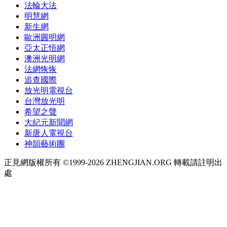
法輪大法
明慧網
新生網
歐洲圓明網
亞太正悟網
澳洲光明網
法網恢恢
追查國際
放光明電視台
台灣放光明
希望之聲
大紀元新聞網
新唐人電視台
神韻藝術團
正見網版權所有 ©1999-2026 ZHENGJIAN.ORG 轉載請註明出
處