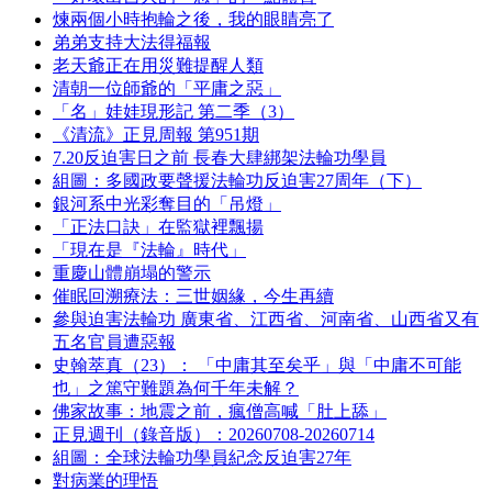
煉兩個小時抱輪之後，我的眼睛亮了
弟弟支持大法得福報
老天爺正在用災難提醒人類
清朝一位師爺的「平庸之惡」
「名」娃娃現形記 第二季（3）
《清流》正見周報 第951期
7.20反迫害日之前 長春大肆綁架法輪功學員
組圖：多國政要聲援法輪功反迫害27周年（下）
銀河系中光彩奪目的「吊燈」
「正法口訣」在監獄裡飄揚
「現在是『法輪』時代」
重慶山體崩塌的警示
催眠回溯療法：三世姻緣，今生再續
參與迫害法輪功 廣東省、江西省、河南省、山西省又有
五名官員遭惡報
史翰萃真（23）： 「中庸其至矣乎」與「中庸不可能
也」之篤守難題為何千年未解？
佛家故事：地震之前，瘋僧高喊「肚上舔」
正見週刊（錄音版）：20260708-20260714
組圖：全球法輪功學員紀念反迫害27年
對病業的理悟