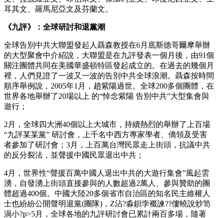
耳其文、羅馬尼亞文及芬蘭文。
《九評》：全球研討和退黨潮
全球告別中共大聯盟發起人聶森教授在6月底斯德哥爾摩舉辦
的大型聚會中介紹說，大聯盟是在九評發表一個月後，由91個
關注團體共同在美國華盛頓特區發起成立的。在過去的幾個月
裡，人們見證了一波又一波的告別中共全球浪潮。聶森按時間
順序舉例說，2005年1月，趙紫陽過世。全球200多個團體，在
世界各地舉辦了20場以上 的“悼念紫陽 告別中共”大型集會與
遊行；
2月，全球四大洲40個以上大城市，持續熱烈的舉辦了上百場
“九評某某黨” 研討會，上千名中西方專家學者、僑領及受害
者參加了研討會；3月，上百萬台灣民眾走上街頭，抗議中共
的反分裂法，並聲援中國民眾退出中共；
4月，世界性“聲援百萬中國人退出中共的大遊行集會”風起雲
湧，自發湧上街頭直接參與的人數超過2萬人、參與贊助的團
體超過400個。中國大陸20多個省市自治區的知名民主維權人
士也紛紛公開聲明退黨(團隊)，Z沾?淼鋇孛裰諫??僂蟯說炒笥
渦小?p>5月，全球各地的九評研討會已累計兩百多場，隨著