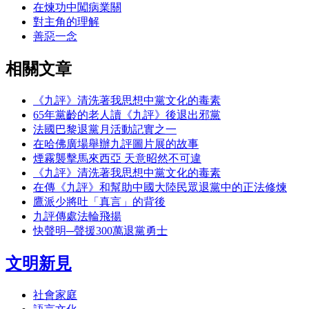
在煉功中闖病業關
對主角的理解
善惡一念
相關文章
《九評》清洗著我思想中黨文化的毒素
65年黨齡的老人讀《九評》後退出邪黨
法國巴黎退黨月活動記實之一
在哈佛廣場舉辦九評圖片展的故事
煙霧襲擊馬來西亞 天意昭然不可違
《九評》清洗著我思想中黨文化的毒素
在傳《九評》和幫助中國大陸民眾退黨中的正法修煉
鷹派少將吐「真言」的背後
九評傳處法輪飛揚
快聲明─聲援300萬退黨勇士
文明新見
社會家庭