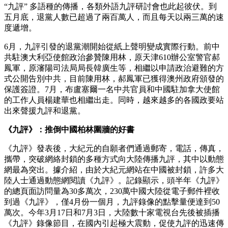
“九評” 多語種的傳播，各類外語九評研討會也此起彼伏。到
五月底，退黨人數已超過了兩百萬人，而且每天以兩三萬的速
度遞增。
6月，九評引發的退黨潮開始從紙上聲明變成實際行動。前中
共駐澳大利亞使館政治參贊陳用林，原天津610辦公室警官郝
鳳軍，原瀋陽司法局局長韓廣生等，相繼以申請政治避難的方
式公開告別中共，目前陳用林，郝鳳軍已獲得澳州政府頒發的
保護簽證。7月，布盧塞爾一名中共官員和中國駐加拿大使館
的工作人員楊建華也相繼出走。同時，越來越多的各國政要站
出來聲援九評和退黨。
《九評》：推倒中國柏林圍牆的好書
《九評》發表後，大紀元的自願者們通過郵寄，電話，傳真，
攜帶，突破網絡封鎖的多種方式向大陸傳播九評，其中以動態
網最為突出。據介紹，由於大紀元網站在中國被封鎖，許多大
陸人士通過動態網閱讀《九評》。記錄顯示，頭半年《九評》
的總頁面訪問量為30多萬次，230萬中國大陸從電子郵件裡收
到過《九評》，僅4月份一個月，九評錄像的點擊量便達到50
萬次。今年3月17日和7月3日，大陸數十家電視台先後被插播
《九評》錄像節目，在國內引起極大震動，促使九評的迅速傳