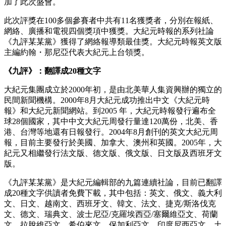
加了此次盛會。
此次評獎在100多個參賽者中共有11名獲獎者，分別在報紙、
網絡、廣播和電視四個獎項中獲獎。大紀元時報的系列社論
《九評某某黨》獲得了網絡報導類最佳獎。大紀元時報英文版
主編約翰・那尼亞代表大紀元上台領獎。
《九評》：翻譯成20種文字
大紀元集團成立於2000年初，是由北美華人集資興辦的獨立的
民間新聞機構。2000年8月大紀元成功推出中文《大紀元時
報》和大紀元新聞網站。到2005 年，大紀元時報發行遍布全
球28個國家，其中中文大紀元周發行量達120萬份，北美、香
港、台灣等地還有日報發行。2004年8月創刊的英文大紀元周
報，目前主要發行於美國、加拿大、澳州和英國。2005年，大
紀元又相繼發行法文版、德文版、俄文版、日文版及西班牙文
版。
《九評某某黨》是大紀元編輯部的九篇連續社論，目前已翻譯
成20種文字供讀者免費下載，其中包括：英文、俄文、義大利
文、日文、越南文、西班牙文、韓文、法文、捷克/斯洛伐克
文、德文、瑞典文、波士尼亞/克羅埃西亞/塞爾維亞文、荷蘭
文、拉脫維亞文、希伯來文、保加利亞文、印度尼西亞文、土