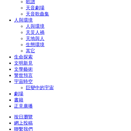
歌譜
天音劇場
天音歌曲集
人與環境
人與環境
天災人禍
天地與人
生態環境
其它
生命探索
文明新見
文學藝術
警世預言
宇宙時空
巨變中的宇宙
劇場
書籍
正見廣播
按日瀏覽
網上投稿
聯繫我們