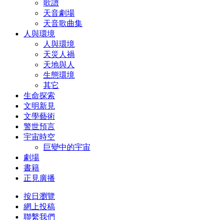
歌譜
天音劇場
天音歌曲集
人與環境
人與環境
天災人禍
天地與人
生態環境
其它
生命探索
文明新見
文學藝術
警世預言
宇宙時空
巨變中的宇宙
劇場
書籍
正見廣播
按日瀏覽
網上投稿
聯繫我們