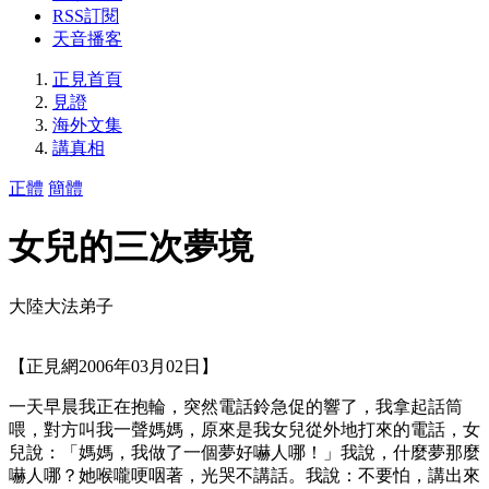
RSS訂閱
天音播客
正見首頁
見證
海外文集
講真相
正體
簡體
女兒的三次夢境
大陸大法弟子
【正見網2006年03月02日】
一天早晨我正在抱輪，突然電話鈴急促的響了，我拿起話筒
喂，對方叫我一聲媽媽，原來是我女兒從外地打來的電話，女
兒說：「媽媽，我做了一個夢好嚇人哪！」我說，什麼夢那麼
嚇人哪？她喉嚨哽咽著，光哭不講話。我說：不要怕，講出來