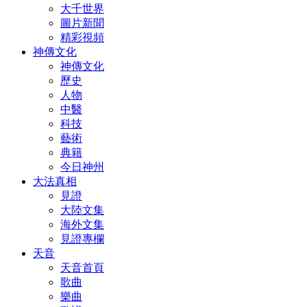
大千世界
圖片新聞
精彩視頻
神傳文化
神傳文化
歷史
人物
中醫
科技
藝術
典籍
今日神州
大法真相
見證
大陸文集
海外文集
見證專欄
天音
天音首頁
歌曲
樂曲