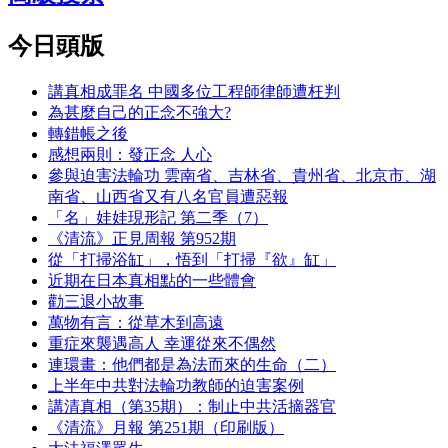
今日頭版
講真相成罪名 中國多位工程師律師遭枉判
為甚麼自己的正念不強大?
轉錯帳之後
感想兩則：發正念 人心
參與迫害法輪功 雲南省、吉林省、貴州省、北京市、湖
南省、山西省又有八名官員遭惡報
「名」娃娃現形記 第二季（7）
《清流》正見周報 第952期
從「打掃浴缸」，悟到「打掃『欲』缸」
近期在日本真相點的一些體會
勸三退小故事
萬物有言：從草木到高遠
重症來襲遇高人 幸運從來不偶然
連環畫：他們都是為法而來的生命（二）
上半年中共對法輪功教師的迫害案例
講清真相（第35期）：制止中共活摘器官
《清流》月報 第251期（印刷版）