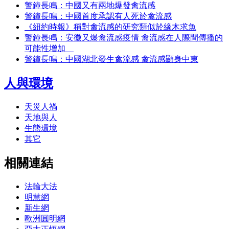
警鐘長鳴：中國又有兩地爆發禽流感
警鐘長鳴：中國首度承認有人死於禽流感
《紐約時報》稱對禽流感的研究類似於緣木求魚
警鐘長鳴：安徽又爆禽流感疫情 禽流感在人際間傳播的
可能性增加
警鐘長鳴：中國湖北發生禽流感 禽流感顯身中東
人與環境
天災人禍
天地與人
生態環境
其它
相關連結
法輪大法
明慧網
新生網
歐洲圓明網