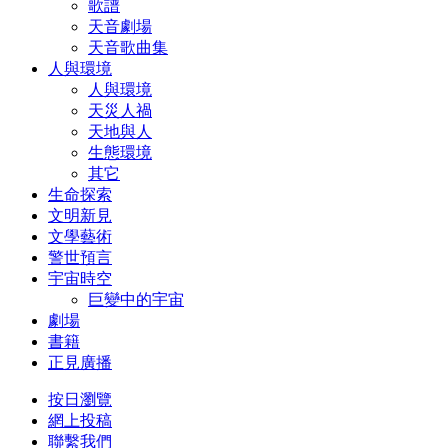
歌譜
天音劇場
天音歌曲集
人與環境
人與環境
天災人禍
天地與人
生態環境
其它
生命探索
文明新見
文學藝術
警世預言
宇宙時空
巨變中的宇宙
劇場
書籍
正見廣播
按日瀏覽
網上投稿
聯繫我們