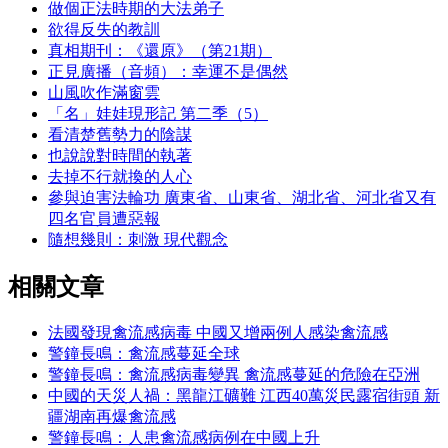
做個正法時期的大法弟子
欲得反失的教訓
真相期刊：《還原》（第21期）
正見廣播（音頻）：幸運不是偶然
山風吹作滿窗雲
「名」娃娃現形記 第二季（5）
看清楚舊勢力的陰謀
也說說對時間的執著
去掉不行就換的人心
參與迫害法輪功 廣東省、山東省、湖北省、河北省又有
四名官員遭惡報
隨想幾則：刺激 現代觀念
相關文章
法國發現禽流感病毒 中國又增兩例人感染禽流感
警鐘長鳴：禽流感蔓延全球
警鐘長鳴：禽流感病毒變異 禽流感蔓延的危險在亞洲
中國的天災人禍：黑龍江礦難 江西40萬災民露宿街頭 新
疆湖南再爆禽流感
警鐘長鳴：人患禽流感病例在中國上升