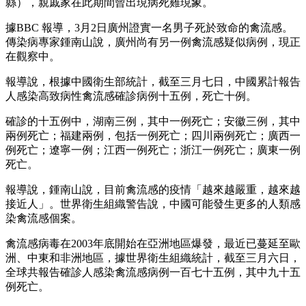
縣），親戚家在此期間曾出現病死雞現象。
據BBC 報導，3月2日廣州證實一名男子死於致命的禽流感。
傳染病專家鍾南山說，廣州尚有另一例禽流感疑似病例，現正
在觀察中。
報導說，根據中國衛生部統計，截至三月七日，中國累計報告
人感染高致病性禽流感確診病例十五例，死亡十例。
確診的十五例中，湖南三例，其中一例死亡；安徽三例，其中
兩例死亡；福建兩例，包括一例死亡；四川兩例死亡；廣西一
例死亡；遼寧一例；江西一例死亡；浙江一例死亡；廣東一例
死亡。
報導說，鍾南山說，目前禽流感的疫情「越來越嚴重，越來越
接近人」。世界衛生組織警告說，中國可能發生更多的人類感
染禽流感個案。
禽流感病毒在2003年底開始在亞洲地區爆發，最近已蔓延至歐
洲、中東和非洲地區，據世界衛生組織統計，截至三月六日，
全球共報告確診人感染禽流感病例一百七十五例，其中九十五
例死亡。