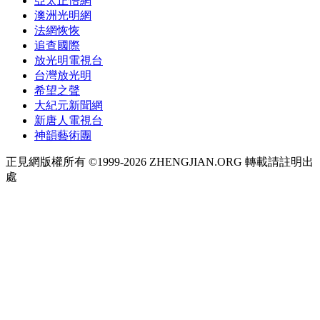
亞太正悟網
澳洲光明網
法網恢恢
追查國際
放光明電視台
台灣放光明
希望之聲
大紀元新聞網
新唐人電視台
神韻藝術團
正見網版權所有 ©1999-2026 ZHENGJIAN.ORG 轉載請註明出
處