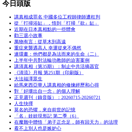
今日頭版
講真相成罪名 中國多位工程師律師遭枉判
從「打掃浴缸」，悟到「打掃『欲』缸」
近期在日本真相點的一些體會
勸三退小故事
萬物有言：從草木到高遠
重症來襲遇高人 幸運從來不偶然
連環畫：他們都是為法而來的生命（二）
上半年中共對法輪功教師的迫害案例
講清真相（第35期）：制止中共活摘器官
《清流》月報 第251期（印刷版）
大法福澤眾生
給馬來西亞華人講真相的修煉經歷和心得
對「好壞出自一念」的個人理解
正見週刊（錄音版）：20260715-20260721
人生抉擇
莫名的恐懼，來自前世的記憶
「名」娃娃現形記 第二季（6）
在魔難中體悟「弟子正念足，師有回天力」的法理
看不上別人也是嫉妒心