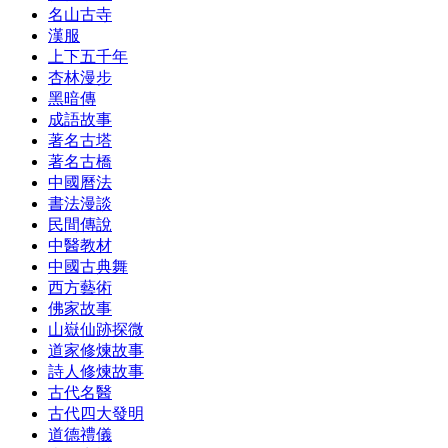
名山古寺
漢服
上下五千年
杏林漫步
黑暗傳
成語故事
著名古塔
著名古橋
中國曆法
書法漫談
民間傳說
中醫教材
中國古典舞
西方藝術
佛家故事
山嶽仙跡探微
道家修煉故事
詩人修煉故事
古代名醫
古代四大發明
道德禮儀