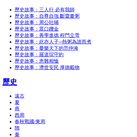
歷史故事：三人行 必有我師
歷史故事：自尊自強 斷齏畫粥
歷史故事：周公吐哺
歷史故事：眾口鑠金
歷史故事：善學進德 程門立雪
歷史故事：此亦人子─熱粥為誰而煮
歷史故事：憂樂天下的范仲淹
歷史故事：羅道琮守約
歷史故事：患難相恤
歷史故事：濟世安民 厚德載物
歷史
遠古
夏
商
西周
春秋戰國/東周
隋
秦