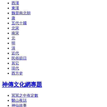
西漢
東漢
魏晉南北朝
唐
五代十國
北宋
南宋
元
明
清
近代
民俗節日
其它
現代
西方史
神傳文化網專題
冥冥之中有定數
醫山夜話
神仙故事