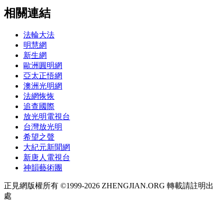
相關連結
法輪大法
明慧網
新生網
歐洲圓明網
亞太正悟網
澳洲光明網
法網恢恢
追查國際
放光明電視台
台灣放光明
希望之聲
大紀元新聞網
新唐人電視台
神韻藝術團
正見網版權所有 ©1999-2026 ZHENGJIAN.ORG 轉載請註明出
處