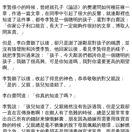
李贄很小的時候，曾經就孔子《論語》的樊遲問如何種莊稼一
章，作過一篇文章，在同學中引起了很大的反響，就連鄰裡也
知道了這件事，都夸李贄是一個聰明的孩子，還對李白齋說：
「你家公子利口能言，長大了一定能夠作很好的文章，博取人
間富貴。」
但是，李白齋聽了以後，卻只是謝了謝鄰居對孩子的稱讚，並
沒有隨聲附和誇獎李贄。他回家以後，看見李贄得意的樣子，
就把李贄叫過來說：「孩子，今天鄰居們都誇你是一個聰明的
孩子，我聽了很高興。可是你知道嗎，我對你還要更高的期望
啊。」
李贄聽了以後，收起了得意的神色，恭恭敬敬的對父親說：
「是的，父親，孩兒知道錯了。」
李白齋問道：「你真的知道了嗎？」
李贄說：「孩兒知道了。父親雖然沒有告訴過我，但是父親卻
一直在言傳身教啊！在鄉人有了危難的時候，總是父親常常拿
出自己所有的錢財來慷慨解囊，朋友因為婚嫁而需要用珠寶首
飾的時候，父親總是毫不猶豫的脫下母親佩戴的簪環，以解燃
眉之急。父親最大的希望不是我讀書做官求富貴，而是希望孩