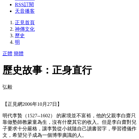
RSS訂閱
天音播客
正見首頁
神傳文化
歷史
明
正體
簡體
歷史故事：正身直行
弘毅
【正見網2006年10月27日】
明代李贄（1527--1602） 的家境並不富裕，他的父親李白齋只
靠做塾師教蒙童為生，沒有什麼其它的收入。但是李白齋對兒
子要求十分嚴格，讓李贄從小就隨自己讀書習字，學習禮儀作
文，希望兒子成為一個博學廣識的人。