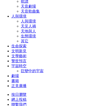
歌譜
天音劇場
天音歌曲集
人與環境
人與環境
天災人禍
天地與人
生態環境
其它
生命探索
文明新見
文學藝術
警世預言
宇宙時空
巨變中的宇宙
劇場
書籍
正見廣播
按日瀏覽
網上投稿
聯繫我們