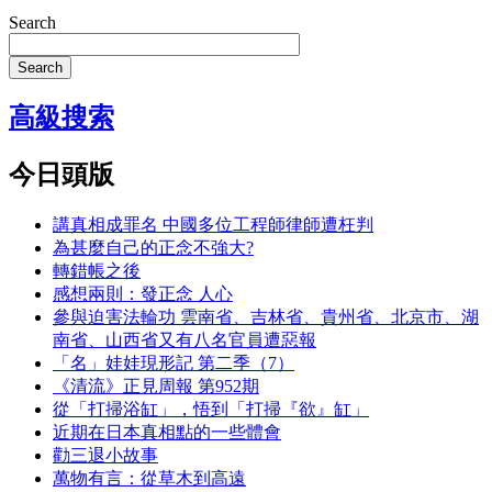
Search
Search
高級搜索
今日頭版
講真相成罪名 中國多位工程師律師遭枉判
為甚麼自己的正念不強大?
轉錯帳之後
感想兩則：發正念 人心
參與迫害法輪功 雲南省、吉林省、貴州省、北京市、湖
南省、山西省又有八名官員遭惡報
「名」娃娃現形記 第二季（7）
《清流》正見周報 第952期
從「打掃浴缸」，悟到「打掃『欲』缸」
近期在日本真相點的一些體會
勸三退小故事
萬物有言：從草木到高遠