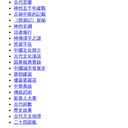
古代音樂
神州五千年縱觀
古籍中龍的記載
《西遊記》探秘
神州史綱
治者修行
神傳漢字之謎
悠遊字在
中國文化簡介
古代文化漫談
因果報應實錄
中國城市發展史
唐朝建築
優曇婆羅花
中華典故
傳統武術
新唐人大賽
古代術數
歷史故事
古代天文地理
二十四節氣