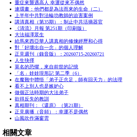
重症來襲遇高人 幸運從來不偶然
連環畫：他們都是為法而來的生命（二）
上半年中共對法輪功教師的迫害案例
講清真相（第35期）：制止中共活摘器官
《清流》月報 第251期（印刷版）
大法福澤眾生
給馬來西亞華人講真相的修煉經歷和心得
對「好壞出自一念」的個人理解
正見週刊（錄音版）：20260715-20260721
人生抉擇
莫名的恐懼，來自前世的記憶
「名」娃娃現形記 第二季（6）
在魔難中體悟「弟子正念足，師有回天力」的法理
看不上別人也是嫉妒心
做個正法時期的大法弟子
欲得反失的教訓
真相期刊：《還原》（第21期）
正見廣播（音頻）：幸運不是偶然
山風吹作滿窗雲
相關文章