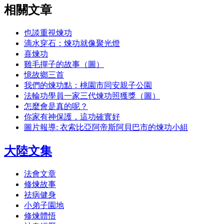
相關文章
也談重視煉功
滴水穿石：煉功就像聚光燈
喜煉功
雞毛撣子的故事（圖）
憶故鄉三首
我們的煉功點：桃園市同安親子公園
法輪功學員一家三代煉功照獲獎（圖）
怎麼會是真的呢？
你家有神保護，這功確實好
圖片報導: 衣索比亞阿帝斯阿貝巴市的煉功小組
大陸文集
法會文章
修煉故事
祛病健身
小弟子園地
修煉體悟