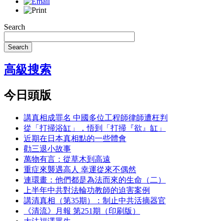
Search
Search
高級搜索
今日頭版
講真相成罪名 中國多位工程師律師遭枉判
從「打掃浴缸」，悟到「打掃『欲』缸」
近期在日本真相點的一些體會
勸三退小故事
萬物有言：從草木到高遠
重症來襲遇高人 幸運從來不偶然
連環畫：他們都是為法而來的生命（二）
上半年中共對法輪功教師的迫害案例
講清真相（第35期）：制止中共活摘器官
《清流》月報 第251期（印刷版）