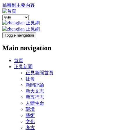
跳轉到主要內容
Toggle navigation
Main navigation
首頁
正見新聞
正見新聞首頁
社會
新聞評論
新天文志
新五行志
人體生命
環境
藝術
文化
考古