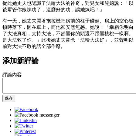
從此她丈夫也認識了法輪大法的神奇，對兒女和兒媳說：「以
後甭管你娘煉功了，這麼好的功，讓她煉吧！」
有一天，她丈夫開著拖拉機把房前的柱子碰倒、房上的空心板
頓時落下，砸在車上，而他卻安然無恙。她說：「幸虧你明白
了大法真相，支持大法，不然砸你的頭還不跟砸核桃一樣啊。
是大法救了你。」此後她丈夫常念「法輪大法好」，並聲明以
前對大法不敬的話全部作廢。
添加新評論
評論內容
保存