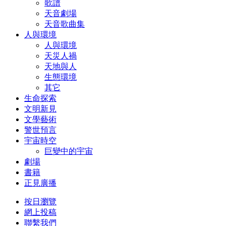
歌譜
天音劇場
天音歌曲集
人與環境
人與環境
天災人禍
天地與人
生態環境
其它
生命探索
文明新見
文學藝術
警世預言
宇宙時空
巨變中的宇宙
劇場
書籍
正見廣播
按日瀏覽
網上投稿
聯繫我們