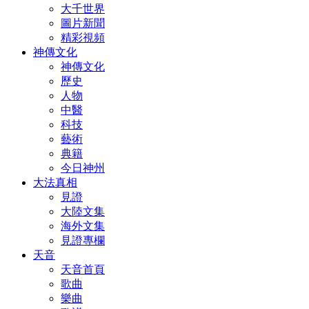
大千世界
圖片新聞
精彩視頻
神傳文化
神傳文化
歷史
人物
中醫
科技
藝術
典籍
今日神州
大法真相
見證
大陸文集
海外文集
見證專欄
天音
天音首頁
歌曲
樂曲