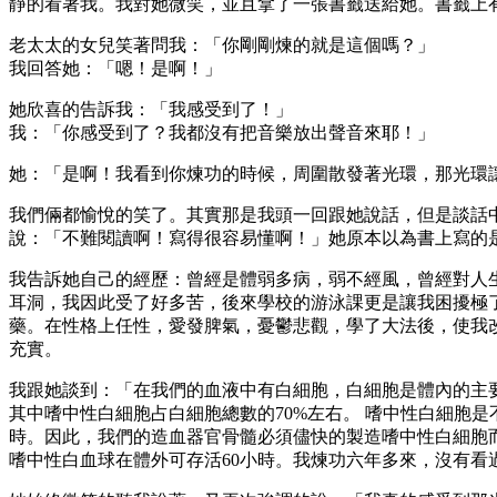
靜的看著我。我對她微笑，並且拿了一張書籤送給她。書籤上
老太太的女兒笑著問我：「你剛剛煉的就是這個嗎？」
我回答她：「嗯！是啊！」
她欣喜的告訴我：「我感受到了！」
我：「你感受到了？我都沒有把音樂放出聲音來耶！」
她：「是啊！我看到你煉功的時候，周圍散發著光環，那光環
我們倆都愉悅的笑了。其實那是我頭一回跟她說話，但是談話
說：「不難閱讀啊！寫得很容易懂啊！」她原本以為書上寫的
我告訴她自己的經歷：曾經是體弱多病，弱不經風，曾經對人
耳洞，我因此受了好多苦，後來學校的游泳課更是讓我困擾極
藥。在性格上任性，愛發脾氣，憂鬱悲觀，學了大法後，使我
充實。
我跟她談到：「在我們的血液中有白細胞，白細胞是體內的主
其中嗜中性白細胞占白細胞總數的70%左右。 嗜中性白細胞
時。因此，我們的造血器官骨髓必須儘快的製造嗜中性白細胞
嗜中性白血球在體外可存活60小時。我煉功六年多來，沒有