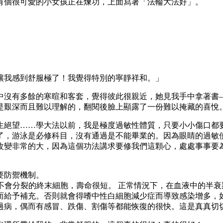
有個很可愛的小女孩正在煉功，上面寫著「法輪大法好」。
讓我感到舒服極了！我覺得特別的寧靜祥和。」
中沒有多餘的寒暄和客套，覺得彼此很親近，她見我手中拿著書
是艱深而且難以理解的，翻閱後臉上顯露了一份難以掩藏的喜悅
生絕望……學大法以前，我是極度過敏性體質，只要小小傷口都
了，游泳是必修科目，沒有通過是不能畢業的。因為眼睛的過敏
改變非常的大，因為這個功法講求要修我們這顆心，處處事事要
要防禦機制。
是不會分裂的終末細胞，壽命很短。 正常情況下，在血液中的半
而給予補充。否則就會得嗜中性白細胞減少症而導致感染增多，
看過病，偶而有感冒、跌傷、割傷等都能恢復的很快。這是真真切