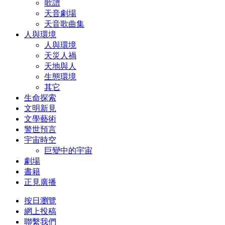
歌譜
天音劇場
天音歌曲集
人與環境
人與環境
天災人禍
天地與人
生態環境
其它
生命探索
文明新見
文學藝術
警世預言
宇宙時空
巨變中的宇宙
劇場
書籍
正見廣播
按日瀏覽
網上投稿
聯繫我們