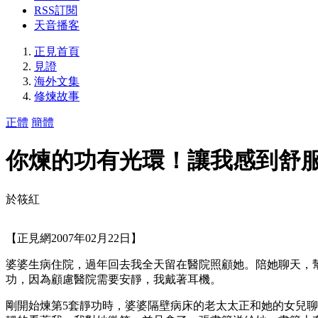
RSS訂閱
天音播客
正見首頁
見證
海外文集
修煉故事
正體
簡體
你煉的功有光環！讓我感到舒
於筱紅
【正見網2007年02月22日】
婆婆生病住院，過年回去我全天留在醫院照顧她。陪她聊天，
功，因為顧慮醫院需要安靜，我戴著耳機。
剛開始煉第5套靜功時，婆婆隔壁病床的老太太正和她的女兒