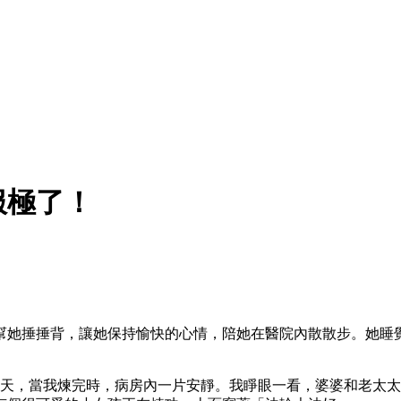
服極了！
幫她捶捶背，讓她保持愉快的心情，陪她在醫院內散散步。她睡
聊天，當我煉完時，病房內一片安靜。我睜眼一看，婆婆和老太