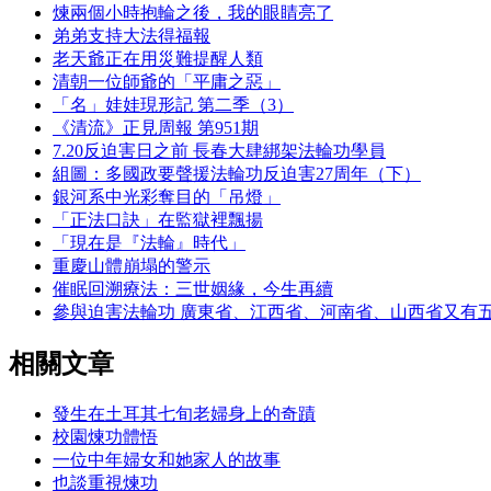
煉兩個小時抱輪之後，我的眼睛亮了
弟弟支持大法得福報
老天爺正在用災難提醒人類
清朝一位師爺的「平庸之惡」
「名」娃娃現形記 第二季（3）
《清流》正見周報 第951期
7.20反迫害日之前 長春大肆綁架法輪功學員
組圖：多國政要聲援法輪功反迫害27周年（下）
銀河系中光彩奪目的「吊燈」
「正法口訣」在監獄裡飄揚
「現在是『法輪』時代」
重慶山體崩塌的警示
催眠回溯療法：三世姻緣，今生再續
參與迫害法輪功 廣東省、江西省、河南省、山西省又有
相關文章
發生在土耳其七旬老婦身上的奇蹟
校園煉功體悟
一位中年婦女和她家人的故事
也談重視煉功