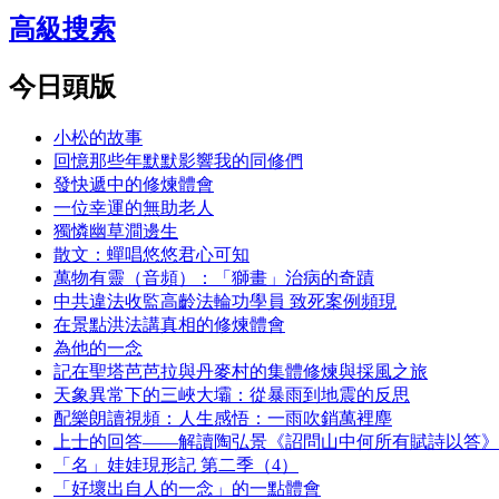
高級搜索
今日頭版
小松的故事
回憶那些年默默影響我的同修們
發快遞中的修煉體會
一位幸運的無助老人
獨憐幽草澗邊生
散文：蟬唱悠悠君心可知
萬物有靈（音頻）：「獅畫」治病的奇蹟
中共違法收監高齡法輪功學員 致死案例頻現
在景點洪法講真相的修煉體會
為他的一念
記在聖塔芭芭拉與丹麥村的集體修煉與採風之旅
天象異常下的三峽大壩：從暴雨到地震的反思
配樂朗讀視頻：人生感悟：一雨吹銷萬裡塵
上士的回答——解讀陶弘景《詔問山中何所有賦詩以答》
「名」娃娃現形記 第二季（4）
「好壞出自人的一念」的一點體會