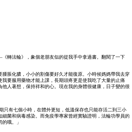
―《轉法輪》，象個老朋友似的從我手中拿過書。翻閱了一下
。
要腫脹化膿，小小的割傷要好久才能復原。小時候媽媽帶我去穿
使我要服用藥物才能上課，長期頭疼更是使我吃了大量的止痛
為他人著想，保持祥和的心。現在我的身體很健康，日子變的很
衰期只有七個小時，在體外更短，低溫保存也只能存活二到三小
如細菌和病毒感染。而免疫學專家曾經實驗證明，法輪功學員的
切的哦。」