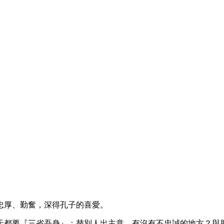
忠厚、勤奮，深得孔子的喜愛。
天都要『三省吾身』：替別人出主意，有沒有不忠誠的地方？與