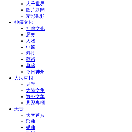
大千世界
圖片新聞
精彩視頻
神傳文化
神傳文化
歷史
人物
中醫
科技
藝術
典籍
今日神州
大法真相
見證
大陸文集
海外文集
見證專欄
天音
天音首頁
歌曲
樂曲