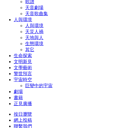
歌譜
天音劇場
天音歌曲集
人與環境
人與環境
天災人禍
天地與人
生態環境
其它
生命探索
文明新見
文學藝術
警世預言
宇宙時空
巨變中的宇宙
劇場
書籍
正見廣播
按日瀏覽
網上投稿
聯繫我們