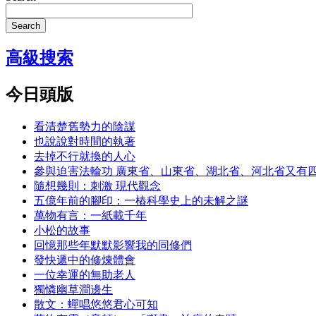
Search
高級搜索
今日頭版
看清楚舊勢力的陰謀
也說說對時間的執著
去掉不行就換的人心
參與迫害法輪功 廣東省、山東省、湖北省、河北省又有
隨想幾則：刺激 現代觀念
五億年前的腳印：一樁科學史上的未解之謎
萬物有言：一紙載千年
小松的故事
回憶那些年默默影響我的同修們
發快遞中的修煉體會
一位幸運的無助老人
獨憐幽草澗邊生
散文：蟬唱悠悠君心可知