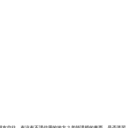
朋友交往，有沒有不講信用的地方？老師講授的東西，是否溫習