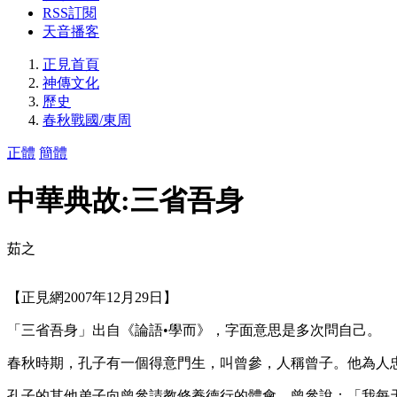
RSS訂閱
天音播客
正見首頁
神傳文化
歷史
春秋戰國/東周
正體
簡體
中華典故:三省吾身
茹之
【正見網2007年12月29日】
「三省吾身」出自《論語•學而》，字面意思是多次問自己。
春秋時期，孔子有一個得意門生，叫曾參，人稱曾子。他為人
孔子的其他弟子向曾參請教修養德行的體會，曾參說：「我每