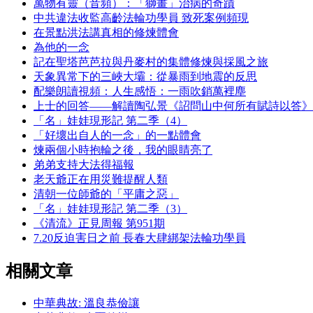
萬物有靈（音頻）：「獅畫」治病的奇蹟
中共違法收監高齡法輪功學員 致死案例頻現
在景點洪法講真相的修煉體會
為他的一念
記在聖塔芭芭拉與丹麥村的集體修煉與採風之旅
天象異常下的三峽大壩：從暴雨到地震的反思
配樂朗讀視頻：人生感悟：一雨吹銷萬裡塵
上士的回答——解讀陶弘景《詔問山中何所有賦詩以答》
「名」娃娃現形記 第二季（4）
「好壞出自人的一念」的一點體會
煉兩個小時抱輪之後，我的眼睛亮了
弟弟支持大法得福報
老天爺正在用災難提醒人類
清朝一位師爺的「平庸之惡」
「名」娃娃現形記 第二季（3）
《清流》正見周報 第951期
7.20反迫害日之前 長春大肆綁架法輪功學員
相關文章
中華典故: 溫良恭儉讓