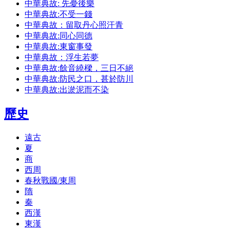
中華典故: 先憂後樂
中華典故:不受一錢
中華典故：留取丹心照汗青
中華典故:同心同德
中華典故:東窗事發
中華典故：浮生若夢
中華典故:餘音繞樑，三日不絕
中華典故:防民之口，甚於防川
中華典故:出淤泥而不染
歷史
遠古
夏
商
西周
春秋戰國/東周
隋
秦
西漢
東漢