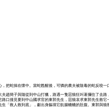
心，把蛇揣在懷中。當蛇甦醒後，可憐的農夫被陰毒的蛇反咬一
大夫趙簡子與隨從到中山打獵，路遇一隻惡狼狂叫著攔住了去路
岔路口撞見要到中山國求官的東郭先生，惡狼哀求東郭先生救它
先生「救人救到底」，獻出身軀填它飢腸轆轆的肚腹。東郭與狼