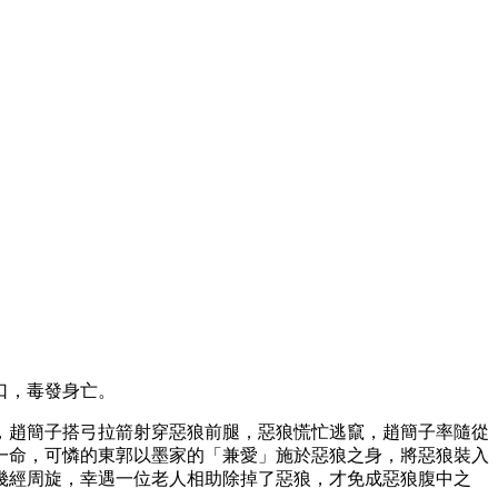
口，毒發身亡。
，趙簡子搭弓拉箭射穿惡狼前腿，惡狼慌忙逃竄，趙簡子率隨從
一命，可憐的東郭以墨家的「兼愛」施於惡狼之身，將惡狼裝入
幾經周旋，幸遇一位老人相助除掉了惡狼，才免成惡狼腹中之