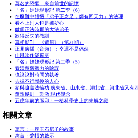
莫名的恐懼，來自前世的記憶
「名」娃娃現形記 第二季（6）
在魔難中體悟「弟子正念足，師有回天力」的法理
看不上別人也是嫉妒心
做個正法時期的大法弟子
欲得反失的教訓
真相期刊：《還原》（第21期）
正見廣播（音頻）：幸運不是偶然
山風吹作滿窗雲
「名」娃娃現形記 第二季（5）
看清楚舊勢力的陰謀
也說說對時間的執著
去掉不行就換的人心
參與迫害法輪功 廣東省、山東省、湖北省、河北省又有
隨想幾則：刺激 現代觀念
五億年前的腳印：一樁科學史上的未解之謎
相關文章
寓言：一座玉石房子的故事
寓言：瓮帽的啟示