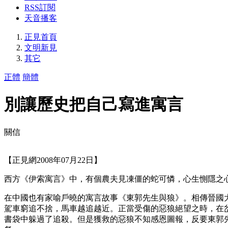
RSS訂閱
天音播客
正見首頁
文明新見
其它
正體
簡體
別讓歷史把自己寫進寓言
關信
【正見網2008年07月22日】
西方《伊索寓言》中，有個農夫見凍僵的蛇可憐，心生惻隱之
在中國也有家喻戶曉的寓言故事《東郭先生與狼》。相傳晉國
駕車窮追不捨，馬車越追越近。正當受傷的惡狼絕望之時，在
書袋中躲過了追殺。但是獲救的惡狼不知感恩圖報，反要東郭