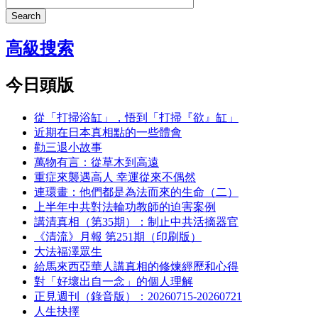
Search
高級搜索
今日頭版
從「打掃浴缸」，悟到「打掃『欲』缸」
近期在日本真相點的一些體會
勸三退小故事
萬物有言：從草木到高遠
重症來襲遇高人 幸運從來不偶然
連環畫：他們都是為法而來的生命（二）
上半年中共對法輪功教師的迫害案例
講清真相（第35期）：制止中共活摘器官
《清流》月報 第251期（印刷版）
大法福澤眾生
給馬來西亞華人講真相的修煉經歷和心得
對「好壞出自一念」的個人理解
正見週刊（錄音版）：20260715-20260721
人生抉擇