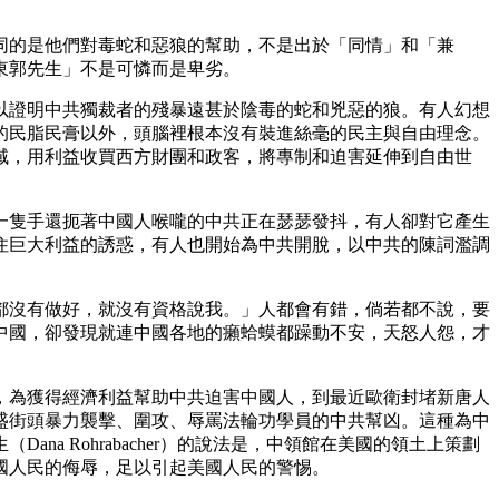
同的是他們對毒蛇和惡狼的幫助，不是出於「同情」和「兼
東郭先生」不是可憐而是卑劣。
以證明中共獨裁者的殘暴遠甚於陰毒的蛇和兇惡的狼。有人幻想
的民脂民膏以外，頭腦裡根本沒有裝進絲毫的民主與自由理念。
域，用利益收買西方財團和政客，將專制和迫害延伸到自由世
一隻手還扼著中國人喉嚨的中共正在瑟瑟發抖，有人卻對它產生
住巨大利益的誘惑，有人也開始為中共開脫，以中共的陳詞濫調
都沒有做好，就沒有資格說我。」人都會有錯，倘若都不說，要
中國，卻發現就連中國各地的癩蛤蟆都躁動不安，天怒人怨，才
，為獲得經濟利益幫助中共迫害中國人，到最近歐衛封堵新唐人
盛街頭暴力襲擊、圍攻、辱罵法輪功學員的中共幫凶。這種為中
 Rohrabacher）的說法是，中領館在美國的領土上策劃
國人民的侮辱，足以引起美國人民的警惕。