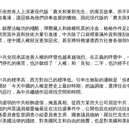
天依然有人上演著現代版「農夫和東郭先生」的寓言故事。所不
取毒液，讓惡狼為他們供奉血腥的獵物。因此現代版的「農夫與
，鎮壓法輪功的殘酷，彈壓藏人和維權民眾的冷血，樁樁件件足
然而當外資和技術大量引進後，中共除了口袋裡塞滿外資和搜刮
眾，使中國人權狀況更加惡劣。甚至將特務滲透西方社會各個領
中共兌現承諾改善人權的呼聲也越來越強烈。在正義的呼聲中，
們掙扎的痛苦，也許聽煩了「人權」和「良知」二字，也許經不
中共的標準高，西方對自己的標準低。引申出無恥的邏輯是「你
關於「今天中國的人權是歷史上最好時期」的論調後，選擇住在
的惡行，為中共繼續作惡尋找空間和時間。
助虛弱的中共粉飾虛假，掩蓋真相。從西方某些大公司屈從中共
紐約州眾議員楊愛倫最近在法拉盛事件中，公開包庇在紐約法拉
會監督調查小組委員會主席、國會議員德納・羅拉巴克先生（Dana
對美國法律的踐踏、對美國民主和自由的挑釁，也是對美國和美