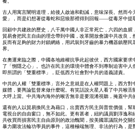
餐。
古人用寓言闡明道理，給後人啟迪和勸誡，意味深長。然而今
愛」，而是幻想著從毒蛇和惡狼那裡得到回報――從毒牙中提
回顧中共建政的歷史，八千萬中國人非正常死亡，六四的血腥
貿易會把民主自由的理念帶到中國，改革開放會讓中共改良，
反而有足夠的財力封鎖網絡，用武裝到牙齒的暴力機器鎮壓民
界。
在奧運來臨之際，中國各地維權抗爭此起彼伏，西方國家要求
了「惻隱之心」。也許在民主的環境中體會不到專制迫害中人
即所謂的「雙重標準」，貶低西方社會對中共的道義譴責。
中共的人權「雙重標準」言外之意就是在人權問題上，西方對
媒體，要輿論監督來做什麼呢。有笑話說火星人看了中共喉舌
大呼上當。中共海內海外的喉舌無非是要混淆視聽，掩蓋中共
還有的人以貿易換民主為藉口，出賣西方民主與普世價值，幫
電視台的自由窗口，無不如此。更有甚者，紐約議員劉淳逸和
共收買而損害民主自由原則的政治醜聞，按美國眾議院外交關係委員
暴力圍攻法輪功學員的事件，這種極端無理、非法的行為，是