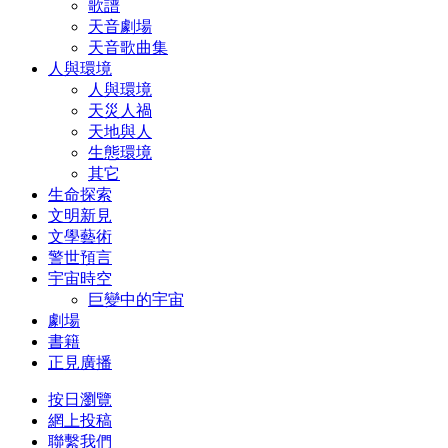
歌譜
天音劇場
天音歌曲集
人與環境
人與環境
天災人禍
天地與人
生態環境
其它
生命探索
文明新見
文學藝術
警世預言
宇宙時空
巨變中的宇宙
劇場
書籍
正見廣播
按日瀏覽
網上投稿
聯繫我們