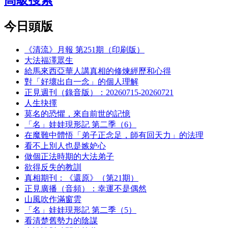
高級搜索
今日頭版
《清流》月報 第251期（印刷版）
大法福澤眾生
給馬來西亞華人講真相的修煉經歷和心得
對「好壞出自一念」的個人理解
正見週刊（錄音版）：20260715-20260721
人生抉擇
莫名的恐懼，來自前世的記憶
「名」娃娃現形記 第二季（6）
在魔難中體悟「弟子正念足，師有回天力」的法理
看不上別人也是嫉妒心
做個正法時期的大法弟子
欲得反失的教訓
真相期刊：《還原》（第21期）
正見廣播（音頻）：幸運不是偶然
山風吹作滿窗雲
「名」娃娃現形記 第二季（5）
看清楚舊勢力的陰謀