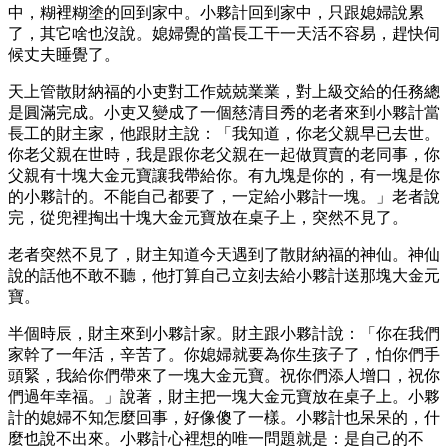
中，糊裡糊塗的回到家中。小夥計回到家中，只跟媳婦說累
了，其它啥也沒說。媳婦覺的當長工干一天活不容易，趕快伺
候丈夫睡覺了。
天上管散財納福的小吏對工作兢兢業業，對上級交給的任務總
是圓滿完成。小吏又變成了一個慈清目秀的老者來到小夥計當
長工的財主家，他跟財主說：「我知道，你老父親早已去世。
你老父親在世時，我是跟你老父親在一起做買賣的老同事，你
父親有十塊大金元寶讓我帶給你。有九塊是你的，有一塊是你
的小夥計的。不能自己都要了，一定給小夥計一塊。」老者說
完，從兜裡掏出十塊大金元寶放在桌子上，突然不見了。
老者突然不見了，財主知道今天遇到了散財納福的神仙。神仙
說的話他不敢不聽，他打算自己立刻去給小夥計送那塊大金元
寶。
半個時辰，財主來到小夥計家。財主跟小夥計說：「你在我們
家幹了一年活，辛苦了。你媳婦就要為你生孩子了，怕你們手
頭緊，我給你們帶來了一塊大金元寶。祝你們添人增口，祝你
們過年幸福。」說著，財主把一塊大金元寶放在桌子上。小夥
計的媳婦不知怎麼回事，好像傻了一樣。小夥計也呆呆的，什
麼也說不出來。小夥計心裡想的唯一問題就是：是自己的不