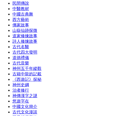
民間傳說
中醫教材
中國古典舞
西方藝術
佛家故事
山嶽仙跡探微
道家修煉故事
詩人修煉故事
古代名醫
古代四大發明
道德禮儀
古代音樂
神州五千年縱觀
古籍中龍的記載
《西遊記》探秘
神州史綱
治者修行
神傳漢字之謎
悠遊字在
中國文化簡介
古代文化漫談