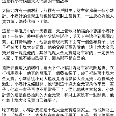
這是我小時候聽大人們講的一個故事:
大陸北方有一個村莊，莊裡有一戶財主，財主家雇著一個小夥
計。小夥計的父親生前也給這家財主當長工，一生忠心為他人
賣力氣，為後代積下了德。
這是一年臘月中的一天夜裡，天上管散財納福的小吏讓小夥計
做了一個夢，夢中死去的父親告訴他，明天下午讓他到馬圈起
糞。在打掃馬圈中，他就會發現馬糞下面有一個藍布袋子，袋
子裡裝著十塊大金元寶。他的父親反覆告訴他，這十塊大金元
寶只有一塊是他的，其餘九塊大金元寶是財主家的，一定要給
人家，千萬不能自己要了，因為那不是自己的。
遵照夢裡遺父的囑咐，這天下午小夥計為財主家馬圈起糞。在
打掃馬圈中，他真的發現了一個藍布袋子，袋子裡裝著十塊大
金元寶。小夥計從小到大也沒見過這麼多大金元寶，心裡萬分
激動。小夥計見錢眼開，他想到這十塊大金元寶夠他享受一輩
子，他這一輩子再也不用當長工了，從此他就會富起來。小夥
計覺的這是自己撿到的大金元寶，和財主家沒有一點關係，他
打算十塊大金元寶自己都要了。
吃了晚飯，小夥計想把這十塊大金元寶送回家去。他找到財主
說：「快過年了，本來想在東家多干幾天，但是，我老婆要生