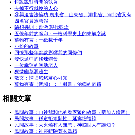
也說說對時間的執著
去掉不行就換的人心
參與迫害法輪功 廣東省、山東省、湖北省、河北省又有
四名官員遭惡報
隨想幾則：刺激 現代觀念
五億年前的腳印：一樁科學史上的未解之謎
萬物有言：一紙載千年
小松的故事
回憶那些年默默影響我的同修們
發快遞中的修煉體會
一位幸運的無助老人
獨憐幽草澗邊生
散文：蟬唱悠悠君心可知
萬物有靈（音頻）：「獅畫」治病的奇蹟
相關文章
民間故事：山神爺和他的看家狼的故事（新加入錄音）
民間故事：孫道拒絕亂性，延壽增福祿
民間故事：大火燒村人無恙，神憫世人有誰知？
民間故事：神靈斬除蓑衣蟲精