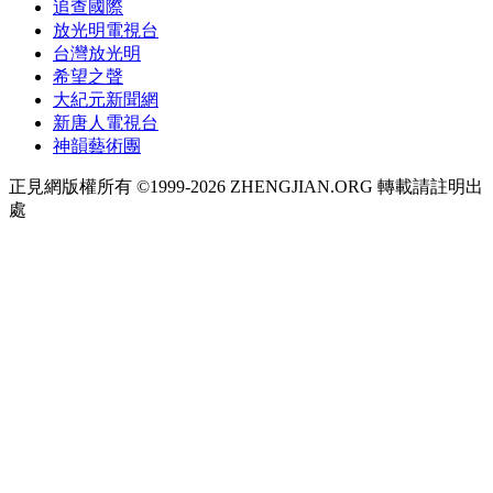
追查國際
放光明電視台
台灣放光明
希望之聲
大紀元新聞網
新唐人電視台
神韻藝術團
正見網版權所有 ©1999-2026 ZHENGJIAN.ORG 轉載請註明出
處