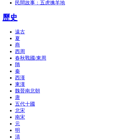
民間故事：五虎擒羊地
歷史
遠古
夏
商
西周
春秋戰國/東周
隋
秦
西漢
東漢
魏晉南北朝
唐
五代十國
北宋
南宋
元
明
清