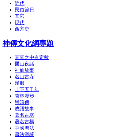
近代
民俗節日
其它
現代
西方史
神傳文化網專題
冥冥之中有定數
醫山夜話
神仙故事
名山古寺
漢服
上下五千年
杏林漫步
黑暗傳
成語故事
著名古塔
著名古橋
中國曆法
書法漫談