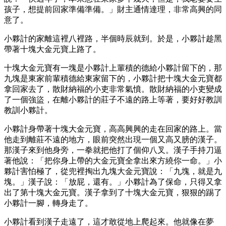
孩子，想提前回家準備準備。」財主通情達理，非常高興的同
意了。
小夥計的家離這裡八裡路，半個時辰就到。於是，小夥計趁黑
帶著十塊大金元寶上路了。
十塊大金元寶有一塊是小夥計上輩積的德給小夥計留下的，那
九塊是東家前輩積德給東家留下的，小夥計把十塊大金元寶都
拿回家去了，散財納福的小吏非常氣憤。散財納福的小吏變成
了一個強盜，在離小夥計的莊子不遠的路上等著，要好好教訓
教訓小夥計。
小夥計身帶著十塊大金元寶，高高興興的走在回家的路上。當
他走到離莊不遠的地方，眼前突然出現一個又高又膀的漢子。
那漢子來到他身旁，一拳就把他打了個仰八叉。漢子手持刀逼
著他說：「把你身上帶的大金元寶全拿出來方繞你一命。」小
夥計害怕極了，從兜裡掏出九塊大金元寶說：「九塊，就是九
塊。」漢子說：「放屁，還有。」小夥計為了保命，只得又拿
出了第十塊大金元寶。漢子拿到了十塊大金元寶，狠狠的踢了
小夥計一腳，轉身走了。
小夥計看到漢子走遠了，這才敢從地上爬起來。他就像在夢