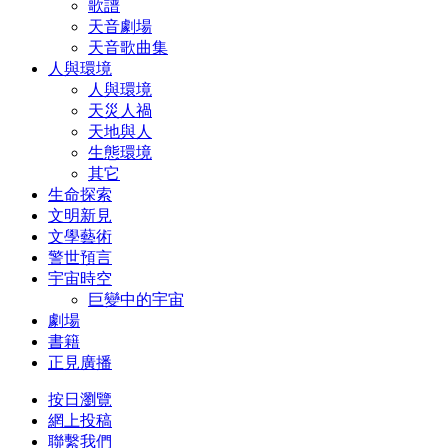
歌譜
天音劇場
天音歌曲集
人與環境
人與環境
天災人禍
天地與人
生態環境
其它
生命探索
文明新見
文學藝術
警世預言
宇宙時空
巨變中的宇宙
劇場
書籍
正見廣播
按日瀏覽
網上投稿
聯繫我們