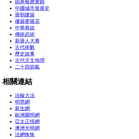
因果報應實錄
中國城市發展史
唐朝建築
優曇婆羅花
中華典故
傳統武術
新唐人大賽
古代術數
歷史故事
古代天文地理
二十四節氣
相關連結
法輪大法
明慧網
新生網
歐洲圓明網
亞太正悟網
澳洲光明網
法網恢恢