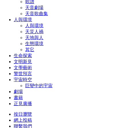
歌譜
天音劇場
天音歌曲集
人與環境
人與環境
天災人禍
天地與人
生態環境
其它
生命探索
文明新見
文學藝術
警世預言
宇宙時空
巨變中的宇宙
劇場
書籍
正見廣播
按日瀏覽
網上投稿
聯繫我們