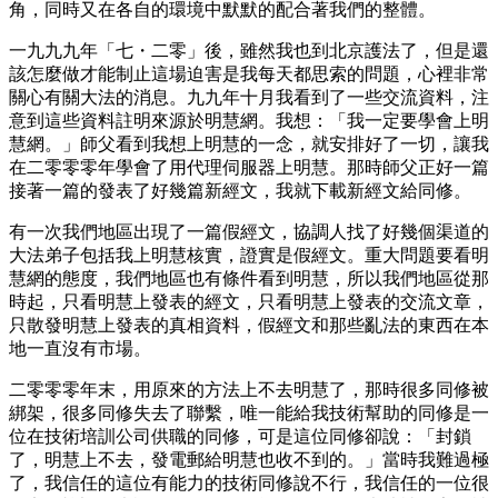
角，同時又在各自的環境中默默的配合著我們的整體。
一九九九年「七・二零」後，雖然我也到北京護法了，但是還
該怎麼做才能制止這場迫害是我每天都思索的問題，心裡非常
關心有關大法的消息。九九年十月我看到了一些交流資料，注
意到這些資料註明來源於明慧網。我想：「我一定要學會上明
慧網。」師父看到我想上明慧的一念，就安排好了一切，讓我
在二零零零年學會了用代理伺服器上明慧。那時師父正好一篇
接著一篇的發表了好幾篇新經文，我就下載新經文給同修。
有一次我們地區出現了一篇假經文，協調人找了好幾個渠道的
大法弟子包括我上明慧核實，證實是假經文。重大問題要看明
慧網的態度，我們地區也有條件看到明慧，所以我們地區從那
時起，只看明慧上發表的經文，只看明慧上發表的交流文章，
只散發明慧上發表的真相資料，假經文和那些亂法的東西在本
地一直沒有市場。
二零零零年末，用原來的方法上不去明慧了，那時很多同修被
綁架，很多同修失去了聯繫，唯一能給我技術幫助的同修是一
位在技術培訓公司供職的同修，可是這位同修卻說：「封鎖
了，明慧上不去，發電郵給明慧也收不到的。」當時我難過極
了，我信任的這位有能力的技術同修說不行，我信任的一位很