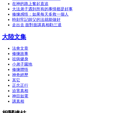
在神的路上奮起直追
大法弟子遇到所有的事情都是好事
修煉感悟：如果每天多救一個人
時刻牢記師父的法就能做好
走出去 面對面講真相勸三退
大陸文集
法會文章
修煉故事
祛病健身
小弟子園地
修煉體悟
神奇經歷
其它
正念正行
迫害真相
神目如電
講真相