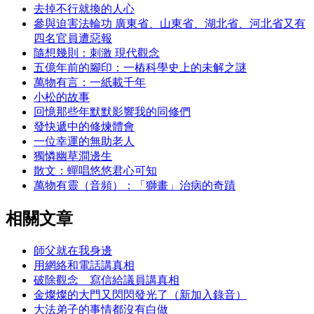
去掉不行就換的人心
參與迫害法輪功 廣東省、山東省、湖北省、河北省又有
四名官員遭惡報
隨想幾則：刺激 現代觀念
五億年前的腳印：一樁科學史上的未解之謎
萬物有言：一紙載千年
小松的故事
回憶那些年默默影響我的同修們
發快遞中的修煉體會
一位幸運的無助老人
獨憐幽草澗邊生
散文：蟬唱悠悠君心可知
萬物有靈（音頻）：「獅畫」治病的奇蹟
相關文章
師父就在我身邊
用網絡和電話講真相
破除觀念 寫信給議員講真相
金燦燦的大門又閃閃發光了（新加入錄音）
大法弟子的事情都沒有白做