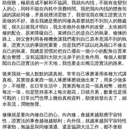
助很難，極易造成不解和不協調。我就向內找，不能有改變別
人的心，同時不能在內耗中浪費時間。我把我向內找的體會坦
誠的講給同修，矛盾就煙消雲散了。我發現我在獨立證實法方
面做的不好。過去我總是覺的同修為甚麼就想不到別人的難處
呢，很久以後我才明白，我太依賴外在條件的改變，太依賴同
修的配合。原來障礙自己、束縛自己的是自己的執著。修煉的
路上，師父會利用各種機會讓我們看到自己原本意識不到的執
著。證實大法的事固然重要，但是我們不該以此為藉口不修去
自己的執著。我總是習慣於把自己擺在一個小小的配角位置來
配合整體，沒有認識到大陸大法弟子的主角作用。每個人都要
闖出自己證實法的一片天地，我也要走出獨立證實法的路來。
後來我就一個人默默的講真相。常常自己琢磨著用各種方式講
真相。其實很多東西一個人琢磨琢磨就做出來了，用多少做多
少，不積壓。在日常生活中，買東西每次花一張真相幣，雖然
每次一張，但是堅持基本上每次都花，日積月累，數量也是很
可觀的；日常出門也帶上幾份真相資料，順便就發出去了，細
水長流，潤物無聲。
修煉就是要向內修自己的心。向內修，會越來越順應宇宙特
性，證實法的事會越做越順利；向外找，就越來越與宇宙特性
擰著勁，無論是與同修溝通、還是協調大法工作，都不會順