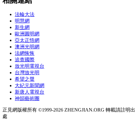
相關連結
法輪大法
明慧網
新生網
歐洲圓明網
亞太正悟網
澳洲光明網
法網恢恢
追查國際
放光明電視台
台灣放光明
希望之聲
大紀元新聞網
新唐人電視台
神韻藝術團
正見網版權所有 ©1999-2026 ZHENGJIAN.ORG 轉載請註明出
處