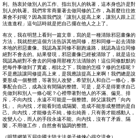
利。熱衷於做別人的工作、指出別人的執著，這本身也許是對
別人的執著。我們常常商量著去做同修的工作，為甚麼往往效
果會不好呢？因為當我們說「讓別人提高上來，讓別人跟上正
法進進程」這句話時就是把自己擺在他人之上了。
有次，我在明慧上看到一篇文章，寫的是一種清除邪惡畫像的
方法，我就想把這個方法告訴其他同修，想和同修一起去清除
本地的邪惡畫像。我認為某同修不願跑遠路，就認為這位同修
絕對不會去的。結果發現，邪惡畫像已經被清除了，就是這位
我認為絕對不會去的同修用那種方法清除的！這位同修默默的
把每件事做到了實處，相比之下，我做的怎樣？修的怎樣呢？
不是應該讓同修提高上來，是我應該提高上來啊！我們總是說
要形成一個整體，等著別人改變，希望別人和自己一條心，事
事配合自己，成為沒有間隔的整體。可是，是不是得要求自己
先做到和別人一條心呢？心裡帶著對他人的不滿、偏見、排
斥，不向內找，永遠不可能是一個整體。師父讓我們「向內
找」。向內找，才能看到造成隔閡、造成不能形成整體的是自
己。向內找，才能修去不純，修出純善，只有善才能感動人，
改變人心，而人的手段永遠不能。向內找，沒有了矛盾、隔
閡，不用做工作，自然會有協調的整體。
（明慧網第五屆中國大陸大法弟子修煉心得交流會）