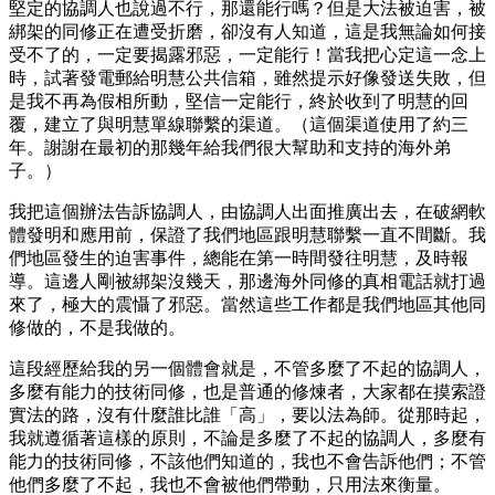
堅定的協調人也說過不行，那還能行嗎？但是大法被迫害，被
綁架的同修正在遭受折磨，卻沒有人知道，這是我無論如何接
受不了的，一定要揭露邪惡，一定能行！當我把心定這一念上
時，試著發電郵給明慧公共信箱，雖然提示好像發送失敗，但
是我不再為假相所動，堅信一定能行，終於收到了明慧的回
覆，建立了與明慧單線聯繫的渠道。（這個渠道使用了約三
年。謝謝在最初的那幾年給我們很大幫助和支持的海外弟
子。）
我把這個辦法告訴協調人，由協調人出面推廣出去，在破網軟
體發明和應用前，保證了我們地區跟明慧聯繫一直不間斷。我
們地區發生的迫害事件，總能在第一時間發往明慧，及時報
導。這邊人剛被綁架沒幾天，那邊海外同修的真相電話就打過
來了，極大的震懾了邪惡。當然這些工作都是我們地區其他同
修做的，不是我做的。
這段經歷給我的另一個體會就是，不管多麼了不起的協調人，
多麼有能力的技術同修，也是普通的修煉者，大家都在摸索證
實法的路，沒有什麼誰比誰「高」，要以法為師。從那時起，
我就遵循著這樣的原則，不論是多麼了不起的協調人，多麼有
能力的技術同修，不該他們知道的，我也不會告訴他們；不管
他們多麼了不起，我也不會被他們帶動，只用法來衡量。