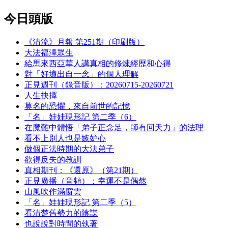
今日頭版
《清流》月報 第251期（印刷版）
大法福澤眾生
給馬來西亞華人講真相的修煉經歷和心得
對「好壞出自一念」的個人理解
正見週刊（錄音版）：20260715-20260721
人生抉擇
莫名的恐懼，來自前世的記憶
「名」娃娃現形記 第二季（6）
在魔難中體悟「弟子正念足，師有回天力」的法理
看不上別人也是嫉妒心
做個正法時期的大法弟子
欲得反失的教訓
真相期刊：《還原》（第21期）
正見廣播（音頻）：幸運不是偶然
山風吹作滿窗雲
「名」娃娃現形記 第二季（5）
看清楚舊勢力的陰謀
也說說對時間的執著