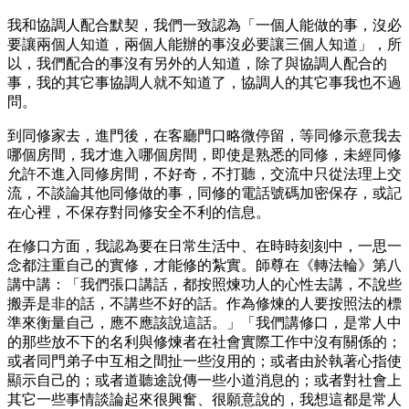
我和協調人配合默契，我們一致認為「一個人能做的事，沒必
要讓兩個人知道，兩個人能辦的事沒必要讓三個人知道」，所
以，我們配合的事沒有另外的人知道，除了與協調人配合的
事，我的其它事協調人就不知道了，協調人的其它事我也不過
問。
到同修家去，進門後，在客廳門口略微停留，等同修示意我去
哪個房間，我才進入哪個房間，即使是熟悉的同修，未經同修
允許不進入同修房間，不好奇，不打聽，交流中只從法理上交
流，不談論其他同修做的事，同修的電話號碼加密保存，或記
在心裡，不保存對同修安全不利的信息。
在修口方面，我認為要在日常生活中、在時時刻刻中，一思一
念都注重自己的實修，才能修的紮實。師尊在《轉法輪》第八
講中講：「我們張口講話，都按照煉功人的心性去講，不說些
搬弄是非的話，不講些不好的話。作為修煉的人要按照法的標
準來衡量自己，應不應該說這話。」「我們講修口，是常人中
的那些放不下的名利與修煉者在社會實際工作中沒有關係的；
或者同門弟子中互相之間扯一些沒用的；或者由於執著心指使
顯示自己的；或者道聽途說傳一些小道消息的；或者對社會上
其它一些事情談論起來很興奮、很願意說的，我想這都是常人