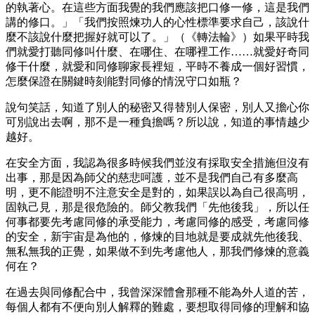
的執著心。在這些方面我覺的我們應該把口修一修，這是我們
講的修口。」「我們按照煉功人的心性標準要求自己，該說什
麼不該說什麼把握好就可以了。」（《轉法輪》）如果平時我
們就愛打聽同修叫什麼、在哪住、在哪裡工作……就愛好奇同
修干什麼，就愛和同修聊家長裡短，平時不養成一個好習慣，
怎麼保證在關鍵時刻能對同修的情況守口如瓶？
說句笑話，知道了別人的秘密又得替別人保密，別人又擔心你
可別說出去啊，那不是一種負擔嗎？所以說，知道的事情越少
越好。
在安全方面，我認為很多時候我們並沒有採取安全措施但沒有
出事，那是因為師父的慈悲呵護，並不是我們自己有多麼高
明，更不能證明不注意安全是對的，如果誤以為自己很高明，
固執己見，那是很危險的。師父教我們「先他後我」，所以任
何事都要先考慮同修的承受能力，考慮同修的感受，考慮同修
的安全，新宇宙是為他的，修煉的目地就是要成就先他後我、
無私無我的正覺，如果做不到先考慮他人，那我們修煉的意義
何在？
在過去與同修配合中，我曾深深體會那種不能為外人道的苦，
每個人都有不便向別人解釋的難處，要想取得同修的理解和協