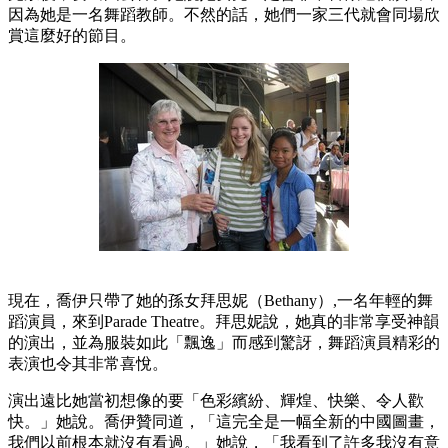
因為她是一名舞蹈教師。不然的話，她們一家三代就會同場欣
賞這麼好的節目。
現在，喬伊只帶了她的孫女拜思妮（Bethany）,一名年輕的舞
蹈演員，來到Parade Theatre。拜思妮說，她真的非常享受神韻
的演出，並為服裝如此「飄逸」而感到驚訝，舞蹈演員精彩的
表演也令其非常喜悅。
演出遠比她當初想像的要「色彩繽紛、輝煌、快樂、令人歡
快。」她說。喬伊贊同道，「這完全是一幅全新的中國圖畫，
我們以前根本就沒有看過。」她說，「我看到了許多我沒有意