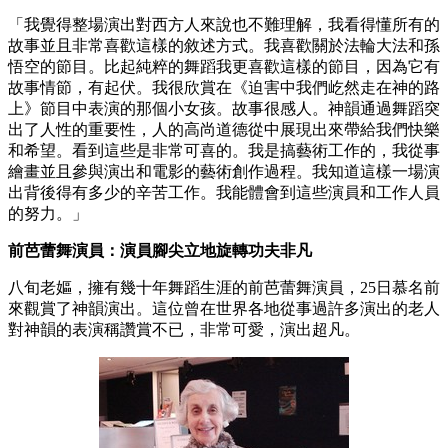
「我覺得整場演出對西方人來說也不難理解，我看得懂所有的
故事並且非常喜歡這樣的敘述方式。我喜歡關於法輪大法和孫
悟空的節目。比起純粹的舞蹈我更喜歡這樣的節目，因為它有
故事情節，有起伏。我很欣賞在《迫害中我們屹然走在神的路
上》節目中表演的那個小女孩。故事很感人。神韻通過舞蹈突
出了人性的重要性，人的高尚道德從中展現出來帶給我們快樂
和希望。看到這些是非常可喜的。我是搞藝術工作的，我從事
繪畫並且參與演出和電影的藝術創作過程。我知道這樣一場演
出背後得有多少的辛苦工作。我能體會到這些演員和工作人員
的努力。」
前芭蕾舞演員：演員腳尖立地旋轉功夫非凡
八旬老嫗，擁有幾十年舞蹈生涯的前芭蕾舞演員，25日慕名前
來觀賞了神韻演出。這位曾在世界各地從事過許多演出的老人
對神韻的表演稱讚賞不已，非常可愛，演出超凡。