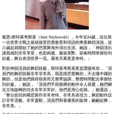
菊恩•斯特萊考斯基（June Strykowski），今年近84歲，這位第
一次世界大戰之後就接受芭蕾教育和培訓的專業舞蹈演員，從
21歲起就開始了她的芭蕾舞海外演出生涯。她說，「神韻演出
讓我感到非常享受，色彩絢麗、服裝美艷、節奏時間掌握恰到
好處，舞台表演世界一流。還有天幕更是奇特。」
對於神韻演員的舞蹈技藝，斯特萊考斯基更是讚揚有加，「演
員們的舞蹈技藝非常非常高，我是跳芭蕾舞的，不太懂中國的
舞蹈，但是他們跳得很美而又整齊協調，整體時間配合掌握恰
到好處。」她說，「演員們手與胳膊的動作令人喜愛，她們腳
尖立地旋轉的功夫非常非常好。他們是用心在跳。」她還說，
「整台節目的構思製作非常奇特、非常具表現力，舞蹈動作設
計非常流暢、非常靈動，演員們和著優美的旋律，翩翩起舞，
非常美。」