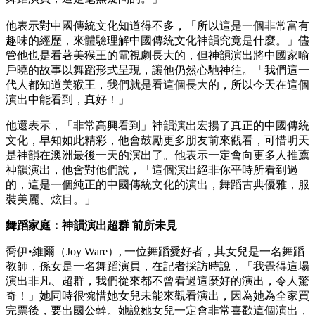
他表示對中國傳統文化知道得不多，「所以這是一個非常富有
趣味的經歷，來體驗理解中國傳統文化神韻究竟是什麼。」儘
管他也是看著美猴王的電視劇長大的，但神韻演出將中國家喻
戶曉的故事以舞蹈形式呈現，讓他仍然心馳神往。「我們這一
代人都知道美猴王，我們就是看這個長大的，所以今天在這個
演出中能看到，真好！」
他還表示，「非常高興看到」神韻演出宏揚了真正的中國傳統
文化，早知如此精彩，他會鼓勵更多朋友前來觀看，可惜明天
是神韻在澳洲最後一天的演出了。他表示一定會向更多人推薦
神韻演出，他會對他們說，「這個演出絕非你平時所看到過
的，這是一個純正的中國傳統文化的演出，舞蹈古典優雅，服
裝美麗、炫目。」
舞蹈家庭：神韻演出超群 前所未見
喬伊•維爾（Joy Ware）, 一位舞蹈愛好者，其女兒是一名舞蹈
教師，孫女是一名舞蹈演員，在記者採訪時說，「我覺得這場
演出非凡、超群，我們從來都不曾看過這麼好的演出，令人驚
奇！」她同時很惋惜她女兒未能來觀看演出，因為她為全家買
完票後，要出國公幹。她說她女兒一定會非常喜歡這個演出，