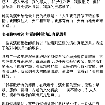
感人，感人至極。真的感人， 我屏住呼吸，我很想哭，但我
抽泣著，以免發出噪音。我真的被感動了。
她認為演出給他最主要的啟發是：「人生要選擇做正確的事
情，要關愛他人，要互相幫助，要擁有自由，要自由地走正確
的路。」
表演藝術教師:能看到神韻演出真是恩典
一位表演藝術教師凱特以「能看到這樣的演出真是恩典」表達
了她對神韻演出的敬仰。
具有二十多年表演藝術經驗的凱特自我介紹她曾從事體操、古
典芭蕾及舞蹈表演，還練瑜伽；現任表演藝術教師。凱特激動
的表示「觀看神韻，深感精神昇華，我感覺內心特別震撼。觀
看演出時，我感到強大的能量環繞。演出中，我看到了美麗和
壯觀。」
「我喜歡所有的節目，在我看來，演出極為宏偉，優雅；擊
鼓、服飾、藝術、古老的文化傳說…… 美不勝收，引人入
勝。能看到這樣的演出真是恩典。」
凱特特地提到，前些時候她身體健康狀況不佳，一直休息療