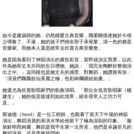
如今是建築師的她，仍然鍾愛古典音樂，職業關係使她於今很
少彈奏了。不過，她的孩子們倒全部子承母業，清一色的都是
音樂家。而她本人還是經常去欣賞古典音樂會。
她是因為看到了神韻演出的廣告彩頁，當即就決定買票，以此
作為她和丈夫共同的生日禮物。她說：「我完全陶醉於整個演
出之中。」這同樣也是她丈夫的感受。對舞蹈，她讚賞有加：
「演員們飄飄欲仙美麗之極，色彩絢斕繽紛如畫。」
她還尤為欣賞歌唱家們的歌曲演唱。「那位女低音歌唱家（楊
建生），她的低音能達到如此境界，絕非尋常人之功力可
及。」
斯迪德（Steed）是一位工程師，也觀看了當天下午場的神韻
演出，舞蹈演員的表演水準給他留下了極為深刻的印象。「服
裝鮮明而絢麗，舞蹈是我平生第一次所見，他們是卓越非凡的
舞蹈演員，這是毫無疑問的。」