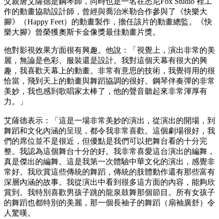
父親唐艾薩德是鋼琴師，同時也是一名在悉尼Fox Studio 裡工
作的動畫協助設計師，曾經與喬治米勒合作參與了《快樂大
腳》（Happy Feet）的動畫製作，擔任該片的動畫總監。《快
樂大腳》曾榮獲奧斯卡金像獎最佳動畫片獎。
他對影視效果方面很有興趣。他說：「視覺上，演出非常的美
麗，無論是色彩、服裝還是設計。我對這個天幕有很大的興
趣，我喜歡天幕上的動畫。非常有意思的技術，我覺得用的很
恰當，飛到天上的動畫與舞蹈協調的很好。鋼琴伴奏彈的非常
美妙，我也感到歌唱家太棒了，他的聲音聽起來非常渾厚有
力。」
艾薩德表示：「這是一場非常美妙的演出，從演出的開場，到
舞蹈和文化內涵的呈現，都令我非常喜歡。這個劇場很好，我
們的席位並不是很近，但優點是我們可以把舞台看的十分完
整。我認為這個舞台十分的好。我非常喜愛這台演出的編舞，
真是傑出的編舞。這是我第一次體驗中華文化的演出，感覺非
常好。我欣賞這些傳統的舞蹈，傳統的肢體動作還有那些富有
深層內涵的故事。我從演出中看到很多這方面的內容，能夠欣
賞到。我特別喜歡男孩子跳的龍泉鼓舞那個節目。所有女孩子
的舞蹈也都特別的美麗，那一個長袖子的舞蹈（扇袖廣舒）令
人驚嘆。