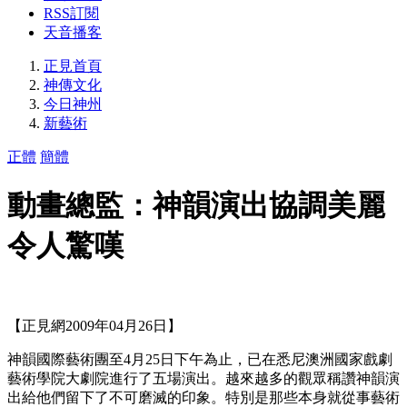
RSS訂閱
天音播客
正見首頁
神傳文化
今日神州
新藝術
正體
簡體
動畫總監：神韻演出協調美麗
令人驚嘆
【正見網2009年04月26日】
神韻國際藝術團至4月25日下午為止，已在悉尼澳洲國家戲劇
藝術學院大劇院進行了五場演出。越來越多的觀眾稱讚神韻演
出給他們留下了不可磨滅的印象。特別是那些本身就從事藝術