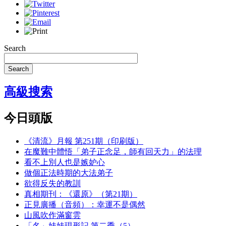
Search
Search
高級搜索
今日頭版
《清流》月報 第251期（印刷版）
在魔難中體悟「弟子正念足，師有回天力」的法理
看不上別人也是嫉妒心
做個正法時期的大法弟子
欲得反失的教訓
真相期刊：《還原》（第21期）
正見廣播（音頻）：幸運不是偶然
山風吹作滿窗雲
「名」娃娃現形記 第二季（5）