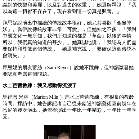
識到的快樂和美麗，以及對過去的敬重，」她還解釋說，「我
以為這一切都不存在了，現在看到這一切真是興奮。」
拜思妮說演出中描繪的傳統故事很好，她尤其喜歡「金猴降
妖」。喬伊說傳統故事非常「可愛」，但她知之不多，「我對
中國文化一無所知，我們所知道的都是『革命』以後的事情，
所以，我們真的知道的甚少。」她真誠地說，「我認為人們需
要保持和尊敬這個傳統，」她還補充說，「要確保這個傳統不
會消失。」
拜思妮的朋友蕾絲（Sam Reyes）說她不跳舞，但神韻激發她
要認真考慮這個問題。
水上芭蕾教練：我又感動得流淚了
馬裡恩.米林（Marion Miln.）是水上芭蕾教練，有很長的教齡
時間。採訪中，她告訴記者自己從未錯過神韻藝術團前幾年在
悉尼的幾次演出，她覺得演出一年比一年精彩，一年比一年享
受。