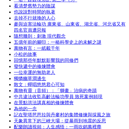
看清楚舊勢力的陰謀
也說說對時間的執著
去掉不行就換的人心
參與迫害法輪功 廣東省、山東省、湖北省、河北省又有
四名官員遭惡報
隨想幾則：刺激 現代觀念
五億年前的腳印：一樁科學史上的未解之謎
萬物有言：一紙載千年
小松的故事
回憶那些年默默影響我的同修們
發快遞中的修煉體會
一位幸運的無助老人
獨憐幽草澗邊生
散文：蟬唱悠悠君心可知
萬物有靈（音頻）：「獅畫」治病的奇蹟
中共違法收監高齡法輪功學員 致死案例頻現
在景點洪法講真相的修煉體會
為他的一念
記在聖塔芭芭拉與丹麥村的集體修煉與採風之旅
天象異常下的三峽大壩：從暴雨到地震的反思
配樂朗讀視頻：人生感悟：一雨吹銷萬裡塵