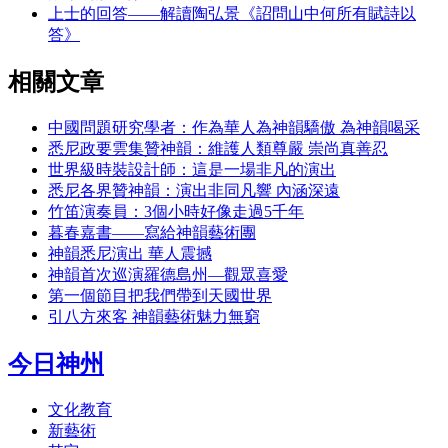
上士的回答——解讀陶弘景《詔問山中何所有賦詩以
答》
相關文章
中國問題研究學者：作為華人為神韻驕傲 為神韻喝采
悉尼政要雲集贊神韻：維護人類尊嚴 崇尚真善忍
世界級時裝設計師：這是一場非凡的演出
悉尼各界贊神韻：演出非同凡響 內涵深遠
竹笛演奏員：3個小時好像走過5千年
暮春嘉書――寫給神韻藝術團
神韻悉尼演出 華人震撼
神韻首次巡演羅德島州―觀眾喜愛
第一個節目把我們帶到天國世界
引八方來客 神韻藝術魅力無窮
今日神州
文化教育
新藝術