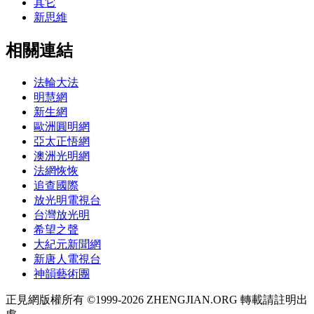
其它
新思維
相關連結
法輪大法
明慧網
新生網
歐洲圓明網
亞太正悟網
澳洲光明網
法網恢恢
追查國際
放光明電視台
台灣放光明
希望之聲
大紀元新聞網
新唐人電視台
神韻藝術團
正見網版權所有 ©1999-2026 ZHENGJIAN.ORG 轉載請註明出