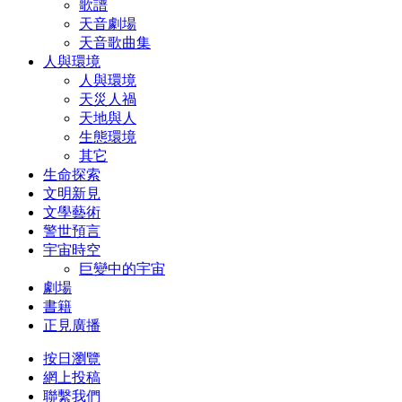
歌譜
天音劇場
天音歌曲集
人與環境
人與環境
天災人禍
天地與人
生態環境
其它
生命探索
文明新見
文學藝術
警世預言
宇宙時空
巨變中的宇宙
劇場
書籍
正見廣播
按日瀏覽
網上投稿
聯繫我們