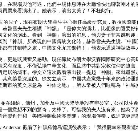
在現場與他巧遇，他們中場休息時在大廳愉快地聊著剛才的演出，分享
就買票來看演出了。她表示，演出太美了！不枉此行。
共總書記赫魯雪夫的兒子，現在布朗大學華生中心擔任高級研究員，教
赫魯雪夫先生稱讚「神韻」「是偉大的演出，比想像的還要好得
國文化的演出。看到「神韻」演出的消息，他與妻子非常感興趣
談到「神韻」所表現的中國傳統文化時，赫魯雪夫先生說:「中國
化都有其獨特之處，中國文化尤其獨特！」他表示通過神話故事
，更是既興奮又感動。現任職於布朗大學沃森國際研究中心高級
精采有深度，不僅弘揚中華文化，而且將中共對宗教信仰的迫害
所定居的城市。徐文立這次觀看演出後一提起「神韻」來就肅然
，其意義是深遠的。徐文立表示，中國共產黨幾十年來的政治運
英文原意為「神佑之地」，所以常被人們暱稱為「神域(God's P
0 多名員工，並在紐約，佛州，加州及中國大陸等地設有辦公室，公
是一個意想不到的驚奇，太棒了。可惜我的夫人沒有來，她為了
的音樂創作和「美國神韻藝術團樂隊」的現場伴奏，魏迪克更是
安德森Harry Anderson 觀看了神韻羅德島巡演後表示：「我