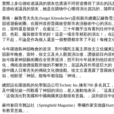
實際上多位德哈達議員的朋友也透過不同管道獲得了演出的訊息，
是德哈達議員的朋友，她是在購物中心獲得演出資訊的，隨即
賽格・赫魯雪夫先生(Sergei Khrushchev)是前蘇
韻巡迴藝術團」在羅州首府普羅維登斯市表演藝術中心的演出。
出，當時還是個孩子，在最近二、三十年幾乎沒有看到任何中
蹈、色彩、服裝都非常的好！這是一場非常精彩的演出！」在
了不起，不論是作為個人還是一個整體都非常了不起！每種文
今年羅德島神韻晚會的首演，對中國民主黨主席徐文立伉儷來說
韻新年晚會。當時，徐文立及夫人觀賞演出後，讚揚節目內容
如今隨著神韻藝術團在全世界巡演，想不到今年就來到他目前
化，傳統道德價值觀所做的不懈努力，並認為其作用是巨大的
揚中國人日漸丟失的傳統文化價值觀。徐文立還透露了普羅維登斯市的
似，他盼望「神韻」能每年都蒞臨「神域」。
總部設在羅德島的化學製品公司Technic Inc.擁有70
及中國兒媳一同觀看了神韻的演出，老人激動地表示，「這真
「這個演出對美國和中國兩國來說都很有意義。」談到節目中
麻州春田市雜誌社（Springfield Magazine）專欄作家
有教育意義」。