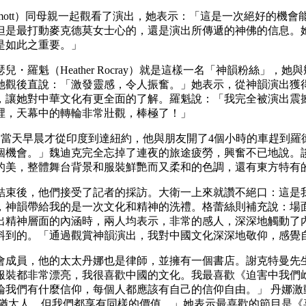
 McDermott）同母親一起觀看了演出，她表示：「這是一次絕
是最打動麥克德莫女士心的，還是演出所傳遞的神佛的信息。她
是如此之重要。」
羅魁（Heather Rocray）就是這樣一名「神韻粉絲」
她觀後直說：「激發靈感，令人振奮。」她表示，從神韻演出獲
，讓她對中華文化有更全面的了解。羅魁說：「我完全被演出震
裡，天幕中的轉輪非常壯觀，棒極了！」
博士，當天早晨才從印度到達紐約，他與朋友開了4個小時的車趕到
個機會。」魏迪克完全忘掉了連夜的旅途疲勞，興奮不已地說。
的美，整體舞台背景和服裝鮮艷而又柔和的色調，還有東方特有
結束後，他們接受了記者的採訪。大衛一上來就讚不絕口：這是
，神韻帶給我的是一次文化和精神的洗禮。格蕾絲則補充說：場
出精神層面的內涵時，兩人均表示，非常的感人，深深地觸動了
料到的。「通過觀賞神韻演出，我對中國文化深深地敬仰，感覺
會成員，他的太太丹娜也是律師，並擁有一個書店。謝克特曼先
服裝都非常漂亮，我很喜歡中國的文化。我最喜歡《迫害中我們
論我們有什麼信仰，每個人都應該有自己的信仰自由。」 丹娜激
是猶太人，但我們都享有同樣的價值。」她表示最喜歡的節目是