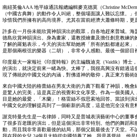
南紐英倫AAA 地平線通訊報總編輯麥克德莫（Christine
（中國古典舞）的動作令人叫絕，整個場面讓人難以忘懷。」但
珍惜我們所擁有的高尚境界。尤其在當前經濟大蕭條時期，更
許多在一月份未能欣賞神韻演出的觀眾，自各地趕來普城。海瑟兒・
德島欣賞神韻演出。身為畫家，還教授繪畫及擔任創意教練的
了解的羅魁表示，今天的演出幫助她將「所有的點都連起來」
是那個兩根弦的樂器（二胡），非常令人感動。最後一個節目
印度最大一家報社《印度時報》的主編魏迪克（Vaidik）
的演出，就決定前來一睹為快。太棒了，我很高興沒有錯過這
現了傳統的中國文化的內涵，對佛道神的敬仰，真正東方藝術
來自中國大陸的格蕾絲在男友大衛的力薦下觀看了神韻，晚會
是驚人的完美，這是真正的視覺和文化享受。作為一個美國人
目是她的最愛，「木蘭」！格雷絲不假思索地回答。當談到演
中國文化的理解提高到了一個嶄新的高度，這是他完全沒有意
謝克特曼先生是一名律師，同時又是普城表演藝術中心的董事
了很多百老匯的演出，但是這個演出非常特別。他們的舞蹈和
動，而且我非常喜歡最後的結局，那個父親最後去了天堂。不
我在我的女兒 24個月大時從中國領養了她。我是基督徒，他