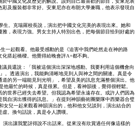
關於中國文化及歷史的解說。談到自己最喜歡的節目，安東尼表
色彩及服裝都非常好。安東尼亦在布朗大學兼職，他表示發現自
韻介紹給所有的學生。克瑞羅校長說，演出把中國文化完美的表現出來。她和
優雅，表現力強。男女主持人特別出色，把每個節目恰到好處的
多位同事和學生一起觀看。他最受感動的是《迫害中我們屹然走在神的路
化搭起橋樑。他覺得給晚會評A+都不夠。
德哈達議員還說：「我被這個演出深深地感動。我要利用這個機會向
悲』。透過演出，我能夠清晰地見到人與神之間的關連。真是令
通道的另一端能見到光明」，希望及美的訊息充滿整個演出。他
在是他最忙的時候，真是很累。但是，看神韻後，覺得很輕鬆。
活的世界已經失去希望。但我認為希望永遠存在。或許人們因為
是我自演出獲得的訊息。」在提到神韻藝術團樂隊中西樂器合璧
和女兒一起來觀看神韻演出的，他和他女兒談到，演出結合的
是虛。換句話說，真是令人讚嘆。
（神韻）演出讓我驚訝得說不出話來。從來沒有欣賞過任何像這樣的