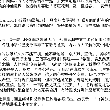
將中國與西方的才華結合在一起。」安東尼也非常欣賞男女主持
繞的神仙境界。他還特別喜歡「婆羅花開」及「喜迎春」，表示
羅（Nancy Carriuolo）觀看神韻演出後，興奮的表示要把神
感欣慰。她特別欣賞打鼓的舞蹈，覺得能量超強。而中國舞那麼
Edward Twyman博士表示晚會非常激動人心。他很高興帶來了
中各種神話和歷史故事非常有教育意義，為西方人了解欣賞中國文
，內心受到的波動卻久久不能平復。他不斷地說「令人難以置信」。
給15分。看完演出後，三個字在我腦中浮現――『希望、美及慈
濟危機，人們感到沒有希望。但欣賞了這個演出後，我覺得「在
...我要將親人、朋友、同事都帶來。」德哈達議員笑著表示，現
這樣的演出給人帶來寧靜，讓人的心靈些許的安撫。我們現在生
去希望。或許現在是黑暗，但在穿越通道後，總是見到光明。這
難以置信。他說：「一言以蔽之就是『完美』！」 德哈達議員是
為她們間的配合是如此地完美協調，有時難以分辨什麼是真什麼
去跳芭蕾及爵士舞蹈，而且經常與父親到紐約看各類演出。她表示：「
清楚地展現出中華文化。」