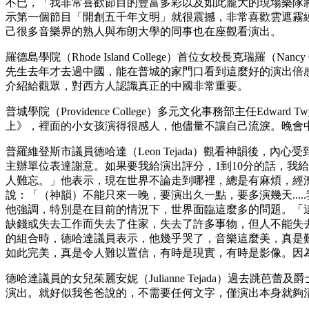
不已，「我非常喜歡節目的豐富多彩以及如此龐大的現場樂隊
示第一個節目「開創五千年文明」就很震撼，非常喜歡雲遮霧
己很多音樂界的熟人與布朗大學的同事也在座觀看演出。
羅德島學院（Rhode Island College）首位女校長克瑞
先生去年才去過中國，能在普城的家門口看到這麼好的演出倍
介紹給觀眾，對西方人認識真正的中國非常重要。
普城學院（Providence College）多元文化事務部主任
上》，裡面的小女孩演得很感人，他儘量不讓自己流淚。晚會
普羅維登斯市議員德哈達（Leon Tejada）觀看神韻後
主辦單位表達謝意。如果要我給演出評分，1到10分的話，我
人難忘。」他表示，現在世界不論走到哪裡，總是有麻煩，經
說：「（神韻）不能只來一晚，要演出久一點，要多演幾天..
他強調，特別是在目前的情況下，世界面臨這麼多的問題。「
缺錢或失去工作而失去了住家，失去了許多事物，但人不能失
的組合時，德哈達議員表示，他幾乎哭了，音樂這麼美，真是
如此完美，真是令人難以置信，有時是現實，有時是影像。因
德哈達議員的女兒茱麗安妮（Julianne Tejada）過
演出。就好似我爸爸說的，不需要任何文字，僅演出本身就夠