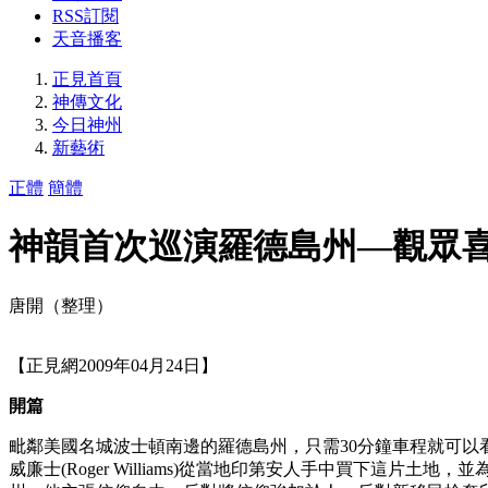
RSS訂閱
天音播客
正見首頁
神傳文化
今日神州
新藝術
正體
簡體
神韻首次巡演羅德島州―觀眾
唐開（整理）
【正見網2009年04月24日】
開篇
毗鄰美國名城波士頓南邊的羅德島州，只需30分鐘車程就可以看到海，
威廉士(Roger Williams)從當地印第安人手中買下這