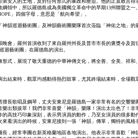
印第安人的土地，反對任何形式的暴政和壓迫。他的正直敢言得
綱領中，所以羅德島成為美國獨立革命中的早期13州聯盟之一。因
OPE」四個字母，意思是「航向希望」。
市的「神韻巡迴藝術團」及神韻藝術團樂隊首次蒞臨「神佑之地」
州首演收到了來自羅州州長及普市市長的褒獎令及賀信。羅州州長卡西瑞 
「神韻巡迴藝術團」在羅德島的演出。
舞形式，展現了敬天重德的中華神傳文化，將全善、全美、祥和
演出結束時，觀眾均感動得熱烈鼓掌，尤其終場結束時，全場觀
塔擅長歌唱及鋼琴，丈夫安東尼是羅德島一家非常有名的交響樂
音樂出類拔萃！我們非常喜愛「神韻」樂隊！演出太出色了！非
作的高技巧印象深刻，表示男演員的動作，乃至女演員的很多動
次來看演出的時候，安東尼接到一張「神韻」傳單，獨特的風格
團長，經常率團在新英格蘭地區各地演出。他表示非常喜歡「神