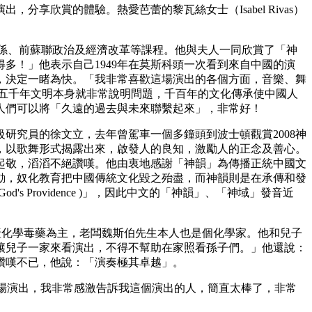
欣賞的體驗。熱愛芭蕾的黎瓦絲女士（Isabel Rivas）
授國際關係、前蘇聯政治及經濟改革等課程。他與夫人一同欣賞了「神
多！」他表示自己1949年在莫斯科頭一次看到來自中國的演
，決定一睹為快。「我非常喜歡這場演出的各個方面，音樂、舞
五千年文明本身就非常說明問題，千百年的文化傳承使中國人
人們可以將「久遠的過去與未來聯繫起來」，非常好！
研究員的徐文立，去年曾駕車一個多鐘頭到波士頓觀賞2008神
，以歌舞形式揭露出來，啟發人的良知，激勵人的正念及善心。
起敬，滔滔不絕讚嘆。他由衷地感謝「神韻」為傳播正統中國文
動，奴化教育把中國傳統文化毀之殆盡，而神韻則是在承傳和發
rovidence )」，因此中文的「神韻」、「神域」發音近
司以生產化學毒藥為主，老闆魏斯伯先生本人也是個化學家。他和兒子
讓兒子一家來看演出，不得不幫助在家照看孫子們。」他還說：
讚嘆不已，他說：「演奏極其卓越」。
很慶幸來觀看這場演出，我非常感激告訴我這個演出的人，簡直太棒了，非常