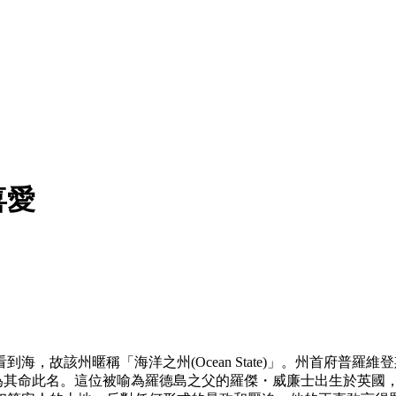
喜愛
故該州暱稱「海洋之州(Ocean State)」。州首府普羅維登斯（
片土地，並為其命此名。這位被喻為羅德島之父的羅傑・威廉士出生於英