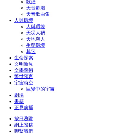
歌譜
天音劇場
天音歌曲集
人與環境
人與環境
天災人禍
天地與人
生態環境
其它
生命探索
文明新見
文學藝術
警世預言
宇宙時空
巨變中的宇宙
劇場
書籍
正見廣播
按日瀏覽
網上投稿
聯繫我們