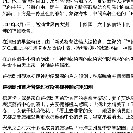
州。他主張信仰自由，反對將信仰強加於人，反對新移民搶奪
己的主張，並將自由、民主、政教分離等觀點結合到羅州的施政
船錨，下方是一條藍色的緞帶，象徵海水，中間寫著金色的「H
2009年3月5日，巡演世界四大洲、二十餘國、六十多個城
球的神韻晚會。
在演出的早些時候，由「新英格蘭法輪大法協會」主辦的「神韻晚會」羅
N Ciciline)均在褒獎令及賀信中表示熱烈歡迎並誠摯祝福
在近兩個半小時的演出中，神韻藝術團的藝術家們以精彩的歌
生命本由天上來，神佛終將歸來。
羅德島州觀眾初觀神韻便深深的為之傾倒，整場晚會每個節目
羅德島州首府普羅維登斯初觀神韻好評如潮
德盧卡夫婦是來自羅德島普萊斯頓市的專業音樂家，妻子艾妮
表演藝術中心的演出，夫妻倆都極為感嘆：「演出太精美了！
春」，女孩子以扇做花，「看上去非常的美！」她還對演員動
夫都是普羅維登斯市表演藝術中心的會員，經常來看演出。上
安東尼是有六十多名成員的羅德島「海洋之州夏季交響樂團」