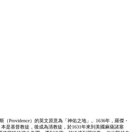
Providence）的英文原意為「神佑之地」。1636年，羅傑・
國，本是基督教徒，後成為清教徒，於1631年來到美國麻薩諸塞