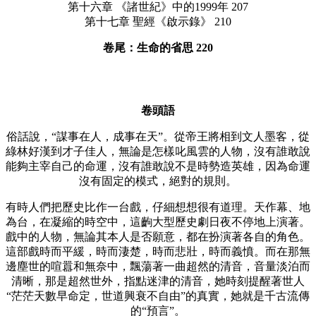
第十六章 《諸世紀》中的1999年 207
第十七章 聖經《啟示錄》 210
卷尾：生命的省思 220
卷頭語
俗話說，“謀事在人，成事在天”。從帝王將相到文人墨客，從
綠林好漢到才子佳人，無論是怎樣叱風雲的人物，沒有誰敢說
能夠主宰自己的命運，沒有誰敢說不是時勢造英雄，因為命運
沒有固定的模式，絕對的規則。
有時人們把歷史比作一台戲，仔細想想很有道理。天作幕、地
為台，在凝縮的時空中，這齣大型歷史劇日夜不停地上演著。
戲中的人物，無論其本人是否願意，都在扮演著各自的角色。
這部戲時而平緩，時而淒楚，時而悲壯，時而義憤。而在那無
邊塵世的喧囂和無奈中，飄蕩著一曲超然的清音，音量淡泊而
清晰，那是超然世外，指點迷津的清音，她時刻提醒著世人
“茫茫天數早命定，世道興衰不自由”的真實，她就是千古流傳
的“預言”。