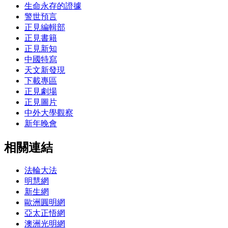
生命永存的證據
警世預言
正見編輯部
正見書籍
正見新知
中國特寫
天文新發現
下載專區
正見劇場
正見圖片
中外大學觀察
新年晚會
相關連結
法輪大法
明慧網
新生網
歐洲圓明網
亞太正悟網
澳洲光明網