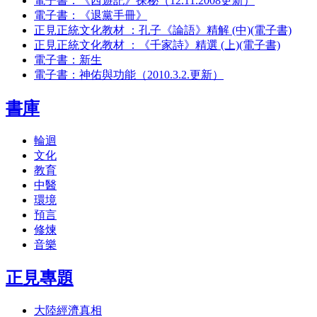
電子書：《西遊記》探秘（12.11.2008更新）
電子書：《退黨手冊》
正見正統文化教材 ：孔子《論語》精解 (中)(電子書)
正見正統文化教材 ：《千家詩》精選 (上)(電子書)
電子書：新生
電子書：神佑與功能（2010.3.2.更新）
書庫
輪迴
文化
教育
中醫
環境
預言
修煉
音樂
正見專題
大陸經濟真相