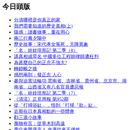
今日頭版
分清哪裡是你真正的家
我們需要知道的歷史真相(上)
隨感：讀書做事，重在用心
兩三行雁夕陽中
歷史故事：宋代孝女冤死，天降異象
「名」娃娃現形記 第二季（8）
講真相成罪名 中國多位工程師律師遭枉判
為甚麼自己的正念不強大?
轉錯帳之後
感想兩則：發正念 人心
參與迫害法輪功 雲南省、吉林省、貴州省、北京市、湖
南省、山西省又有八名官員遭惡報
「名」娃娃現形記 第二季（7）
《清流》正見周報 第952期
從「打掃浴缸」，悟到「打掃『欲』缸」
近期在日本真相點的一些體會
勸三退小故事
萬物有言：從草木到高遠
重症來襲遇高人 幸運從來不偶然