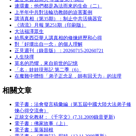
連環畫：他們都是為法而來的生命（二）
上半年中共對法輪功教師的迫害案例
講清真相（第35期）：制止中共活摘器官
《清流》月報 第251期（印刷版）
大法福澤眾生
給馬來西亞華人講真相的修煉經歷和心得
對「好壞出自一念」的個人理解
正見週刊（錄音版）：20260715-20260721
人生抉擇
莫名的恐懼，來自前世的記憶
「名」娃娃現形記 第二季（6）
在魔難中體悟「弟子正念足，師有回天力」的法理
相關文章
電子書：法會發言稿彙編（第五屆中國大陸大法弟子修
煉心得交流會）
正統文化教材：《千字文》(7.31.2009錄音更新)
電子書：佛家故事（上）
電子書：葉落歸根