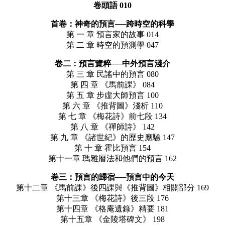
卷頭語 010
首卷：神奇的預言──跨時空的科學
第 一 章 預言家的故事 014
第 二 章 時空的預測學 047
卷二：預言覽粹──中外預言淺介
第 三 章 民謠中的預言 080
第 四 章 《馬前課》 084
第 五 章 步虛大師預言 100
第 六 章 《推背圖》淺析 110
第 七 章 《梅花詩》前七段 134
第 八 章 《禪師詩》 142
第 九 章 《諸世紀》的歷史應驗 147
第 十 章 霍比預言 154
第十一章 瑪雅曆法和他們的預言 162
卷三：預言的歸宿──預言中的今天
第十二章 《馬前課》後四課與《推背圖》相關部分 169
第十三章 《梅花詩》後三段 176
第十四章 《格庵遺錄》精要 181
第十五章 《金陵塔碑文》 198