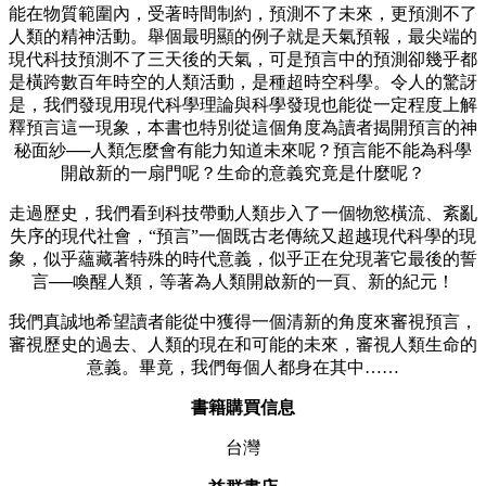
能在物質範圍內，受著時間制約，預測不了未來，更預測不了
人類的精神活動。舉個最明顯的例子就是天氣預報，最尖端的
現代科技預測不了三天後的天氣，可是預言中的預測卻幾乎都
是橫跨數百年時空的人類活動，是種超時空科學。令人的驚訝
是，我們發現用現代科學理論與科學發現也能從一定程度上解
釋預言這一現象，本書也特別從這個角度為讀者揭開預言的神
秘面紗──人類怎麼會有能力知道未來呢？預言能不能為科學
開啟新的一扇門呢？生命的意義究竟是什麼呢？
走過歷史，我們看到科技帶動人類步入了一個物慾橫流、紊亂
失序的現代社會，“預言”一個既古老傳統又超越現代科學的現
象，似乎蘊藏著特殊的時代意義，似乎正在兌現著它最後的誓
言──喚醒人類，等著為人類開啟新的一頁、新的紀元！
我們真誠地希望讀者能從中獲得一個清新的角度來審視預言，
審視歷史的過去、人類的現在和可能的未來，審視人類生命的
意義。畢竟，我們每個人都身在其中……
書籍購買信息
台灣