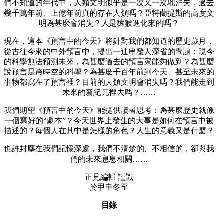
們不知道的年代中，人類文明似乎是一次又一次地消失，過去
幾千萬年前、上億年前真的存在人類嗎？亞特蘭提斯的高度文
明為甚麼會消失？人是猿猴進化來的嗎？
現在，這本《預言中的今天》將針對我們都知道的歷史歲月，
從古往今來的中外預言中，提出一連串發人深省的問題：現今
的科學無法預測未來，為甚麼過去的預言家能夠做到？為甚麼
說預言是跨時空的科學？為甚麼千百年前到今天、甚至未來的
事物都寫在了預言裡？目前的人類文明會消失嗎？我們能走到
未來的新紀元裡去嗎？……
我們期望《預言中的今天》能提供讀者思考：為甚麼歷史就像
一個寫好的“劇本”？今天世界上發生的大事是如何在預言中被
描述的？每個人在其中是怎樣的角色？人生的意義又是什麼？
也許封塵在我們記憶深處，我們不清楚的、不相信的，卻與我
們的未來息息相關……
正見編輯 謹識
於甲申冬至
目錄