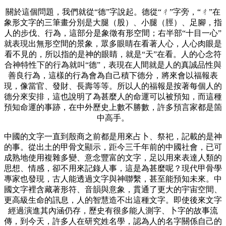
關於這個問題，我們就從“德”字說起。德從“ㄔ”字旁，“ㄔ”在
象形文字的三筆畫分別是大腿（股）、小腿（脛）、足腳，指
人的步伐、行為，這部分是象徵有形空間；右半部“十目一心”
就表現出無形空間的景象，眾多眼睛在看著人心，人心肉眼是
看不見的，所以指的是神的眼睛，就是“天”在看。人的心念符
合神特性下的行為就叫“德”，表現在人間就是人的真誠品性與
善良行為，這樣的行為會為自己積下德分，將來會以福報表
現，像當官、發財、長壽等等。所以人的福報是按著每個人的
德分來安排，這也說明了為甚麼人的命運可以被預知，而這種
預知命運的事跡，在中外歷史上數不勝數，許多預言家都是箇
中高手。
中國的文字一直到殷商之前都是用來占卜、祭祀，記載的是神
的事。從出土的甲骨文顯示，距今三千年前的中國社會，已可
成熟地使用複雜多變、意念豐富的文字，足以用來表達人類的
思想、情感，卻不用來記錄人事，這是為甚麼呢？現代甲骨學
專家也發現，古人能透過文字與神聯繫，甚至能預知未來。中
國文字裡含藏著形符、音韻與意象，貫通了更大的宇宙空間、
更高級生命的訊息，人的智慧造不出這種文字。即使後來文字
經過演進其內涵仍存，歷史有很多能人測字、卜字的故事流
傳，到今天，許多人在研究姓名學，認為人的名字關係自己的