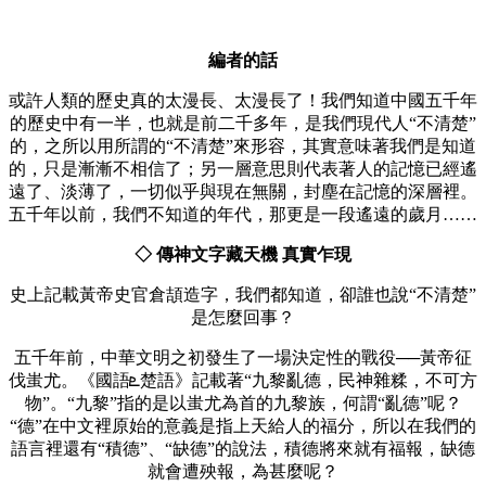
編者的話
或許人類的歷史真的太漫長、太漫長了！我們知道中國五千年
的歷史中有一半，也就是前二千多年，是我們現代人“不清楚”
的，之所以用所謂的“不清楚”來形容，其實意味著我們是知道
的，只是漸漸不相信了；另一層意思則代表著人的記憶已經遙
遠了、淡薄了，一切似乎與現在無關，封塵在記憶的深層裡。
五千年以前，我們不知道的年代，那更是一段遙遠的歲月……
◇ 傳神文字藏天機 真實乍現
史上記載黃帝史官倉頡造字，我們都知道，卻誰也說“不清楚”
是怎麼回事？
五千年前，中華文明之初發生了一場決定性的戰役──黃帝征
伐蚩尤。《國語ܧ楚語》記載著“九黎亂德，民神雜糅，不可方
物”。“九黎”指的是以蚩尤為首的九黎族，何謂“亂德”呢？
“德”在中文裡原始的意義是指上天給人的福分，所以在我們的
語言裡還有“積德”、“缺德”的說法，積德將來就有福報，缺德
就會遭殃報，為甚麼呢？