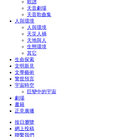
歌譜
天音劇場
天音歌曲集
人與環境
人與環境
天災人禍
天地與人
生態環境
其它
生命探索
文明新見
文學藝術
警世預言
宇宙時空
巨變中的宇宙
劇場
書籍
正見廣播
按日瀏覽
網上投稿
聯繫我們