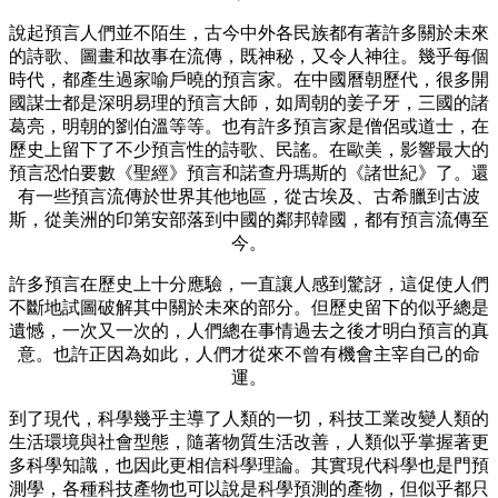
說起預言人們並不陌生，古今中外各民族都有著許多關於未來
的詩歌、圖畫和故事在流傳，既神秘，又令人神往。幾乎每個
時代，都產生過家喻戶曉的預言家。在中國曆朝歷代，很多開
國謀士都是深明易理的預言大師，如周朝的姜子牙，三國的諸
葛亮，明朝的劉伯溫等等。也有許多預言家是僧侶或道士，在
歷史上留下了不少預言性的詩歌、民謠。在歐美，影響最大的
預言恐怕要數《聖經》預言和諾查丹瑪斯的《諸世紀》了。還
有一些預言流傳於世界其他地區，從古埃及、古希臘到古波
斯，從美洲的印第安部落到中國的鄰邦韓國，都有預言流傳至
今。
許多預言在歷史上十分應驗，一直讓人感到驚訝，這促使人們
不斷地試圖破解其中關於未來的部分。但歷史留下的似乎總是
遺憾，一次又一次的，人們總在事情過去之後才明白預言的真
意。也許正因為如此，人們才從來不曾有機會主宰自己的命
運。
到了現代，科學幾乎主導了人類的一切，科技工業改變人類的
生活環境與社會型態，隨著物質生活改善，人類似乎掌握著更
多科學知識，也因此更相信科學理論。其實現代科學也是門預
測學，各種科技產物也可以說是科學預測的產物，但似乎都只