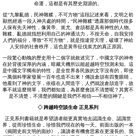
命運，這都是有其歷史淵源的。
從“九黎亂德，民神雜糅，不可方物”這段記述來看，文明之初
顯然經過一段人神共處的時間，“民神雜糅”透露那個時代很多
人保有先天神性，像黃帝、蚩尤、倉頡都是具有神性的人物。
雜糅、亂德就指想利用自己的神通法力，不按天命，自我安排
人們的福分，導致“不可方物”，就是指違背天理，破壞了神給
人安排的社會秩序，這也是黃帝征伐蚩尤的真正原因。
一段驚心動魄的歷史用十二個字就敘述完了，中國文字的神奇
在於背後深厚的內涵，暗藏天機所以能超越時空預測未知。這
是中國文字獨有的特性，是全世界各民族的文字沒有的，即使
一萬個科學家發展一百年也造不出來！傳說倉頡有四隻眼睛，
他看到了神的文字，依樣在人間造字，人們就說倉頡造字，故
事不就這麼簡單，我們都知道，為甚麼會說不清楚呢？其實不
是不清楚，不清楚的關鍵是我們不相信──不相信神了。
◇ 跨越時空談生命 正見系列
正見系列書籍就是希望讀者能更真實地去認識生命、認識世
界，從而珍惜生命，珍惜我們現在的每一天。前面出版的一本
《揭開史前文明的面紗》，讓讀者有機會思索在更漫長的、我