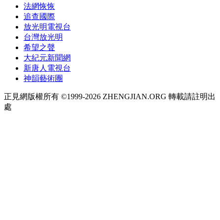
法網恢恢
追查國際
放光明電視台
台灣放光明
希望之聲
大紀元新聞網
新唐人電視台
神韻藝術團
正見網版權所有 ©1999-2026 ZHENGJIAN.ORG 轉載請註明出
處