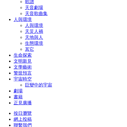
歌譜
天音劇場
天音歌曲集
人與環境
人與環境
天災人禍
天地與人
生態環境
其它
生命探索
文明新見
文學藝術
警世預言
宇宙時空
巨變中的宇宙
劇場
書籍
正見廣播
按日瀏覽
網上投稿
聯繫我們