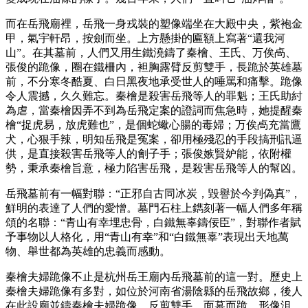
而在岳飛廟裡，岳飛一身戎裝的塑像端坐在大殿中央，紫袍金
甲，氣宇軒昂，按劍而坐。上方懸掛的匾額上寫著“還我河
山”。在其墓前，人們又用生鐵澆鑄了秦檜、王氏、万俟卨、
張俊的跪像，圈在鐵柵內，袒胸露臂反剪雙手，長跪於英雄墓
前，不分寒冬酷夏、白日黑夜地承受世人的唾罵和痛擊。跪像
令人震撼，久久難忘。秦檜是殺害岳飛等人的罪魁；王氏助紂
為虐，當秦檜因弄不到為岳飛定案的證詞而焦急時，她提醒秦
檜“捉虎易，放虎難也”，是個蛇蠍心腸的毒婦；万俟卨充當鷹
犬，心狠手辣，明知岳飛是冤案，卻用極殘忍的手段搞刑訊逼
供，是直接殺害岳飛等人的劊子手；張俊嫉賢妒能，依附權
勢，秉承秦檜旨意，極力陷害岳飛，是殺害岳飛等人的幫凶。
岳飛墓前有一幅對聯：“正邪自古同冰炭，毀譽於今判偽真”，
鮮明的表達了人們的愛憎。墓門石柱上鐫刻著一幅人們多年稱
頌的名聯：“青山有幸埋忠骨，白鐵無辜鑄佞臣”，對聯作者賦
予事物以人格化，用“青山有幸”和“白鐵無辜”表現出天地萬
物、舉世都為英雄的忠義而感動。
秦檜夫婦跪像不止是杭州岳王廟內岳飛墓前的這一對。歷史上
秦檜夫婦跪像有多對，如位於河南省湯陰縣的岳飛故鄉，後人
在此設廟並鑄秦檜夫婦跪像，反剪雙手，面墓而跪，形像沮