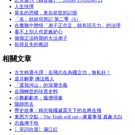
正見週刊（錄音版）：20260715-20260721
人生抉擇
莫名的恐懼，來自前世的記憶
「名」娃娃現形記 第二季（6）
在魔難中體悟「弟子正念足，師有回天力」的法理
看不上別人也是嫉妒心
做個正法時期的大法弟子
欲得反失的教訓
相關文章
古文精選今譯：岳飛志在為國立功，無私好！
道月解夢 佛法救人
「還我河山」的深層含義
岳飛轉世的珍貴史料
小舞劇劇本：瘋僧掃秦
隨帥而去
歷史故事：精忠報國威震天下的名將岳飛
東西方交點：The Truth will out ─東窗事發 真象大白
忠義傳千秋
〖宋詞欣賞〗滿江紅