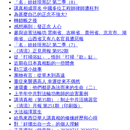
「名」娃娃現形記 第二季（8）
講真相成罪名 中國多位工程師律師遭枉判
為甚麼自己的正念不強大?
轉錯帳之後
感想兩則：發正念 人心
參與迫害法輪功 雲南省、吉林省、貴州省、北京市、湖
南省、山西省又有八名官員遭惡報
「名」娃娃現形記 第二季（7）
《清流》正見周報 第952期
從「打掃浴缸」，悟到「打掃『欲』缸」
近期在日本真相點的一些體會
勸三退小故事
萬物有言：從草木到高遠
重症來襲遇高人 幸運從來不偶然
連環畫：他們都是為法而來的生命（二）
上半年中共對法輪功教師的迫害案例
講清真相（第35期）：制止中共活摘器官
《清流》月報 第251期（印刷版）
大法福澤眾生
給馬來西亞華人講真相的修煉經歷和心得
對「好壞出自一念」的個人理解