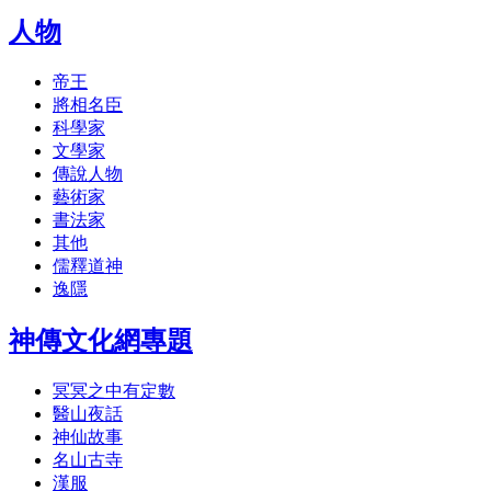
人物
帝王
將相名臣
科學家
文學家
傳說人物
藝術家
書法家
其他
儒釋道神
逸隱
神傳文化網專題
冥冥之中有定數
醫山夜話
神仙故事
名山古寺
漢服