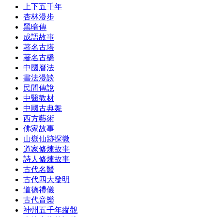
上下五千年
杏林漫步
黑暗傳
成語故事
著名古塔
著名古橋
中國曆法
書法漫談
民間傳說
中醫教材
中國古典舞
西方藝術
佛家故事
山嶽仙跡探微
道家修煉故事
詩人修煉故事
古代名醫
古代四大發明
道德禮儀
古代音樂
神州五千年縱觀