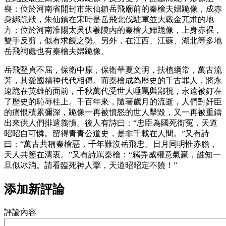
喪；位於河南省開封市朱仙鎮岳飛廟前的秦檜夫婦跪像，成赤
身綁跪狀，朱仙鎮在宋時是岳飛北伐駐軍並大戰金兀朮的地
方；位於河南淮陽太吳伏羲陵內的秦檜夫婦跪像，上身赤裸，
雙手反剪，似有求饒之勢。另外，在江西、江蘇、湖北等多地
岳飛祠處也有秦檜夫婦跪像。
岳飛堅貞不屈，保衛中原，保衛華夏文明，扶植綱常，萬古流
芳，其愛國精神代代相傳。而秦檜成為歷史的千古罪人，將永
遠跪在英雄的面前，千秋萬代受世人唾罵與鄙視，永遠被釘在
了歷史的恥辱柱上。千百年來，隨著歲月的流逝，人們對奸臣
的痛恨積累彌深，跪像一再被憤怒的世人擊毀，又一再被重鑄
出來供人們排遣義憤。後人有詩曰：“忠臣為國死銜冤，天道
昭昭自可憐。留得青青公道史，是非千載在人間。”又有詩
曰：“萬古共稱秦檜惡，千年難沒岳飛忠。日月同明惟赤膽，
天人共鑒在清衷。”又有詩罵秦檜：“竊弄威權意氣豪，誰知一
旦似冰消。請看臨死神人擊，天道昭昭定不饒！”
添加新評論
評論內容