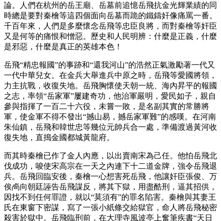
論。人們在杭州的岳王廟、岳墓前追憶岳飛抗金光輝業績的同
時總是要對秦檜等這四個面向岳墓而跪的鐵鑄奸像痛罵一番。
千百年來，人們是多麼懷念岳飛等忠臣良將，而對秦檜等奸臣
又是何等的痛恨和憎惡。歷史和人民明辨：什麼是正義，什麼
是邪惡，什麼是真正的英雄本色！
岳飛“精忠報國”的事跡和“還我河山”的浩然正氣激勵著一代又
一代中華兒女。在金兵大舉進兵中原之時，岳飛等愛國將領，
力主抗戰，收復失地。岳飛胸懷使天朝一統、海內昇平的報國
之志，率領“岳家軍”屢建奇功，他治軍嚴明，愛民如子，親自
參與指揮了一百二十六役，未嘗一敗，是名副其實的常勝將
軍，使金軍不得不發出“撼山易，撼岳家軍難”的感嘆。在河南
朱仙鎮，岳飛和韓世忠等幾位元帥兵合一處，準備渡過黃河收
復失地，直搗金國都城黃龍府。
而其時秦檜已作了金人內應，以出賣南宋為己任。他怕岳飛北
伐成功，唆使宋高宗在一天之內連下十二道金牌，強令岳飛退
兵。岳飛回臨安後，秦檜一心想害死岳飛，他讓奸臣張俊、万
俟卨向朝廷誣告岳飛謀反，將其下獄，用盡酷刑，逼其招供，
因找不到任何罪證，就以“莫須有”的罪名陷害。秦檜與其妻王
氏在東窗下密謀，寫了一張小紙條交給獄官，命人將岳飛秘密
殺害於獄中。岳飛臨刑前，在大理寺風波亭上奮筆疾書“天日