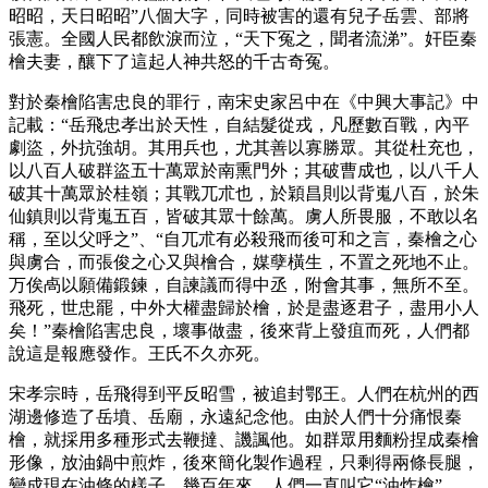
昭昭，天日昭昭”八個大字，同時被害的還有兒子岳雲、部將
張憲。全國人民都飲淚而泣，“天下冤之，聞者流涕”。奸臣秦
檜夫妻，釀下了這起人神共怒的千古奇冤。
對於秦檜陷害忠良的罪行，南宋史家呂中在《中興大事記》中
記載：“岳飛忠孝出於天性，自結髮從戎，凡歷數百戰，內平
劇盜，外抗強胡。其用兵也，尤其善以寡勝眾。其從杜充也，
以八百人破群盜五十萬眾於南熏門外；其破曹成也，以八千人
破其十萬眾於桂嶺；其戰兀朮也，於穎昌則以背嵬八百，於朱
仙鎮則以背嵬五百，皆破其眾十餘萬。虜人所畏服，不敢以名
稱，至以父呼之”、“自兀朮有必殺飛而後可和之言，秦檜之心
與虜合，而張俊之心又與檜合，媒孽橫生，不置之死地不止。
万俟卨以願備鍛鍊，自諫議而得中丞，附會其事，無所不至。
飛死，世忠罷，中外大權盡歸於檜，於是盡逐君子，盡用小人
矣！”秦檜陷害忠良，壞事做盡，後來背上發疽而死，人們都
說這是報應發作。王氏不久亦死。
宋孝宗時，岳飛得到平反昭雪，被追封鄂王。人們在杭州的西
湖邊修造了岳墳、岳廟，永遠紀念他。由於人們十分痛恨秦
檜，就採用多種形式去鞭撻、譏諷他。如群眾用麵粉捏成秦檜
形像，放油鍋中煎炸，後來簡化製作過程，只剩得兩條長腿，
變成現在油條的樣子。幾百年來，人們一直叫它“油炸檜”。