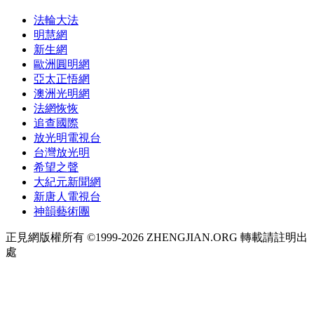
法輪大法
明慧網
新生網
歐洲圓明網
亞太正悟網
澳洲光明網
法網恢恢
追查國際
放光明電視台
台灣放光明
希望之聲
大紀元新聞網
新唐人電視台
神韻藝術團
正見網版權所有 ©1999-2026 ZHENGJIAN.ORG 轉載請註明出
處