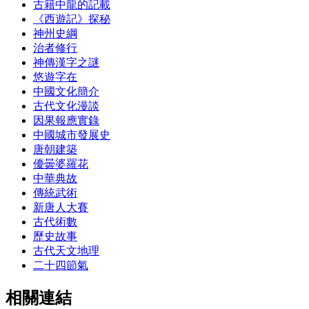
古籍中龍的記載
《西遊記》探秘
神州史綱
治者修行
神傳漢字之謎
悠遊字在
中國文化簡介
古代文化漫談
因果報應實錄
中國城市發展史
唐朝建築
優曇婆羅花
中華典故
傳統武術
新唐人大賽
古代術數
歷史故事
古代天文地理
二十四節氣
相關連結