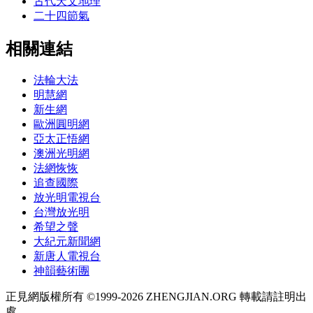
古代天文地理
二十四節氣
相關連結
法輪大法
明慧網
新生網
歐洲圓明網
亞太正悟網
澳洲光明網
法網恢恢
追查國際
放光明電視台
台灣放光明
希望之聲
大紀元新聞網
新唐人電視台
神韻藝術團
正見網版權所有 ©1999-2026 ZHENGJIAN.ORG 轉載請註明出
處