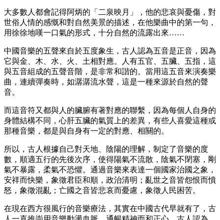
大多數人都會記得阿炳的「二泉映月」，他的悲哀與憂傷，對
世俗人情的感慨和對自然美景的描述，在他樂曲中的第一句，
用徐徐地嘆一口氣的形式，十分自然的流露出來……
中國音樂的五聲來自於五度象生，古人認為五音是正音，因為
它與金、木、水、火、土相對應。人有五官、五臟、五指，這
與五音組成的五聲音階，是非常和諧的。當用這五音來演奏樂
曲，連續彈奏時，如潺潺流水聲，這是一種來源於自然的聲
音。
而這音符又都與人的臟腑有著對應的聯繫，因為每個人自身的
身體結構不同，心肝五臟的氣質上的差異，有些人喜愛這種或
那種音樂，都是與自身有一定的對應、相關的。
所以，古人根據自己對天地、陰陽的理解，制定了音樂的度
數，順適五行的先後次序，使得陽氣不流散，陰氣不閉塞，剛
氣不暴露，柔氣不恐懼。通過音樂來表達一個國家治國之象，
安祥而快樂，象徵君臣和順，政治清明；亂世之音皆怨恨而憤
怒，象徵混亂；亡國之音皆悲哀而憂慮，象徵人民困苦。
在現在西方很風行的音樂療法，其實在中國古代早就有了，古
人一直推崇用音樂動盪血脈，通暢精神而和正心。古人認為