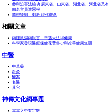
參與迫害法輪功 廣東省、山東省、湖北省、河北省又有
四名官員遭惡報
隨想幾則：刺激 現代觀念
相關文章
兩腿風濕兩眼盲 幸遇大法得健康
科學家發現醫療保健花費多少與改善健康無關
中醫
中草藥
針灸
醫案
名醫
其它
神傳文化網專題
冥冥之中有定數