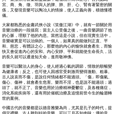
宮、商、角、徵、羽與人的脾、肺、肝、心、腎有著緊密的關
係，又發現音樂可以陶冶人的情操，使人正義向善，積德懂禮
儀。
大家都熟悉的金庸武俠小說《笑傲江湖》中，就有一節關於用
音樂治療的一段描寫：當主人公受傷之後，一曲音樂調節了他
的心脈，理順了他的內息。當然這是小說，但在現實生活中，
音樂確實是可以治病的。一個人，如果真的能做到正直、平
和、慈悲，有體諒之心，那麼他的內心的愉快就會產生，而愉
快又會促進內心的安和。內心安靜、平和就能使生命長久，活
的長久就可以通達知天命，進而敬神佛。
音樂可以醫治人的身心，使人經過心氣的調節，情致的順暢變
為健康者；反之，也可使人因感官受刺激而變得激動、粗暴。
古人說哀而不傷，是說任何情緒都不能過頭。「傷」即傷氣、
傷心、傷神，就會產生危害。樂而不淫，也是說不能過頭；過
頭了，就不正了。音樂也用於治療精神憂鬱症，及各種痛症，
消化系統疾病等，還有用於催眠治療及追憶前世今生的輪迴轉
世的案例。
中國古代的音樂都是以德音雅樂為尚，尤其是孔子的時代，提
倡定禮樂。古人聽到好的音樂，可以三月不知肉味；壞的音