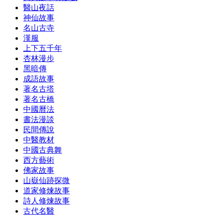
醫山夜話
神仙故事
名山古寺
漢服
上下五千年
杏林漫步
黑暗傳
成語故事
著名古塔
著名古橋
中國曆法
書法漫談
民間傳說
中醫教材
中國古典舞
西方藝術
佛家故事
山嶽仙跡探微
道家修煉故事
詩人修煉故事
古代名醫