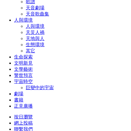
歌譜
天音劇場
天音歌曲集
人與環境
人與環境
天災人禍
天地與人
生態環境
其它
生命探索
文明新見
文學藝術
警世預言
宇宙時空
巨變中的宇宙
劇場
書籍
正見廣播
按日瀏覽
網上投稿
聯繫我們