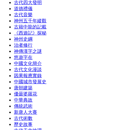
古代四大發明
道德禮儀
古代音樂
神州五千年縱觀
古籍中龍的記載
《西遊記》探秘
神州史綱
治者修行
神傳漢字之謎
悠遊字在
中國文化簡介
古代文化漫談
因果報應實錄
中國城市發展史
唐朝建築
優曇婆羅花
中華典故
傳統武術
新唐人大賽
古代術數
歷史故事