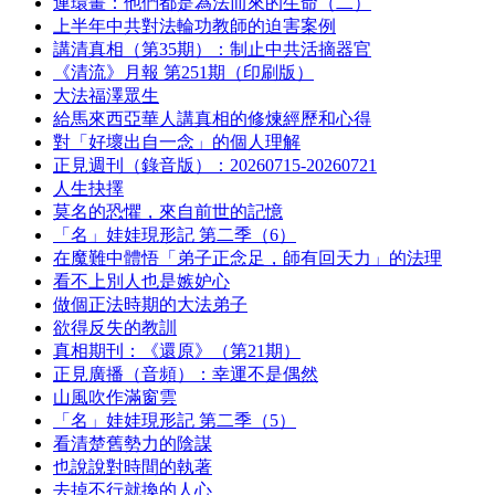
連環畫：他們都是為法而來的生命（二）
上半年中共對法輪功教師的迫害案例
講清真相（第35期）：制止中共活摘器官
《清流》月報 第251期（印刷版）
大法福澤眾生
給馬來西亞華人講真相的修煉經歷和心得
對「好壞出自一念」的個人理解
正見週刊（錄音版）：20260715-20260721
人生抉擇
莫名的恐懼，來自前世的記憶
「名」娃娃現形記 第二季（6）
在魔難中體悟「弟子正念足，師有回天力」的法理
看不上別人也是嫉妒心
做個正法時期的大法弟子
欲得反失的教訓
真相期刊：《還原》（第21期）
正見廣播（音頻）：幸運不是偶然
山風吹作滿窗雲
「名」娃娃現形記 第二季（5）
看清楚舊勢力的陰謀
也說說對時間的執著
去掉不行就換的人心