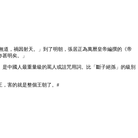
無道，禍因射天。」到了明朝，張居正為萬曆皇帝編撰的《帝
亦甚明矣。」
。是中國人最重量級的罵人或詛咒用詞。比「斷子絕孫」的級別
王，害的就是整個王朝了。#