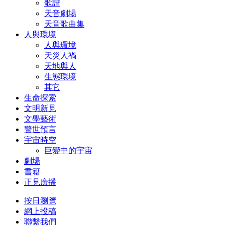
歌譜
天音劇場
天音歌曲集
人與環境
人與環境
天災人禍
天地與人
生態環境
其它
生命探索
文明新見
文學藝術
警世預言
宇宙時空
巨變中的宇宙
劇場
書籍
正見廣播
按日瀏覽
網上投稿
聯繫我們