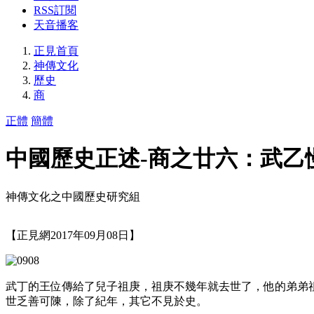
RSS訂閱
天音播客
正見首頁
神傳文化
歷史
商
正體
簡體
中國歷史正述-商之廿六：武乙
神傳文化之中國歷史研究組
【正見網2017年09月08日】
武丁的王位傳給了兒子祖庚，祖庚不幾年就去世了，他的弟弟
世乏善可陳，除了紀年，其它不見於史。