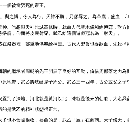
一一個被雷劈死的帝王。
神。與之博，令人為行。天神不勝，乃僇辱之。為革囊，盛血，
天神。他想跟天神比試高低時，就命人代替木偶和他博弈，對方
弓搭箭，仰面將皮囊射穿。武乙給這個遊戲冠名為「射天」。
盛在祭器裡，鄭重地供奉給神靈。古代人盟誓也要歃血，先殺掉
。
商朝的繼承者周朝的先王開展了良好的互動，倚借周部落之力為
中原地帶，武乙將岐邑賜予周公。武乙三十四年，古公亶父之子
安置到了沬地。河北就是黃河以北，沬就是後來的朝歌，大名鼎
議的是武乙的精神狀態很正常。
大多也不會被拒收，要命的是，武乙「瘋」在商朝。天子侮天，