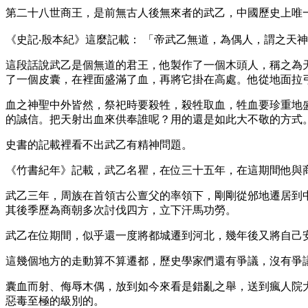
第二十八世商王，是前無古人後無來者的武乙，中國歷史上唯
《史記‧殷本紀》這麼記載： 「帝武乙無道，為偶人，謂之天
這段話說武乙是個無道的君王，他製作了一個木頭人，稱之為
了一個皮囊，在裡面盛滿了血，再將它掛在高處。他從地面拉
血之神聖中外皆然，祭祀時要殺牲，殺牲取血，牲血要珍重地
的誠信。把天射出血來供奉誰呢？用的還是如此大不敬的方式
史書的記載裡看不出武乙有精神問題。
《竹書紀年》記載，武乙名瞿，在位三十五年，在這期間他與
武乙三年，周族在首領古公亶父的率領下，剛剛從邠地遷居到
其後季歷為商朝多次討伐四方，立下汗馬功勞。
武乙在位期間，似乎還一度將都城遷到河北，幾年後又將自己
這幾個地方的走動算不算遷都，歷史學家們還有爭議，沒有爭
囊血而射、侮辱木偶，放到如今來看是錯亂之舉，送到瘋人院
惡毒至極的級別的。