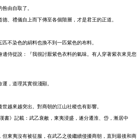
的咎由自取了。
道德、禮儀自上而下傳至各個階層，才是君王的正道。
五匹不染色的絹料也換不到一匹紫色的布料。
身邊侍從說：『我很討厭紫色衣料的氣味。有人穿著紫衣來見您
命運，道理其實很淺顯。
後世越來越突出。對商朝的江山社稷也有影響。
後漢書》記載：武乙衰敝，東夷浸盛，遂分遷淮、岱，漸居中
，但東夷沒有被征服，在武乙之後繼續侵擾商朝，直到最後和商