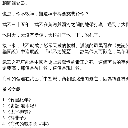
朝同歸於盡。
也是，你不敬神，難道神非得要慈悲於你？
武乙三十五年，武乙在黃河與渭河之間的地帶打獵，遇到了大
他射天，天沒有受傷，天也射了他一下，他死了。
接下來，武乙就成了彰示天威的教材。漢朝的司馬遷在《史記
鑒圖說》中這麼說：「武乙之兇惡……故為偶人而戮之，為革
武乙之死可能是中國歷史上最驚悸的帝王之死，這個著名的事
還要高，那個是後世報，這個是現世報。
商朝的命運在武乙手中拐彎，商朝從此走向衰亡，因為禍亂神
參考文獻：
1.《竹書紀年》
2.《史記 殷本紀》
3.《太平御覽》
3.《韓非子》
4.《商代的戰爭與軍事》