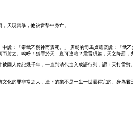
雨，天現雷暴，他被雷擊中身亡。
》中說：「帝武乙慢神而震死。」 唐朝的司馬貞這麼說：「武乙
囊而射之。嗚呼！獲罪於天，豈可逃哉？震雷殞軀，天之降罰，
件被國人銘記幾千年，一直到清代進入成語行列，謂：天打雷劈
傳文化的罪非常之大，造下的業不是一生一世還得完的。身為君