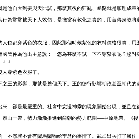
就是他自大到要與天比試，那麼其後的狂亂、暴斃就是順理成章
其行為常常被天下人效仿，是擔當有教化之責的，用言傳身教將
的人也都穿紫色的衣服，因此那個時候紫色的衣料價格很貴，用
相國管仲為他出主意說：「您為甚麼不試一下不穿紫衣呢？您對
。』」
沒人穿紫色衣服了。
下之王的影響，那就是整個天下。王的德行影響朝政甚至朝代的
出來，卻是最嚴重的。社會中怠慢神靈的現象開始出現，並且在
、泰山一帶，勢力漸漸推進到商朝的勢力範圍──中原地帶。《
的，不然就不會有賜馬賜物給季歷的事情了。武乙出兵打了勝仗