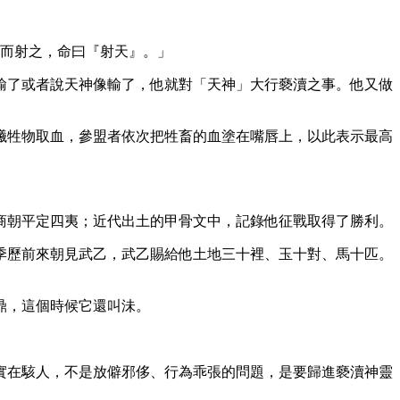
卬而射之，命曰『射天』。」
輸了或者說天神像輸了，他就對「天神」大行褻瀆之事。他又做
犧牲物取血，參盟者依次把牲畜的血塗在嘴唇上，以此表示最高
商朝平定四夷；近代出土的甲骨文中，記錄他征戰取得了勝利。
季歷前來朝見武乙，武乙賜給他土地三十裡、玉十對、馬十匹。
鼎，這個時候它還叫沬。
實在駭人，不是放僻邪侈、行為乖張的問題，是要歸進褻瀆神靈