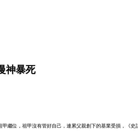
慢神暴死
祖甲繼位，祖甲沒有管好自己，連累父親創下的基業受損，《史記