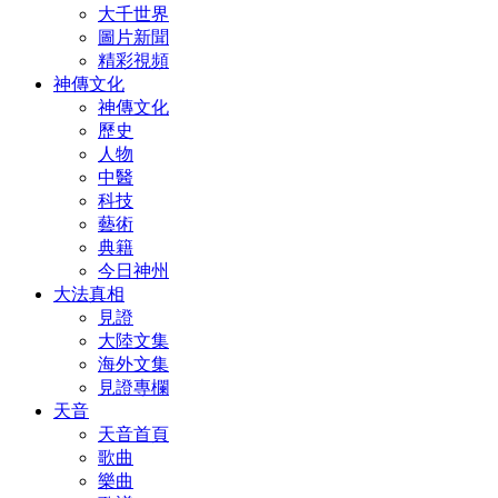
大千世界
圖片新聞
精彩視頻
神傳文化
神傳文化
歷史
人物
中醫
科技
藝術
典籍
今日神州
大法真相
見證
大陸文集
海外文集
見證專欄
天音
天音首頁
歌曲
樂曲