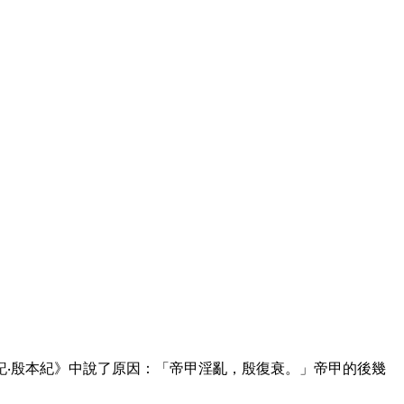
‧殷本紀》中說了原因：「帝甲淫亂，殷復衰。」帝甲的後幾