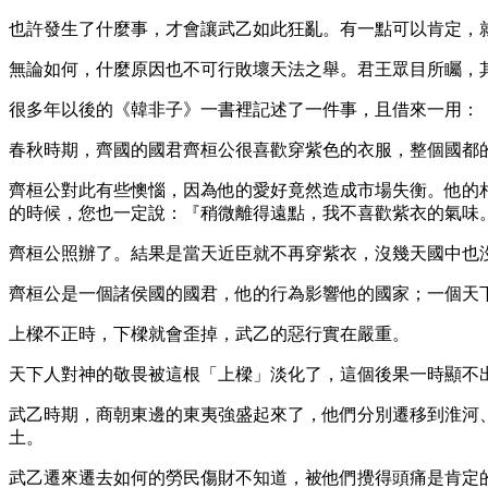
也許發生了什麼事，才會讓武乙如此狂亂。有一點可以肯定，
無論如何，什麼原因也不可行敗壞天法之舉。君王眾目所矚，
很多年以後的《韓非子》一書裡記述了一件事，且借來一用：
春秋時期，齊國的國君齊桓公很喜歡穿紫色的衣服，整個國都
齊桓公對此有些懊惱，因為他的愛好竟然造成市場失衡。他的
的時候，您也一定說：『稍微離得遠點，我不喜歡紫衣的氣味
齊桓公照辦了。結果是當天近臣就不再穿紫衣，沒幾天國中也
齊桓公是一個諸侯國的國君，他的行為影響他的國家；一個天
上樑不正時，下樑就會歪掉，武乙的惡行實在嚴重。
天下人對神的敬畏被這根「上樑」淡化了，這個後果一時顯不
武乙時期，商朝東邊的東夷強盛起來了，他們分別遷移到淮河
土。
武乙遷來遷去如何的勞民傷財不知道，被他們攪得頭痛是肯定