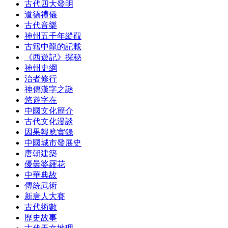
古代四大發明
道德禮儀
古代音樂
神州五千年縱觀
古籍中龍的記載
《西遊記》探秘
神州史綱
治者修行
神傳漢字之謎
悠遊字在
中國文化簡介
古代文化漫談
因果報應實錄
中國城市發展史
唐朝建築
優曇婆羅花
中華典故
傳統武術
新唐人大賽
古代術數
歷史故事