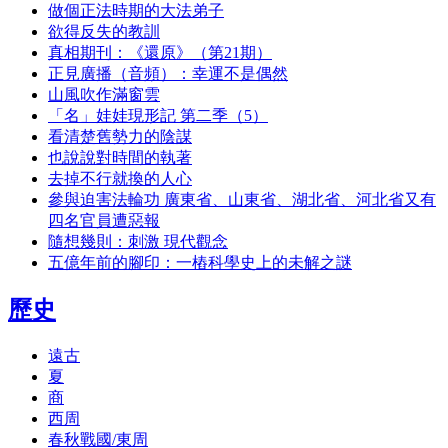
做個正法時期的大法弟子
欲得反失的教訓
真相期刊：《還原》（第21期）
正見廣播（音頻）：幸運不是偶然
山風吹作滿窗雲
「名」娃娃現形記 第二季（5）
看清楚舊勢力的陰謀
也說說對時間的執著
去掉不行就換的人心
參與迫害法輪功 廣東省、山東省、湖北省、河北省又有
四名官員遭惡報
隨想幾則：刺激 現代觀念
五億年前的腳印：一樁科學史上的未解之謎
歷史
遠古
夏
商
西周
春秋戰國/東周