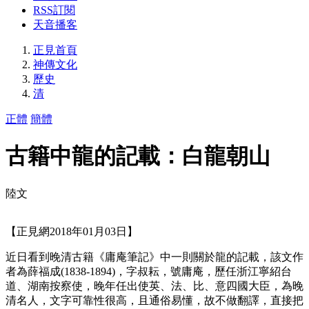
RSS訂閱
天音播客
正見首頁
神傳文化
歷史
清
正體
簡體
古籍中龍的記載：白龍朝山
陸文
【正見網2018年01月03日】
近日看到晚清古籍《庸庵筆記》中一則關於龍的記載，該文作
者為薛福成(1838-1894)，字叔耘，號庸庵，歷任浙江寧紹台
道、湖南按察使，晚年任出使英、法、比、意四國大臣，為晚
清名人，文字可靠性很高，且通俗易懂，故不做翻譯，直接把