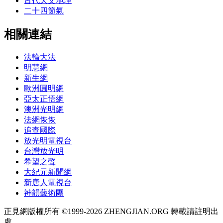
古代天文地理
二十四節氣
相關連結
法輪大法
明慧網
新生網
歐洲圓明網
亞太正悟網
澳洲光明網
法網恢恢
追查國際
放光明電視台
台灣放光明
希望之聲
大紀元新聞網
新唐人電視台
神韻藝術團
正見網版權所有 ©1999-2026 ZHENGJIAN.ORG 轉載請註明出
處