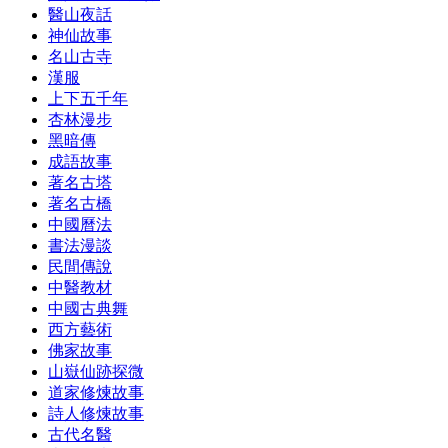
醫山夜話
神仙故事
名山古寺
漢服
上下五千年
杏林漫步
黑暗傳
成語故事
著名古塔
著名古橋
中國曆法
書法漫談
民間傳說
中醫教材
中國古典舞
西方藝術
佛家故事
山嶽仙跡探微
道家修煉故事
詩人修煉故事
古代名醫