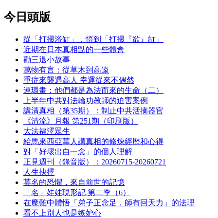
今日頭版
從「打掃浴缸」，悟到「打掃『欲』缸」
近期在日本真相點的一些體會
勸三退小故事
萬物有言：從草木到高遠
重症來襲遇高人 幸運從來不偶然
連環畫：他們都是為法而來的生命（二）
上半年中共對法輪功教師的迫害案例
講清真相（第35期）：制止中共活摘器官
《清流》月報 第251期（印刷版）
大法福澤眾生
給馬來西亞華人講真相的修煉經歷和心得
對「好壞出自一念」的個人理解
正見週刊（錄音版）：20260715-20260721
人生抉擇
莫名的恐懼，來自前世的記憶
「名」娃娃現形記 第二季（6）
在魔難中體悟「弟子正念足，師有回天力」的法理
看不上別人也是嫉妒心