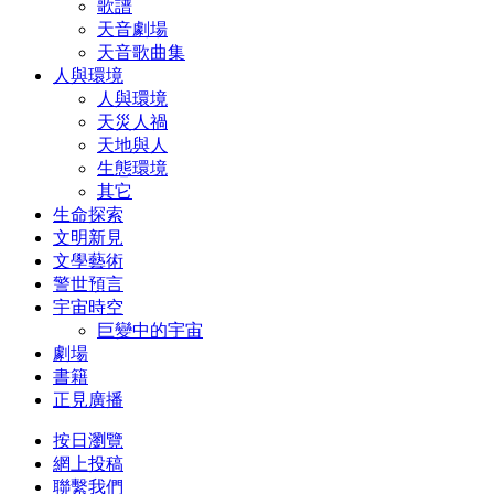
歌譜
天音劇場
天音歌曲集
人與環境
人與環境
天災人禍
天地與人
生態環境
其它
生命探索
文明新見
文學藝術
警世預言
宇宙時空
巨變中的宇宙
劇場
書籍
正見廣播
按日瀏覽
網上投稿
聯繫我們