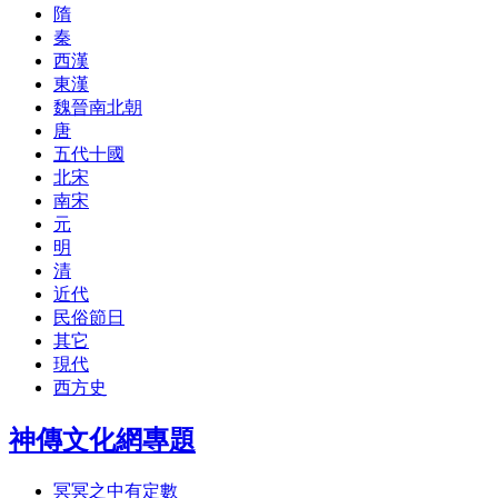
隋
秦
西漢
東漢
魏晉南北朝
唐
五代十國
北宋
南宋
元
明
清
近代
民俗節日
其它
現代
西方史
神傳文化網專題
冥冥之中有定數