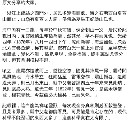
原文分享給大家。
「浙江上虞縣之西門外，居民多遵海而處。海之石塘西自夏蓋
山而止，山巔有夏蓋夫人廟，俗傳為夏禹王妃塗山氏也。
海中向有一白龍，每年於中秋前後，例必朝山一次，居民於此
數日內，見雲腳鱗生即指為龍，然其形，卒不得而見也。光緒
四年（1878年）八月十四日下午，涼雨新霽，海波如鏡，忽西
北方雲疊魚鱗，極其整密。俄有白光一道上沖霄漢，至半空夭
矯騰拿，變化不測 ，四爪畢現，全身盡露，鱗甲萬點尤覺分
明，但其首則模糊不辨。
頃之，龍尾亦隨波而上，盤旋空際，陡見其掉尾一掃，霎時間
黑風捲地，海水壁立，狂雨猛至，雷電交作，震山撼谷。迨雨
過天霽，則已月出東山。縣中父老皆謂四五十年來未見此瑞，
見則歲必大熟。道光二年（1822年）曾見一次，是歲禾稼倍
登，棉花豐稔。今茲歲必大穰矣，已而果然。」
記載裡，這白龍為祥瑞靈獸，每次現全身真容則必五穀豐登，
且見者眾多，縣中父老都能看見。可見龍是肯定存在的，現代
科學不能證明的東西太多了，這個科學實在太有限了。