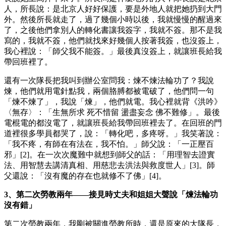
人，所長說：是北京人好好保護，要是外地人就把她扔到大門
外。然後所長就走了，過了幾個小時以後，我就慢慢的醒過來
了，之後他們拿別人的轉化書讓我簽字，我就不簽。那不是我
寫的，我就不簽，他們就找來好幾個人按著我簽，也沒簽上，
我心裡說：「師父我不能簽。」最後真沒簽上，就讓班長給我
帶回班裡了。
還有一次隊長把我叫到辦公室問我：煉不煉法輪功了？我說
煉，他們就用電針點我，兩個胳膊都被電破了，他們問一句
「煉不煉了」，我說「煉」，他們就電。我心裡就背《洪吟》
〈無存〉：「生無所求 死不惜留 盪盡妄念 佛不難修」。最後
電棍電的都沒電了，就讓班長給我帶回班裡去了。在回班的門
道裡很多學員都哭了，說：「轉化吧，多疼呀。」我笑著說：
「我不疼，有師在有法在，我不怕。」師父說：「一正壓百
邪」[2]。在一次次魔難中就想到師父的話：「用理智去證實
法、用智慧去講清真相、用慈悲去洪法與救度世人」[3]。師
父還說：「沒有魔的存在也就修不了佛」[4]。
3、第二次勞教兩年——接見時丈夫和姐姐大聲說「煉法輪功
沒有錯」
第二次勞教兩年，我剛被關進勞教所時，還是原來的大隊長，