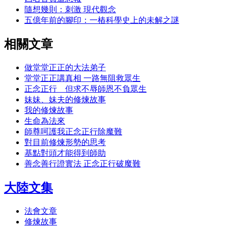
隨想幾則：刺激 現代觀念
五億年前的腳印：一樁科學史上的未解之謎
相關文章
做堂堂正正的大法弟子
堂堂正正講真相 一路無阻救眾生
正念正行 但求不辱師恩不負眾生
妹妹、妹夫的修煉故事
我的修煉故事
生命為法來
師尊呵護我正念正行除魔難
對目前修煉形勢的思考
基點對頭才能得到師助
善念善行證實法 正念正行破魔難
大陸文集
法會文章
修煉故事