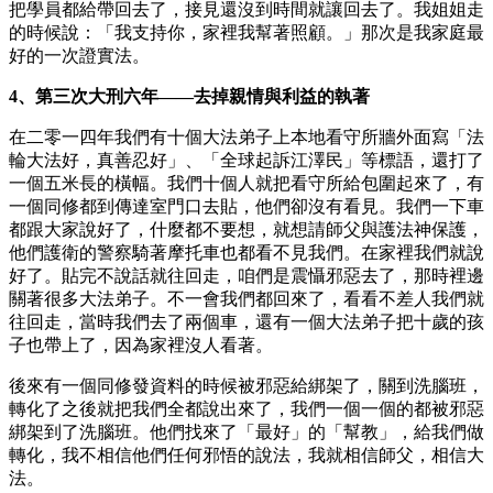
把學員都給帶回去了，接見還沒到時間就讓回去了。我姐姐走
的時候說：「我支持你，家裡我幫著照顧。」那次是我家庭最
好的一次證實法。
4、第三次大刑六年——去掉親情與利益的執著
在二零一四年我們有十個大法弟子上本地看守所牆外面寫「法
輪大法好，真善忍好」、「全球起訴江澤民」等標語，還打了
一個五米長的橫幅。我們十個人就把看守所給包圍起來了，有
一個同修都到傳達室門口去貼，他們卻沒有看見。我們一下車
都跟大家說好了，什麼都不要想，就想請師父與護法神保護，
他們護衛的警察騎著摩托車也都看不見我們。在家裡我們就說
好了。貼完不說話就往回走，咱們是震懾邪惡去了，那時裡邊
關著很多大法弟子。不一會我們都回來了，看看不差人我們就
往回走，當時我們去了兩個車，還有一個大法弟子把十歲的孩
子也帶上了，因為家裡沒人看著。
後來有一個同修發資料的時候被邪惡給綁架了，關到洗腦班，
轉化了之後就把我們全都說出來了，我們一個一個的都被邪惡
綁架到了洗腦班。他們找來了「最好」的「幫教」，給我們做
轉化，我不相信他們任何邪悟的說法，我就相信師父，相信大
法。