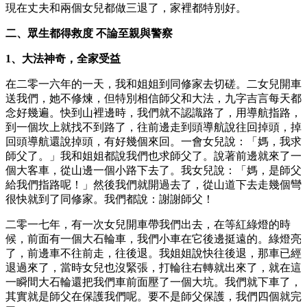
現在丈夫和兩個女兒都做三退了，家裡都特別好。
二、眾生都得救度 不論至親與警察
1、大法神奇，全家受益
在二零一六年的一天，我和姐姐到同修家去切磋。二女兒開車
送我們，她不修煉，但特別相信師父和大法，九字吉言每天都
念好幾遍。快到山裡邊時，我們就不認識路了，用導航指路，
到一個坎上就找不到路了，往前邊走到頭導航說往回掉頭，掉
回頭導航還說掉頭，有好幾個來回。一會女兒說：「媽，我求
師父了。」我和姐姐都說我們也求師父了。說著前邊就來了一
個大客車，從山邊一個小路下去了。我女兒說：「媽，是師父
給我們指路呢！」然後我們就開過去了，從山道下去走幾個彎
很快就到了同修家。我們都說：謝謝師父！
二零一七年，有一次女兒開車帶我們出去，在等紅綠燈的時
候，前面有一個大石輪車，我們小車在它後邊挺遠的。綠燈亮
了，前邊車不往前走，往後退。我姐姐說快往後退，那車已經
退過來了，當時女兒也沒緊張，打輪往右轉就出來了，就在這
一瞬間大石輪還把我們車前面壓了一個大坑。我們就下車了，
其實就是師父在保護我們呢。要不是師父保護，我們四個就完