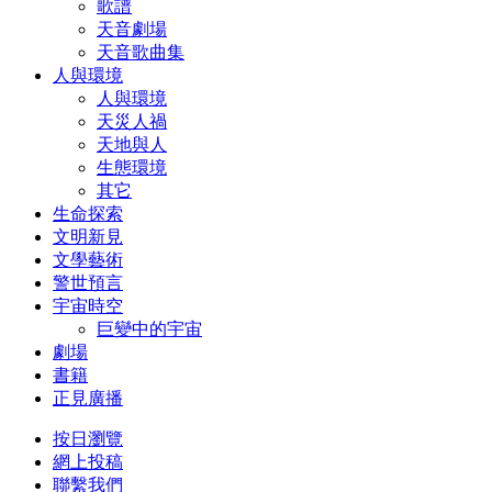
歌譜
天音劇場
天音歌曲集
人與環境
人與環境
天災人禍
天地與人
生態環境
其它
生命探索
文明新見
文學藝術
警世預言
宇宙時空
巨變中的宇宙
劇場
書籍
正見廣播
按日瀏覽
網上投稿
聯繫我們