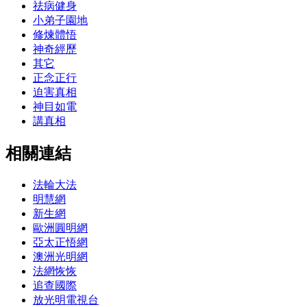
祛病健身
小弟子園地
修煉體悟
神奇經歷
其它
正念正行
迫害真相
神目如電
講真相
相關連結
法輪大法
明慧網
新生網
歐洲圓明網
亞太正悟網
澳洲光明網
法網恢恢
追查國際
放光明電視台