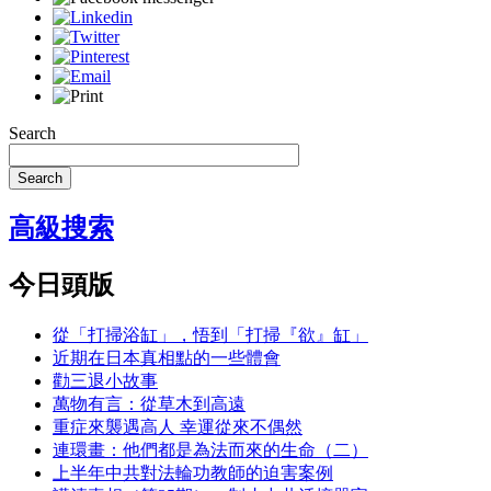
Search
Search
高級搜索
今日頭版
從「打掃浴缸」，悟到「打掃『欲』缸」
近期在日本真相點的一些體會
勸三退小故事
萬物有言：從草木到高遠
重症來襲遇高人 幸運從來不偶然
連環畫：他們都是為法而來的生命（二）
上半年中共對法輪功教師的迫害案例