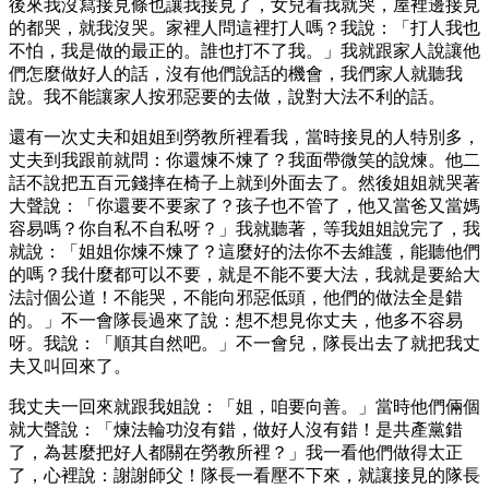
後來我沒寫接見條也讓我接見了，女兒看我就哭，屋裡邊接見
的都哭，就我沒哭。家裡人問這裡打人嗎？我說：「打人我也
不怕，我是做的最正的。誰也打不了我。」我就跟家人說讓他
們怎麼做好人的話，沒有他們說話的機會，我們家人就聽我
說。我不能讓家人按邪惡要的去做，說對大法不利的話。
還有一次丈夫和姐姐到勞教所裡看我，當時接見的人特別多，
丈夫到我跟前就問：你還煉不煉了？我面帶微笑的說煉。他二
話不說把五百元錢摔在椅子上就到外面去了。然後姐姐就哭著
大聲說：「你還要不要家了？孩子也不管了，他又當爸又當媽
容易嗎？你自私不自私呀？」我就聽著，等我姐姐說完了，我
就說：「姐姐你煉不煉了？這麼好的法你不去維護，能聽他們
的嗎？我什麼都可以不要，就是不能不要大法，我就是要給大
法討個公道！不能哭，不能向邪惡低頭，他們的做法全是錯
的。」不一會隊長過來了說：想不想見你丈夫，他多不容易
呀。我說：「順其自然吧。」不一會兒，隊長出去了就把我丈
夫又叫回來了。
我丈夫一回來就跟我姐說：「姐，咱要向善。」當時他們倆個
就大聲說：「煉法輪功沒有錯，做好人沒有錯！是共產黨錯
了，為甚麼把好人都關在勞教所裡？」我一看他們做得太正
了，心裡說：謝謝師父！隊長一看壓不下來，就讓接見的隊長