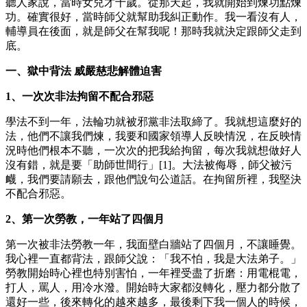
聽人家說，當時女兒才十歲。從那天起，我就開始到煉功點煉
功。確實很好，當時師父就幫助我糾正動作。我一看沒有人，
輔導員在後面，就是師父在幫我呢！那時我就決定跟師父走到
底。
一、獄中背法 威嚴慈悲解體迫害
1、一次次非法拘留不配合邪惡
學法不到一年，法輪功就被邪黨非法取締了。我就想這麼好的
法，他們不讓我們煉，我要和國家領導人反映情況，在反映情
況時他們根本不聽，一次次的把我給拘留，每次我就想做好人
沒有錯，就是要「助師世間行」[1]。大法被侮辱，師父被污
衊，我們要請願去，跟他們說句公道話。在拘留所裡，我堅決
不配合邪惡。
2、第一次勞教，一年站了四個月
第一次被非法勞教一年，我面壁白牆站了四個月，不讓睡覺。
我心裡一直都背法，跟師父說：「我不怕，我是大法弟子。」
勞教開始時心裡也特別害怕，一年裡受盡了折磨：用電棍電，
打人，罵人，用冷水潑。開始時大家都沒轉化，壓力都分散了
還好一些，後來轉化的越來越多，最後剩下我一個人的時候，