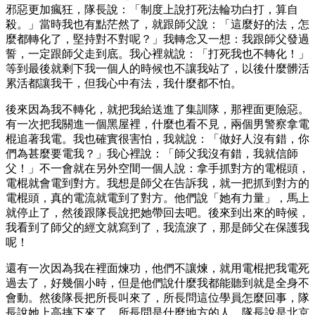
邪惡更加瘋狂，隊長說：「制度上說打死法輪功白打，算自
殺。」當時我也有點茫然了，就跟師父說：「這麼好的法，怎
麼都轉化了，堅持對不對呢？」我轉念又一想：我跟師父發過
誓，一定跟師父走到底。我心裡就說：「打死我也不轉化！」
等到最後就剩下我一個人的時候也不讓我站了，以後什麼髒活
累活都讓我干，但我心中有法，我什麼都不怕。
後來因為我不轉化，就把我給送進了集訓隊，那裡面更險惡。
有一次把我關進一個黑屋裡，什麼也看不見，兩個男警察拿電
棍追著我電。我也確實很害怕，我就說：「做好人沒有錯，你
們為甚麼要電我？」我心裡說：「師父我沒有錯，我就信師
父！」不一會就在另外空間一個人說：拿手抓對方的電棍頭，
電棍就會電到對方。我想是師父在告訴我，就一把抓到對方的
電棍頭，真的電流就電到了對方。他們說「她有力量」，馬上
就停止了，然後跟隊長說把她帶回去吧。後來到出來的時候，
我看到了師父的經文就寫到了，我流淚了，那是師父在保護我
呢！
還有一次因為我在裡面煉功，他們不讓煉，就用電棍把我電死
過去了，好幾個小時，但是他們說什麼我都能聽到就是全身不
會動。然後隊長把所長叫來了，所長問這位學員怎麼回事，隊
長說她上高摔下來了。所長問是什麼地方的人，隊長說是北京