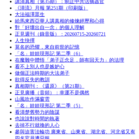
講清真相（第35期）：制止中共活摘器官
《清流》月報 第251期（印刷版）
大法福澤眾生
給馬來西亞華人講真相的修煉經歷和心得
對「好壞出自一念」的個人理解
正見週刊（錄音版）：20260715-20260721
人生抉擇
莫名的恐懼，來自前世的記憶
「名」娃娃現形記 第二季（6）
在魔難中體悟「弟子正念足，師有回天力」的法理
看不上別人也是嫉妒心
做個正法時期的大法弟子
欲得反失的教訓
真相期刊：《還原》（第21期）
正見廣播（音頻）：幸運不是偶然
山風吹作滿窗雲
「名」娃娃現形記 第二季（5）
看清楚舊勢力的陰謀
也說說對時間的執著
去掉不行就換的人心
參與迫害法輪功 廣東省、山東省、湖北省、河北省又有
四名官員遭惡報