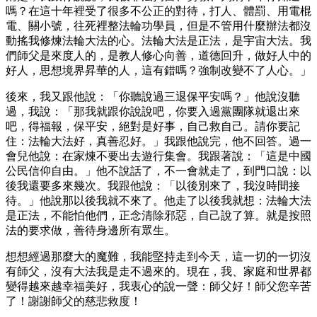
嗎？在這十年裡受了很多不公正的對待，打人、體罰、用電棍
電、關小號，往死裡整法輪功學員，但是不管用什麼辦法都沒
動搖我修煉法輪大法的心。法輪大法是正法，是宇宙大法。我
們師父是來度人的，是教人修心向善，道德回升，做好人中的
好人，思想境界昇華的人，這有錯嗎？強制改變不了人心。」
後來，我又跟他說：「你聽說過三退保平安嗎？」他說沒聽
過，我說：「那我就跟你說說吧，你要入過黨團隊就退出來
吧，得福報，保平安，絕對是好事，自己救自己。請你要記
住：法輪大法好，真善忍好。」我跟他說完，他不回答。過一
會兒他說：在家煉不要出去遊行集會。我跟著說：「這是中國
公民信仰自由。」他不說話了，不一會就走了，到門口說：以
後我還要多來幾次。我跟他說：「以後別來了，我沒時間接
待。」他說那以後我就不來了。他走了以後我就想：法輪大法
是正法，不能怕他們，正念清除邪惡，自己說了算。就是按照
法的要求做，善待身邊所有眾生。
想想經過那麼大的魔難，我能堅持走到今天，這一切的一切沒
有師父，沒有大法我是走不過來的。現在，我、家庭和世界都
變得越來越幸福美好，我衷心的說一聲：師父好！師父您辛苦
了！謝謝師父的慈悲救度！