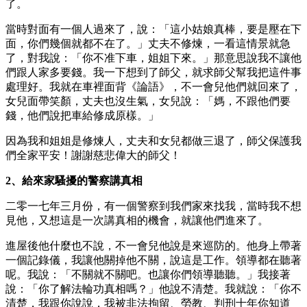
了。
當時對面有一個人過來了，說：「這小姑娘真棒，要是壓在下
面，你們幾個就都不在了。」丈夫不修煉，一看這情景就急
了，對我說：「你不准下車，姐姐下來。」那意思說我不讓他
們跟人家多要錢。我一下想到了師父，就求師父幫我把這件事
處理好。我就在車裡面背《論語》，不一會兒他們就回來了，
女兒面帶笑顏，丈夫也沒生氣，女兒說：「媽，不跟他們要
錢，他們說把車給修成原樣。」
因為我和姐姐是修煉人，丈夫和女兒都做三退了，師父保護我
們全家平安！謝謝慈悲偉大的師父！
2、給來家騷擾的警察講真相
二零一七年三月份，有一個警察到我們家來找我，當時我不想
見他，又想這是一次講真相的機會，就讓他們進來了。
進屋後他什麼也不說，不一會兒他說是來巡防的。他身上帶著
一個記錄儀，我讓他關掉他不關，說這是工作。領導都在聽著
呢。我說：「不關就不關吧。也讓你們領導聽聽。」我接著
說：「你了解法輪功真相嗎？」他說不清楚。我就說：「你不
清楚，我跟你說說，我被非法拘留、勞教、判刑十年你知道