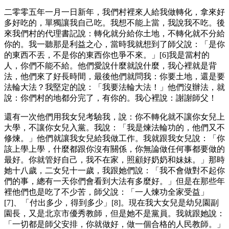
二零零五年一月一日新年，我們村裡來人給我做轉化，拿來好
多好吃的，單獨讓我自己吃。我想不能上當，我說我不吃。後
來我們村的代理書記說：轉化就分給你土地，不轉化就不分給
你的。我一聽那是利益之心，當時我就想到了師父說：「是你
的東西不丟，不是你的東西你也爭不來。」[6]我是當村的
人，你們不能不給。他們愛說什麼就說什麼，我心裡就是背
法，他們來了好長時間，最後他們就問我：你要土地，還是要
法輪大法？我堅定的說：「我要法輪大法！」他們沒辦法，就
說：你們村的地都分完了，有你的。我心裡說：謝謝師父！
還有一次他們用我女兒考驗我，說：你不轉化就不讓你女兒上
大學，不讓你女兒入黨。我說：「我是煉法輪功的，他們又不
修煉。」他們就讓我女兒給我做工作。我就跟我女兒說：「你
該上學上學，什麼都跟你沒有關係，你無論做任何事都要做的
最好。你就管好自己，我不在家，照顧好奶奶和妹妹。」那時
她十八歲，二女兒十一歲，我跟她們說：「我不會做對不起你
們的事，總有一天你們會看到大法有多麼好。」但是在那些年
裡他們也是吃了不少苦，師父說：「一人煉功全家受益」
[7]、「付出多少，得到多少」[8]。現在我大女兒是幼兒園副
園長，又是北京市優秀教師，但是她不是黨員。我就跟她說：
「一切都是師父安排，你就做好，做一個合格的人民教師。」