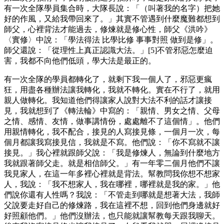
有一次全隊學員集合時，大隊長說：「（叫著我的名字）把她
好的作風，又給我帶回來了。」其實不管遇到什麼魔難都想到
師父，心裡背法才能過去，修煉就是修心性，師父《洪吟》
〈實修〉中說：「學法得法 比學比修 事事對照 做到是修」。
師父還說：「從理性上真正認識大法。」[5]不管邪惡怎麼迫
害，我都不向他們低頭，學大法是最正的。
有一次全隊的學員都轉化了，就剩下我一個人了，邪惡更瘋
狂，用盡各種辦法讓我轉化，我就不轉化。實在不行了，就用
親人做轉化。我知道他們得讓家人說對大法不利的話才讓接
見，我就想到了《轉法輪》中寫的：「親情、男女之情、父母
之情、感情、友情，做事講情份，處處離不了這個情」。他們
用親情轉化，我不配合，接見的人寫接見條，一個月一次，每
個月都讓我寫接見信，我就是不寫。他們說：「你不寫就不讓
接見。」我心裡就跟師父說：「我是修煉人，無論到什麼地方
我就跟著師父走。就是相信師父。」有一年零二個月他們不讓
我見家人，在這一年多裡心裡就是背法。幫教問我你想不想家
人，我說：「我不想家人，我在哪裡，哪裡就是我的家。」他
們說你還有人性嗎？我說：「不管走到哪就是想著大法，我師
父說要走好自己的修煉路，我在這裡不想，回到他們身邊就好
好照顧他們。」他們沒辦法，也只能就讓幫教每天跟我聊天。