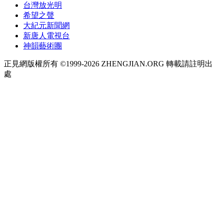
台灣放光明
希望之聲
大紀元新聞網
新唐人電視台
神韻藝術團
正見網版權所有 ©1999-2026 ZHENGJIAN.ORG 轉載請註明出
處