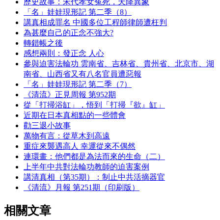
歷史故事：宋代孝女冤死，天降異象
「名」娃娃現形記 第二季（8）
講真相成罪名 中國多位工程師律師遭枉判
為甚麼自己的正念不強大?
轉錯帳之後
感想兩則：發正念 人心
參與迫害法輪功 雲南省、吉林省、貴州省、北京市、湖
南省、山西省又有八名官員遭惡報
「名」娃娃現形記 第二季（7）
《清流》正見周報 第952期
從「打掃浴缸」，悟到「打掃『欲』缸」
近期在日本真相點的一些體會
勸三退小故事
萬物有言：從草木到高遠
重症來襲遇高人 幸運從來不偶然
連環畫：他們都是為法而來的生命（二）
上半年中共對法輪功教師的迫害案例
講清真相（第35期）：制止中共活摘器官
《清流》月報 第251期（印刷版）
相關文章