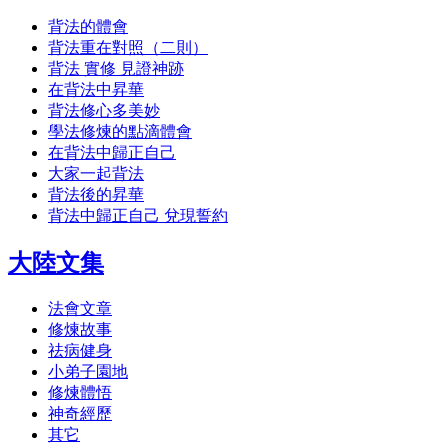
背法的體會
背法重在對照（二則）
背法 實修 見證神跡
在背法中昇華
背法修心多美妙
學法修煉的點滴體會
在背法中歸正自己
大家一起背法
背法後的昇華
背法中歸正自己 兌現誓約
大陸文集
法會文章
修煉故事
祛病健身
小弟子園地
修煉體悟
神奇經歷
其它