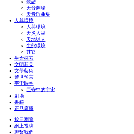
歌譜
天音劇場
天音歌曲集
人與環境
人與環境
天災人禍
天地與人
生態環境
其它
生命探索
文明新見
文學藝術
警世預言
宇宙時空
巨變中的宇宙
劇場
書籍
正見廣播
按日瀏覽
網上投稿
聯繫我們