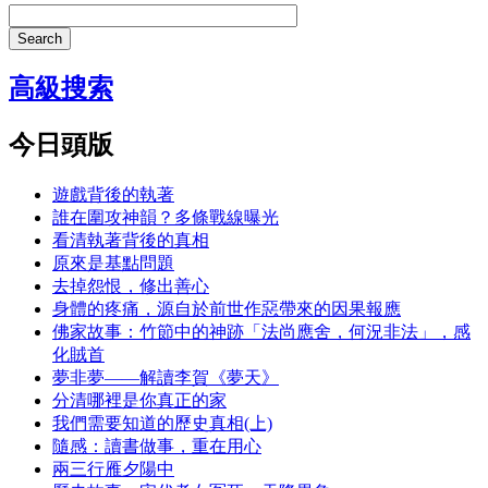
Search
高級搜索
今日頭版
遊戲背後的執著
誰在圍攻神韻？多條戰線曝光
看清執著背後的真相
原來是基點問題
去掉怨恨，修出善心
身體的疼痛，源自於前世作惡帶來的因果報應
佛家故事：竹節中的神跡「法尚應舍，何況非法」，感
化賊首
夢非夢——解讀李賀《夢天》
分清哪裡是你真正的家
我們需要知道的歷史真相(上)
隨感：讀書做事，重在用心
兩三行雁夕陽中