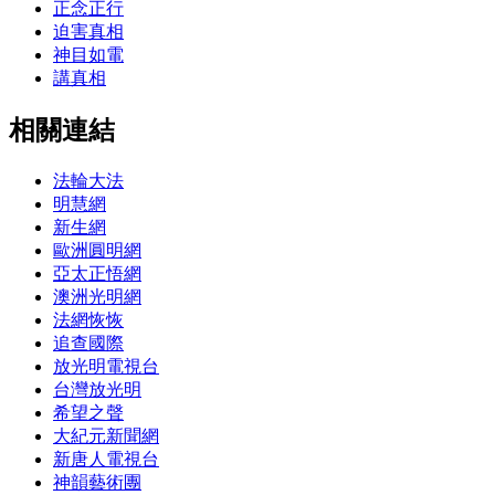
正念正行
迫害真相
神目如電
講真相
相關連結
法輪大法
明慧網
新生網
歐洲圓明網
亞太正悟網
澳洲光明網
法網恢恢
追查國際
放光明電視台
台灣放光明
希望之聲
大紀元新聞網
新唐人電視台
神韻藝術團