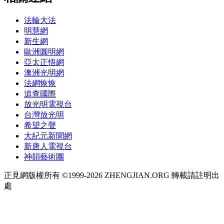
法輪大法
明慧網
新生網
歐洲圓明網
亞太正悟網
澳洲光明網
法網恢恢
追查國際
放光明電視台
台灣放光明
希望之聲
大紀元新聞網
新唐人電視台
神韻藝術團
正見網版權所有 ©1999-2026 ZHENGJIAN.ORG 轉載請註明出
處