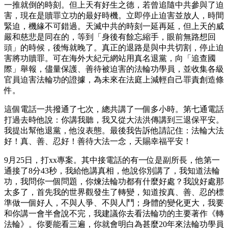
一推就倒的時刻。但上天有好生之德，若曾追隨中共參與了迫
害，現在是贖罪立功的最好時機。立即停止迫害並放人，時間
緊迫，機緣不可錯過。天滅中共的時刻一延再延，但上天的威
嚴和慈悲是同在的，等到「身後有餘忘縮手，眼前無路想回
頭」的時候，後悔就晚了。真正的退路是與中共切割，停止迫
害將功贖罪。可在海外大紀元網站用真名退黨，向「追查國
際」舉報，儘量保護、善待被迫害的法輪功學員，並收集各級
官員迫害法輪功的證據，為未來在法庭上減輕自己罪責創造條
件。
這個電話一共撥通了七次，總共講了一個多小時。第七通電話
打過去時他說：你講我聽，我又從大法洪傳講到三退保平安。
我提出幫他退黨，他沒表態。最後我告訴他請記住：法輪大法
好！真、善、忍好！善待大法一念，天賜幸福平安！
9月25日，打xx專案。其中接電話的有一位是副所長，他第一
通接了8分43秒，我給他講真相，他說你別講了，我知道法輪
功，我問你一個問題，你煉法輪功都有什麼好處？我說好處那
太多了，首先我的世界觀發生了轉變，知道按真、善、忍的標
準做一個好人，不與人爭、不與人鬥；身體的變化更大，我要
和你講一會半會說不完，我建議你去看法輪功的主要著作《轉
法輪》。你要能看三遍，你就會明白為甚麼20年來法輪功學員