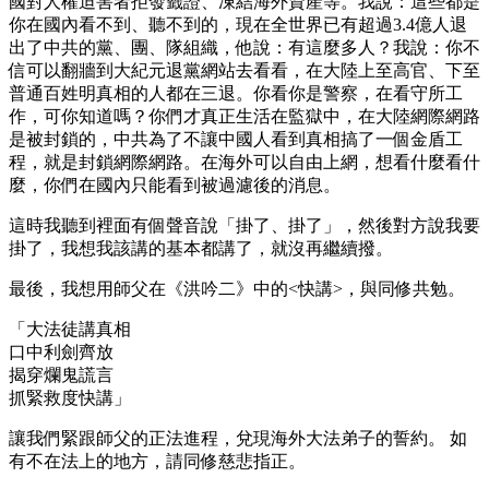
國對人權迫害者拒發籤證、凍結海外資產等。我說：這些都是
你在國內看不到、聽不到的，現在全世界已有超過3.4億人退
出了中共的黨、團、隊組織，他說：有這麼多人？我說：你不
信可以翻牆到大紀元退黨網站去看看，在大陸上至高官、下至
普通百姓明真相的人都在三退。你看你是警察，在看守所工
作，可你知道嗎？你們才真正生活在監獄中，在大陸網際網路
是被封鎖的，中共為了不讓中國人看到真相搞了一個金盾工
程，就是封鎖網際網路。在海外可以自由上網，想看什麼看什
麼，你們在國內只能看到被過濾後的消息。
這時我聽到裡面有個聲音說「掛了、掛了」，然後對方說我要
掛了，我想我該講的基本都講了，就沒再繼續撥。
最後，我想用師父在《洪吟二》中的<快講>，與同修共勉。
「大法徒講真相
口中利劍齊放
揭穿爛鬼謊言
抓緊救度快講」
讓我們緊跟師父的正法進程，兌現海外大法弟子的誓約。 如
有不在法上的地方，請同修慈悲指正。