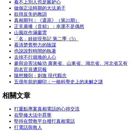
看不上別人也是嫉妒心
做個正法時期的大法弟子
欲得反失的教訓
真相期刊：《還原》（第21期）
正見廣播（音頻）：幸運不是偶然
山風吹作滿窗雲
「名」娃娃現形記 第二季（5）
看清楚舊勢力的陰謀
也說說對時間的執著
去掉不行就換的人心
參與迫害法輪功 廣東省、山東省、湖北省、河北省又有
四名官員遭惡報
隨想幾則：刺激 現代觀念
五億年前的腳印：一樁科學史上的未解之謎
相關文章
打重點專案真相電話的心得交流
在堅修大法中昇華
堅持在營救平台撥打真相電話
打電話與救人