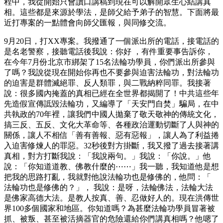
程中，我從開始只會讀口講稿到現在可以解開眾生心結講真
相。這些都是來源於學法，是師父給予弟子的智慧。下面將最
近打專案的一點體會向師父匯報，與同修交流。
9月20日，打XX專案。我撥通了一個派出所的電話，接電話的
是名老警察，接聽電話後我說：你好 ，有件重要事告訴你，
在今年7月份北京市綁架了15名法輪功學員，你們派出所參與
了嗎？我說從現在開始你再也不要參與迫害法輪功，對法輪功
的迫害是群體滅絕罪、反人類罪，與二戰納粹同罪。我接著
說：很多國內掩蓋的真相已經在全世界都揭開了！中共這些年
先造假宣傳詆毀法輪功，又編導了「天安門自焚」騙局，在中
共執政的70年裡，讓我們中國人拋棄了敬天敬神的傳統文化，
搞三反、五反、文化大革命等、各種政治運動切斷了人與神的
關係，讓人不相信「善有善報、惡有惡報」，讓人為了利益捲
入迫害修煉人的罪惡。32秒後對方掛斷，我又撥了過去接著講
真相，對方打斷我說：「我說兩句。」我說：「你說。」他
說：「你知道道教、佛教什麼的⋯⋯」我一聽，我知道他是想
把我的思路打亂，我就對他說法輪功也是修佛的，他問：「
法輪功也是修佛的？」， 我說：是呀，法輪佛法，法輪大法
是佛家高德大法。是教人按真、善、忍做好人的。現在洪傳世
界100多個國家和地區。你知道嗎？為甚麼法輪功學員冒著被
抓、被叛、甚至被活摘器官的危險還給你們講真相嗎？他嗯了