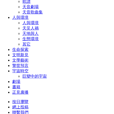
歌譜
天音劇場
天音歌曲集
人與環境
人與環境
天災人禍
天地與人
生態環境
其它
生命探索
文明新見
文學藝術
警世預言
宇宙時空
巨變中的宇宙
劇場
書籍
正見廣播
按日瀏覽
網上投稿
聯繫我們