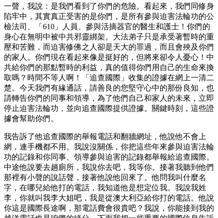
一聲，我說：是我們看到了你們的危險。看起來，我們同修身
陷牢中，其實真正受害的是你們，是所有參與迫害法輪功的公
檢法司、「610」人員、參與活摘器官的醫生和護士！你們的
身心在無明中被中共邪靈綁架。大法弟子只是承受著暫時的重
壓和苦難，而迫害修佛之人卻是天大的罪過，而且會殃及你們
的家人。你們現在看起來像是挺好的，但將來卻令人憂心！中
共給你們的那點暫時的利益，真的值得你們用自己的生命來換
取嗎？時間不等人啊！「追查國際」收集的證據在網上一清二
楚。今天我們有緣通話，請善良的您堅守心中的那份良知，也
請轉告你們的同事和領導，為了他們自己和家人的未來，立即
停止迫害法輪功，並向追查國際提供證據。關鍵時刻，這些證
據會幫助你們。
我告訴了他追查國際的舉報電話和翻牆網址，他說他不會上
網，連手機都不用。我說沒關係，你把這些年來參與迫害法輪
功的記錄和你同事、領導參與迫害的記錄都舉報給追查國際。
中途他說要去趟廁所，我說你去吧，我等你。接著我聽到他們
那裡有小聲的說話聲，接著他說他回來了。他問我叫什麼名
字，在哪兒給他打的電話，我知道他是想定位我。我說我姓
李，你就叫我李大姐吧，我是從澳大利亞給你打的電話。他說
你這是國際長途啊，那電話費會很貴吧？我說，你能接到我的