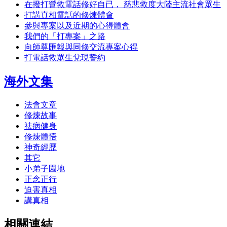
在撥打營救電話修好自已， 慈悲救度大陸主流社會眾生
打講真相電話的修煉體會
參與專案以及近期的心得體會
我們的「打專案」之路
向師尊匯報與同修交流專案心得
打電話救眾生兌現誓約
海外文集
法會文章
修煉故事
祛病健身
修煉體悟
神奇經歷
其它
小弟子園地
正念正行
迫害真相
講真相
相關連結