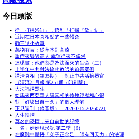
高級搜索
今日頭版
從「打掃浴缸」，悟到「打掃『欲』缸」
近期在日本真相點的一些體會
勸三退小故事
萬物有言：從草木到高遠
重症來襲遇高人 幸運從來不偶然
連環畫：他們都是為法而來的生命（二）
上半年中共對法輪功教師的迫害案例
講清真相（第35期）：制止中共活摘器官
《清流》月報 第251期（印刷版）
大法福澤眾生
給馬來西亞華人講真相的修煉經歷和心得
對「好壞出自一念」的個人理解
正見週刊（錄音版）：20260715-20260721
人生抉擇
莫名的恐懼，來自前世的記憶
「名」娃娃現形記 第二季（6）
在魔難中體悟「弟子正念足，師有回天力」的法理