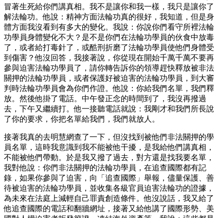
冒著生死給你們講真相。我不是讓你和我一樣，我只是讓你了
解法輪功。他說：精神方面法輪功真的很好，我知道，但是身
體方面我沒看到有多大的變化。我說：你說你們看守所裡法輪
功學員身體變化不大？是不是你們在法輪功學員的伙食中放毒
了，或者給打毒針了，或酷刑折磨了法輪功學員使他們身體受
到傷害？他沒回答，我接著說，你從現在開始千萬千萬不要再
參與迫害法輪功學員了，請你轉告訴你的領導趕快釋放被非法
關押的法輪功學員，或者保護好被迫害的法輪功學員，到大審
判時法輪功學員會為你們作證。他說：你給我們名單，我們釋
放。然後他掛了電話。中午發正念的時間到了，我沒再撥過
去，下午又繼續打。他一接聽電話就說：我剛才和我們所長說
了你的要求，你把名單給我們，我們就放人。
接著我真的去明慧網查了一下，但沒找到被他們非法關押的學
員名單，這時我意識到我不能被他干擾，是我給他們講真相，
不能被他們帶動。於是我又撥了過去，對方還是找我要名單，
我對他說：你們非法關押的法輪功學員，在追查國際都有記
錄，如果你參與了迫害，向「追查國際」舉報，儘量保護、善
待被迫害的法輪功學員，並收集各級官員迫害法輪功的證據，
為未來在法庭上減輕自己罪責創造條件。他沒說話，我又給了
他追查國際的電話和翻牆網址，接著又給他講了國際形勢、美