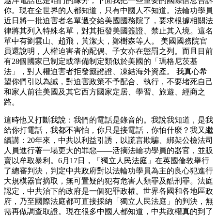
越洋電話也是咱們的緣分，下面我把一些重要的國際信息告訴
你。現在全世界的人都知道，只有中國人不知道。法輪功學員
近日將一批迫害者名單遞交給美國國務院了，要求根據相關法
律將其列入特殊名單，對其拒發美國簽證、禁止其入境。這名
單中有劉雲山、趙飛，黃潔夫，鄭樹森等人。 美國國務院官
員還說明，人權迫害者的配偶、子女亦在懲罰之列。而且目前
有28個國家已制定或準備制定類似於美國的「瑪格尼茨基
法」，對人權迫害者拒發籤證證、凍結海外資產。 我真心希
望你們引以為誡，對迫害政策不予配合、執行，不要堵死自己
和家人前往美國及其它西方國家定居、學習、旅遊、經商之
路。
這時他又打斷我說：我們的電話是錄音的。我說我知道，是我
給你打電話，我都不害怕，你只是接電話，你怕什麼？我又繼
續講：20年來，中共以利益引誘，以謊言欺騙、綁架公檢法司
人員進行著一場更大的罪惡——活摘法輪功學員的器官，並販
賣以牟取暴利。6月17日，「獨立人民法庭」在英國倫敦舉行
了總審判決，判定中共政府對以法輪功學員為主的良心犯進行
大規模器官摘取，無可置疑的犯有危害人類罪及酷刑罪。法庭
認定，中共治下的政府是一個犯罪政權。世界各國和各地區政
府，乃至國際法庭都可直接採納「獨立人民法庭」的判決，無
需再做調查取證。現在很多中國人都知道，中共政權真的到了