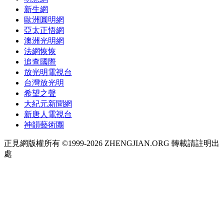
新生網
歐洲圓明網
亞太正悟網
澳洲光明網
法網恢恢
追查國際
放光明電視台
台灣放光明
希望之聲
大紀元新聞網
新唐人電視台
神韻藝術團
正見網版權所有 ©1999-2026 ZHENGJIAN.ORG 轉載請註明出
處