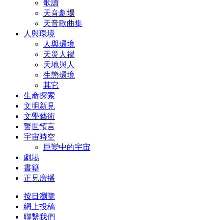
歌譜
天音劇場
天音歌曲集
人與環境
人與環境
天災人禍
天地與人
生態環境
其它
生命探索
文明新見
文學藝術
警世預言
宇宙時空
巨變中的宇宙
劇場
書籍
正見廣播
按日瀏覽
網上投稿
聯繫我們