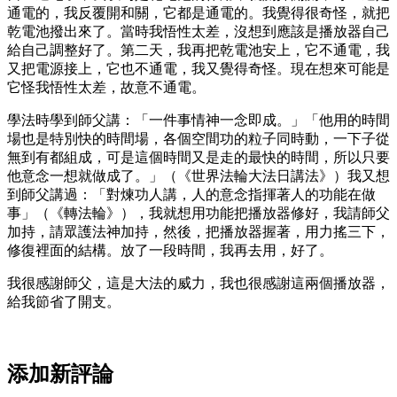
通電的，我反覆開和關，它都是通電的。我覺得很奇怪，就把
乾電池撥出來了。當時我悟性太差，沒想到應該是播放器自己
給自己調整好了。第二天，我再把乾電池安上，它不通電，我
又把電源接上，它也不通電，我又覺得奇怪。現在想來可能是
它怪我悟性太差，故意不通電。
學法時學到師父講：「一件事情神一念即成。」「他用的時間
場也是特別快的時間場，各個空間功的粒子同時動，一下子從
無到有都組成，可是這個時間又是走的最快的時間，所以只要
他意念一想就做成了。」（《世界法輪大法日講法》）我又想
到師父講過：「對煉功人講，人的意念指揮著人的功能在做
事」（《轉法輪》），我就想用功能把播放器修好，我請師父
加持，請眾護法神加持，然後，把播放器握著，用力搖三下，
修復裡面的結構。放了一段時間，我再去用，好了。
我很感謝師父，這是大法的威力，我也很感謝這兩個播放器，
給我節省了開支。
添加新評論