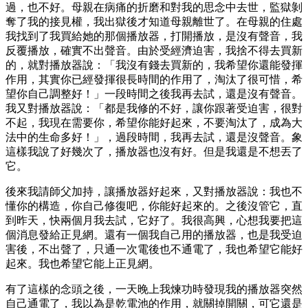
過，也不好。母親在病痛的折磨和對我的思念中去世，監獄剝
奪了我的接見權，我出獄後才知道母親離世了。在母親的住處
我找到了我買給她的那個播放器，打開播放，是沒有聲音，我
反覆播放，確實不出聲音。由於受經濟迫害，我捨不得去買新
的，就對播放器說：「我沒有錢去買新的，我希望你還能發揮
作用，其實你已經發揮很長時間的作用了，淘汰了很可惜，希
望你自己調整好！」一段時間之後我再去試，還是沒有聲音。
我又對播放器說：「都是我修的不好，讓你跟著受迫害，很對
不起，我現在需要你，希望你能好起來，不要淘汰了，成為大
法中的生命多好！」，過段時間，我再去試，還是沒聲音。象
這樣我說了好幾次了，播放器也沒有好。但是我還是不想丟了
它。
後來我請師父加持，讓播放器好起來，又對播放器說：我也不
懂你的構造，你自己修復吧，你能好起來的。之後沒管它，直
到昨天，快兩個月我去試，它好了。我很高興，心想我要把這
個消息發給正見網。還有一個我自己用的播放器，也是我受迫
害後，不出聲了，只通一次電後也不通電了，我也希望它能好
起來。我也希望它能上正見網。
有了這樣的念頭之後，一天晚上我煉功時發現我的播放器突然
自己通電了，我以為是乾電池的作用，就關掉開關，可它還是