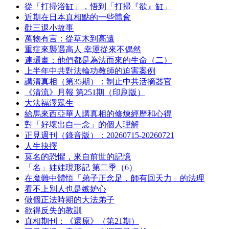
從「打掃浴缸」，悟到「打掃『欲』缸」
近期在日本真相點的一些體會
勸三退小故事
萬物有言：從草木到高遠
重症來襲遇高人 幸運從來不偶然
連環畫：他們都是為法而來的生命（二）
上半年中共對法輪功教師的迫害案例
講清真相（第35期）：制止中共活摘器官
《清流》月報 第251期（印刷版）
大法福澤眾生
給馬來西亞華人講真相的修煉經歷和心得
對「好壞出自一念」的個人理解
正見週刊（錄音版）：20260715-20260721
人生抉擇
莫名的恐懼，來自前世的記憶
「名」娃娃現形記 第二季（6）
在魔難中體悟「弟子正念足，師有回天力」的法理
看不上別人也是嫉妒心
做個正法時期的大法弟子
欲得反失的教訓
真相期刊：《還原》（第21期）