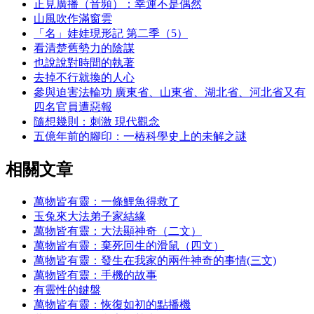
正見廣播（音頻）：幸運不是偶然
山風吹作滿窗雲
「名」娃娃現形記 第二季（5）
看清楚舊勢力的陰謀
也說說對時間的執著
去掉不行就換的人心
參與迫害法輪功 廣東省、山東省、湖北省、河北省又有
四名官員遭惡報
隨想幾則：刺激 現代觀念
五億年前的腳印：一樁科學史上的未解之謎
相關文章
萬物皆有靈：一條鯉魚得救了
玉兔來大法弟子家結緣
萬物皆有靈：大法顯神奇（二文）
萬物皆有靈：棄死回生的滑鼠（四文）
萬物皆有靈：發生在我家的兩件神奇的事情(三文)
萬物皆有靈：手機的故事
有靈性的鍵盤
萬物皆有靈：恢復如初的點播機