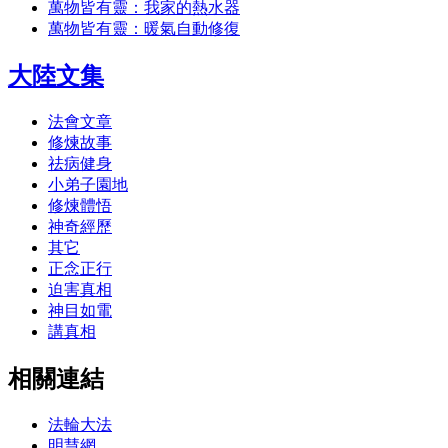
萬物皆有靈：我家的熱水器
萬物皆有靈：暖氣自動修復
大陸文集
法會文章
修煉故事
祛病健身
小弟子園地
修煉體悟
神奇經歷
其它
正念正行
迫害真相
神目如電
講真相
相關連結
法輪大法
明慧網