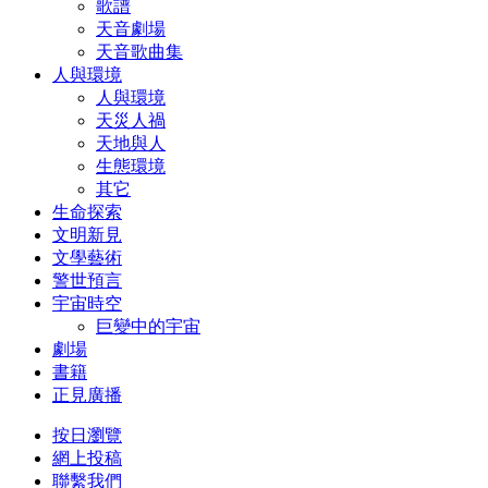
歌譜
天音劇場
天音歌曲集
人與環境
人與環境
天災人禍
天地與人
生態環境
其它
生命探索
文明新見
文學藝術
警世預言
宇宙時空
巨變中的宇宙
劇場
書籍
正見廣播
按日瀏覽
網上投稿
聯繫我們