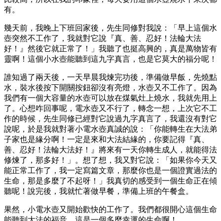
有。
幾天前，我晚上下班回家後，先生同修對我說：「早上這個水
壺突然不工作了，我就對它說『真、善、忍好！法輪大法
好！』然後它就正常了！」我聽了也挺高興的，真是萬物皆有
靈啊！這個小水壺能聽到這九字真言，也是它莫大的福分呢！
誰知過了兩天後，一天早晨我煉完功後，準備做早飯，先燒點
水，裝水後按下開關按鈕卻沒有亮燈，水壺又不工作了。因為
我們有一個大容量的水壺可以放在煤氣灶上燒水，我就先用上
了。心想咋回事呢，電水壺又不行了，轉念一想，上次它不工
作的時候，先生同修已經對它說過九字真言了，我還沒有對它
說呢，於是我就對著小電水壺真誠的說：「你能轉生在大法弟
子家也是緣分啊！一定是來和大法結緣的，你要記得『真、
善、忍好！法輪大法好！』將來有一天你轉生成人，就能得法
修煉了，那多好！」。想了想，我又對它說：「如果你今天又
能正常工作了，我一定寫篇文章，那麼你也是一個證實過法的
生命，那是多麼了不起呀！」我真切的感受到一個生命正在傾
聽呢！說完後，我就忙著做早餐，準備上班的午餐盒。
果然，小電水壺又開始歡快的工作了。我們都很開心這個生命
能聽到大法的福音，這是一個多麼幸運的生命啊！