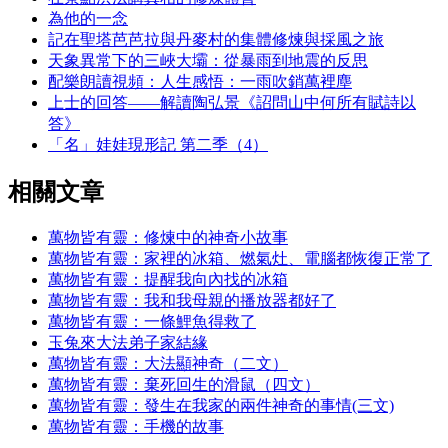
為他的一念
記在聖塔芭芭拉與丹麥村的集體修煉與採風之旅
天象異常下的三峽大壩：從暴雨到地震的反思
配樂朗讀視頻：人生感悟：一雨吹銷萬裡塵
上士的回答——解讀陶弘景《詔問山中何所有賦詩以
答》
「名」娃娃現形記 第二季（4）
相關文章
萬物皆有靈：修煉中的神奇小故事
萬物皆有靈：家裡的冰箱、燃氣灶、電腦都恢復正常了
萬物皆有靈：提醒我向內找的冰箱
萬物皆有靈：我和我母親的播放器都好了
萬物皆有靈：一條鯉魚得救了
玉兔來大法弟子家結緣
萬物皆有靈：大法顯神奇（二文）
萬物皆有靈：棄死回生的滑鼠（四文）
萬物皆有靈：發生在我家的兩件神奇的事情(三文)
萬物皆有靈：手機的故事