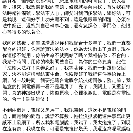
講真相，但覺的沒起作用，想這電腦用的時間長了，找人看
看，後來，我想還是我的問題，修煉就要向內找，首先我在學
法時精神溜號，學法不入心，師父叫我們多學法，學好法，可
是我呢，這個好字上功夫還不到，這是很嚴重的問題，必須在
法中歸正。還找到自己幹事心強，還有急躁心，爭鬥心，怨恨
心等很多的執著心。
我向內找後，和電腦溝通說你和我配合十多年了，我們一直都
配合的很好，你是證實法的法器，你為大法做出了貢獻，現在
你這樣不能用，你的生命不就完結了嗎？我相信你，不會的，
我給你時間，用你的機制調整自己，為你的生命負責，記住
「法輪大法好！真善忍好」，我等著你，我們一起跟師父回
家，決不能這樣就結束生命。你恢復好了我把這件事給你上
網。過一段時間，我要把這台電腦拿給技術同修，臨走前，我
無意的打開電腦再一看不是黑屏了，亮了，我關上，又重新打
開，真的神跡出現了，恢復原樣，心裡很激動。電腦是有靈性
的。合十！謝謝師父！
不到兩個月，電腦又黑屏了，我認識到，這次不是電腦的問
題，而是我的問題，說話不算數，拖拉沒抓緊把這件事寫出更
談不上發網了，所以我和電腦說：我錯了，我太拖拉了，到現
在沒有寫，我現在寫，可還是拖拉好幾天，我還沒寫呢電腦就