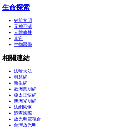
生命探索
史前文明
元神不滅
人體修煉
其它
生物醫學
相關連結
法輪大法
明慧網
新生網
歐洲圓明網
亞太正悟網
澳洲光明網
法網恢恢
追查國際
放光明電視台
台灣放光明