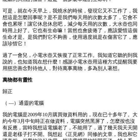
可是，就在今天早上，我燒水的時候，發現它又不工作了，我
想這是怎麼回事呢？是不是我們每天用的次數太多了，它會不
會也累呀！讓它休息休息吧，減少每天用的次數，大水壺也同
時用上好了。它也有生命嘛！當然也會疲倦了，應該愛惜這個
生命才是。是我們對它不夠善，使用過度就是在傷害它了，應
該珍惜它！
過了一會兒，小電水壺又恢復了正常工作。我知道它聽的到我
說的，也知道我在想什麼！感謝小電水壺用這種方式提醒我要
用慈悲善念對待他人，對待萬事萬物，多為別人著想。
萬物都有靈性
歸正
（ —）通靈的電腦
我的電腦是2009年10月購買做資料用的，現在已十多年了。大
約今年3月中旬時正在做資料，電腦突然黑屏了，怎麼按也沒
有反應，當時我想這電腦老了，不能用了，過了幾天我天天開
還是老樣子打不開。我想起《正見網》同修的文章，我也和它