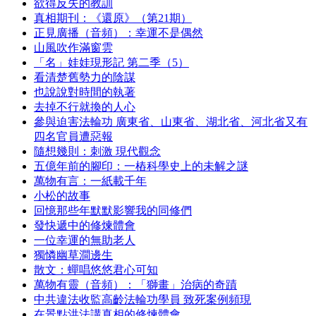
欲得反失的教訓
真相期刊：《還原》（第21期）
正見廣播（音頻）：幸運不是偶然
山風吹作滿窗雲
「名」娃娃現形記 第二季（5）
看清楚舊勢力的陰謀
也說說對時間的執著
去掉不行就換的人心
參與迫害法輪功 廣東省、山東省、湖北省、河北省又有
四名官員遭惡報
隨想幾則：刺激 現代觀念
五億年前的腳印：一樁科學史上的未解之謎
萬物有言：一紙載千年
小松的故事
回憶那些年默默影響我的同修們
發快遞中的修煉體會
一位幸運的無助老人
獨憐幽草澗邊生
散文：蟬唱悠悠君心可知
萬物有靈（音頻）：「獅畫」治病的奇蹟
中共違法收監高齡法輪功學員 致死案例頻現
在景點洪法講真相的修煉體會