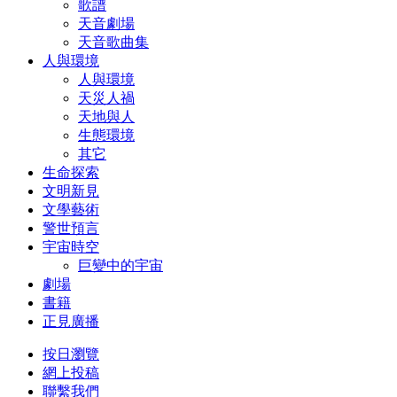
歌譜
天音劇場
天音歌曲集
人與環境
人與環境
天災人禍
天地與人
生態環境
其它
生命探索
文明新見
文學藝術
警世預言
宇宙時空
巨變中的宇宙
劇場
書籍
正見廣播
按日瀏覽
網上投稿
聯繫我們