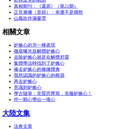
欲得反失的教訓
真相期刊：《還原》（第21期）
正見廣播（音頻）：幸運不是偶然
山風吹作滿窗雲
相關文章
妒嫉心的另一種表現
徹底曝光並解體妒嫉心
去除妒嫉心就是在解體邪靈
集體學法時找到了妒嫉心
修去妒嫉心的修煉體會
我所認識的妒嫉心的根源
再去妒嫉心
意識到妒嫉心
學古隨筆：見賢思齊焉，克服妒嫉心！
挖一顆心帶出一堆心
大陸文集
法會文章