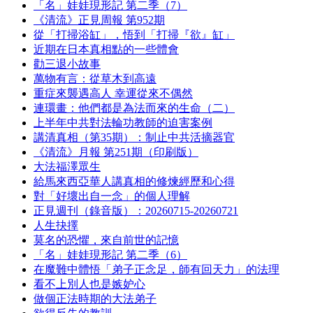
「名」娃娃現形記 第二季（7）
《清流》正見周報 第952期
從「打掃浴缸」，悟到「打掃『欲』缸」
近期在日本真相點的一些體會
勸三退小故事
萬物有言：從草木到高遠
重症來襲遇高人 幸運從來不偶然
連環畫：他們都是為法而來的生命（二）
上半年中共對法輪功教師的迫害案例
講清真相（第35期）：制止中共活摘器官
《清流》月報 第251期（印刷版）
大法福澤眾生
給馬來西亞華人講真相的修煉經歷和心得
對「好壞出自一念」的個人理解
正見週刊（錄音版）：20260715-20260721
人生抉擇
莫名的恐懼，來自前世的記憶
「名」娃娃現形記 第二季（6）
在魔難中體悟「弟子正念足，師有回天力」的法理
看不上別人也是嫉妒心
做個正法時期的大法弟子