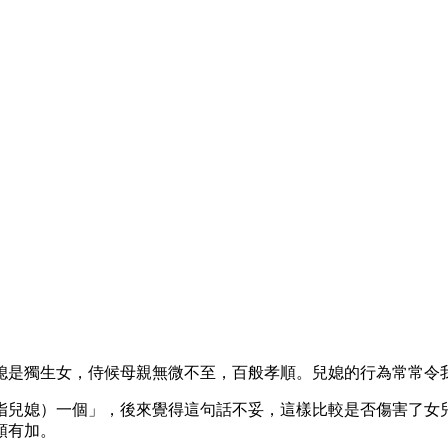
媳是獨生女，侍候母親無微不至，百般孝順。兒媳的行為常常令
指兒媳）一個」，後來覺得這句話不妥，這樣比較是否傷害了女
順有加。