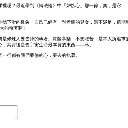
哪裡呢？最近學到《轉法輪》中「妒嫉心」那一節，奧，是它—
道德下滑的亂象，自己已經有一對孝順的兒女，還不滿足，還期
強大的執著啊！
樂是修煉人要去掉的執著。貪圖享樂、不想吃苦，是常人所追求
心，其背後是舊宇宙生命最本質的東西——私。
言一行都有我們要修的心，要去的執著。