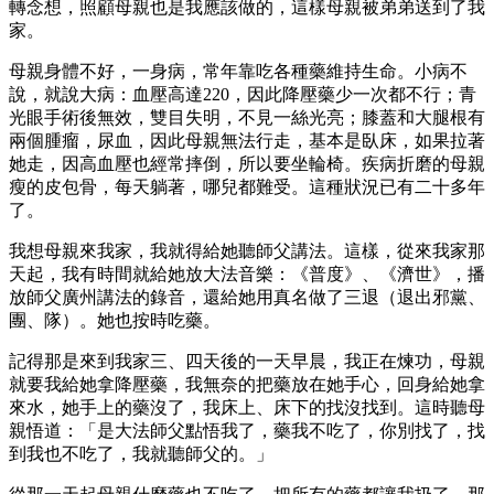
轉念想，照顧母親也是我應該做的，這樣母親被弟弟送到了我
家。
母親身體不好，一身病，常年靠吃各種藥維持生命。小病不
說，就說大病：血壓高達220，因此降壓藥少一次都不行；青
光眼手術後無效，雙目失明，不見一絲光亮；膝蓋和大腿根有
兩個腫瘤，尿血，因此母親無法行走，基本是臥床，如果拉著
她走，因高血壓也經常摔倒，所以要坐輪椅。疾病折磨的母親
瘦的皮包骨，每天躺著，哪兒都難受。這種狀況已有二十多年
了。
我想母親來我家，我就得給她聽師父講法。這樣，從來我家那
天起，我有時間就給她放大法音樂：《普度》、《濟世》，播
放師父廣州講法的錄音，還給她用真名做了三退（退出邪黨、
團、隊）。她也按時吃藥。
記得那是來到我家三、四天後的一天早晨，我正在煉功，母親
就要我給她拿降壓藥，我無奈的把藥放在她手心，回身給她拿
來水，她手上的藥沒了，我床上、床下的找沒找到。這時聽母
親悟道：「是大法師父點悟我了，藥我不吃了，你別找了，找
到我也不吃了，我就聽師父的。」