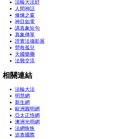
法輪大法好
人間神話
修煉之窗
神目如電
講真象短句
真象傳單
證實法攝影展
營救孤兒
天國樂團
法難交流
相關連結
法輪大法
明慧網
新生網
歐洲圓明網
亞太正悟網
澳洲光明網
法網恢恢
追查國際