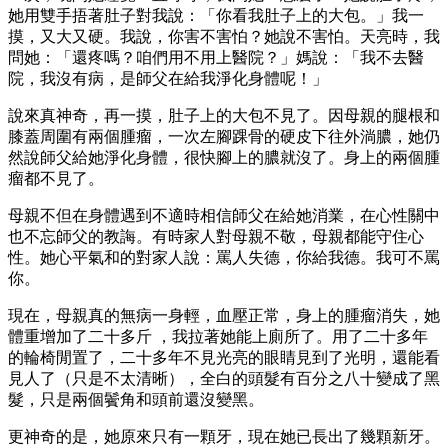
她用雙手捂著肚子對我說：「你看我肚子上的大包。」我一
摸，又大又硬。我說，你害不害怕？她說不害怕。天亮時，我
問她：「還疼嗎？咱們用不用上醫院？」媽說：「我不去醫
院，我沒有病，是師父在給我淨化身體呢！」
說來真神奇，再一摸，肚子上的大包不見了。因母親的腿根和
膝蓋周圍有兩個腫瘤，一次左腳踝骨的硬皮下往外淌膿，她仍
然說師父給她淨化身體，很快腳上的膿就沒了。身上的兩個腫
瘤都不見了。
母親不但在身體遇到不適時相信師父在給她消業，在心性關中
也不忘師父的教誨。有時家人對母親不敬，母親都能守住心
性。她心平氣和的對家人說：罵人失德，你給我德。我可不罵
你。
現在，母親真的無病一身輕，血壓正常，身上的腫瘤消失，她
體重增加了二十多斤 ，我拉著她能上廁所了。用了二十多年
的輪椅閒置了，二十多年不見光亮的眼睛見到了光明，還能看
見人了（只是不太清晰），全白的頭髮有百分之八十變成了黑
髮，只是兩個鬢角和頭前還沒變黑。
更神奇的是，她原來只有一顆牙，現在她已長出了幾顆新牙。