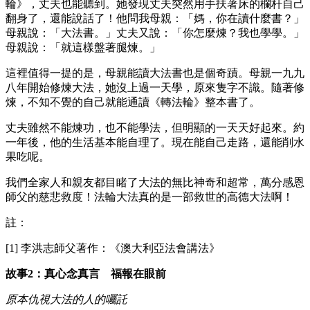
輪》，丈夫也能聽到。她發現丈夫突然用手扶著床的欄杆自己
翻身了，還能說話了！他問我母親：「媽，你在讀什麼書？」
母親說：「大法書。」丈夫又說：「你怎麼煉？我也學學。」
母親說：「就這樣盤著腿煉。」
這裡值得一提的是，母親能讀大法書也是個奇蹟。母親一九九
八年開始修煉大法，她沒上過一天學，原來隻字不識。隨著修
煉，不知不覺的自己就能通讀《轉法輪》整本書了。
丈夫雖然不能煉功，也不能學法，但明顯的一天天好起來。約
一年後，他的生活基本能自理了。現在能自己走路，還能削水
果吃呢。
我們全家人和親友都目睹了大法的無比神奇和超常，萬分感恩
師父的慈悲救度！法輪大法真的是一部救世的高德大法啊！
註：
[1] 李洪志師父著作：《澳大利亞法會講法》
故事2：真心念真言 福報在眼前
原本仇視大法的人的囑託