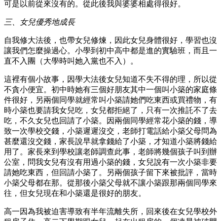
可是以前從來沒有的。從此後我與婆婆相處得很好。
三、女兒優秀地成長
自我修大法後，也帶女兒修煉，因此女兒身體很好，學習也沒
讓我們怎麼操過心。小學到初中高中都是進的實驗班，而且一
直不入團（大學時叫她入黨也不入）。
這裡有個小故事，因學大法後女兒知道不失不得的理，所以從
不貪小便宜。初中時她有三個好朋友其中一個叫小築的家庭條
件很好，另兩個同學就經常叫小築請她們吃東西或買禮物，有
時小築也要請我女兒吃，女兒都拒絕了，只有一次推託不了去
吃，不久女兒也回請了小築。因兩個同學經常花小築的錢，導
致一次學校交錢，小築遲遲沒交，老師打電話給小築父母問為
甚麼還沒交錢，家長說早就拿錢給了小築，才知道小築將錢給
用了。家長來到學校讓老師調查此事，老師將幾個孩子叫到辦
公室，問我女兒有沒有用過小築的錢，女兒說有一次小築非要
請她吃東西，但回請小築了。另兩個孩子留下來被批評，當時
小築父母都在那。從那後小築父母就不讓小築跟那兩個同學來
往，但女兒現在和小築還是很好的朋友。
高一因為我被迫害導致有半年流離失所，回來後在女兒學校外