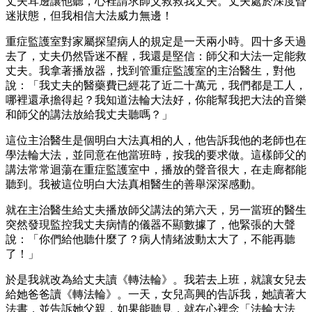
丈夫耳邊讓他聽，心裡請求師父救救我丈夫。丈夫處於深度昏
迷狀態，但我相信大法威力無邊！
重症監護室對家屬探望病人的規定是一天兩小時。四十多天過
去了，丈夫仍然昏迷不醒，我還是堅信：師父和大法一定能救
丈夫。我拿著播放器，找到管重症監護室的主治醫生，對他
說：「我丈夫的醫藥費已經花了近二十萬元，我們都是工人，
哪裡還承擔得起？我知道法輪大法好，你能幫我把大法的音樂
和師父的講法放給我丈夫聽嗎？」
這位主治醫生是個明白大法真相的人，他告訴我他的老師也在
學法輪大法，並同意在他當班時，按我的要求做。這樣師父的
講法常常迴蕩在重症監護室中，播放的聲音很大，在走廊都能
聽到。我被這位明白大法真相醫生的善舉深深感動。
就在主治醫生給丈夫播放師父講法的第六天，另一當班的醫生
突然發現監控我丈夫病情的儀器不顯數據了，他緊張的大聲
說：「你們給他聽什麼了？病人情緒波動太大了，不能再聽
了！」
於是我就改為給丈夫讀《轉法輪》。我若去上班，就讓女兒去
給她爸爸讀《轉法輪》。一天，女兒高興的告訴我，她讀著大
法書，並告訴她父親，如果能聽見，就在心裡念「法輪大法