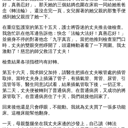
好，真善忍好」。那天她的三個姑媽也圍在床前一同給她爸爸
念《轉法輪》。還沒念完一頁，女兒握著的她父親的那隻手便
感到她父親捏了她一下。
在重症監護室的第五十五天，護士將昏迷的丈夫推去做檢查。
我急忙趴在他耳邊告訴他：快念「法輪大法好！真善忍好！」
並俯身不停的對著他念「九字真言」。當把他推到檢查室門口
時，丈夫的雙眼突然睜開了，頭還轉動著看了一下周圍。我太
激動了！慈悲的師父救活了丈夫！
檢查結果各項指標均有好轉。
第五十六天，我求師父加持，請醫生把插在丈夫喉管處的插管
取掉。當時丈夫身上插滿了管子，有插氣管、胃管、尿管、引
流管等等。醫生同意試試看，結果插氣管取下後，一切正常。
第二天，丈夫便被轉到了普通病房。在普通病房，又成功的將
尿管取下。在普通病房住了十天，我們就接他回家了。
回來後他還是只會睜眼，不能動。我就為丈夫買了一張多功能
床。這種床能幫他翻身。
一天，母親盤腿坐在我丈夫床邊的沙發上，自己讀《轉法