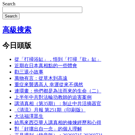
Search
Search
高級搜索
今日頭版
從「打掃浴缸」，悟到「打掃『欲』缸」
近期在日本真相點的一些體會
勸三退小故事
萬物有言：從草木到高遠
重症來襲遇高人 幸運從來不偶然
連環畫：他們都是為法而來的生命（二）
上半年中共對法輪功教師的迫害案例
講清真相（第35期）：制止中共活摘器官
《清流》月報 第251期（印刷版）
大法福澤眾生
給馬來西亞華人講真相的修煉經歷和心得
對「好壞出自一念」的個人理解