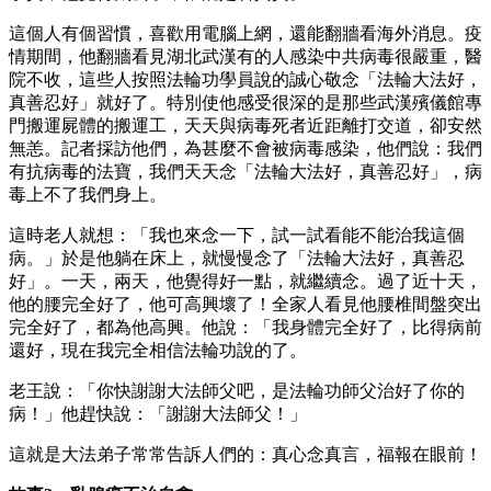
這個人有個習慣，喜歡用電腦上網，還能翻牆看海外消息。疫
情期間，他翻牆看見湖北武漢有的人感染中共病毒很嚴重，醫
院不收，這些人按照法輪功學員說的誠心敬念「法輪大法好，
真善忍好」就好了。特別使他感受很深的是那些武漢殯儀館專
門搬運屍體的搬運工，天天與病毒死者近距離打交道，卻安然
無恙。記者採訪他們，為甚麼不會被病毒感染，他們說：我們
有抗病毒的法寶，我們天天念「法輪大法好，真善忍好」，病
毒上不了我們身上。
這時老人就想：「我也來念一下，試一試看能不能治我這個
病。」於是他躺在床上，就慢慢念了「法輪大法好，真善忍
好」。一天，兩天，他覺得好一點，就繼續念。過了近十天，
他的腰完全好了，他可高興壞了！全家人看見他腰椎間盤突出
完全好了，都為他高興。他說：「我身體完全好了，比得病前
還好，現在我完全相信法輪功說的了。
老王說：「你快謝謝大法師父吧，是法輪功師父治好了你的
病！」他趕快說：「謝謝大法師父！」
這就是大法弟子常常告訴人們的：真心念真言，福報在眼前！