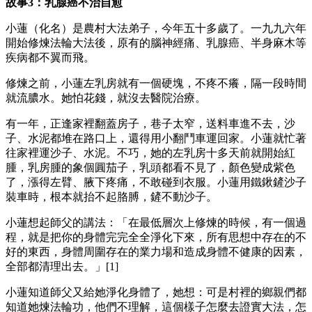
故事3：乳腺癌不治自愈
小蓮（化名）是農村大法弟子，今年五十多歲了。一九九六年
開始修煉法輪大法後，原有的腦神經痛、乳腺癌、半身麻木等
疾病都不翼而飛。
修煉之前，小蓮左乳房就有一個硬塊，不疼不癢，隔一段時間
就流膿水。她怕花錢，就沒去醫院治療。
有一年，正逢家裡翻蓋房子，巷子太窄，送料車進不去，沙
子、水泥都堆在路口上，還得用小翻鬥車運回家。小蓮就忙著
往家裡運沙子、水泥。不巧，她的左乳房十多天前就開始紅
腫，乳房腫的象個圓茄子，乳頭都看不見了，顏色變成紫色
了，漲得左臂、腋下疼痛，不敢碰到衣服。小蓮用鐵鍬鏟沙子
裝車時，根本就抬不起胳膊，鏟不動沙子。
小蓮想起師父的講法：「在最低層次上修煉的時候，有一個過
程，就是把你的身體完完全全淨化下來，所有思想中存在的不
好的東西，身體周圍存在的業力場和造成身體不健康的因素，
全部都清理出去。」[1]
小蓮知道師父又給她淨化身體了，她想：可是村裡的鄉親們都
知道她煉法輪功，他們不理解，這個樣子怎麼去證實大法，怎