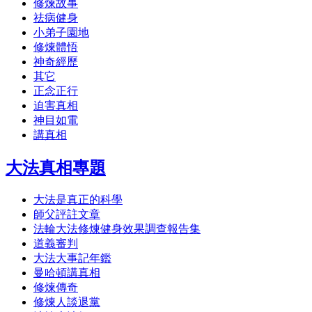
修煉故事
祛病健身
小弟子園地
修煉體悟
神奇經歷
其它
正念正行
迫害真相
神目如電
講真相
大法真相專題
大法是真正的科學
師父評註文章
法輪大法修煉健身效果調查報告集
道義審判
大法大事記年鑑
曼哈頓講真相
修煉傳奇
修煉人談退黨