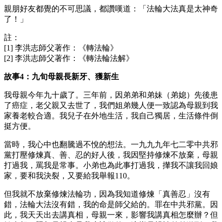
親朋好友都覺的不可思議，都讚嘆道：「法輪大法真是太神奇
了！」
註：
[1] 李洪志師父著作：《轉法輪》
[2] 李洪志師父著作：《轉法輪法解》
故事4：九旬母親長新牙、獲新生
我母親今年九十歲了。三年前，因弟弟和弟妹（弟媳）先後患
了癌症，老父親又去世了，我們姐弟幾人便一致認為母親到我
家養老較合適。我兒子在外地生活，我自己獨居，生活條件倒
挺方便。
當時，我心中也翻騰過不悅的想法。一九九九年七二零中共邪
黨打壓修煉真、善、忍的好人後，我因堅持修煉不放棄，母親
打過我，罵我是常事。小弟也為此事打過我，攆我不讓我回娘
家，要和我決裂，又要給我舉報110。
但我就不放棄修煉法輪功，因為我知道修煉「真善忍」沒有
錯，法輪大法沒有錯，我的命是師父給的。罪在中共邪黨。因
此，我天天出去講真相，母親一來，影響我講真相怎麼辦？但