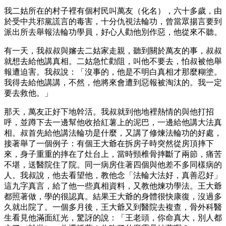
我二姑所在的村子裡有個村民叫萬友（化名），六十多歲，由
於受中共邪黨謊言的毒害，十分仇視法輪功，曾當眾揚言要到
派出所去舉報法輪功學員，好心人勸他別作惡，他從來不聽。
有一天，我叔叔與嬸去二姑家走親，聽到關於萬友的事，叔叔
就想去給他講真相。二姑急忙勸阻，叫他不要去，怕叔被他舉
報遭迫害。我叔說：「沒事的，他是不明白真相才那麼糊塗。
我得去給他講講，不然，他將來會遭到惡報被淘汰的。我一定
要去救他。」
那天，萬友正好下地幹活。我叔就到他地裡熱情的與他打招
呼，並蹲下去一邊幫他收拾紅薯上的泥巴，一邊給他講大法真
相。叔首先給他講法輪功是什麼，又講了修煉法輪功的好處，
接著舉了一個例子：有個王大爺在拆房子時突然從房頂摔下
來，身子重重的摔在了灶台上，當時頸椎骨摔斷了兩節，痛苦
不堪，送醫院住了院。同一病房住著四個與他差不多同樣病的
人。我叔說，他去看望他，教他念「法輪大法好，真善忍好」
這九字真言，給了他一些真相資料，又教他煉功學法。王大爺
都照著做，學的很認真。結果王大爺的身體很快康復，沒過多
久就出院了。一個多月後，王大爺又到醫院去複查，骨外科醫
生看見他滿面紅光，驚訝的說：「王老頭，你命真大，別人都