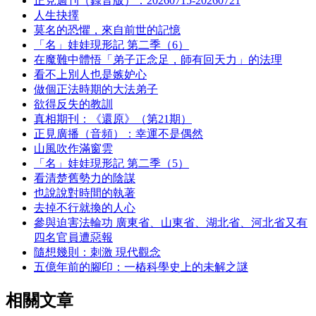
正見週刊（錄音版）：20260715-20260721
人生抉擇
莫名的恐懼，來自前世的記憶
「名」娃娃現形記 第二季（6）
在魔難中體悟「弟子正念足，師有回天力」的法理
看不上別人也是嫉妒心
做個正法時期的大法弟子
欲得反失的教訓
真相期刊：《還原》（第21期）
正見廣播（音頻）：幸運不是偶然
山風吹作滿窗雲
「名」娃娃現形記 第二季（5）
看清楚舊勢力的陰謀
也說說對時間的執著
去掉不行就換的人心
參與迫害法輪功 廣東省、山東省、湖北省、河北省又有
四名官員遭惡報
隨想幾則：刺激 現代觀念
五億年前的腳印：一樁科學史上的未解之謎
相關文章