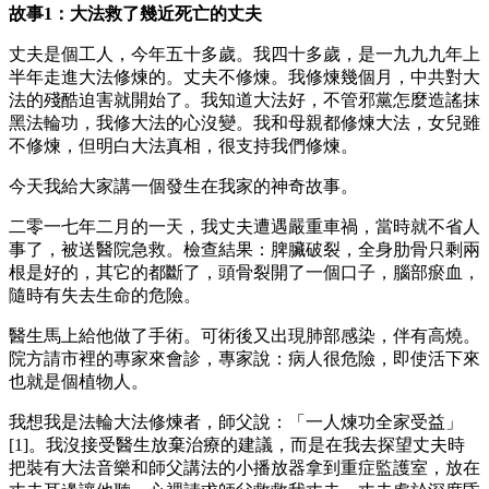
故事1：大法救了幾近死亡的丈夫
丈夫是個工人，今年五十多歲。我四十多歲，是一九九九年上
半年走進大法修煉的。丈夫不修煉。我修煉幾個月，中共對大
法的殘酷迫害就開始了。我知道大法好，不管邪黨怎麼造謠抹
黑法輪功，我修大法的心沒變。我和母親都修煉大法，女兒雖
不修煉，但明白大法真相，很支持我們修煉。
今天我給大家講一個發生在我家的神奇故事。
二零一七年二月的一天，我丈夫遭遇嚴重車禍，當時就不省人
事了，被送醫院急救。檢查結果：脾臟破裂，全身肋骨只剩兩
根是好的，其它的都斷了，頭骨裂開了一個口子，腦部瘀血，
隨時有失去生命的危險。
醫生馬上給他做了手術。可術後又出現肺部感染，伴有高燒。
院方請市裡的專家來會診，專家說：病人很危險，即使活下來
也就是個植物人。
我想我是法輪大法修煉者，師父說：「一人煉功全家受益」
[1]。我沒接受醫生放棄治療的建議，而是在我去探望丈夫時
把裝有大法音樂和師父講法的小播放器拿到重症監護室，放在