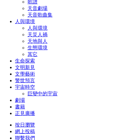
歌譜
天音劇場
天音歌曲集
人與環境
人與環境
天災人禍
天地與人
生態環境
其它
生命探索
文明新見
文學藝術
警世預言
宇宙時空
巨變中的宇宙
劇場
書籍
正見廣播
按日瀏覽
網上投稿
聯繫我們