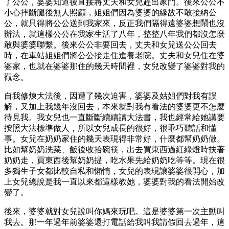
了公公，婆婆知道後直接將丈夫和女兒趕出家門。後來公公不
小心摔斷腿後無人照顧，姐姐們因為婆婆的緣故不敢接納公
公，就只得將公公送到我家來，反正我們隔得遠婆婆想鬧也沒
辦法，就這樣公公在我家生活了八年，整整八年我們都沒怎麼
敢與婆婆聯繫。後來公公非要回去，丈夫和女兒送公公回去
時，在車站姐姐們將公公接走住進養老院。丈夫和女兒住在婆
婆家，也就在婆婆那住的幾天時間裡，女兒改變了婆婆對我的
觀念。
自我修煉大法後，因遭了幾次迫害，婆婆及姑姐們對我有誤
解，又加上我幾年沒回去，本來就對我有看法的婆婆更不怎麼
待見我。我女兒也一直斷斷續續讀大法書，我也經常給她講要
按照大法標準做人，所以女兒成長的很好，很乖巧聽話和懂
事。女兒在奶奶家住的幾天表現得非常好，什麼都幫奶奶做。
比如幫奶奶洗菜、飯後收拾碗筷，出去買東西過紅綠燈時扶著
奶奶走，買東西後幫奶奶提，吃水果先給奶奶吃等等。現在很
多獨生子女都比較自私和懶惰，女兒的表現讓婆婆很開心，加
上女兒總說是我一直以來都這樣教她，婆婆對我的看法開始改
變了。
後來，婆婆就對女兒說叫你媽來玩吧。這是婆婆第一次主動叫
我去。那一年過年前婆婆還打電話給我叫我請假回去過年，這