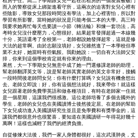
租房子住。高二下學期跟女兒一起在出租房的一個凌晨被破門
而入的警察從床上綁架進看守所，這兩次的迫害對女兒心裡有
些陰影，導致女兒那段時間沒有學法，加上心裡害怕，所以對
學習有所影響。當時她的狀況是只能考個二本的大學。高三時
我要求她再忙每天也要讀一小節《轉法輪》和煉一套功法，高
考時女兒沒什麼壓力，心態很好。結果超常發揮超過一本線幾
十分，英語還考了全校第一，老師都說她發揮超常，這就是修
大法的超常啊。由於志願沒填好，女兒雖然進了一本學校但專
業不太好，她當時有些氣餒。我勸她說：一切自有大法師父安
排，你來到這個學校肯定就有你來的理由。
果然，大一下學期女兒無意中成了她一門選修課老師的助理，
幫老師翻譯英文等，說是幫老師其實老師的英文非常好，接觸
一段時間後老師問女兒：你有什麼打算嗎？女兒說有機會想出
去。老師立即說：好，你有這個想法就好，我來帶你！就這樣
女兒跟著老師免費學英語和做各種項目，有時在老師家一住就
是一個星期，這讓我們很感激。這位老師培養了多個去國外的
學生，老師的女兒也在美國讀博士後然後定居。在老師的幫助
下女兒成功進入美國讀研究生並且是免學費和有獎學金的，這
讓我們都很意外也很驚喜，要知道在美國讀研一年得花好幾十
萬啊！這樣也減輕了我們的經濟負擔。
自從修煉大法後，我們一家人身體都很好，這次武漢肺炎，丈