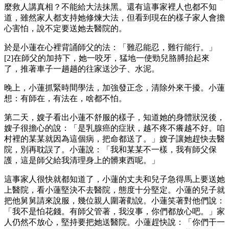
麼救人講真相？不能給大法抹黑。還有這事家裡人也都不知
道，雖然家人都支持她修煉大法，但看到現在的樣子家人會擔
心害怕，說不定要送她去醫院的。
於是小蓮在心裡背誦師父的法：「難忍能忍，難行能行。」
[2]在師父的加持下，她一咬牙，猛地一使勁兒胳膊抬起來
了，推著車子一趟趟的往家送沙子、水泥。
晚上，小蓮抓緊時間學法，加強發正念，清除外來干擾。小蓮
想：有師在，有法在，啥都不怕。
第二天，嫂子看出小蓮不舒服的樣子，知道她的身體狀況後，
嫂子很擔心的說：「是乳腺癌的症狀，越不疼不癢越不好。咱
村裡的某某就因為這個病，把命都送了。」嫂子讓她趕快去醫
院，別再耽誤了。小蓮說：「我和某某不一樣，我有師父保
護，這是師父給我清理身上的髒東西呢。」
這事家人很快就都知道了，小蓮的丈夫和兒子急得馬上要送她
上醫院，看小蓮堅決不去醫院，態度十分堅定。小蓮的兒子就
把他舅舅請來說服，幾位親人圍著勸說。小蓮笑著對他們說：
「我不是怕花錢。有師父管著，我沒事，你們都放心吧。」家
人仍然不放心，堅持要把她送醫院。小蓮趕快說：「你們干一