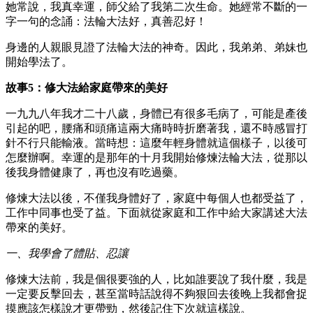
她常說，我真幸運，師父給了我第二次生命。她經常不斷的一
字一句的念誦：法輪大法好，真善忍好！
身邊的人親眼見證了法輪大法的神奇。因此，我弟弟、弟妹也
開始學法了。
故事5：修大法給家庭帶來的美好
一九九八年我才二十八歲，身體已有很多毛病了，可能是產後
引起的吧，腰痛和頭痛這兩大痛時時折磨著我，還不時感冒打
針不行只能輸液。當時想：這麼年輕身體就這個樣子，以後可
怎麼辦啊。幸運的是那年的十月我開始修煉法輪大法，從那以
後我身體健康了，再也沒有吃過藥。
修煉大法以後，不僅我身體好了，家庭中每個人也都受益了，
工作中同事也受了益。下面就從家庭和工作中給大家講述大法
帶來的美好。
一、我學會了體貼、忍讓
修煉大法前，我是個很要強的人，比如誰要說了我什麼，我是
一定要反擊回去，甚至當時話說得不夠狠回去後晚上我都會捉
摸應該怎樣說才更帶勁，然後記住下次就這樣說。