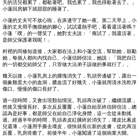
天的活兒都累了，都歇著吧。我也累了，我也得歇著去了。」
小蓮回房躺下就甜甜的睡著了。
小蓮的丈夫可不放心啦，在床邊守了她一夜。第二天早上，小
蓮的丈夫用手撫摸她的腳心，試試還熱乎吧，看看還活著嗎？
小蓮「噗」的一聲笑了，她對丈夫說：「甭試了，我還活著，
是師父保護著我呢！」
村裡的同修知道後，大家都在法上和小蓮交流，幫助她，鼓勵
她，每個人都向內找自己。小蓮信師信法，她說：「我把自己
的一切都交給師父了，只管做大法弟子該做的事就行了」。
幾天以後，小蓮乳房上的腫塊消失了，乳頭旁邊破了，露出一
個象雞蛋大小的血洞，膿血流了好幾天，小蓮就用清水洗乾淨
傷口。慢慢的傷口長好了。
過一段時間，又會出現類似情況。乳頭再次破了，繼續流膿，
然後又慢慢長好。多次反反覆覆，小蓮自始至終信師信法，總
認為是好事，都是師父在給自己淨化身體，這一念從未動搖
過。經過半年的時間，乳頭表皮紅腫終於消失了，壞皮比蔥皮
兒還薄，小蓮用手撕去壞皮，很快就長出新的皮膚，從此再沒
反覆，乳房痊癒了。前後半年，小蓮闖過了這個病業大關。