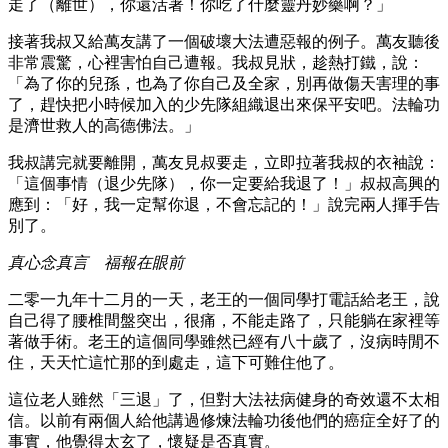
走了（離世），你還活著！你吃了什麼靈丹妙藥啊？」
接著我叔又給萬友講了一個破壞大法遭惡報的例子。萬友聽後
非常震驚，心裡害怕自己遭報。我叔見狀，趁熱打鐵，說：
「為了你的兒孫，也為了你自己及全家，別再做傷天害理的事
了，趕快把小時候加入的少先隊組織退出來保平安吧。法輪功
是濟世救人的高德佛法。」
我叔講完就要離開，萬友見叔要走，立即拉著我叔的衣袖說：
「這個事情（退少先隊），你一定要給我退了！」叔叔高興的
應到：「好，我一定幫你退，不會忘記的！」說完兩人揮手告
別了。
真心念真言 福報在眼前
二零一九年十二月的一天，老王的一個同學打電話給老王，說
自己得了腰椎間盤突出，很痛，不能走路了，只能躺在家裡等
著做手術。老王的這個同學雖然已經有八十歲了，沒病時閒不
住，天天忙這忙那的到處走，這下可難住他了。
這位老人雖然「三退」了，但對大法祛病健身的奇效還不太相
信。以前有兩個人給他講過修煉法輪功後他們的癌症全好了的
事實，他覺得太玄了，懷疑是否真實。