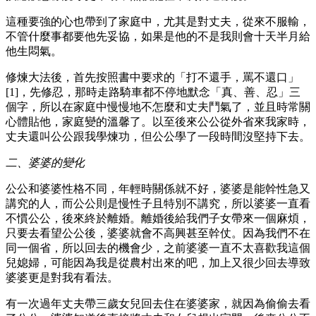
這種要強的心也帶到了家庭中，尤其是對丈夫，從來不服輸，
不管什麼事都要他先妥協，如果是他的不是我則會十天半月給
他生悶氣。
修煉大法後，首先按照書中要求的「打不還手，罵不還口」
[1]，先修忍，那時走路騎車都不停地默念「真、善、忍」三
個字，所以在家庭中慢慢地不怎麼和丈夫鬥氣了，並且時常關
心體貼他，家庭變的溫馨了。以至後來公公從外省來我家時，
丈夫還叫公公跟我學煉功，但公公學了一段時間沒堅持下去。
二、婆婆的變化
公公和婆婆性格不同，年輕時關係就不好，婆婆是能幹性急又
講究的人，而公公則是慢性子且特別不講究，所以婆婆一直看
不慣公公，後來終於離婚。離婚後給我們子女帶來一個麻煩，
只要去看望公公後，婆婆就會不高興甚至幹仗。因為我們不在
同一個省，所以回去的機會少，之前婆婆一直不太喜歡我這個
兒媳婦，可能因為我是從農村出來的吧，加上又很少回去導致
婆婆更是對我有看法。
有一次過年丈夫帶三歲女兒回去住在婆婆家，就因為偷偷去看