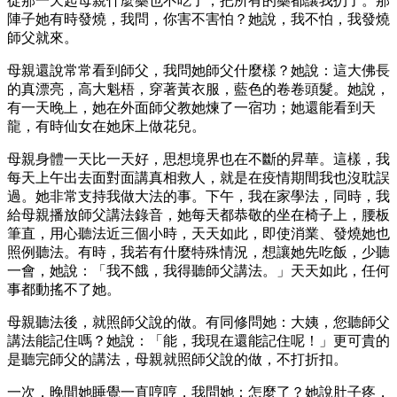
從那一天起母親什麼藥也不吃了，把所有的藥都讓我扔了。那
陣子她有時發燒，我問，你害不害怕？她說，我不怕，我發燒
師父就來。
母親還說常常看到師父，我問她師父什麼樣？她說：這大佛長
的真漂亮，高大魁梧，穿著黃衣服，藍色的卷卷頭髮。她說，
有一天晚上，她在外面師父教她煉了一宿功；她還能看到天
龍，有時仙女在她床上做花兒。
母親身體一天比一天好，思想境界也在不斷的昇華。這樣，我
每天上午出去面對面講真相救人，就是在疫情期間我也沒耽誤
過。她非常支持我做大法的事。下午，我在家學法，同時，我
給母親播放師父講法錄音，她每天都恭敬的坐在椅子上，腰板
筆直，用心聽法近三個小時，天天如此，即使消業、發燒她也
照例聽法。有時，我若有什麼特殊情況，想讓她先吃飯，少聽
一會，她說：「我不餓，我得聽師父講法。」天天如此，任何
事都動搖不了她。
母親聽法後，就照師父說的做。有同修問她：大姨，您聽師父
講法能記住嗎？她說：「能，我現在還能記住呢！」更可貴的
是聽完師父的講法，母親就照師父說的做，不打折扣。
一次，晚間她睡覺一直哼哼，我問她：怎麼了？她說肚子疼，