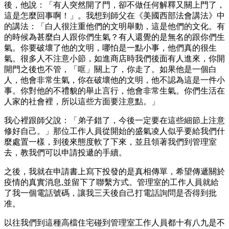
後，他說：「有人突然開了門，卻不做任何解釋又關上門了，
這是怎麼回事啊！」。我想到師父在《美國西部法會講法》中
的講法：「白人很注重他們的文明舉動，這是他們的文化。有
的時候為甚麼白人跟你們生氣？有人還覺的是無名的跟你們生
氣。你要破壞了他的文明，哪怕是一點小事，他們真的很生
氣。很多人不注意小節，如進商店時我們後面有人進來，你開
開門之後也不管，「哐」關上了，你走了。如果他是一個白
人，他會非常生氣，你在破壞他的文明，他不認為這是一件小
事。你對他的不禮貌的舉止言行，他會非常生氣。你們生活在
人家的社會裡，所以這些方面要注意點。」
我心裡跟師父說：「弟子錯了，今後一定要在這些細節上注意
修好自己。」那位工作人員從開始的盛氣凌人似乎要給我們什
麼處置一樣，到後來態度軟了下來，並且領著我們到管理室
去，教我們可以申請投遞的手續。
之後，我就在申請書上寫下投發的是真相傳單，希望傳遞關於
疫情的真實消息,並留下了聯繫方式。管理室的工作人員就給
了我一個電話號碼，讓我三天後自己打電話詢問是否得到批
准。
以往我們到這種高檔住宅碰到管理室工作人員都十有八九是不