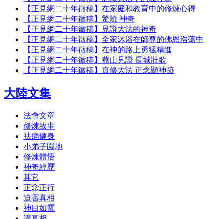
【正見網二十年徵稿】在家庭和教育中的修煉心得
【正見網二十年徵稿】驚險 神奇
【正見網二十年徵稿】見證大法的神奇
【正見網二十年徵稿】全家沐浴在師尊的佛恩浩蕩中
【正見網二十年徵稿】在神的路上勇猛精進
【正見網二十年徵稿】燕山見證 長城壯歌
【正見網二十年徵稿】真修大法 正念顯神跡
大陸文集
法會文章
修煉故事
祛病健身
小弟子園地
修煉體悟
神奇經歷
其它
正念正行
迫害真相
神目如電
講真相