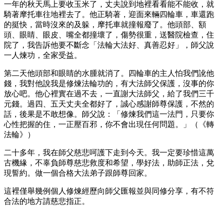
一年的秋天馬上要收玉米了，丈夫說到地裡看看能不能收，就
騎著摩托車往地裡去了。他正騎著，迎面來輛四輪車，車還跑
的挺快，當時沒來的及躲，摩托車就撞報廢了。他頭部、額
頭、眼睛、眼皮、嘴全都撞壞了，傷勢很重，送醫院檢查，住
院了，我告訴他要不斷念「法輪大法好、真善忍好」，師父說
一人煉功，全家受益。
第二天他頭部和眼睛的水腫就消了。四輪車的主人怕我們訛他
錢，我對他說我是修煉法輪功的，有大法師父保護，沒事的你
放心吧。他心裡實在過不去，一直謝大法師父，給了我們三千
元錢。過四、五天丈夫全都好了，誠心感謝師尊保護，不然的
話，後果是不敢想像。師父說：「修煉我們這一法門，只要你
心性把握的住，一正壓百邪，你不會出現任何問題。」（《轉
法輪》）
二十多年，我在師父慈悲呵護下走到今天。我一定要珍惜這萬
古機緣，不辜負師尊慈悲救度和希望，學好法，助師正法，兌
現誓約。做一個合格大法弟子跟師尊回家。
這裡僅舉幾例個人修煉經歷向師父匯報並與同修分享，有不符
合法的地方請慈悲指正。