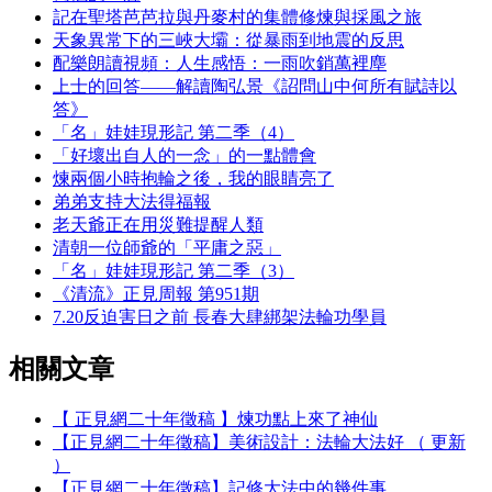
記在聖塔芭芭拉與丹麥村的集體修煉與採風之旅
天象異常下的三峽大壩：從暴雨到地震的反思
配樂朗讀視頻：人生感悟：一雨吹銷萬裡塵
上士的回答——解讀陶弘景《詔問山中何所有賦詩以
答》
「名」娃娃現形記 第二季（4）
「好壞出自人的一念」的一點體會
煉兩個小時抱輪之後，我的眼睛亮了
弟弟支持大法得福報
老天爺正在用災難提醒人類
清朝一位師爺的「平庸之惡」
「名」娃娃現形記 第二季（3）
《清流》正見周報 第951期
7.20反迫害日之前 長春大肆綁架法輪功學員
相關文章
【 正見網二十年徵稿 】煉功點上來了神仙
【正見網二十年徵稿】美術設計：法輪大法好 （ 更新
）
【正見網二十年徵稿】記修大法中的幾件事