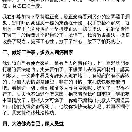
在，有法在怕什麼。
我在師尊加持下堅持發正念，發正念時看到另外的空間黑手爛
鬼，黑呼呼的象旋風一樣的東西在干擾，我手都抬不起來，就
用另一隻手托著發抖的手堅持發正念，聽法學法。在師父看護
下過了一段時間才全部銷毀了，滅淨了。我通過多學法，徹底
改變了觀念，提高了心性，放下了怕心，放下了怕死的心。
三、做好三件事，多救人圓滿回家
我知道自己有使命來的，是有救人的責任的，七二零邪黨開始
打壓迫害法輪功，丈夫害怕了，不讓我出去送真相材料，講真
相救人。一次夢中看見有許多人跪在地上，有認識的有不認識
的，每個人表情都是無望，非常的可憐，求我快快救救他們
吧。看到這一切，看到那麼多人等著被救呢，我哭了，哭得不
行了。丈夫也不知道什麼原因，抱著我問我咋回事啊，我把夢
中事情說了，那些人太可憐了，你總不讓我出去救人不讓送真
相，他們沒得救都得死了。他說你快快去救人吧，我再不攔你
了。我支持你修煉法輪功。
四、大法佛光普照，家人受益