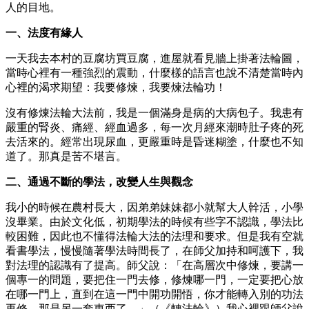
人的目地。
一、法度有緣人
一天我去本村的豆腐坊買豆腐，進屋就看見牆上掛著法輪圖，
當時心裡有一種強烈的震動，什麼樣的語言也說不清楚當時內
心裡的渴求期望：我要修煉，我要煉法輪功！
沒有修煉法輪大法前，我是一個滿身是病的大病包子。我患有
嚴重的腎炎、痛經、經血過多，每一次月經來潮時肚子疼的死
去活來的。經常出現尿血，更嚴重時是昏迷糊塗，什麼也不知
道了。那真是苦不堪言。
二、通過不斷的學法，改變人生與觀念
我小的時候在農村長大，因弟弟妹妹都小就幫大人幹活，小學
沒畢業。由於文化低，初期學法的時候有些字不認識，學法比
較困難，因此也不懂得法輪大法的法理和要求。但是我有空就
看書學法，慢慢隨著學法時間長了，在師父加持和呵護下，我
對法理的認識有了提高。師父說：「在高層次中修煉，要講一
個專一的問題，要把住一門去修，修煉哪一門，一定要把心放
在哪一門上，直到在這一門中開功開悟，你才能轉入別的功法
再修，那是另一套東西了。」（《轉法輪》）我心裡跟師父說