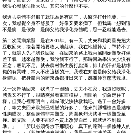
我決心就修法輪大法。其它的什麼也不要。
我過去身體不舒服了就認為是有病了，去醫院打針吃藥。一
次，我感覺全身不舒服了，好像又要來病了，但我馬上想到這
不是病，是假象，是師父給我淨化身體呢，忍一忍就能過去。
第二次闖病業關，是在2001年。有一天，丈夫和我商量先把大
豆收回來，接著開始要收大地莊稼。我在地裡幹活，堅持不了
了，就讓人先把我送回家，在回來的路上我內臟開始難受好像
差了氣，越來越難受，我說我不行了。那時因為學法太少沒有
正念，底氣不足。就去農村衛生所打點滴，排出的汗都是粘糊
糊的有異味，常人不出這樣的汗。我現在知道是師父給我淨化
身體呢，把身體內的髒東西都排出來了，感謝師尊慈悲救度。
又一次幹活回來，我煮了一碗麵，丈夫不在家，我還沒吃呢，
感覺又不行了，眼睛突然看東西模糊，周圍的一切象定住了一
樣，但我心裡頭明白，就喊師父快快救我吧。過了一會好多
了，等丈夫回來狀態已經變的好多了。後來到縣裡檢查是結核
性胸膜炎，整個身體非常難受，周圍象烈火烤著一樣難受至
極。師父說「人要不能從本質上改變自己，那就達不到標
準。」，「所以必須得放下那顆心，真正的達到一個修煉人的
標準。」（《新加坡法會講法》）我是一個大法弟子，有師