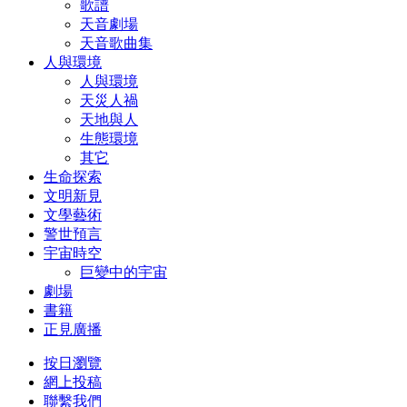
歌譜
天音劇場
天音歌曲集
人與環境
人與環境
天災人禍
天地與人
生態環境
其它
生命探索
文明新見
文學藝術
警世預言
宇宙時空
巨變中的宇宙
劇場
書籍
正見廣播
按日瀏覽
網上投稿
聯繫我們