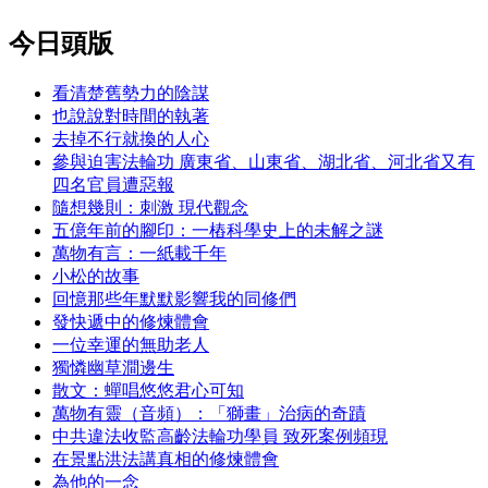
今日頭版
看清楚舊勢力的陰謀
也說說對時間的執著
去掉不行就換的人心
參與迫害法輪功 廣東省、山東省、湖北省、河北省又有
四名官員遭惡報
隨想幾則：刺激 現代觀念
五億年前的腳印：一樁科學史上的未解之謎
萬物有言：一紙載千年
小松的故事
回憶那些年默默影響我的同修們
發快遞中的修煉體會
一位幸運的無助老人
獨憐幽草澗邊生
散文：蟬唱悠悠君心可知
萬物有靈（音頻）：「獅畫」治病的奇蹟
中共違法收監高齡法輪功學員 致死案例頻現
在景點洪法講真相的修煉體會
為他的一念