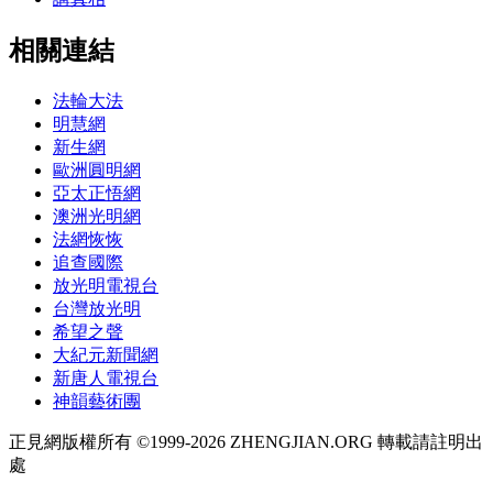
相關連結
法輪大法
明慧網
新生網
歐洲圓明網
亞太正悟網
澳洲光明網
法網恢恢
追查國際
放光明電視台
台灣放光明
希望之聲
大紀元新聞網
新唐人電視台
神韻藝術團
正見網版權所有 ©1999-2026 ZHENGJIAN.ORG 轉載請註明出
處