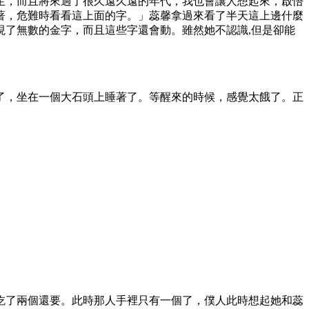
生，而且將來過了很久遠久遠的年代，我也會讓人想起來，啟悟
著，危難時看看這上面的字。」蕊馨拿過來看了半天這上邊什麼
了無數的金字，而且這些字還會動。雖然她不認識,但是卻能
了，坐在一個大石頭上睡著了。等醒來的時候，感覺太餓了。正
吃了兩個還要。此時那人手裡只有一個了，僕人此時想起她和蕊