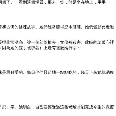
兩個了。」看到這個場景，那人一笑，於是坐在地上，用手一
者和古佛的修煉故事。她們經常聽得淚水漣漣。她們發願要走遍
長得非常漂亮，被一個部落搶去，女僕被殺害。此時的蕊馨心裡
（因為她的雙手被綁著）上邊有這麼兩行字：
味是最難受的。每日他們只給她一點點吃的，幾天下來她就消瘦
「忍」字。她明白，自己要經受過這番考驗才能完成今生的救度