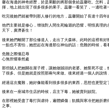
馨在海邊的神奇經歷，於是果斷的將那個拿給蕊馨吃。怎料，
揮，地上就出現了很多很多的果子。蕊馨一看笑了，一邊吃著
吃完後她們就被帶到那人修行的地方，蕊馨開始了長達十四年
他們主要就是修心，增強對人間生死輪迴的恐懼，明悟真理的
天下，廣濟蒼生！
後來她們離開了那位修道人，走出了大森林。此時的這裡有好
一點也不害怕，她想起在海邊那位神仙的話：危難的時候，看
危難之際懂忍辱
心無所懼泰然處
那些賊人把她關在屋子裡，讓她做賊頭的老婆。她誓死不從，
了很多。但是她就是按照那兩句來做。後來經過一個人的說情
經過這次魔難，她好像能看到很多很多的東西，思想也更堅定
後來在一座城市住店的時候，店主下毒，她被賣到妓院。
在那裡她受盡了毒打與虐待，遍體鱗傷；飢餓與寒冷把她折磨
之事。