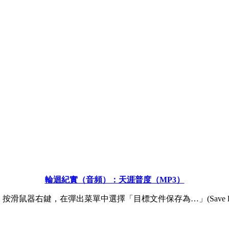
輪迴紀實（音頻）：天涯普度（MP3）
滑鼠器右鍵，在彈出菜單中選擇「目標文件保存為…」(Save link 