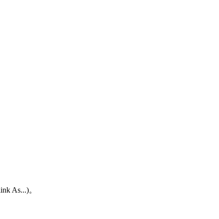
As...)。