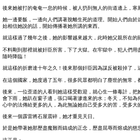
後來她被打的奄奄一息的時候，被人扔到無人的街道邊上，寒
她一邊要飯，一邊向人們講著脫離生死的道理。開始人們由於
始相信她說的話，開始傳播著她所講的東西。
就這樣過了幾年之後，她的影響越來越大，此時她父親所在的
不料剛到那裡就被奸臣所害，下了大獄。在牢獄中，犯人們用
隨時降臨！
就這樣的折磨達十年之久！後來那個奸臣因為謀反被殺掉了，
在這個國家，她度過了五年，很多民眾都明白了塵世的無常，
後來，一位歪道的人看到她這樣受歡迎，就心生一條毒計，把
會下雨，她趴在窗子邊，張口喝著滲進來的水；冬天，不知為
心中的法傳給更多的人，為此無論她自己受多大的苦，受多大
後來一個霹雷將石屋震碎，她才重見天日。
於是她帶著她那歷盡魔難而鑄成的正念，歷盡屈辱而熔成的慈