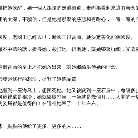
風把她吹醒，她一個人踉蹌的走過街道，走向那看起來還有善念
迷的太深，不願信，但是她是那麼的慈悲和有耐心，一遍一遍的
國度，老國王已經去世，新國王很昏庸。她決定善化那個國度。
盡不中聽的話，折辱她，毆打她，折磨她，讓她帶著枷鎖，光著
這個昏庸的皇上才把她放出來，讓她繼續洪傳她的理念。
都發起修行的想法，提升了道德品質。
她誆到一座海島上，想困死她。她又被關到一座石屋中，每隔多
何這裡還是很冷，她就盤腿打坐，一坐就是幾個月……人間的一
的委屈都是值得的！在這裡她呆了二十年左右。
悲一點點的傳給了更多、更多的人……