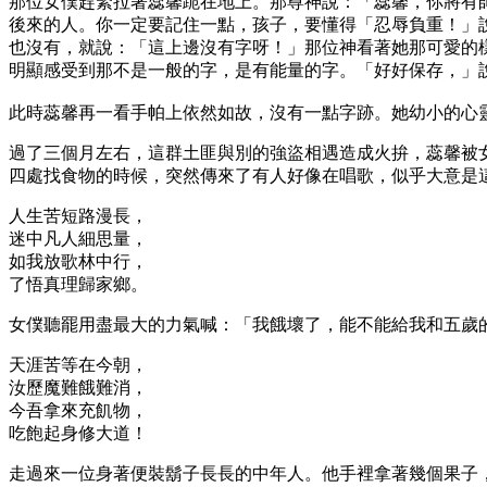
那位女僕趕緊拉著蕊馨跪在地上。那尊神說：「蕊馨，你將有
後來的人。你一定要記住一點，孩子，要懂得「忍辱負重！」
也沒有，就說：「這上邊沒有字呀！」那位神看著她那可愛的
明顯感受到那不是一般的字，是有能量的字。「好好保存，」
此時蕊馨再一看手帕上依然如故，沒有一點字跡。她幼小的心
過了三個月左右，這群土匪與別的強盜相遇造成火拚，蕊馨被
四處找食物的時候，突然傳來了有人好像在唱歌，似乎大意是
人生苦短路漫長，
迷中凡人細思量，
如我放歌林中行，
了悟真理歸家鄉。
女僕聽罷用盡最大的力氣喊：「我餓壞了，能不能給我和五歲
天涯苦等在今朝，
汝歷魔難餓難消，
今吾拿來充飢物，
吃飽起身修大道！
走過來一位身著便裝鬍子長長的中年人。他手裡拿著幾個果子