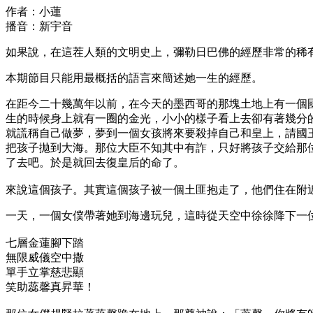
作者：小蓮
播音：新宇音
如果說，在這茬人類的文明史上，彌勒日巴佛的經歷非常的稀
本期節目只能用最概括的語言來簡述她一生的經歷。
在距今二十幾萬年以前，在今天的墨西哥的那塊土地上有一個
生的時候身上就有一圈的金光，小小的樣子看上去卻有著幾分
就謊稱自己做夢，夢到一個女孩將來要殺掉自己和皇上，請國
把孩子拋到大海。那位大臣不知其中有詐，只好將孩子交給那
了去吧。於是就回去復皇后的命了。
來說這個孩子。其實這個孩子被一個土匪抱走了，他們住在附
一天，一個女僕帶著她到海邊玩兒，這時從天空中徐徐降下一
七層金蓮腳下踏
無限威儀空中撒
單手立掌慈悲顯
笑助蕊馨真昇華！