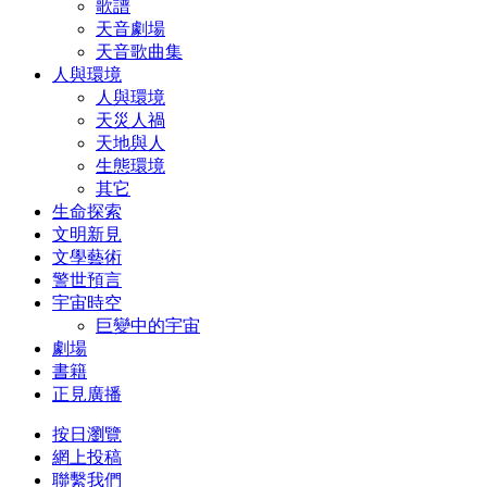
歌譜
天音劇場
天音歌曲集
人與環境
人與環境
天災人禍
天地與人
生態環境
其它
生命探索
文明新見
文學藝術
警世預言
宇宙時空
巨變中的宇宙
劇場
書籍
正見廣播
按日瀏覽
網上投稿
聯繫我們