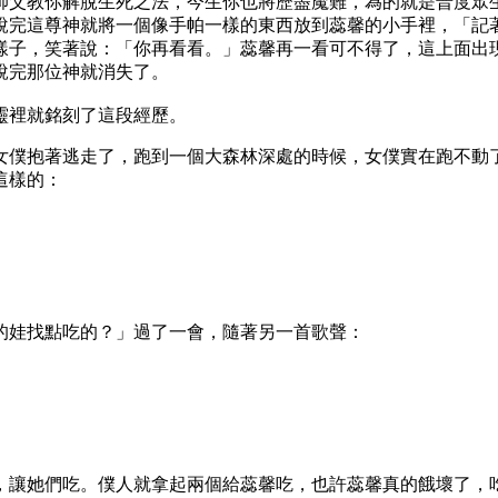
師父教你解脫生死之法，今生你也將歷盡魔難，為的就是普度眾
說完這尊神就將一個像手帕一樣的東西放到蕊馨的小手裡，「記
樣子，笑著說：「你再看看。」蕊馨再一看可不得了，這上面出現
說完那位神就消失了。
靈裡就銘刻了這段經歷。
女僕抱著逃走了，跑到一個大森林深處的時候，女僕實在跑不動
這樣的：
的娃找點吃的？」過了一會，隨著另一首歌聲：
，讓她們吃。僕人就拿起兩個給蕊馨吃，也許蕊馨真的餓壞了，