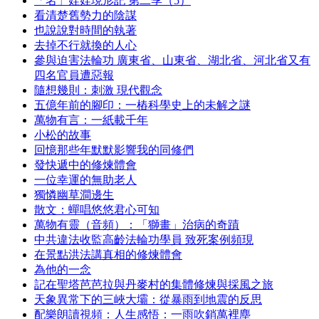
「名」娃娃現形記 第二季（5）
看清楚舊勢力的陰謀
也說說對時間的執著
去掉不行就換的人心
參與迫害法輪功 廣東省、山東省、湖北省、河北省又有
四名官員遭惡報
隨想幾則：刺激 現代觀念
五億年前的腳印：一樁科學史上的未解之謎
萬物有言：一紙載千年
小松的故事
回憶那些年默默影響我的同修們
發快遞中的修煉體會
一位幸運的無助老人
獨憐幽草澗邊生
散文：蟬唱悠悠君心可知
萬物有靈（音頻）：「獅畫」治病的奇蹟
中共違法收監高齡法輪功學員 致死案例頻現
在景點洪法講真相的修煉體會
為他的一念
記在聖塔芭芭拉與丹麥村的集體修煉與採風之旅
天象異常下的三峽大壩：從暴雨到地震的反思
配樂朗讀視頻：人生感悟：一雨吹銷萬裡塵