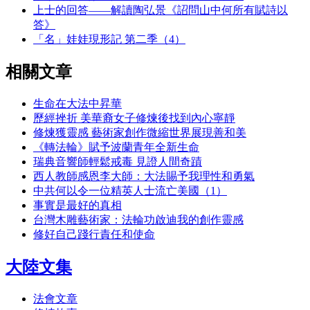
上士的回答——解讀陶弘景《詔問山中何所有賦詩以
答》
「名」娃娃現形記 第二季（4）
相關文章
生命在大法中昇華
歷經挫折 美華裔女子修煉後找到內心寧靜
修煉獲靈感 藝術家創作微縮世界展現善和美
《轉法輪》賦予波蘭青年全新生命
瑞典音響師輕鬆戒毒 見證人間奇蹟
西人教師感恩李大師：大法賜予我理性和勇氣
中共何以令一位精英人士流亡美國（1）
事實是最好的真相
台灣木雕藝術家：法輪功啟迪我的創作靈感
修好自己踐行責任和使命
大陸文集
法會文章