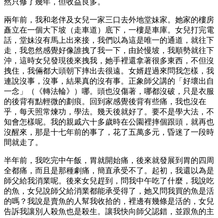
然只修了幾年，但收益良多。
兩年前，我和老伴及女兒一家三口去外地堂妹家。她家的樓房
矗立在一個大下坡（走車道）底下，一樓是車庫。女兒打完電
話，堂妹沒有馬上出來接，我們以為這是唯一的通道，就往下
走，我忽然感覺好像誰拽了我一下，由於慢坡，我順勢就往下
沖，這時女兒發現後來拽我，她手裡還拿著很多東西，不但沒
拽住，我倆都大頭朝下摔出去很遠。女婿趕過來問我怎樣，我
連說沒事，沒事，結果真的沒有事。正象師父講的「好壞出自
一念」（《轉法輪》）哪。頭也沒傷著，哪都沒破，只是衣服
的後背有點輕微的劃痕。回到家感覺後背有些痛，我也沒在
乎，每天照常煉功，學法。幾天後就好了。要不是學大法，不
知會怎樣呢。我的親戚六十多歲時在公園裡摔個跟頭，就再也
沒醒來，那是十七年前的事了，花了五萬多元，昏迷了一段時
間就走了。
半年前，我吃完中午飯，胃就開始痛，後來就發展到胃的四周
全都痛，而且是那種劇痛，簡直承受不了。起初，我還以為是
師父給我消業呢。後來女兒趕到，問我中午吃了什麼，我說吃
的魚，女兒說師父給消業都能承受得了，她又問我買的魚是活
的嗎？我說是賣魚的人幫我收拾的，裡邊有幾條是活的，女兒
告訴我讓別人殺魚也是殺生。讓我快向師父認錯，並跟魚的主