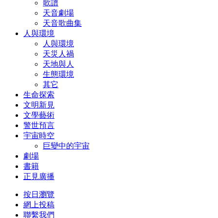
歌譜
天音劇場
天音歌曲集
人與環境
人與環境
天災人禍
天地與人
生態環境
其它
生命探索
文明新見
文學藝術
警世預言
宇宙時空
巨變中的宇宙
劇場
書籍
正見廣播
按日瀏覽
網上投稿
聯繫我們