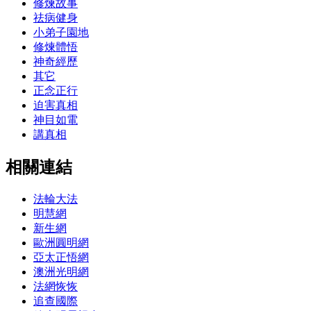
修煉故事
祛病健身
小弟子園地
修煉體悟
神奇經歷
其它
正念正行
迫害真相
神目如電
講真相
相關連結
法輪大法
明慧網
新生網
歐洲圓明網
亞太正悟網
澳洲光明網
法網恢恢
追查國際