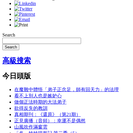
Search
Search
高級搜索
今日頭版
在魔難中體悟「弟子正念足，師有回天力」的法理
看不上別人也是嫉妒心
做個正法時期的大法弟子
欲得反失的教訓
真相期刊：《還原》（第21期）
正見廣播（音頻）：幸運不是偶然
山風吹作滿窗雲