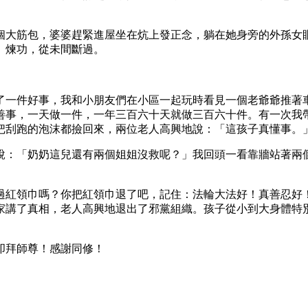
個大筋包，婆婆趕緊進屋坐在炕上發正念，躺在她身旁的外孫女
、煉功，從未間斷過。
了一件好事，我和小朋友們在小區一起玩時看見一個老爺爺推著
善事，一天做一件，一年三百六十天就做三百六十件。有一次我
把刮跑的泡沫都撿回來，兩位老人高興地說：「這孩子真懂事。
說：「奶奶這兒還有兩個姐姐沒救呢？」我回頭一看靠牆站著兩
過紅領巾嗎？你把紅領巾退了吧，記住：法輪大法好！真善忍好
家講了真相，老人高興地退出了邪黨組織。孩子從小到大身體特
叩拜師尊！感謝同修！