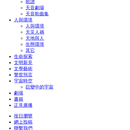
歌譜
天音劇場
天音歌曲集
人與環境
人與環境
天災人禍
天地與人
生態環境
其它
生命探索
文明新見
文學藝術
警世預言
宇宙時空
巨變中的宇宙
劇場
書籍
正見廣播
按日瀏覽
網上投稿
聯繫我們