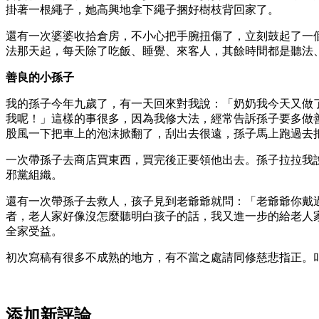
掛著一根繩子，她高興地拿下繩子捆好樹枝背回家了。
還有一次婆婆收拾倉房，不小心把手腕扭傷了，立刻鼓起了一
法那天起，每天除了吃飯、睡覺、來客人，其餘時間都是聽法
善良的小孫子
我的孫子今年九歲了，有一天回來對我說：「奶奶我今天又做
我呢！」這樣的事很多，因為我修大法，經常告訴孫子要多做
股風一下把車上的泡沫掀翻了，刮出去很遠，孫子馬上跑過去
一次帶孫子去商店買東西，買完後正要領他出去。孫子拉拉我
邪黨組織。
還有一次帶孫子去救人，孩子見到老爺爺就問：「老爺爺你戴
者，老人家好像沒怎麼聽明白孩子的話，我又進一步的給老人
全家受益。
初次寫稿有很多不成熟的地方，有不當之處請同修慈悲指正。
添加新評論