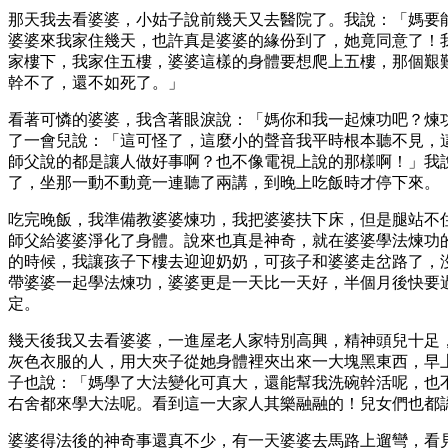
那天我去看婆婆，小姑子說前幾天又去醫院了。我說：「媽要
婆婆來我家住幾天，也許真是婆婆的緣份到了，她竟同意了！
家樓下，我家住五樓，婆婆這樣的身體要想爬上五樓，那個艱
幹不了，還不如死了。」
看著可憐的婆婆，我含著眼淚說：「媽你和我一起煉功吧？煉
了一會兒說：「這可怪了，這麼小的聲音我平時根本聽不見，
師父說的都是讓人做好事啊？也不像電視上說的那樣啊！」我
了，坐那一動不動竟一連聽了兩講，到晚上吃飯時才停下來。
吃完晚飯，我準備教婆婆煉功，我把婆婆扶下床，但是腿站不
師父給婆婆淨化了身體。說來也真是神奇，就在婆婆學法煉功
的時候，我讓孩子下樓去迎迎奶奶，可孩子和婆婆走岔路了，
帶婆婆一起學法煉功，婆婆更是一天比一天好，半個月後快要
定。
幾天後我又去看婆婆，一進屋老人家特別高興，精神頭兒十足
灰色衣服的人，用大夾子從她身體裡夾出來一大塊黑東西，早
子也說：「媽學了大法變化可真大，還能幫我洗碗幹活呢，也
右舍都來學大法呢。看到這一大家人其樂融融的！兒女們也都
婆婆得法後的神奇事還真不少，有一天婆婆去馬路上遛彎，看