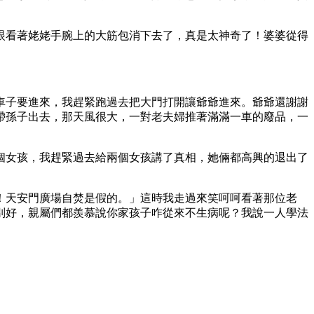
眼看著姥姥手腕上的大筋包消下去了，真是太神奇了！婆婆從得
車子要進來，我趕緊跑過去把大門打開讓爺爺進來。爺爺還謝謝
帶孫子出去，那天風很大，一對老夫婦推著滿滿一車的廢品，一
」
個女孩，我趕緊過去給兩個女孩講了真相，她倆都高興的退出了
！天安門廣場自焚是假的。」這時我走過來笑呵呵看著那位老
別好，親屬們都羨慕說你家孩子咋從來不生病呢？我說一人學法