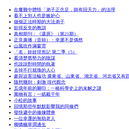
在魔難中體悟「弟子正念足，師有回天力」的法理
看不上別人也是嫉妒心
做個正法時期的大法弟子
欲得反失的教訓
真相期刊：《還原》（第21期）
正見廣播（音頻）：幸運不是偶然
山風吹作滿窗雲
「名」娃娃現形記 第二季（5）
看清楚舊勢力的陰謀
也說說對時間的執著
去掉不行就換的人心
參與迫害法輪功 廣東省、山東省、湖北省、河北省又有
隨想幾則：刺激 現代觀念
五億年前的腳印：一樁科學史上的未解之謎
萬物有言：一紙載千年
小松的故事
回憶那些年默默影響我的同修們
發快遞中的修煉體會
一位幸運的無助老人
獨憐幽草澗邊生