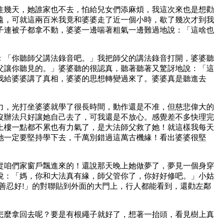
住幾天，她誰家也不去，怕給兒女們添麻煩，我這次來也是想勸
遠，可就這兩百米我竟和婆婆走了近一個小時，歇了幾次才到我
子連被子都拿不動，婆婆一邊喘著粗氣一邊難過地說：「這啥也
：「你聽師父講法錄音吧。」我把師父的講法錄音打開，婆婆聽
父讓你聽見的。」婆婆聽的很認真，聽著聽著又驚訝地說：「這
我給婆婆講了真相，婆婆的思想轉變過來了。婆婆真是聽進去
力，光打坐婆婆就學了很長時間，動作還是不准，但慈悲偉大的
沒辦法只好讓她自己去了，可我還是不放心。感覺差不多快理完
上樓一點都不累也有力氣了，是大法師父救了她！就這樣我每天
她一定要堅持學下去，千萬別錯過這萬古機緣！看出婆婆很堅
從咱們家窗戶飄進來的！還說那天晚上她做夢了，夢見一個身穿
說：「媽，你和大法真有緣，師父管你了，你好好修吧。」小姑
善忍好!」的對聯貼到外面的大門上，行人都能看到，還勸左鄰
怎麼拿回去呢？要是有根繩子就好了，想著一抬頭，看見樹上真