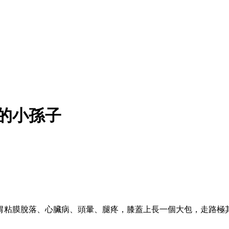
良的小孫子
胃粘膜脫落、心臟病、頭暈、腿疼，膝蓋上長一個大包，走路極