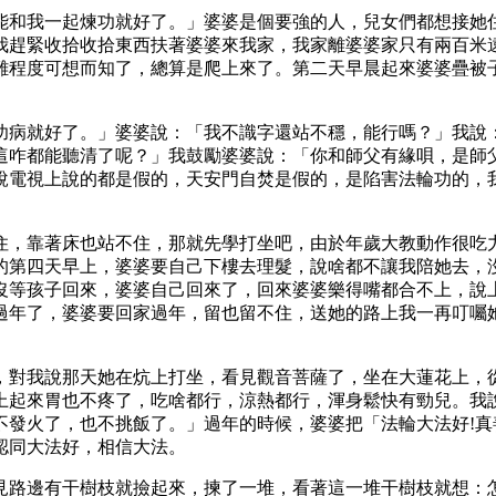
能和我一起煉功就好了。」婆婆是個要強的人，兒女們都想接她
我趕緊收拾收拾東西扶著婆婆來我家，我家離婆婆家只有兩百米
難程度可想而知了，總算是爬上來了。第二天早晨起來婆婆疊被
功病就好了。」婆婆說：「我不識字還站不穩，能行嗎？」我說
這咋都能聽清了呢？」我鼓勵婆婆說：「你和師父有緣唄，是師
說電視上說的都是假的，天安門自焚是假的，是陷害法輪功的，
住，靠著床也站不住，那就先學打坐吧，由於年歲大教動作很吃
的第四天早上，婆婆要自己下樓去理髮，說啥都不讓我陪她去，
沒等孩子回來，婆婆自己回來了，回來婆婆樂得嘴都合不上，說
過年了，婆婆要回家過年，留也留不住，送她的路上我一再叮囑
，對我說那天她在炕上打坐，看見觀音菩薩了，坐在大蓮花上，
上起來胃也不疼了，吃啥都行，涼熱都行，渾身鬆快有勁兒。我
不發火了，也不挑飯了。」過年的時候，婆婆把「法輪大法好!真
認同大法好，相信大法。
見路邊有干樹枝就撿起來，揀了一堆，看著這一堆干樹枝就想：