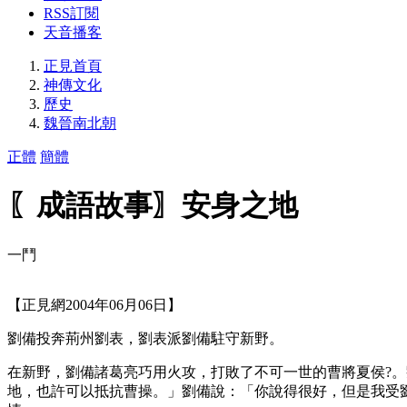
RSS訂閱
天音播客
正見首頁
神傳文化
歷史
魏晉南北朝
正體
簡體
〖成語故事〗安身之地
一鬥
【正見網2004年06月06日】
劉備投奔荊州劉表，劉表派劉備駐守新野。
在新野，劉備諸葛亮巧用火攻，打敗了不可一世的曹將夏侯?
地，也許可以抵抗曹操。」劉備說：「你說得很好，但是我受