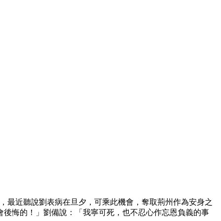
居，最近聽說劉表病在旦夕，可乘此機會，奪取荊州作為安身之
會後悔的！」劉備說：「我寧可死，也不忍心作忘恩負義的事