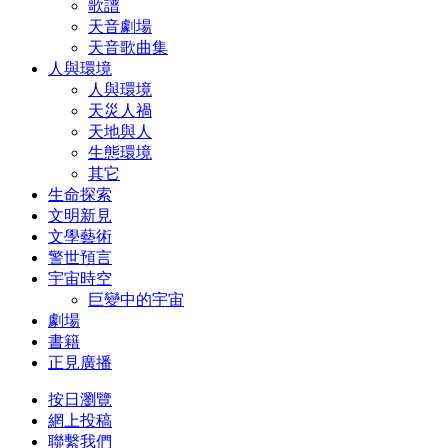
歌譜
天音劇場
天音歌曲集
人與環境
人與環境
天災人禍
天地與人
生態環境
其它
生命探索
文明新見
文學藝術
警世預言
宇宙時空
巨變中的宇宙
劇場
書籍
正見廣播
按日瀏覽
網上投稿
聯繫我們