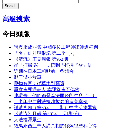
Search
高級搜索
今日頭版
講真相成罪名 中國多位工程師律師遭枉判
「名」娃娃現形記 第二季（7）
《清流》正見周報 第952期
從「打掃浴缸」，悟到「打掃『欲』缸」
近期在日本真相點的一些體會
勸三退小故事
萬物有言：從草木到高遠
重症來襲遇高人 幸運從來不偶然
連環畫：他們都是為法而來的生命（二）
上半年中共對法輪功教師的迫害案例
講清真相（第35期）：制止中共活摘器官
《清流》月報 第251期（印刷版）
大法福澤眾生
給馬來西亞華人講真相的修煉經歷和心得