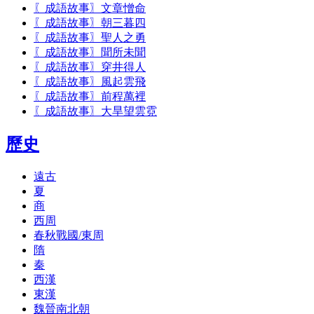
〖成語故事〗文章憎命
〖成語故事〗朝三暮四
〖成語故事〗聖人之勇
〖成語故事〗聞所未聞
〖成語故事〗穿井得人
〖成語故事〗風起雲飛
〖成語故事〗前程萬裡
〖成語故事〗大旱望雲霓
歷史
遠古
夏
商
西周
春秋戰國/東周
隋
秦
西漢
東漢
魏晉南北朝