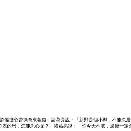
。劉備擔心曹操會來報復，諸葛亮說：「新野是個小縣，不能久
劉表的恩，怎能忍心呢？」諸葛亮說：「你今天不取，過後一定