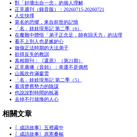
對「好壞出自一念」的個人理解
正見週刊（錄音版）：20260715-20260721
人生抉擇
莫名的恐懼，來自前世的記憶
「名」娃娃現形記 第二季（6）
在魔難中體悟「弟子正念足，師有回天力」的法理
看不上別人也是嫉妒心
做個正法時期的大法弟子
欲得反失的教訓
真相期刊：《還原》（第21期）
正見廣播（音頻）：幸運不是偶然
山風吹作滿窗雲
「名」娃娃現形記 第二季（5）
看清楚舊勢力的陰謀
也說說對時間的執著
去掉不行就換的人心
相關文章
〖成語故事〗五裡霧中
〖成語故事〗原憲桑樞