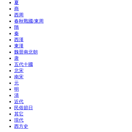
夏
商
西周
春秋戰國/東周
隋
秦
西漢
東漢
魏晉南北朝
唐
五代十國
北宋
南宋
元
明
清
近代
民俗節日
其它
現代
西方史