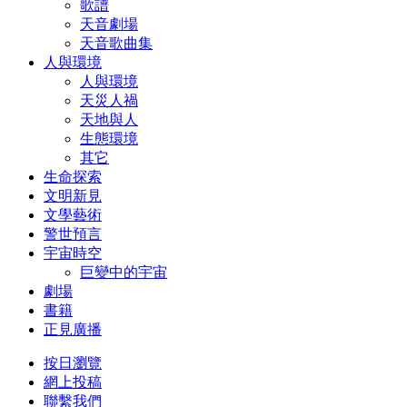
歌譜
天音劇場
天音歌曲集
人與環境
人與環境
天災人禍
天地與人
生態環境
其它
生命探索
文明新見
文學藝術
警世預言
宇宙時空
巨變中的宇宙
劇場
書籍
正見廣播
按日瀏覽
網上投稿
聯繫我們