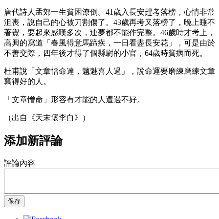
唐代詩人孟郊一生貧困潦倒。41歲入長安趕考落榜，心情非常
沮喪，說自己的心被刀割傷了。43歲再考又落榜了，晚上睡不
著覺，要起來感嘆多次，連夢都不能作完整。46歲時才考上，
高興的寫道「春風得意馬蹄疾，一日看盡長安花」，可是由於
不善交際，四年後才得了個縣尉的小官，64歲時貧病而死。
杜甫說「文章憎命達，魑魅喜人過」，說命運要磨練磨練文章
寫得好的人。
「文章憎命」形容有才能的人遭遇不好。
（出自《天末懷李白》）
添加新評論
評論內容
保存