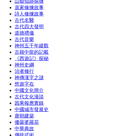
山嶽仙跡探微
道家修煉故事
詩人修煉故事
古代名醫
古代四大發明
道德禮儀
古代音樂
神州五千年縱觀
古籍中龍的記載
《西遊記》探秘
神州史綱
治者修行
神傳漢字之謎
悠遊字在
中國文化簡介
古代文化漫談
因果報應實錄
中國城市發展史
唐朝建築
優曇婆羅花
中華典故
傳統武術