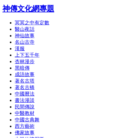
神傳文化網專題
冥冥之中有定數
醫山夜話
神仙故事
名山古寺
漢服
上下五千年
杏林漫步
黑暗傳
成語故事
著名古塔
著名古橋
中國曆法
書法漫談
民間傳說
中醫教材
中國古典舞
西方藝術
佛家故事