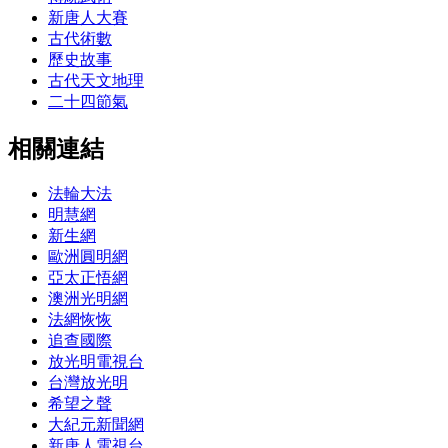
新唐人大賽
古代術數
歷史故事
古代天文地理
二十四節氣
相關連結
法輪大法
明慧網
新生網
歐洲圓明網
亞太正悟網
澳洲光明網
法網恢恢
追查國際
放光明電視台
台灣放光明
希望之聲
大紀元新聞網
新唐人電視台