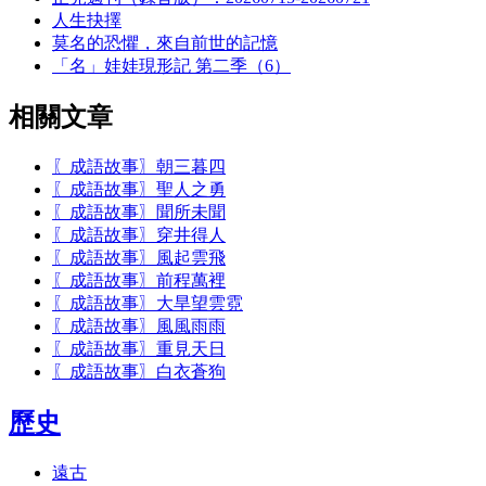
人生抉擇
莫名的恐懼，來自前世的記憶
「名」娃娃現形記 第二季（6）
相關文章
〖成語故事〗朝三暮四
〖成語故事〗聖人之勇
〖成語故事〗聞所未聞
〖成語故事〗穿井得人
〖成語故事〗風起雲飛
〖成語故事〗前程萬裡
〖成語故事〗大旱望雲霓
〖成語故事〗風風雨雨
〖成語故事〗重見天日
〖成語故事〗白衣蒼狗
歷史
遠古