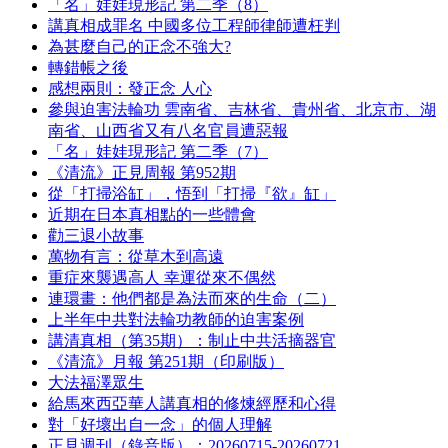
「名」娃娃現形記 第二季（8）
講真相成罪名 中國多位工程師律師遭枉判
為甚麼自己的正念不強大?
轉錯帳之後
感想兩則：發正念 人心
參與迫害法輪功 雲南省、吉林省、貴州省、北京市、湖
南省、山西省又有八名官員遭惡報
「名」娃娃現形記 第二季（7）
《清流》正見周報 第952期
從「打掃浴缸」，悟到「打掃『欲』缸」
近期在日本真相點的一些體會
勸三退小故事
萬物有言：從草木到高遠
重症來襲遇高人 幸運從來不偶然
連環畫：他們都是為法而來的生命（二）
上半年中共對法輪功教師的迫害案例
講清真相（第35期）：制止中共活摘器官
《清流》月報 第251期（印刷版）
大法福澤眾生
給馬來西亞華人講真相的修煉經歷和心得
對「好壞出自一念」的個人理解
正見週刊（錄音版）：20260715-20260721