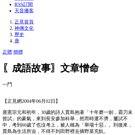
RSS訂閱
天音播客
正見首頁
神傳文化
歷史
唐
正體
簡體
〖成語故事〗文章憎命
一鬥
【正見網2004年06月02日】
唐憲宗元和初年，30歲的詩人賈島抱著「十年磨一劍，霜刃未
曾試」的豪氣，來到長安參加科舉，然而時運不濟，屢試不
中，考到60歲了也沒考上，被人稱為「舉場十惡」。到後來，
賈島為生活所迫，不得不到田野裡去摘野菜充飢。