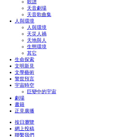
歌譜
天音劇場
天音歌曲集
人與環境
人與環境
天災人禍
天地與人
生態環境
其它
生命探索
文明新見
文學藝術
警世預言
宇宙時空
巨變中的宇宙
劇場
書籍
正見廣播
按日瀏覽
網上投稿
聯繫我們