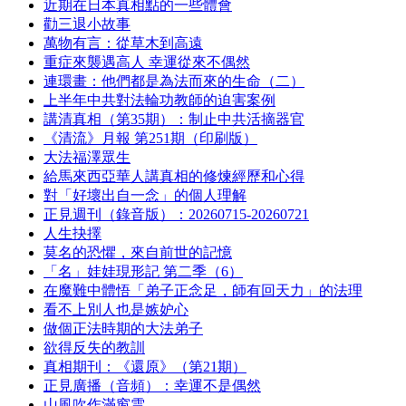
近期在日本真相點的一些體會
勸三退小故事
萬物有言：從草木到高遠
重症來襲遇高人 幸運從來不偶然
連環畫：他們都是為法而來的生命（二）
上半年中共對法輪功教師的迫害案例
講清真相（第35期）：制止中共活摘器官
《清流》月報 第251期（印刷版）
大法福澤眾生
給馬來西亞華人講真相的修煉經歷和心得
對「好壞出自一念」的個人理解
正見週刊（錄音版）：20260715-20260721
人生抉擇
莫名的恐懼，來自前世的記憶
「名」娃娃現形記 第二季（6）
在魔難中體悟「弟子正念足，師有回天力」的法理
看不上別人也是嫉妒心
做個正法時期的大法弟子
欲得反失的教訓
真相期刊：《還原》（第21期）
正見廣播（音頻）：幸運不是偶然
山風吹作滿窗雲