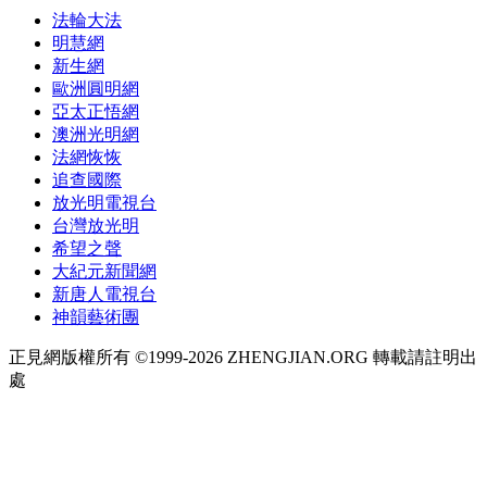
法輪大法
明慧網
新生網
歐洲圓明網
亞太正悟網
澳洲光明網
法網恢恢
追查國際
放光明電視台
台灣放光明
希望之聲
大紀元新聞網
新唐人電視台
神韻藝術團
正見網版權所有 ©1999-2026 ZHENGJIAN.ORG 轉載請註明出
處