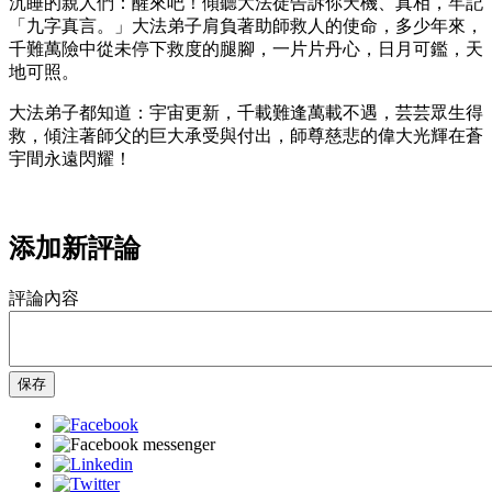
沉睡的親人們：醒來吧！傾聽大法徒告訴你天機、真相，牢記
「九字真言。」大法弟子肩負著助師救人的使命，多少年來，
千難萬險中從未停下救度的腿腳，一片片丹心，日月可鑑，天
地可照。
大法弟子都知道：宇宙更新，千載難逢萬載不遇，芸芸眾生得
救，傾注著師父的巨大承受與付出，師尊慈悲的偉大光輝在蒼
宇間永遠閃耀！
添加新評論
評論內容
保存