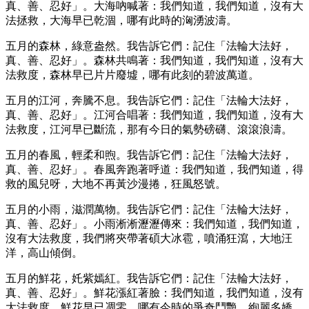
真、善、忍好」。大海吶喊著：我們知道，我們知道，沒有大
法拯救，大海早已乾涸，哪有此時的洶湧波濤。
五月的森林，綠意盎然。我告訴它們：記住「法輪大法好，
真、善、忍好」。森林共鳴著：我們知道，我們知道，沒有大
法救度，森林早已片片廢墟，哪有此刻的碧波萬道。
五月的江河，奔騰不息。我告訴它們：記住「法輪大法好，
真、善、忍好」。江河合唱著：我們知道，我們知道，沒有大
法救度，江河早已斷流，那有今日的氣勢磅礴、滾滾浪濤。
五月的春風，輕柔和煦。我告訴它們：記住「法輪大法好，
真、善、忍好」。春風奔跑著呼道：我們知道，我們知道，得
救的風兒呀，大地不再黃沙漫捲，狂風怒號。
五月的小雨，滋潤萬物。我告訴它們：記住「法輪大法好，
真、善、忍好」。小雨淅淅瀝瀝傳來：我們知道，我們知道，
沒有大法救度，我們將夾帶著碩大冰雹，噴涌狂瀉，大地汪
洋，高山傾倒。
五月的鮮花，奼紫嫣紅。我告訴它們：記住「法輪大法好，
真、善、忍好」。鮮花漲紅著臉：我們知道，我們知道，沒有
大法救度，鮮花早已凋零，哪有今時的爭奇鬥艷，絢麗多嬌。