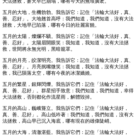
大法拯救，蒼天早已崩塌，哪有今天的無垠廣袤。
五月的大地，生機勃勃。我告訴它：記住「法輪大法好，真、
善、忍好」。大地翹首高呼：我們知道，我們知道，沒有大法
拯救，大地早已陷落，哪有今日的壯麗富饒。
五月的太陽，燦爛不驕。我告訴它：記住「法輪大法好，真、
善、忍好」。太陽眉開眼笑：我知道，我知道，沒有大法拯
救，世間將永無光明，黑暗籠罩。
五月的月亮，皎潔明亮。我告訴它：記住「法輪大法好，真、
善、忍好」。月亮抿嘴微笑：我知道，我知道，沒有大法拯
救，我已隕落太空，哪有今夜的冰潔嬌嬈。
五月的繁星，銀輝閃爍。我告訴它們：記住「法輪大法好，
真、善、忍好」。群星招手致意：我們知道，我們知道，幸得
大法拯救，否則都化作流星雨，解體毀掉。
五月的高山，巍峨聳立。我告訴它們：記住「法輪大法好，
真、善、忍好」。高山低吟著：我們知道，我們知道，沒有大
法拯救，高山早已沉入海底，哪有現在的雄偉陡峭。
五月的大海，清澈湛藍。我告訴它們：記住「法輪大法好，