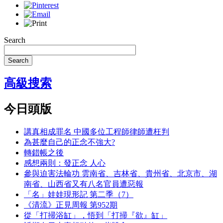
Search
Search
高級搜索
今日頭版
講真相成罪名 中國多位工程師律師遭枉判
為甚麼自己的正念不強大?
轉錯帳之後
感想兩則：發正念 人心
參與迫害法輪功 雲南省、吉林省、貴州省、北京市、湖
南省、山西省又有八名官員遭惡報
「名」娃娃現形記 第二季（7）
《清流》正見周報 第952期
從「打掃浴缸」，悟到「打掃『欲』缸」