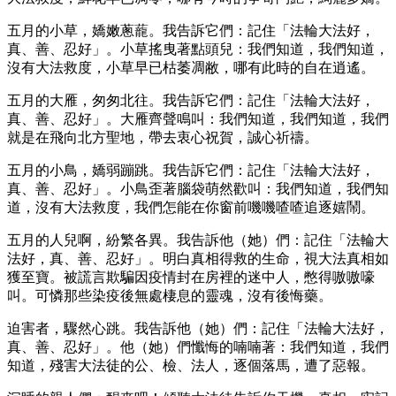
五月的小草，嬌嫩蔥蘢。我告訴它們：記住「法輪大法好，
真、善、忍好」。小草搖曳著點頭兒：我們知道，我們知道，
沒有大法救度，小草早已枯萎凋敝，哪有此時的自在逍遙。
五月的大雁，匆匆北往。我告訴它們：記住「法輪大法好，
真、善、忍好」。大雁齊聲鳴叫：我們知道，我們知道，我們
就是在飛向北方聖地，帶去衷心祝賀，誠心祈禱。
五月的小鳥，嬌弱蹦跳。我告訴它們：記住「法輪大法好，
真、善、忍好」。小鳥歪著腦袋萌然歡叫：我們知道，我們知
道，沒有大法救度，我們怎能在你窗前嘰嘰喳喳追逐嬉鬧。
五月的人兒啊，紛繁各異。我告訴他（她）們：記住「法輪大
法好，真、善、忍好」。明白真相得救的生命，視大法真相如
獲至寶。被謊言欺騙因疫情封在房裡的迷中人，憋得嗷嗷嚎
叫。可憐那些染疫後無處棲息的靈魂，沒有後悔藥。
迫害者，驟然心跳。我告訴他（她）們：記住「法輪大法好，
真、善、忍好」。他（她）們懺悔的喃喃著：我們知道，我們
知道，殘害大法徒的公、檢、法人，逐個落馬，遭了惡報。