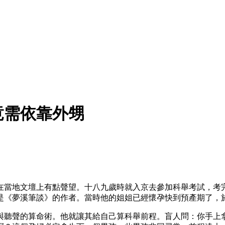
竟需依靠外甥
在當地文壇上有點聲望。十八九歲時就入京去參加科舉考試，考
是《夢溪筆談》的作者。當時他的姐姐已經懷孕快到預產期了，
與聽聲的算命術。他就讓其給自己算科舉前程。盲人問：你手上