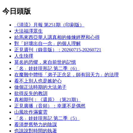
今日頭版
《清流》月報 第251期（印刷版）
大法福澤眾生
給馬來西亞華人講真相的修煉經歷和心得
對「好壞出自一念」的個人理解
正見週刊（錄音版）：20260715-20260721
人生抉擇
莫名的恐懼，來自前世的記憶
「名」娃娃現形記 第二季（6）
在魔難中體悟「弟子正念足，師有回天力」的法理
看不上別人也是嫉妒心
做個正法時期的大法弟子
欲得反失的教訓
真相期刊：《還原》（第21期）
正見廣播（音頻）：幸運不是偶然
山風吹作滿窗雲
「名」娃娃現形記 第二季（5）
看清楚舊勢力的陰謀
也說說對時間的執著