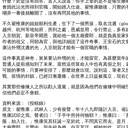
什麼？於是沒有回答。盲人又說道：你手上拿的是不是催生藥
會因此沾光而得到官職，開始踏入仕途。翟惟康聽後，只覺的
嘲弄一番後就離開了，沒有再問其他的事情。
不久翟惟康的姐姐順利生產，生下了一個男孩，取名沈遘（gò
越州、杭州等地知府，所到之處，恩威並用，令行禁止，多有
入京朝賀。新皇帝開恩，賞給他一個太廟齋郎，就是負責皇家
作者的祖父，同朝為官，與他詳細說了這件奇事。王安石的文
康沾外甥沈遘的光，入京朝賀才能有一個官職的事情。
這件事真是神奇，舅舅要沾外甥的光，才能當官。為甚麼當年
普通人提前感知到了未來。當然這些算命人中也有真假之別，
可能的事情，只要神安排了，那麼就會出現。說到這，筆者又
戰、疫情的封鎖，已經日漸蕭條，在世界上日益被孤立，現在
其實那些修煉人之所以勸人退黨，就是因為他們在修煉中明確
信他們必定不會錯。
資料來源：《投轄錄》
原文：翟惟康，武林人，少有俊聲，年十八九即隨計入京。省
惟康試叩之焉。瞽者曰：「子手中所持何物耶？」惟康曰：「
蔭，始入仕。」惟康笑其狂誕一至於此，不問其它而去。是月
太廟齋郎。元豐中，與先祖為僚，自言其詳，精妙如此，可以