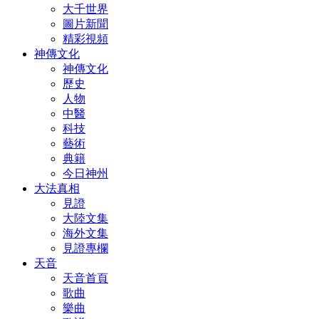
大千世界
圖片新聞
精彩視頻
神傳文化
神傳文化
歷史
人物
中醫
科技
藝術
典籍
今日神州
大法真相
見證
大陸文集
海外文集
見證專欄
天音
天音首頁
歌曲
樂曲