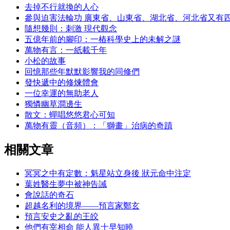
去掉不行就換的人心
參與迫害法輪功 廣東省、山東省、湖北省、河北省又有
隨想幾則：刺激 現代觀念
五億年前的腳印：一樁科學史上的未解之謎
萬物有言：一紙載千年
小松的故事
回憶那些年默默影響我的同修們
發快遞中的修煉體會
一位幸運的無助老人
獨憐幽草澗邊生
散文：蟬唱悠悠君心可知
萬物有靈（音頻）：「獅畫」治病的奇蹟
相關文章
冥冥之中有定數：魁星站立身後 狀元命中注定
葉姓醫生夢中被神告誡
會說話的奇石
超越名利的境界——預言家鄭玄
預言安史之亂的王皎
他們有宰相命 能人異士早知曉