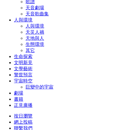
歌譜
天音劇場
天音歌曲集
人與環境
人與環境
天災人禍
天地與人
生態環境
其它
生命探索
文明新見
文學藝術
警世預言
宇宙時空
巨變中的宇宙
劇場
書籍
正見廣播
按日瀏覽
網上投稿
聯繫我們