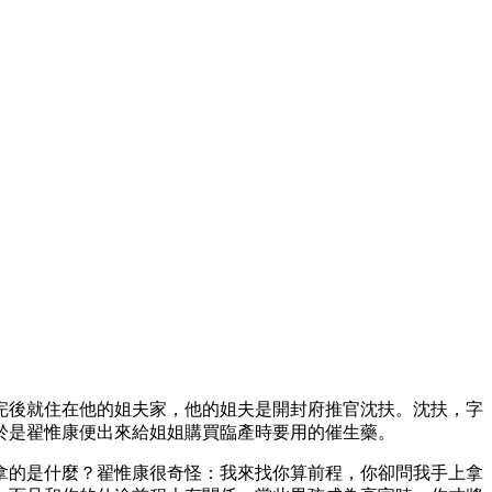
完後就住在他的姐夫家，他的姐夫是開封府推官沈扶。沈扶，字
於是翟惟康便出來給姐姐購買臨產時要用的催生藥。
拿的是什麼？翟惟康很奇怪：我來找你算前程，你卻問我手上拿