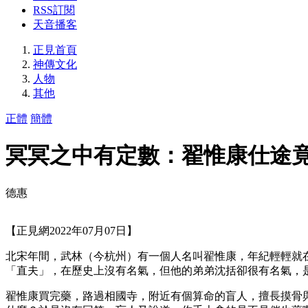
RSS訂閱
天音播客
正見首頁
神傳文化
人物
其他
正體
簡體
冥冥之中有定數：翟惟康仕途
德惠
【正見網2022年07月07日】
北宋年間，武林（今杭州）有一個人名叫翟惟康，年紀輕輕就
「直夫」，在歷史上沒有名氣，但他的弟弟沈括卻很有名氣，
翟惟康買完藥，路過相國寺，附近有個算命的盲人，擅長摸骨