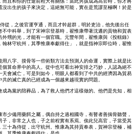
，而且和你的仕途前程大有關係：當此男孩成為高官時，你才將
還沒出生的孩子來決定，這絕無可能，實在是荒謬至極啊！於是
的侍從，之後官運亨通，而且才幹超群，明於吏治，他先後出任
考不中科舉，到了宋神宗登基時，翟惟康帶著沈遘的貢物和賀表
沾外甥的光，才能有一個官職。元豐年間，翟惟康與《投轄錄》
，翰林守杭州，其季惟康奉獻得仕」，就是指神宗即位時，翟惟
能用八字、摸骨等一些術類方法去預測人的命運，實際上就是比
是個算命界中的高人。從中也可看出神安排之巧妙，人認為絕不
一天會滅亡，可是到如今，明眼人都看到了中共的經濟因為貿易
中共的滅亡真的已經成為一個越來越現實的問題。
會成為黨的陪葬品，為了救人他們才這樣做的。他們是先知，相
康市少備用藥餌之屬，偶自持之過相國寺，有瞽者善揣骨聽聲，
男子，非常之人也，子之前程實有系焉。俟此兒高官，子當受其
，三十為侍從，出守杭州。惟康為其持貢奉表，賀神宗登極，補
州，其季惟康奉獻得仕」是也。