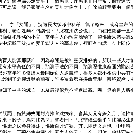
啊？這個孕婦必定會生下一個男孩，此男孩非同尋常，前程遠大
不可思議：我乃家鄉有名的青年才俊之士，仕途前程竟要由一個
u），字「文通」。沈遘長大後考中科舉，當了翰林，成為皇帝
建樹，老百姓無不稱讚他：「此杭州沈公也」。而翟惟康卻一直
郊廟祭祀雜務的小官。當年盲人的預言應驗了，翟惟康果然要靠
集中記載了沈扶的妻子翟夫人的墓志銘，裡面有句話「今上即位
的盲人能算那麼准，因為命運是被神靈安排好的，所以一些人才
還有水平高低的不同，預測手法的不同。預測翟惟康命運的顯然
想起當年許多修煉人最開始勸人退黨時，很多人都不相信中共有
已經到了危機爆發的前夜，許多富豪都在拚命套現、轉移資產，
預知了中共的滅亡，以及最後依然不肯退出黨、團、隊的世人將
試既罷，館於姊夫開封府推官沈扶家。會其女兄有娠入月，遣惟
吾來卜於子，焉問此為？」瞽者曰：「此非催生藥乎？此婦必生
，惟康之姊免身得雄，惟康自此連蹇。其兒即沈文通也，中甲科
言術矣。王荊公集中載沈扶妻之志銘云：「今上即位，翰林守杭