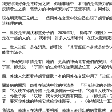
我覺得我好像是逆時光之旅，似睡非睡中，看到的是舊勢力的
疫情發生之前，舊勢力的神仙就安排好了這些事情。」同修說
現在明慧和正見網上，一些同修在文章中說自己出現了感冒的
這樣理解的。
一、瘟疫是來淘汰邪黨分子的，2020年3月，師尊在《理性
走在一起的人的。」 我看到，許多人也都看到，在江大魔頭
二、世人染疫，是在消業。師尊說：「其實瘟疫本身就是針對
能業力滿身。
三、神仙安排事情是有目地的，更高的神仙還有他們的安排。
宇宙。師父說：「宇宙中的生命都在從新擺放位置，人不配考
四、修煉人怎麼看待感冒症狀？有的同修在交流中用了「染疫
關於病的問題，師尊在講法中說的很清楚： 「不允許你的身
業，它反映在你的身體上是和那個病一模一樣。它如果反映在
上，你肚子疼，「哎呀，我今天吃東西有問題。」（師父笑）
著，要幫你修煉的時候它就給你往那弄。」 （《各地講法十
我認為，修煉人在法理上要明晰，修煉人表現出的病業狀態，