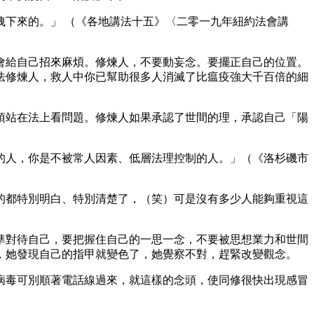
下來的。」 （《各地講法十五》〈二零一九年紐約法會講
會給自己招來麻煩。修煉人，不要動妄念。要擺正自己的位置。
法修煉人，救人中你已幫助很多人消滅了比瘟疫強大千百倍的細
須站在法上看問題。修煉人如果承認了世間的理，承認自己「陽
的人，你是不被常人因素、低層法理控制的人。」（《洛杉磯市
的都特別明白、特別清楚了，（笑）可是沒有多少人能夠重視這
準對待自己，要把握住自己的一思一念，不要被思想業力和世間
，她發現自己的指甲就變色了，她覺察不對，趕緊改變觀念。
病毒可別順著電話線過來，就這樣的念頭，使同修很快出現感冒