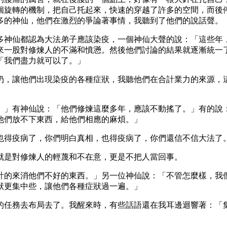
個旋轉的機制，把自己托起來，快速的穿越了許多的空間，而後
多的神仙，他們在激烈的爭論著事情，我聽到了他們的說話聲。
多神仙都認為大法弟子應該染疫，一個神仙大聲的說：「這些年
來一股對修煉人的不滿和憤懣。然後他們討論的結果就逐漸統一
「我們盡力就可以了。」
扔，讓他們出現染疫的各種症狀，我聽他們在合計業力的來源，
。
。」有神仙說：「他們修煉這麼多年，應該不動搖了。」有的說
他們放不下東西，給他們相應的麻煩。」
也得疫病了，你們明白真相，也得疫病了，你們還信不信大法了
就是對修煉人的輕蔑和不在意，更是不把人當回事。
計的來消他們不好的東西。」另一位神仙說：「不管怎麼樣，我
狀更集中些，讓他們各種症狀過一遍。」
的任務去布局去了。我醒來時，有些話語還在我耳邊迴響著：「