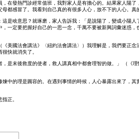
員，在發熱門診經常值班，我對家人是有擔心的。結果家人陽了
父母都感冒了。我看到自己真的有很多人心，放不下的人心。真
：這是啥意思？就琢磨，家人告訴我：「是說陽了，變成小陽人
中，一定要把握好自己的一思一念，千萬不要被新興詞彙迷惑，
（《美國法會講法》〈紐約法會講法〉）我理解是，我們要正念
西很快就消失了。
者，是末後救度的使者，救人講真相中都會理智的做。」 （《理
修煉中的理是圓容的。在遇到事情的時候，人心暴露出來了，其
悲指正。