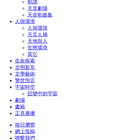
歌譜
天音劇場
天音歌曲集
人與環境
人與環境
天災人禍
天地與人
生態環境
其它
生命探索
文明新見
文學藝術
警世預言
宇宙時空
巨變中的宇宙
劇場
書籍
正見廣播
按日瀏覽
網上投稿
聯繫我們