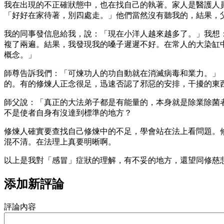
我在出現的不正確狀態中，也在找自己的執著。家人是醫護人
「好好在家待著，別四處走。」他們當然沒有聽我的，結果，
我的同事發信息給我，說：「現在小洋人越來越多了。」我想
複了兩遍。結果，我發現我的嗓子遲遲不好。在常人的大染缸
概念。」
師尊告訴我們：「可煉功人的功自動就在消滅病毒和業力。」
的。有的修煉人正念很足，迅速否認了邪惡的安排，干擾的東
師父說：「真正的大法弟子都是有能量的，本身就是除業除菌
不是使者自身有沒達到標準的地方？
修煉人確實要查找自己修煉中的不足，學會站在法上看問題。
混不清。在法理上真要明晰啊。
以上是我對「感冒」症狀的理解，有不妥的地方，還望同修慈
添加新評論
評論內容