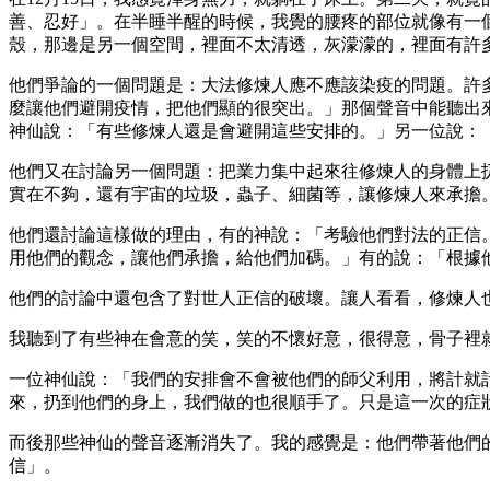
善、忍好」。在半睡半醒的時候，我覺的腰疼的部位就像有一
殼，那邊是另一個空間，裡面不太清透，灰濛濛的，裡面有許
他們爭論的一個問題是：大法修煉人應不應該染疫的問題。許
麼讓他們避開疫情，把他們顯的很突出。」那個聲音中能聽出
神仙說：「有些修煉人還是會避開這些安排的。」另一位說：
他們又在討論另一個問題：把業力集中起來往修煉人的身體上
實在不夠，還有宇宙的垃圾，蟲子、細菌等，讓修煉人來承擔
他們還討論這樣做的理由，有的神說：「考驗他們對法的正信
用他們的觀念，讓他們承擔，給他們加碼。」有的說：「根據
他們的討論中還包含了對世人正信的破壞。讓人看看，修煉人
我聽到了有些神在會意的笑，笑的不懷好意，很得意，骨子裡
一位神仙說：「我們的安排會不會被他們的師父利用，將計就
來，扔到他們的身上，我們做的也很順手了。只是這一次的症
而後那些神仙的聲音逐漸消失了。我的感覺是：他們帶著他們
信」。