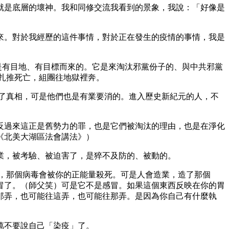
就是底層的壞神。我和同修交流我看到的景象，我說：「好像是
來。對於我經歷的這件事情，對於正在發生的疫情的事情，我是
疫是有目地、有目標而來的。它是來淘汰邪黨份子的、與中共邪黨
扎推死亡，組團往地獄裡奔。
了真相，可是他們也是有業要消的。進入歷史新紀元的人，不
反過來這正是舊勢力的罪，也是它們被淘汰的理由，也是在淨化
《北美大湖區法會講法》）
業，被考驗、被迫害了，是猝不及防的、被動的。
，那個病毒會被你的正能量殺死。可是人會造業，造了那個
冒了。（師父笑）可是它不是感冒。如果這個東西反映在你的胃
那弄，也可能往這弄，也可能往那弄。是因為你自己有什麼執
萬不要說自己「染疫」了。