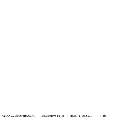
己，疼的意識有些茫然，我思想中默念「法輪大法好」、「真、