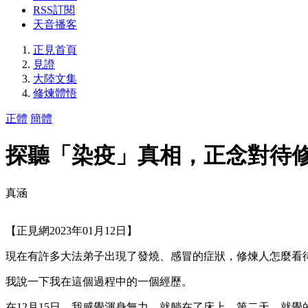
RSS訂閱
天音播客
正見首頁
見證
大陸文集
修煉體悟
正體
簡體
探聽「染疫」真相，正念對待
真涵
【正見網2023年01月12日】
現在有許多大法弟子出現了發燒、感冒的症狀，修煉人怎麼看
我說一下我在這個過程中的一個經歷。
在12月15日，我感覺渾身無力，就躺在了床上。第二天，就