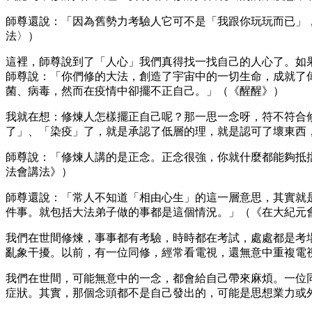
師尊還說：「因為舊勢力考驗人它可不是「我跟你玩玩而已」
法〉）
這裡，師尊說到了「人心」我們真得找一找自己的人心了。如
師尊說：「你們修的大法，創造了宇宙中的一切生命，成就了
菌、病毒，然而在疫情中卻擺不正自己。」（《醒醒》）
我就在想：修煉人怎樣擺正自己呢？那一思一念呀，符不符合
了」、「染疫」了，就是承認了低層的理，就是認可了壞東西
師尊說：「修煉人講的是正念。正念很強，你就什麼都能夠抵
法會講法》）
師尊還說：「常人不知道「相由心生」的這一層意思，其實就
件事。就包括大法弟子做的事都是這個情況。」（《在大紀元
我們在世間修煉，事事都有考驗，時時都在考試，處處都是考
亂象干擾。以前，有一位同修，經常看電視，還無意中重複電
我們在世間，可能無意中的一念，都會給自己帶來麻煩。一位
症狀。其實，那個念頭都不是自己發出的，可能是思想業力或