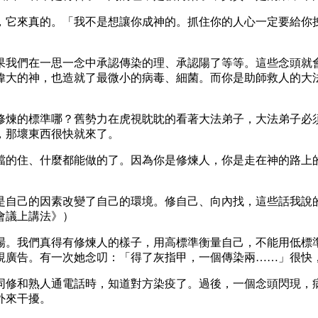
，它來真的。「我不是想讓你成神的。抓住你的人心一定要給你拽
果我們在一思一念中承認傳染的理、承認陽了等等。這些念頭就
偉大的神，也造就了最微小的病毒、細菌。而你是助師救人的大
修煉的標準哪？舊勢力在虎視眈眈的看著大法弟子，大法弟子必
，那壞東西很快就來了。
擋的住、什麼都能做的了。因為你是修煉人，你是走在神的路上
是自己的因素改變了自己的環境。修自己、向內找，這些話我說
會議上講法》）
場。我們真得有修煉人的樣子，用高標準衡量自己，不能用低標
視廣告。有一次她念叨：「得了灰指甲，一個傳染兩……」很快
同修和熟人通電話時，知道對方染疫了。過後，一個念頭閃現，
外來干擾。