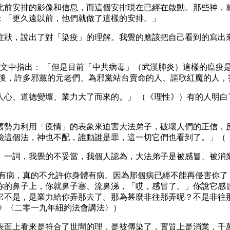
此前安排的影像和信息，而這個安排現在已經在啟動。那些神，
：「更久遠以前，他們就做了這樣的安排。」
症狀，說出了對「染疫」的理解。我覺的應該把自己看到的寫出
》一文中指出： 「但是目前「中共病毒」（武漢肺炎）這樣的瘟
死後，許多邪黨的元老們、為邪黨站台賣命的人、謳歌紅魔的人，
人心、道德變壞、業力大了而來的。」 （《理性》）有的人明白
舊勢力利用「疫情」的表象來迫害大法弟子，破壞人們的正信，
驗這個法，神也不配，誰動誰是罪，這一切它們也看到了。」（
」一詞，我覺的不妥當，我個人認為，大法弟子是被感冒、被消
體有病，真的不允許你身體有病。因為那個病已經不能再侵害你了
你的鼻子上，你就鼻子塞、流鼻涕，「哎，感冒了。」你說它感
它不是，是業力給你弄那去了。那為甚麼非往那弄呢？不是非往
五》〈二零一九年紐約法會講法〉）
表面上看來是符合了世間的理，是被傳染了，實質上是消業，千