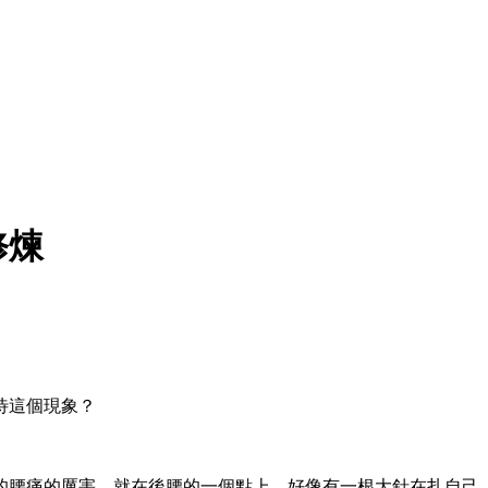
修煉
待這個現象？
覺的腰痛的厲害，就在後腰的一個點上，好像有一根大針在扎自