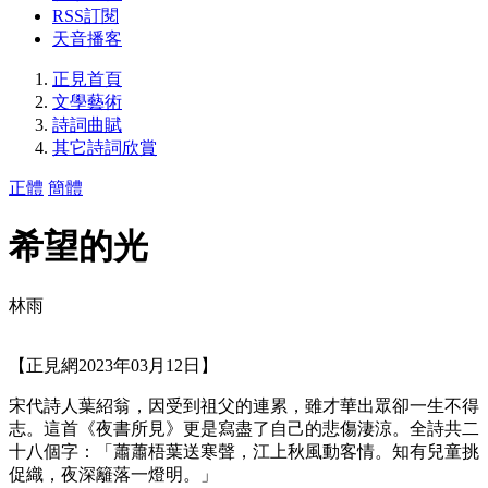
RSS訂閱
天音播客
正見首頁
文學藝術
詩詞曲賦
其它詩詞欣賞
正體
簡體
希望的光
林雨
【正見網2023年03月12日】
宋代詩人葉紹翁，因受到祖父的連累，雖才華出眾卻一生不得
志。這首《夜書所見》更是寫盡了自己的悲傷淒涼。全詩共二
十八個字：「蕭蕭梧葉送寒聲，江上秋風動客情。知有兒童挑
促織，夜深籬落一燈明。」