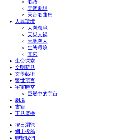
歌譜
天音劇場
天音歌曲集
人與環境
人與環境
天災人禍
天地與人
生態環境
其它
生命探索
文明新見
文學藝術
警世預言
宇宙時空
巨變中的宇宙
劇場
書籍
正見廣播
按日瀏覽
網上投稿
聯繫我們