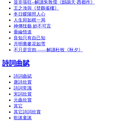
並非張狂--解讀朱敦儒《鷓鴣天·西都作》
王之渙與《登鸛雀樓》
冬日暖陽照人心
人生宛如棋一局
神傳技藝 妙不可言
垂綸悟道
良知只有自己知
月明蕎麥花如雪
不只是宮怨 ——解讀杜牧《秋夕》
詩詞曲賦
詩詞曲賦
唐詩欣賞
詩詞常識
宋詞欣賞
元曲欣賞
其它
其它詩詞欣賞
歌謠童謠