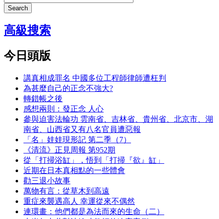
Search
高級搜索
今日頭版
講真相成罪名 中國多位工程師律師遭枉判
為甚麼自己的正念不強大?
轉錯帳之後
感想兩則：發正念 人心
參與迫害法輪功 雲南省、吉林省、貴州省、北京市、湖
南省、山西省又有八名官員遭惡報
「名」娃娃現形記 第二季（7）
《清流》正見周報 第952期
從「打掃浴缸」，悟到「打掃『欲』缸」
近期在日本真相點的一些體會
勸三退小故事
萬物有言：從草木到高遠
重症來襲遇高人 幸運從來不偶然
連環畫：他們都是為法而來的生命（二）