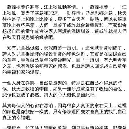
「蕭蕭梧葉送寒聲，江上秋風動客情。」「蕭蕭梧葉」、「江
上秋風」寫盡了寒意和悲涼。「動客情」乃是思鄉之意，秋天
往往是早上和晚上比較冷，穿多了白天有一點熱，所以衣服單
薄晚上有些寒意，人們一旦冷了或許就會希望暖和，而家鄉會
想起自己的童年或者被家人呵護的溫暖場景，這或許就是人們
在秋天容易思鄉的緣故吧。
「知有兒童挑促織，夜深籬落一燈明。」這句就非常明確了，
詩人對兒童捉蟋蟀的場景非常的印象深刻，其實是在回憶自己
的童年，重溫自己童年的幸福時光。而「一燈明」有光明希望
之意，也有溫暖的那種家的感覺。也就是詩人回憶起自己童年
的幸福和家的溫暖。
一個人身在異鄉，自然是孤獨的，特別是在自己不得意的時
候。秋天是收穫的季節，如果一無所成就沒有了收穫的喜悅，
悲傷也就成了必然。詩人的心大概也是如此吧。
其實每個人的心都在漂泊，因為很多人真正的家在天上，這裡
的家也是像旅館一樣的。只有修煉返回去才會真正的找到自己
真正的幸福吧。
一盞燈光，給了詩人溫暖的希望，卻只是短暫的慰籍，那盞希