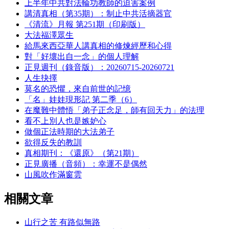
上半年中共對法輪功教師的迫害案例
講清真相（第35期）：制止中共活摘器官
《清流》月報 第251期（印刷版）
大法福澤眾生
給馬來西亞華人講真相的修煉經歷和心得
對「好壞出自一念」的個人理解
正見週刊（錄音版）：20260715-20260721
人生抉擇
莫名的恐懼，來自前世的記憶
「名」娃娃現形記 第二季（6）
在魔難中體悟「弟子正念足，師有回天力」的法理
看不上別人也是嫉妒心
做個正法時期的大法弟子
欲得反失的教訓
真相期刊：《還原》（第21期）
正見廣播（音頻）：幸運不是偶然
山風吹作滿窗雲
相關文章
山行之苦 有路似無路