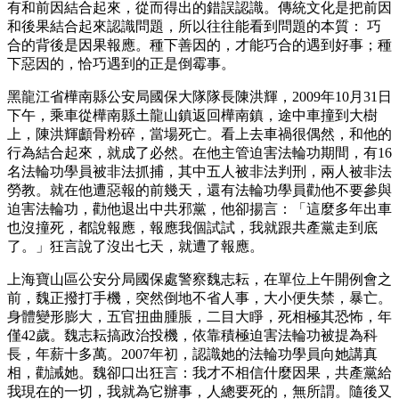
有和前因結合起來，從而得出的錯誤認識。傳統文化是把前因
和後果結合起來認識問題，所以往往能看到問題的本質： 巧
合的背後是因果報應。種下善因的，才能巧合的遇到好事；種
下惡因的，恰巧遇到的正是倒霉事。
黑龍江省樺南縣公安局國保大隊隊長陳洪輝，2009年10月31日
下午，乘車從樺南縣土龍山鎮返回樺南鎮，途中車撞到大樹
上，陳洪輝顱骨粉碎，當場死亡。看上去車禍很偶然，和他的
行為結合起來，就成了必然。在他主管迫害法輪功期間，有16
名法輪功學員被非法抓捕，其中五人被非法判刑，兩人被非法
勞教。就在他遭惡報的前幾天，還有法輪功學員勸他不要參與
迫害法輪功，勸他退出中共邪黨，他卻揚言：「這麼多年出車
也沒撞死，都說報應，報應我個試試，我就跟共產黨走到底
了。」狂言說了沒出七天，就遭了報應。
上海寶山區公安分局國保處警察魏志耘，在單位上午開例會之
前，魏正撥打手機，突然倒地不省人事，大小便失禁，暴亡。
身體變形膨大，五官扭曲腫脹，二目大睜，死相極其恐怖，年
僅42歲。魏志耘搞政治投機，依靠積極迫害法輪功被提為科
長，年薪十多萬。2007年初，認識她的法輪功學員向她講真
相，勸誡她。魏卻口出狂言：我才不相信什麼因果，共產黨給
我現在的一切，我就為它辦事，人總要死的，無所謂。隨後又