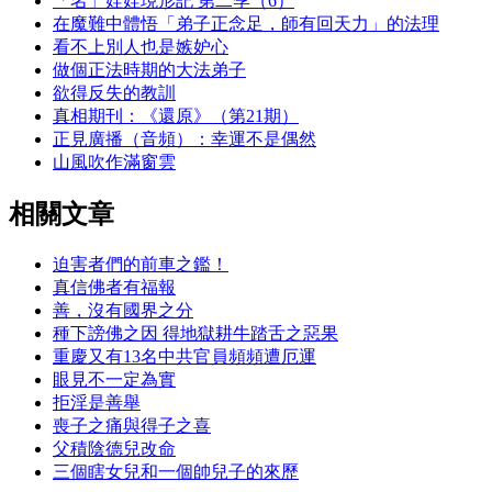
「名」娃娃現形記 第二季（6）
在魔難中體悟「弟子正念足，師有回天力」的法理
看不上別人也是嫉妒心
做個正法時期的大法弟子
欲得反失的教訓
真相期刊：《還原》（第21期）
正見廣播（音頻）：幸運不是偶然
山風吹作滿窗雲
相關文章
迫害者們的前車之鑑！
真信佛者有福報
善，沒有國界之分
種下謗佛之因 得地獄耕牛踏舌之惡果
重慶又有13名中共官員頻頻遭厄運
眼見不一定為實
拒淫是善舉
喪子之痛與得子之喜
父積陰德兒改命
三個瞎女兒和一個帥兒子的來歷