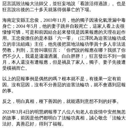
惡言詆毀法輪大法師父，並狂妄地說「看誰活得過誰」。也是
狂言說出後的二十多天就落得個暴亡的下場。
海南定安縣王忠俊，2003年11月，他的獨子因液化氣泄漏中毒
身亡；2004 年5月，他的妻子跳井自殺死亡，這家人看上去很
悽慘可憐，可是和前因結合起來發現是因果報應的天理在起作
用。王忠俊擔任的是本縣「六一零」（江澤民為迫害法輪功成
立的非法組織）主任，他先後把當地法輪功學員十多人非法送
勞教，判刑，王曾叫嚷狂言：「你們說的報應在哪？我抓了你
們不少人，我還是瀟瀟洒灑、白白胖胖！」狂言發出不到一個
月，本人還沒有遭報應，但是禍及了家人，獨子、妻子先後遭
受橫禍而亡。
以上的惡報事例是偶然的嗎？根本就不是，有後果一定有前
因。沒有惡因，沒有不分善惡的迫害法輪功，就不會遇到惡報
的事。
反之，明白真相，種下善因的，就能遇到意想不到的好事。
2023年3月4日的明慧網報導了八位八旬老人在疫情中安然無恙
的故事，前因是他們都明白了法輪功真相，誠心敬念「法輪大
法好、真善忍好」得到了福報。