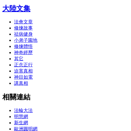
大陸文集
法會文章
修煉故事
祛病健身
小弟子園地
修煉體悟
神奇經歷
其它
正念正行
迫害真相
神目如電
講真相
相關連結
法輪大法
明慧網
新生網
歐洲圓明網