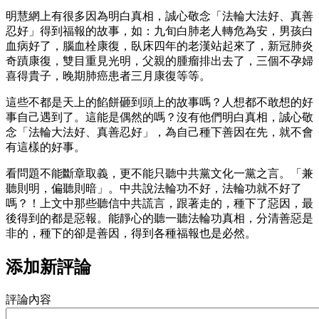
明慧網上有很多因為明白真相，誠心敬念「法輪大法好、真善
忍好」得到福報的故事，如：九旬白肺老人轉危為安，男孩白
血病好了，腦血栓康復，臥床四年的老漢站起來了，新冠肺炎
奇蹟康復，雙目重見光明，父親的腫瘤排出去了，三個不孕婦
喜得貴子，晚期肺癌患者三月康復等等。
這些不都是天上的餡餅砸到頭上的故事嗎？人想都不敢想的好
事自己遇到了。這能是偶然的嗎？沒有他們明白真相，誠心敬
念「法輪大法好、真善忍好」，為自己種下善因在先，就不會
有這樣的好事。
看問題不能斷章取義，更不能只聽中共黨文化一黨之言。「兼
聽則明，偏聽則暗」。中共說法輪功不好，法輪功就不好了
嗎？！上文中那些聽信中共謊言，跟著走的，種下了惡因，最
後得到的都是惡報。能靜心的聽一聽法輪功真相，分清善惡是
非的，種下的卻是善因，得到各種福報也是必然。
添加新評論
評論內容