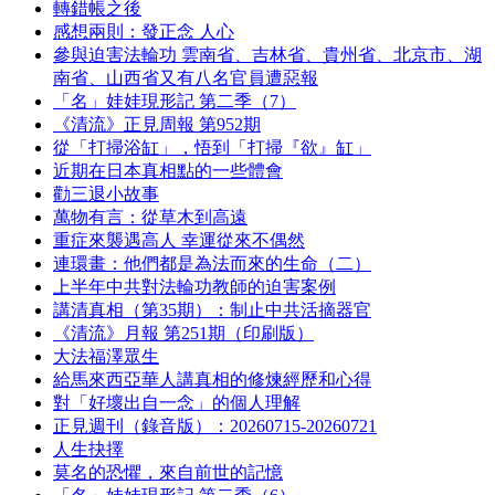
轉錯帳之後
感想兩則：發正念 人心
參與迫害法輪功 雲南省、吉林省、貴州省、北京市、湖
南省、山西省又有八名官員遭惡報
「名」娃娃現形記 第二季（7）
《清流》正見周報 第952期
從「打掃浴缸」，悟到「打掃『欲』缸」
近期在日本真相點的一些體會
勸三退小故事
萬物有言：從草木到高遠
重症來襲遇高人 幸運從來不偶然
連環畫：他們都是為法而來的生命（二）
上半年中共對法輪功教師的迫害案例
講清真相（第35期）：制止中共活摘器官
《清流》月報 第251期（印刷版）
大法福澤眾生
給馬來西亞華人講真相的修煉經歷和心得
對「好壞出自一念」的個人理解
正見週刊（錄音版）：20260715-20260721
人生抉擇
莫名的恐懼，來自前世的記憶