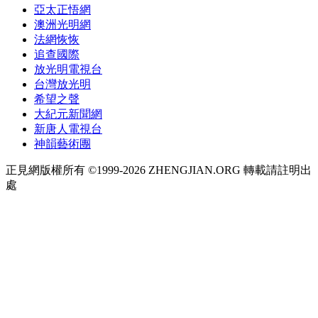
亞太正悟網
澳洲光明網
法網恢恢
追查國際
放光明電視台
台灣放光明
希望之聲
大紀元新聞網
新唐人電視台
神韻藝術團
正見網版權所有 ©1999-2026 ZHENGJIAN.ORG 轉載請註明出
處