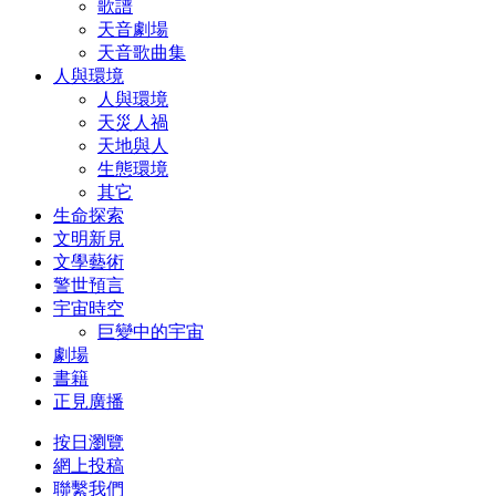
歌譜
天音劇場
天音歌曲集
人與環境
人與環境
天災人禍
天地與人
生態環境
其它
生命探索
文明新見
文學藝術
警世預言
宇宙時空
巨變中的宇宙
劇場
書籍
正見廣播
按日瀏覽
網上投稿
聯繫我們